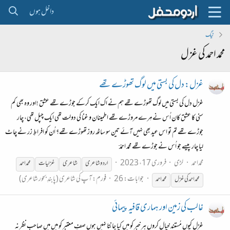
داخل ہوں
ٹیگ
محمد احمد کی غزل
غزل: دل کی بستی میں لوگ تھوڑے تھے
غزل دل کی بستی میں لوگ تھوڑے تھے ہم نے اک ایک کرکے جوڑے تھے عشق !اور وہ بھی کم
سنی کا عشق کان اُس نے مِرے مروڑے تھے اطمینان و غنا کی دولت تھی ایک چپل تھی، چار
جوڑے تھے تم تو اس عید بھی نہیں آئے تین سو ساٹھ روز تھوڑے تھے؟ اُن کو افراطِ زر نے چاٹ
لیا چار پیسے جو اُس نے جوڑے تھے محمد احمدؔ
محمداحمد
لڑی
فروری 17، 2023
اردو شاعری
شاعری
غزل
یات
محمد
احمد
جوابات: 26
فورم:
آپ کی شاعری (پابندِ بحور شاعری)
محمد
احمد
کی
غزل
محمد
احمد
غالب کی زمین اور ہماری قافیہ پیمائی
غزل کیوں مُستند خیال کروں ہر خبر کو میں کیا جانتا نہیں ہوں صفِ معتبر کو میں میں صاحبِ نظر نہ