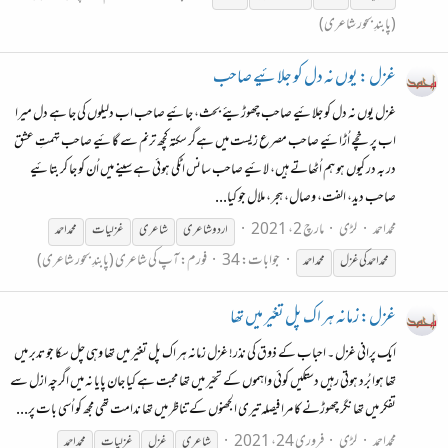
(پابندِ بحور شاعری)
غزل : یوں نہ دل کو جلائیے صاحب
غزل یوں نہ دل کو جلائیے صاحب چھوڑیئے بحث، جائیے صاحب اب دلیلوں کی جا ہے دل میرا
اب پرخچے اُڑائیے صاحب مصرع زیست میں ہےگر سکتہ کچھ ترنم سے گائیے صاحب تہمتِ عشق
در بہ در کیوں ہو ہم اُٹھاتے ہیں، لائیے صاحب سانس اٹکی ہوئی ہے سینے میں اُن کو جا کر بتائیے
صاحب دید، الفت، وصال، ہجر، ملال جو کیا...
محمداحمد
لڑی
مارچ 2، 2021
اردو شاعری
شاعری
غزل
یات
محمد
احمد
جوابات: 34
فورم:
آپ کی شاعری (پابندِ بحور شاعری)
محمد
احمد
کی
غزل
محمد
احمد
غزل: زمانہ ہر اک پل تغیّر میں تھا
ایک پرانی غزل ۔ احباب کے ذوق کی نذر! غزل زمانہ ہر اک پل تغیّر میں تھا وہی چل سکا جو تدبر میں
تھا ہوا بُرد ہوتی رہیں دستکیں کوئی واہموں کے تحیّر میں تھا محبت ہے کیا جان پایا نہ میں اگرچہ ازل سے
تفکر میں تھا نگر چھوڑنے کا مرا فیصلہ تیری الجھنوں کے تناظر میں تھا ندامت تھی مجھ کو اُسی بات پر...
محمداحمد
لڑی
فروری 24، 2021
شاعری
غزل
غزل
یات
محمد
احمد