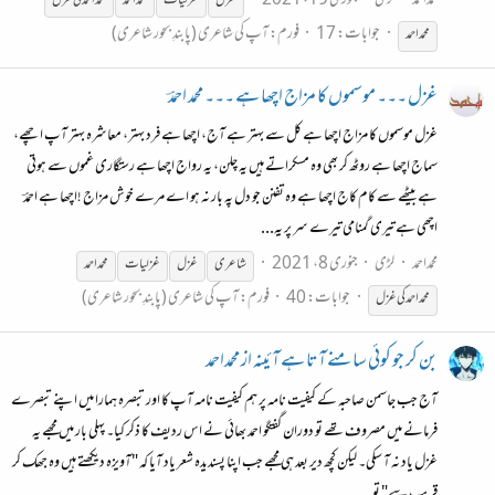
محمداحمد
لڑی
جنوری 19، 2021
غزل
غزل
یات
محمد
احمد
محمد
احمد
کی
غزل
جوابات: 17
فورم:
آپ کی شاعری (پابندِ بحور شاعری)
محمد
احمد
غزل ۔۔۔ موسموں کا مزاج اچھا ہے ۔۔۔ محمد احمدؔ
غزل موسموں کا مزاج اچھا ہے کل سے بہتر ہے آج، اچھا ہے فرد بہتر، معاشرہ بہتر آپ اچھے،
سماج اچھا ہے روٹھ کر بھی وہ مسکراتے ہیں یہ چلن، یہ رواج اچھا ہے رستگاری غموں سے ہوتی
ہے بیٹھے سے کام کاج اچھا ہے وہ تفنن جو دل پہ بار نہ ہو اے مرے خوش مزاج !اچھا ہے احمدؔ
اچھی ہے تیری گمنامی تیرے سر پر یہ...
محمداحمد
لڑی
جنوری 8، 2021
شاعری
غزل
غزل
یات
محمد
احمد
جوابات: 40
فورم:
آپ کی شاعری (پابندِ بحور شاعری)
محمد
احمد
کی
غزل
بن کر جو کوئی سامنے آتا ہے آئینہ از محمداحمد
آج جب جاسمن صاحبہ کے کیفیت نامہ پر ہم کیفیت نامہ آپ کا اور تبصرہ ہمارا میں اپنے تبصرے
فرمانے میں مصروف تھے تو دوران گفتگو احمد بھائی نے اس ردیف کا ذکر کیا۔ پہلی بار میں مجھے یہ
غزل یاد نہ آ سکی۔ لیکن کچھ دیر بعد ہی مجھے جب اپنا پسندیدہ شعر یاد آیا کہ "آویزہ دیکھتے ہیں وہ جھک کر
قریب سے" تو...