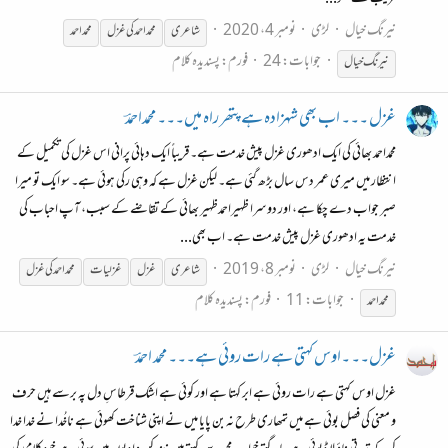
نیرنگ خیال
لڑی
نومبر 4، 2020
شاعری
محمد
احمد
کی
غزل
محمد
احمد
جوابات: 24
فورم:
پسندیدہ کلام
نیرنگ خیال
غزل ۔۔۔ اب بھی شہزادہ ہے پتھر راہ میں۔۔۔ محمداحمدؔ
محمداحمد بھائی کی ایک ادھوری غزل پیش خدمت ہے۔ قریباً ایک دہائی پرانی اس غزل کی تکمیل کے
انتظار میں میری عمر دس سال بڑھ گئی ہے۔ لیکن غزل ہے کہ وہی رکی ہوئی ہے۔ سو ایک تو میرا
صبر جواب دے چکا ہے، اور دوسرا ظہیراحمدظہیر بھائی کے تقاضے کے سبب، آپ احباب کی
خدمت یہ ادھوری غزل پیش خدمت ہے۔ اب بھی...
نیرنگ خیال
لڑی
نومبر 8، 2019
شاعری
غزل
غزل
یات
محمد
احمد
کی
غزل
جوابات: 11
فورم:
پسندیدہ کلام
محمد
احمد
غزل۔۔ ۔اوس کہتی ہے رات روئی ہے۔۔۔ محمد احمدؔ
غزل اوس کہتی ہے رات روئی ہے ابر کہتا ہے اور کوئی ہے اشک قرطاسِ دل پہ برسے ہیں حرف
و معنی کی فصل بوئی ہے میں تمھاری طرح نہ بن پایا میں نے اپنی شناخت کھوئی ہے ناخُدا نے خدا خدا