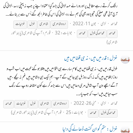
رشک کرتے رہے مقابل پر اور ورائے حسد لڑائی کی بڑھ گیا اعتماد اپنے پر جب نہ پہنچی رسد، لڑائی کی
آج آئی تھی صلح کی تجویز وہ بھی کی ہم نے رد، لڑائی کی اِس کی خاطر الجھ گئے اُس سے بر بِنائے...
محمداحمد
لڑی
جون 11، 2022
اردو شاعری
شاعری
غزل
غزل
یات
جوابات: 32
فورم:
آپ کی شاعری (پابندِ بحور
محمد
احمد
محمد
احمد
کی
غزل
محمد
احمد
شاعری)
غزل: قدر میں ہیں، نہ ہی قضا میں ہیں
غزل قدر میں ہیں، نہ ہی قضا میں ہیں کام سارے ہی التوا میں ہیں مبتلا ہوگئے محبت میں اب شب و
روز ابتلا میں ہیں اِک نہ اِ ک روز مل ہی جائیں گے آپ ، ہم ایک ہی دِشا میں ہیں غم نہ کیجے ، ہیں
آگے اچھے دن آپ شامل مِری دعا میں ہیں اس سے بڑھ کر ہے کون مشاطہ روپ کے رنگ
سب حیا میں ہیں اب، کہ جب پار...
محمداحمد
لڑی
مئی 26، 2022
اردو شاعری
شاعری
غزل
غزل
یات
محمد
احمد
جوابات: 25
فورم:
آپ کی شاعری (پابندِ بحور شاعری)
محمد
احمد
کی
غزل
محمد
احمد
غزل : ستم گو ان گنت ڈھائے گی دنیا