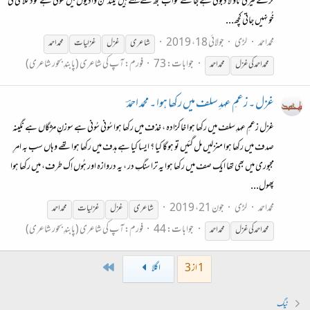
کرکے تیرتی ناؤ لا ڈبوئی ہے جاگتے خواب مجھ سے کہتے ہیں نیند کن وادیوں میں سوئی ہے خود کلامی کی
خُو نہیں جاتی کچھ...
محمداحمد
لڑی
جولائی 18، 2019
شاعری
غزل
غزل
یات
محمد
احمد
جوابات: 73
فورم:
آپ کی شاعری (پابندِ بحور شاعری)
محمد
احمد
کی
غزل
محمد
احمد
غزل ۔ زعمِ عہدِ سلف میں رکھا ہوا ۔ محمد احمدؔ
غزل زعمِ عہدِ سلف میں رکھا ہوا خاکزادہ ، خذف میں رکھا ہوا سُونی سُونی ہے سوزنِ مژگاں ہے نگینہ
صدف میں رکھا ہوا منزلیں مل گئیں تو ہوگا کیا ؟ ایسا کیا ہے ہدف میں رکھا ہوا تھے وہاں سب بہ امرِ
مجبوری میں بھی تھا ایک صف میں رکھا ہوا یہ ترا سنگِ در ، یہ دروازہ اور ہُوں اِک طرف، میں رکھا ہوا
پھول...
محمداحمد
لڑی
جون 21، 2019
شاعری
غزل
غزل
یات
محمد
احمد
جوابات: 44
فورم:
آپ کی شاعری (پابندِ بحور شاعری)
محمد
احمد
کی
غزل
محمد
احمد
Last
1 از 3
اگلا
ٹیگ