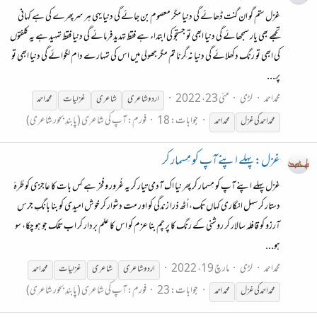
غزل ستم گو ان گنت ڈھائے گی دنیا مگر معصوم بن جائے گی دنیا یہی ہر سرپھرے کی ہے کہانی
تجھے بھی یار سمجھائے گی دنیا ابھی تو جستجو کی ابتداء ہے فقط تہدید فرمائے گی دنیا فقط تمہید ہے یہ کلفتوں
کی ابھی تو رنگ دکھلائے گی دنیا نہ گِرنا تم مگر جھولی میں اس کی تمہارے دام لگوائے گی دنیا ابھی تو
پر...
محمداحمد
لڑی
مئی 23، 2022
اردو شاعری
شاعری
غزل
یات
محمد
احمد
جوابات: 18
فورم:
آپ کی شاعری (پابندِ بحور شاعری)
محمد
احمد
کی
غزل
محمد
احمد
غزل: پہلے اپنے آپ کو مِسمار کر
غزل پہلے اپنے آپ کو مِسمار کر پھر نیا اک آدمی تیار کر یہ غُرور و فخر ہے کِس بات کا عاجزی کو طُرہٴ
دستار کر سہل انگاری کہاں تک، اُٹھ ذرا زندگی کو اور مت دشوار کر خوش امیدی کو بنا بانگِ جرس
آرزو کو قافلہ سالار کر روشنی کے رنگ کا پرچم بنا عزم کو اس کا علم بردار کر اب تلک جو ہو چکا، سو
ہو...
محمداحمد
لڑی
مارچ 19، 2022
اردو شاعری
شاعری
غزل
یات
محمد
احمد
جوابات: 23
فورم:
آپ کی شاعری (پابندِ بحور شاعری)
محمد
احمد
کی
غزل
محمد
احمد