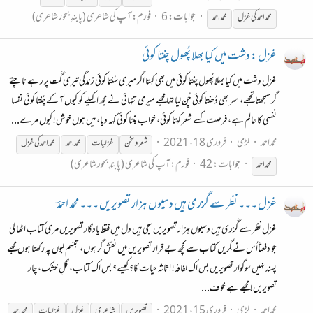
جوابات: 6
فورم:
آپ کی شاعری (پابندِ بحور شاعری)
محمد
احمد
کی
غزل
محمد
احمد
غزل : دشت میں کیا بھلا پُھول چنتا کوئی
غزل دشت میں کیا بھلا پُھول چنتا کوئی میں بھی کہتا اگر میری سُنتا کوئی زندگی تیری گَت پر رہے ناچتے
گر سمجھتا تجھے، سر بھی دُھنتا کوئی چُن لیا تھا مجھے میری تنہائی نے مجھ اکیلے کو کیوں آ کے چُنتا کوئی نفسا
نفسی کا عالم ہے، فرصت کسے شعر کہتا کوئی، خواب بنتا کوئی کہہ دیا، میں ہوں خوش! کیوں مرے...
محمداحمد
لڑی
فروری 18، 2021
شعر و سخن
غزل
یات
محمد
احمد
محمد
احمد
کی
غزل
جوابات: 42
فورم:
آپ کی شاعری (پابندِ بحور شاعری)
محمد
احمد
غزل ۔۔۔ نظر سے گزری ہیں دسیوں ہزار تصویریں ۔۔۔ محمد احمدؔ
غزل نظر سے گُزری ہیں دسیوں ہزار تصویریں سجی ہیں دل میں فقط یادگار تصویریں مری کتاب اٹھا لی
جو دفعتاًاُس نے گِریں کتاب سے کچھ بے قرار تصویریں میں نقش گر ہوں، تبسّم لبوں پہ رکھتا ہوں مجھے
پسند نہیں سوگوار تصویریں بس اک لفافہ! اثاثہ حیات کا؟ کیسے؟ بس اک کتاب، گلِ خشک، چار
تصویریں! مجھے ہے خوف...
محمداحمد
لڑی
فروری 15، 2021
تصویریں
شاعری
غزل
غزل
یات
محمد
احمد