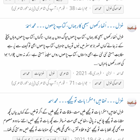
جوابات: 38
فورم:
آپ کی شاعری (پابندِ بحور شاعری)
محمد
احمد
کی
غزل
محمد
احمد
غزل ۔۔۔ اُٹھا رکھوں سبھی کارِ جہاں، کتاب پڑھوں ۔۔۔ محمد احمدؔ
غزل اُٹھا رکھوں سبھی کارِ جہاں، کتاب پڑھوں تیاگ دوں یہ جہاں، ناگہاں! کتاب پڑھوں وہاں پہنچ
کے نہ جانے کہاں ٹھہرنا ہو سفر میں ہُوں تو یہاں تا وہاں، کتاب پڑھوں ابھی تو کیف سے پُر ہے
حکایتِ ہستی نئی نئی ہے ابھی داستاں، کتاب پڑھوں رواں سفینہ ٴ ہستی ہے، رکھ نہ دوں پتوار؟ ہوا
کی اور رکھوں بادباں،...
محمداحمد
لڑی
فروری 4، 2021
شاعری
غزل
غزل
یات
محمد
احمد
جوابات: 71
فورم:
آپ کی شاعری (پابندِ بحور شاعری)
محمد
احمد
کی
غزل
محمد
احمد
غزل ۔۔۔خفا ہیں؟مگر! بات تو کیجیے۔۔۔ محمد احمد
غزل خفا ہیں؟مگر! بات تو کیجیے ملیں مت، ملاقات تو کیجیے ملیں گے اگر تو ملیں گے کہاں بیاں کچھ
مقامات تو کیجیے پلائیں نہ پانی ،بٹھائیں بھی مت مُسافر سے کچھ بات تو کیجیے نہیں اِتنے سادہ و معصوم
وہ کبھی کچھ غلط بات تو کیجیے سنی وعظ و تقریر، اچھی لگی چلیں ،کچھ مناجات تو کیجیے نہیں دوستی کی فضا...