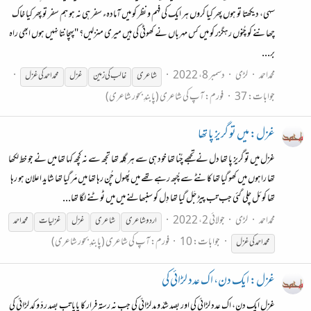
سہی، دیکھتا تو ہوں پھر کیا کروں ہر ایک کی فہم و نظر کو میں آمادہء سفر ہی نہ ہو ہم سفر تو پھر کیا خاک
چھاننے کو چُنوں رہگزر کو میں کس مہرباں نے کھوٹی کی ہیں میری منزلیں؟ "پہچانتا نہیں ہوں ابھی راہ
بر...
محمداحمد
لڑی
دسمبر 8، 2022
شاعری
غالب
کی
زمین
غزل
محمد
احمد
کی
غزل
جوابات: 37
فورم:
آپ کی شاعری (پابندِ بحور شاعری)
غزل: میں تو گریز پا تھا
غزل میں تو گریز پا تھا دل نے تجھے چُنا تھا خود ہی سے ہر گِلہ تھا تجھ سے نہ کچھ کہا تھا میں نے جو خط لکھا
تھا راہوں میں کھو گیا تھا کانٹے سے چُبھ رہے تھے میں پُھول چُن رہا تھا میں مَر گیا تھا شاید اعلان ہو رہا
تھا کوئل چلی گئی جب تب پیڑ جَل گیا تھا دِل کو سنبھالنے میں میں ٹوٹنے لگا تھا...
محمداحمد
لڑی
جولائی 2، 2022
اردو شاعری
شاعری
غزل
غزل
یات
محمد
احمد
جوابات: 10
فورم:
آپ کی شاعری (پابندِ بحور شاعری)
محمد
احمد
کی
غزل
غزل: ایک دن، اک عدد لڑائی کی
غزل ایک دن، اک عدد لڑائی کی اور بصد شدّ و مد لڑائی کی جب نہ رستہ فرار کا پایا تب بصد ردّ و کد لڑائی کی