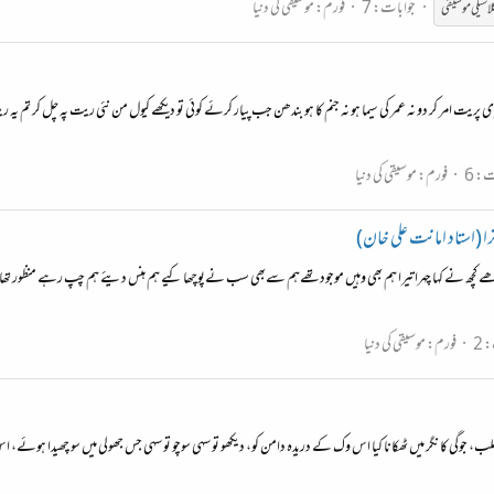
جوابات: 7
فورم:
موسیقی کی دنیا
لاسیکی
موسیقی
ی پریت امر کر دو نہ عمر کی سیما ہو نہ جنم کا ہو بندھن جب پیار کرئے کوئی تو دیکھے کیول من نئی ریت پہ چل کر تم یہ
: 6
فورم:
موسیقی کی دنیا
ا (استاد امانت علی خان)
ہ چاند ھے کچھ نے کہا چہرا تیرا ہم بھی وہیں موجودتھےہم سےبھی سب نےپوچھا کیے ہم ہنس دیئے ہم چپ رہے منظور ت
 2
فورم:
موسیقی کی دنیا
لب، جوگي کا نگر ميں ٹھکانا کيا اس وک کے دريدہ دامن کو، ديکھو تو سہي سوچو تو سہي جس جھولي ميں سو چھيدا ہوئے، ا