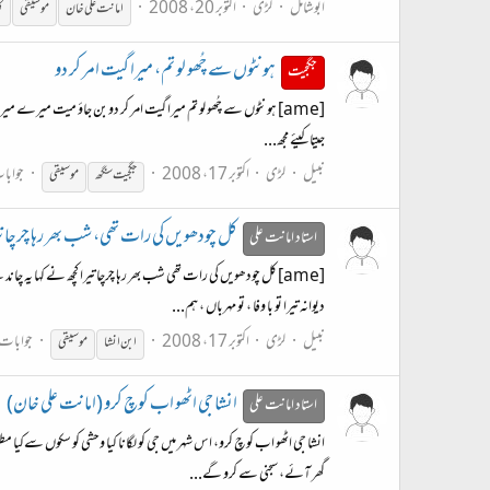
ابوشامل
لڑی
اکتوبر 20، 2008
امانت علی خان
موسیقی
ک
ہونٹوں سے چُھو لو تم، میرا گیت امر کر دو
جگجیت
[ame] ہونٹوں سے چُھو لو تم میرا گیت امر کر دو بن جاؤ میت میرے میر
جیتا کیئے مجھ...
نبیل
لڑی
اکتوبر 17، 2008
جوابات
جگجیت سنگھ
موسیقی
کل چودھویں کی رات تھی، شب بھر رہا چرچا تر
استاد امانت علی
[ame] کل چودھویں کی رات تھی شب بھر رہا چرچا تیرا کچھ نے کہا ی
دیوانہ تیرا تو با وفا ، تو مہرباں ، ہم...
نبیل
لڑی
اکتوبر 17، 2008
جوابات:
ابن انشا
موسیقی
انشا جی اٹھو اب کوچ کرو (امانت علی خان)
استاد امانت علی
انشا جي اٹھو اب کوچ کرو، اس شہر ميں جي کو لگانا کيا وحشي کو سکوں سےکيا مط
گھر آئے، سجني سے کرو گے...