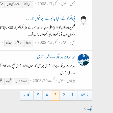
نبیل
لڑی
اکتوبر 17، 2008
ابن انشا
امانت علی خان
موس
پی اُو بولے، کیا یہ بولے، جانوں نا۔۔۔
رکھنا پیا لب تو نہ کھولوں میں کھولوں نہ لب تو...
نبیل
لڑی
اکتوبر 13، 2008
ج
بالی وڈ
موسیقی
پرینیتا
ہر طرف ہر جگہ بے شمار آدمی
ہر طرف ہر جگہ بے شمار آدمی پھر بھی تنہائیوں کا شکار آدمی صبح سے شام تک
بے قرار آدمی...
ابوشامل
لڑی
اگست 20، 2008
اردو شاعری
جگجیت
جگج
پچھلا
1
2
3
4
5
اگلا
ٹیگ