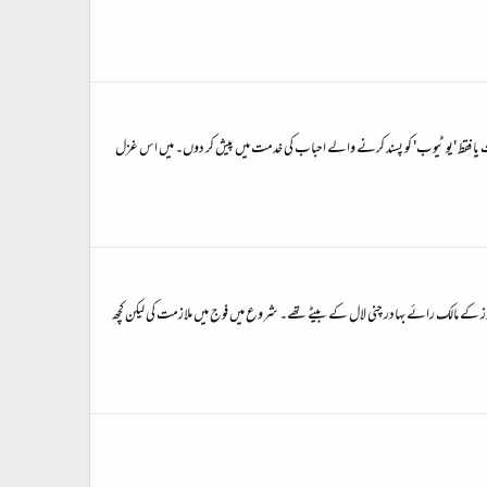
رت یا فقط 'یو ٹیوب' کو پسند کرنے والے احباب کی خدمت میں پیش کر دوں۔ میں اس غزل
جون 1924 کو پیدا ہوئے اور 14 جولائی 1974 کو وفات پائی۔ وہ بمبی ٹالکیز اور فلمستان سٹوڈیوز کے مالک رائے بہادر چنی لال کے بیٹے تھے۔ شروع میں فوج میں ملازمت کی لیکن کچھ