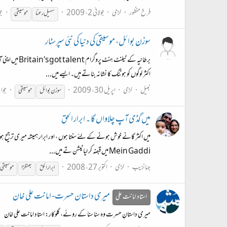
فرخ منظور
لڑی
جولائی 2، 2009
جو
سہیل رعنا
موسیقی
سوزن بوائل، موسیقی کی دنیا کی نئی سپرسٹار
اکثر لوگوں کو ہوٹنگ کا نشانہ بناتے ہیں۔ ایسے میں...
نبیل
لڑی
اپریل 30، 2009
جواب
سوزن بوائل
موسیقی
میں‌ گڈی آپ چلاواں‌ گا ۔ ابرار الحق
Mein Gaddi میں قبضہ کر لیا ٹیشن تے میں...
جہانزیب
لڑی
اکتوبر 27، 2008
ابرار الحق
بھنگڑا
موسیقی
میری داستان حسرت- امانت علی خان
استاد امانت علی
میری داستانِ حسرت وہ سنا سنا کے روئے، گلوکار: استاد امانت علی خان