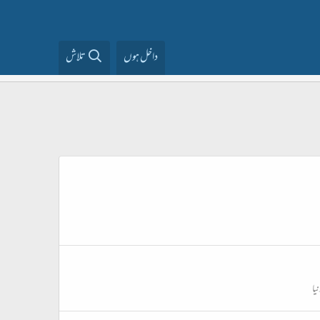
داخل ہوں
تلاش
یا