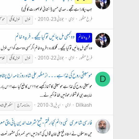
جب پکارا ہے تجھے ۔ مہدی حسن (انتہائی خوبصورت گائکی)
فرخ منظور
لڑی
جولائی 23، 2010
غزل
غزل گائکی
موسی
وہ کبھی مل جائیں تو کیا کیجیے ۔ فریدہ خانم
فریدہ خانم
وہ کبھی مل جائیں تو کیا کیجیے ۔ گلوکارہ: فریدہ خانم اگر کسی دوست کو اس غ
فرخ منظور
لڑی
جولائی 22، 2010
غزل
غزل گائکی
غلام 
موسیقی روح کی غذا ہے ۔۔۔از مظہر علی شاہ روزنامہ اج پشاو
D
موسیقی روح کی غذا ہے موسیقی کا آغاز کیسے ہوا؟ اس کا منبع کیا ہے؟ اس با
نہایت ہی خوشگوار موڈ میں تھا تو اکبر نے...
Dilkash
لڑی
اپریل 3، 2010
روزنامہ آج
مظہر علی شاہ
فارسی شاعری
نمی دانم کجا رفتم - شیخ شرف الدین پانی پتی م
جن دوستوں نے استاد فتح علی خان قوال کی آواز میں امیر خسرو کی مشہور نعت