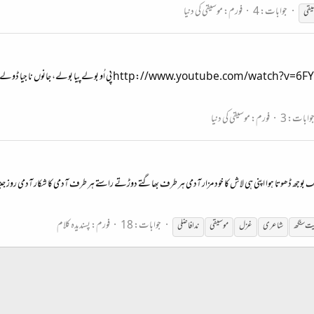
جوابات: 4
فورم:
موسیقی کی دنیا
یقی
فلم پرینیتا کا یہ گانا آج پہلی مرتبہ سنا اور اس نے دل کو چھو لیا۔ rIJ6kI0
وابات: 3
فورم:
موسیقی کی دنیا
 بوجھ ڈھوتا ہوا اپنی ہی لاش کا خود مزار آدمی ہر طرف بھاگتے دوڑتے راستے ہر طرف آدمی کا شکار آدمی روز جیتا 
جوابات: 18
فورم:
پسندیدہ کلام
یت سنگھ
شاعری
غزل
موسیقی
ندا فاضلی