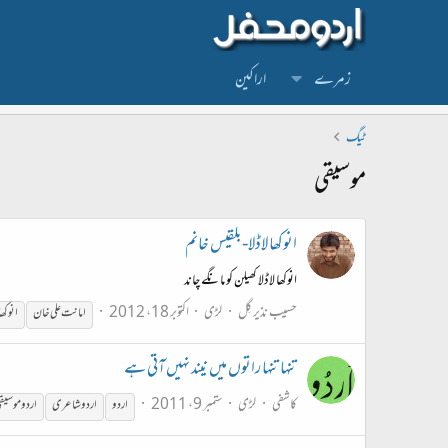
زمرے
اراکین
ٹیگ
موسیقی
انوکھا لاڈلا-بلقیس خانم
انوکھا لاڈلا کھیلن کو مانگے چاند
حسیب نذیر گِل
لڑی
اکتوبر 18، 2012
امانت علی خان
انوکھا 
تنہا تنہا راتوں میں نیند نہیں آتی ہے
کاشفی
لڑی
ستمبر 9، 2011
اردو
اردو شاعری
اردو
موسیق