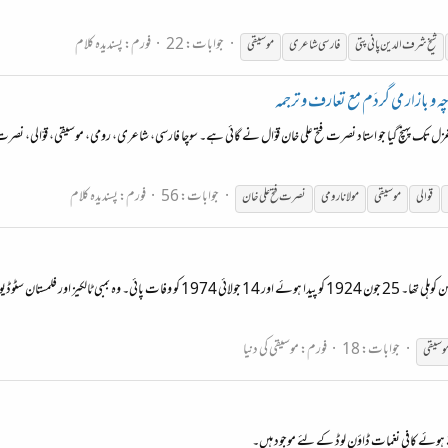
جوابات: 22
فورم:
پسندیدہ کلام
شیخ شرف الدین پانی پتی
فارسی شاعری
موسیقی
ہ و بازار می گردَم مع تعارف و ترجمہ
زل تک پہنچ گیا جو استاد نصرت فتح علی خان قوّال نے گائی ہے۔ سوچا فارسی، شاعری، رومی، موسیقی، قوّالی، نص
جوابات: 56
فورم:
پسندیدہ کلام
قوالی
موسیقی
مولانا رومی
نصرت فتح علی خان
موسیقار مدن موہن ایک عجیب سحر انگیز موسیقار تھے۔ ان کا پورا نام مدن موہن کوہلی تھا۔ 25 
جوابات: 18
فورم:
موسیقی کی دنیا
وسیقی
ہوئے کافی نغمات ڈاؤن لوڈ کے لئے موجود ہیں۔