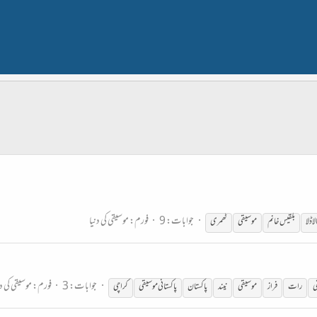
جوابات: 9
فورم:
موسیقی کی دنیا
لاڈلا
بلقیس خانم
موسیقی
ٹھمری
جوابات: 3
فورم:
موسیقی کی دن
ی
رات
فراز
موسیقی
نیند
پاکستان
پاکستانی
موسیقی
کراچی