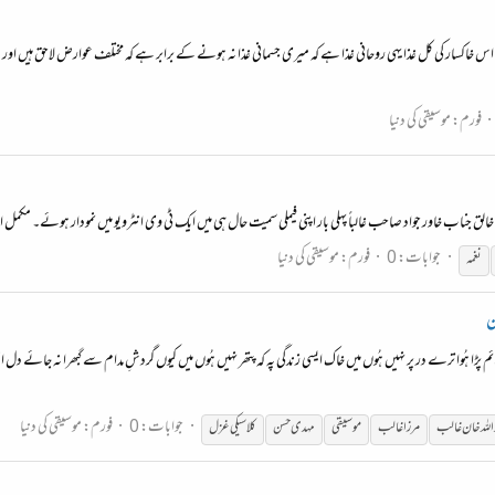
 کل اس خاکسار کی کل غذا یہی روحانی غذا ہے کہ میری جسمانی غذا نہ ہونے کے برابر ہے کہ مختلف عوارض لاحق ہیں ا
فورم:
موسیقی کی دنیا
 جناب خاور جواد صاحب غالباً پہلی بار اپنی فیملی سمیت حال ہی میں ایک ٹی وی انٹرویو میں نمودار ہوئے۔ مکمل ان
جوابات: 0
فورم:
موسیقی کی دنیا
نغمہ
ن
پڑا ہُوا ترے در پر نہیں ہُوں میں خاک ایسی زندگی پہ کہ پتھر نہیں ہُوں میں کیوں گردشِ مدام سے گبھرا نہ جائے دل ا
جوابات: 0
فورم:
موسیقی کی دنیا
 اللہ خان غالب
مرزا غالب
موسیقی
مہدی حسن
کلاسیکی غزل