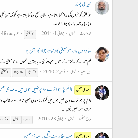
میری پسند
موسیقی کو "رُوح کی غذا" کہا جاتا ہے، شاید صحیح ہی کہا جاتا ہے کیونکہ آج
:)۔ (یہ جملہ پرانا ہو چکا، الحمدللہ...
محمد وارث
لڑی
جولائی 1، 2011
جوابات: 48
موسیقی
سادہ دل ماہر موسیقی کار خاور جواد کا انٹرویو
فلم "خدا کے لئے" کے نغموں سمیت کئی مزید بہترین نغموں اور موسیقی کے خالق
ابن سعید
لڑی
نومبر 2، 2010
انٹرویو
خاور جواد
موسیقی
دائم پڑا ہوا ترے در پر نہیں ہوں میں ۔ مہدی حس
مہدی حسن
دائم پڑا ہوا ترے در پر نہیں ہوں میں گلوکار: مہدی حسن شاعر: مرزا غالب دائم 
حرفِ مکرّر نہیں ہُوں...
فرخ منظور
لڑی
جولائی 23، 2010
غالب
غزل
مرزا اسد
جب پکارا ہے تجھے ۔ مہدی حسن
مہدی حسن