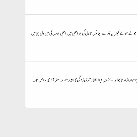
http://www.youtube.com/watch?v=6FYr پی اُو بولے پیا بولے، جانوں نا جیا ڈولے ہولے ہولے کیوں یہ ڈولے، جانوں نا دل کی جو باتیں ہیں باتیں جو دل کی ہیں دل ہی میں
ہوا روز مرتا ہوا ہر نئے دن نیا انتظار آدمی زندگی کا مقدر سفر در سفر آخری سانس تک