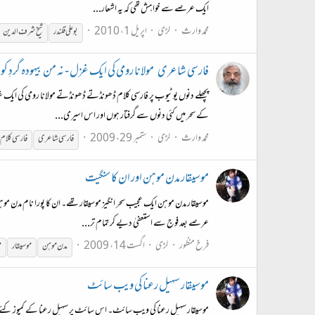
ایک عرصے سے خواہش تھی کہ یہ اشعار...
محمد وارث
لڑی
اپریل 1، 2010
بوعلی قلندر
شیخ شرف الدین
فارسی شاعری
مولانا رومی کی ایک غزل - نہ من بیہودہ گردِ کوچ
پچھلے دنوں یوٹیوب پر فارسی کلام ڈھونڈتے ڈھونڈتے مولانا رومی کی ایک غ
کے سحر میں کئی دنوں سے گرفتار ہوں اور اس اسیری...
محمد وارث
لڑی
ستمبر 29، 2009
فارسی شاعری
فارسی کلام
موسیقار مدن موہن اور ان کا سنگیت
عرصے بعد فوج سے استعفیٰ دیے کر تمام تر...
فرخ منظور
لڑی
اگست 14، 2009
مدن موہن
موسیقار
م
موسیقار سہیل رعنا کی ویب سائٹ
موسیقار سہیل رعنا کی ویب سائٹ۔ اس سائٹ پر سہیل رعنا کے کمپوز کئے 