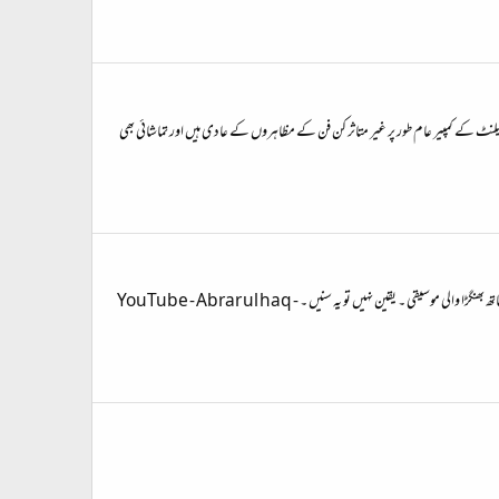
ں رات دنیا بھر میں مشہور ہو گئی ہے۔ بریٹن ہیز گاٹ ٹیلنٹ کے کمپیر عام طور پر غیر متاثر کن فن کے مظاہروں کے عادی ہیں اور تماشائی بھی
میں‌ اکثر گانے خوش ہونے کے لئے سنتا ہوں‌ ، اور ابرار ہمیشہ میری ترجیح‌ ہوتا ہے، وجہ آسان سی، گانوں‌ میں‌شاعری کا انداز، جو نہایت سادہ اور عوامی رنگ لئے ہوتا ہے ۔ اور سب کے ساتھ بھنگڑا والی موسیقی ۔ یقین نہیں‌ تو یہ سنیں‌ ۔ YouTube - Abrar ul haq -