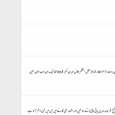
ہت بڑا موسیقار تھا جو مغل اعظم جلال الدین اکبر کا چہیتا تھا ایک دن جب تان سین
(شیخ شرف الدین پانی پتی) کے دو تین اور اشعار بھی گائے ہیں جن میں نمی دانم آتا ہے۔