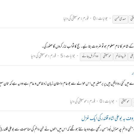
جوابات: 0
فورم:
موسیقی کی دنیا
قی
مہدی حسن
زل کے شاعر کا نام معلوم ہو تو ضروت بتائیے۔ حج کا ثواب نذر کروں گا حضور کی۔
جوابات: 5
فورم:
موسیقی کی دنیا
علی
فریدہ خانم
موسیقی
وہ اگر مل جائے
ر
رے میں کئی روایتیں ہیں پر برصغیر میں اس حوالے سے جو عام داستان زبان زد خاص و عام ہے وہ یہ ہے کہ تان سین ب
جوابات: 0
فورم:
موسیقی کی دنیا
موسیقی
عروف بہ بوعلی شاہ قلندر کی ایک غزل
، 'نمی دانم چہ منزل بُود' سن رکھی ہے وہ جانتے ہونگے کہ اس میں انہوں نے نمی دانم کی مناسبت سے بوعلی قلندر 