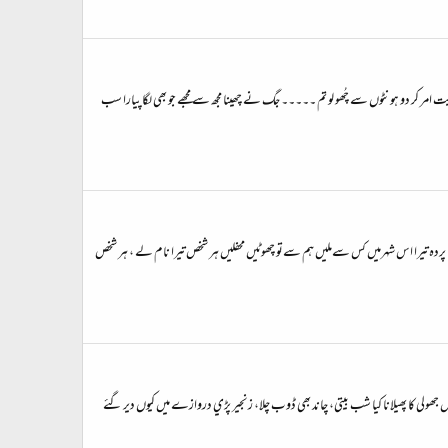
 ریت امر کر دو ہونٹوں سے چُھو لو تم ۔۔۔۔۔ جگ نے چھینا مجھ سے مجھے جو بھی لگا پیارا سب
ھا پردہ تیرا اس شہرمیں کس سےملیں ہم سےتو چھوٹیں محفلیں ہر شخص تیرا نام لے ، ہر شخص
س جھولي کا پھيلانا کيا شب بيتي، چاند بھي ڈوب چلا، زنجير پڑي دروازے میں کيوں دير گئے