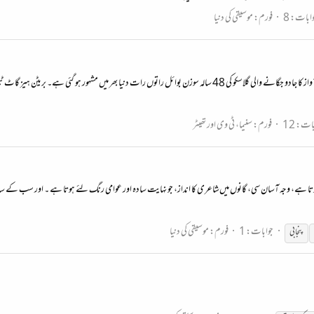
ابات: 8
فورم:
موسیقی کی دنیا
برطانیہ کے ٹیلنٹ ہنٹ پروگرام Britain's got talent میں اپنی آواز کا جادو جگانے والی گلاسکو کی 48 سالہ سوزن بوائل راتو
ات: 12
فورم:
سنیما، ٹی وی اور تھیٹر
جوابات: 1
فورم:
موسیقی کی دنیا
پنجابی