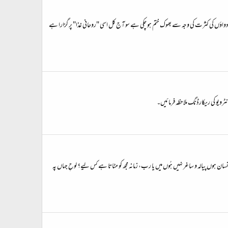
ور دواؤں کی کثرت کی وجہ سے بھوک ختم ہو چکی ہے سو آج کل اسی "روحانی غذا" پر گزارا ہے
ٹرویو کی ریکارڈنگ ملاحظہ فرمائیں۔
نسان ہوں پیالہ و ساغر نہیں ہُوں میں یا رب، زمانہ مجھ کو مٹاتا ہے کس لیے؟ لوحِ جہاں پہ