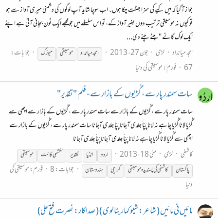
جواز آ گیا کہ میں کیے کی سزا بھگت چکا ہوں۔ اب سوچا شاید آپ لوگوں کی دشمنی میری آواز سے ہو
تو کیوں نہ موسیقی ترتیب دوں بغیر آواز کے، تو اس سلسلے میں جو مجھے ایک ٹون بجانی آتی ہے اپنے
ایک لوک گانے "چِٹے چنے دی...
امجد میانداد
لڑی
جون 27، 2013
جوابات:
امجد میانداد
موسیقی
میوزک
67
فورم:
موسیقی کی دنیا
سات سمندر پار سے ، گُڑیوں کے بازار سے - فلم "تقدیر"
سات سمندر پار سے ، گُڑیوں کے بازار سے سات سمندر پار سے ، گُڑیوں کے بازار سے اچھی سے
گُڑیا لانا گُڑیا چاہے نہ لانا پَپّاَ جلدی آجانا پَپّاَ جلدی آجانا سات سمندر پار سے ، گُڑیوں کے بازار سے
اچھی سے گُڑیا لانا گُڑیا چاہے نہ لانا پَپّاَ جلدی آجانا پَپّاَ جلدی آجانا
کاشفی
لڑی
مئی 18، 2013
اردو
انڈیا
تقدیر
لکشمی کانت
موسیقی
جوابات: 8
فورم:
موسیقی کی
پاکستان
کاشفی کی پسندیدہ
موسیقی
کراچی
ہندوستان
دنیا
مائیں نی مائیں ( شاعر: شیو کمار بٹالوی ) ( صداکار: نصرت فتح علی)