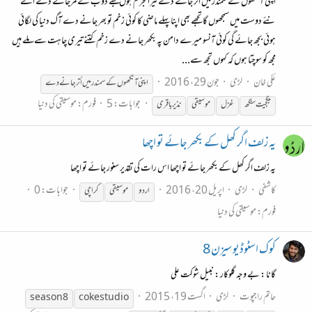
اَپنی آنکھوں کے سمندر میں اُتر جانے دے تیرا مجرم ہوں مجھے ڈوب کے مرجانے دے اے
نئے دوست میں سمجھوں گا تجھے بھی اپنا پہلے ماضی کا کوئی زخم تو بھر جانے دے آگ دنیا کی لگائی
ہوئی بجھ جائے گی کوئی آنسو میرے دامن پہ بکھر جانے دے زخم کتنے تیری چاہت سے ملے ہیں
مجھ کو سوچتا ہوں کہ کہوں تجھ سے...
عؔلی خان
لڑی
جون 29، 2016
اپنی آنکھوں کے سمندر میں اُتر جانے دے
جوابات: 5
فورم:
موسیقی کی دنیا
جگجیت سنگھ
غزل
موسیقی
نذیر باقری
یہ زلف اگر کھل کے بکھر جائے تو اچھا
یہ زلف اگر کھل کے بکھر جائے تو اچھا اس رات کی تقدیر سنور جائے تو اچھا
کاشفی
لڑی
اپریل 20، 2016
جوابات: 0
اردو
موسیقی
کراچی
فورم:
موسیقی کی دنیا
کوک اسٹوڈیو سیزن 8
گانا : بے وجہ گلوکار : نبیل شوکت علی
حاتم راجپوت
لڑی
اگست 19، 2015
season 8
coke studio