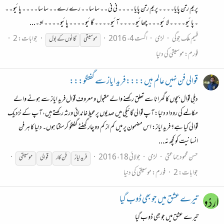
پریم رتن پایا۔ ۔ ۔ ۔ پریم رتن پایا ۔ ۔ ۔ ۔ نی نی ۔ ۔ سا سا ۔ ۔ رے رے ۔ ۔ سا سا ۔ ۔ ۔ ۔ پائیو ۔ ۔
۔ پائیو ۔ ۔ ۔ ۔ لا ئیو ۔ ۔ ۔ چھائیو ۔ ۔ ۔ ۔ آئیو ۔ ۔ ۔ ۔ گائیو ۔ ۔ ۔ ۔ پائیو ۔ ۔ ۔ ۔ او ۔...
فہیم ملک جوگی
لڑی
اگست 4، 2016
جوابات: 2
موسیقی
گانوں کے بول
فورم:
موسیقی کی دنیا
قوالی فن نہیں عالم ہیں::::فرید ایاز سے گفتگو:::
دہلی قوال بچوں کا گھرانا سے تعلق رکھنے والے مقبول و معروف قوال فرید ایاز سے ہونے والے
مکالمے کی روداد دنیا: آپ قوالی گائیکی میں صدیوں پر محیط خاندانی ورثہ رکھتے ہیں، آپ کے نزدیک
قوالی کیا ہے؟ فرید ایاز: اس مضمون پر میں کم از کم دو چار گھنٹے گفتگو کرسکتا ہوں۔ دنیا کا ہر فن
انسانیت کو کچھ نہ...
حسن محمود جماعتی
لڑی
جولائی 18، 2016
فرید ایاز
فن کار
قوالی
موسیقی
جوابات: 2
فورم:
موسیقی کی دنیا
تیرے عشق میں جو بھی ڈوب گیا
تیرے عشق میں جو بھی ڈوب گیا