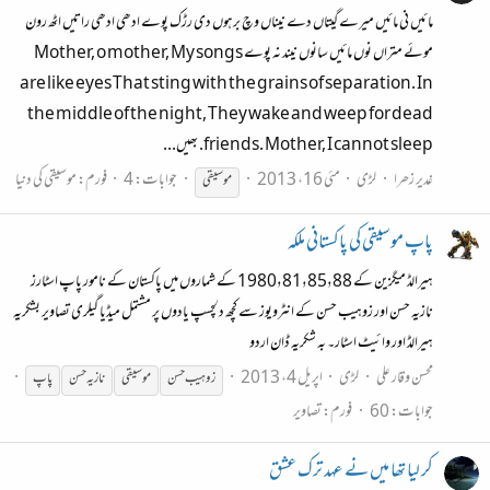
مائیں نی مائیں میرے گیتاں دے نیناں وچ برہوں دی رڑک پوے ادھی ادھی راتیں اٹھ رون
موئے متراں نوں مائیں سانوں نیند نہ پوے Mother, o mother, My songs
are like eyes That sting with the grains of separation. In
the middle of the night, They wake and weep for dead
friends. Mother, I cannot sleep. بھیں...
غدیر زھرا
لڑی
مئی 16، 2013
جوابات: 4
فورم:
موسیقی کی دنیا
موسیقی
پاپ موسیقی کی پاکستانی ملکہ
ہیرالڈ میگزین کے 1980٫81٫85٫88 کے شماروں میں پاکستان کے نامور پاپ اسٹارز
نازیہ حسن اور زوہیب حسن کے انٹرویوز سے کچھ دلچسپ یادوں پر مشتمل میڈیا گیلری تصاویر بشکریہ
ہیرالڈ اور وائیٹ اسٹار۔ بہ شکریہ ڈان اردو
محسن وقار علی
لڑی
اپریل 4، 2013
زوہیب حسن
موسیقی
نازیہ حسن
پاپ
جوابات: 60
فورم:
تصاویر
کر لیا تھا میں نے عہد ترک عشق