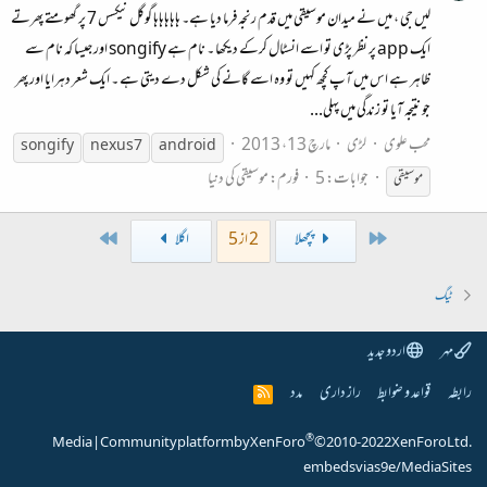
لیں جی ، میں نے میدان موسیقی میں قدم رنجہ فرما دیا ہے۔ ہاہاہاہاہا گوگل نیکسس 7 پر گھومتے پھرتے
ایک app پر نظر پڑی تو اسے انسٹال کرکے دیکھا ۔ نام ہے songify اور جیسا کہ نام سے
ظاہر ہے اس میں آپ کچھ کہیں تو وہ اسے گانے کی شکل دے دیتی ہے ۔ ایک شعر دہرایا اور پھر
جو نتیجہ آیا تو زندگی میں پہلی...
محب علوی
لڑی
مارچ 13، 2013
songify
nexus 7
android
جوابات: 5
فورم:
موسیقی کی دنیا
موسیقی
Last
First
پچھلا
2 از 5
اگلا
ٹیگ
مہر
اردو جدید
رابطہ
قواعد و ضوابط
راز داری
مدد
R
S
S
®
Media
|
Community platform by XenForo
© 2010-2022 XenForo Ltd.
embeds via s9e/MediaSites