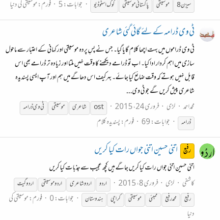
جوابات: 5
فورم:
موسیقی کی دنیا
سیزن 8
موسیقی
پاکستانی
موسیقی
کوک اسٹوڈیو
ٹی وی ڈرامہ کے لئے گائی گئی شاعری
ٹی وی ڈراموں میں بہت اچھا کلام گایا گیا۔ جس نے پسِ پردہ موسیقی اور کہانی کے اعتبار سے ماحول
سازی میں اہم کردار ادا کیا۔ اب تو ڈرامے دیکھنے کا وقت نہیں ملتا اور زیادہ تر ڈرامے بھی اس
قابل نہیں ہوتے کہ وقت ضائع کیا جائے۔ بہرکیف اس دھاگے میں ہم اور آپ ایسی پسندیدہ
شاعری پیش کریں گے جو ٹی وی...
محمداحمد
لڑی
فروری 24، 2015
ost
شاعری
موسیقی
ٹی وی ڈرامہ
جوابات: 69
فورم:
پسندیدہ کلام
ڈرامہ
اتنی حسین اتنی جواں رات کیا کریں
رفیع
اتنی حسین اتنی جواں رات کیا کریں جاگے ہیں کچھ عجیب سے جذبات کیا کریں
کاشفی
لڑی
فروری 8، 2015
اردو
اردو شاعری
اردو
موسیقی
اردو گیت
جوابات: 0
فورم:
موسیقی کی
رفیع
محمد رفیع
ممبئی
موسیقی
کراچی
ہندوستان
دنیا