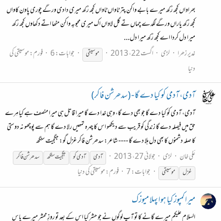
بھراواں کجھ رُکھ میرے بابے واکن پتر ٹاواں ٹاواں کجھ رُکھ میری دادی ورگے چوری پاون کاواں
کجھ رُکھ یاراں ورگے لگدے چماں تے گل لاواں اک میری محبوبہ واکن مٹھا اتے دکھاوں کجھ رُکھ
میرا دل کردا اے کجھ رُکھ میرا دل...
غدیر زھرا
لڑی
اگست 22، 2013
جوابات: 6
فورم:
موسیقی کی
موسیقی
دنیا
آدمی، آدمی کو کیا دے گا - (سدھرشن فاکر)
آدمی، آدمی کو کیا دے گا جو بھی دے گا، وہی خدا دے گا میرا قاتل ہی میرا منصف ہے کیا مِرے
حق میں فیصلہ دے گا زندگی کو قریب سے دیکھو اس کا چہرہ تمھیں رلا دے گا ہم سے پوچھو نہ دوستی
کا صلہ دشمنوں کا بھی دل ہلا دے گا ---- شاعر: سدھرشن فاکر غزل گو: جگجیت سنگھ
عؔلی خان
لڑی
جولائی 27، 2013
آدمی
آدمی کو
جگجیت سنگھ
سدھرشن فاکر
جوابات: 7
فورم:
موسیقی کی دنیا
غزل
موسیقی
میرا کمپوز کیا ہوا پہلا میوزک
السلام علیکم میرے گانے کا تو آپ لوگوں نے جو حشر کیا اس کے بعد تو روزِ محشر میرے پاس