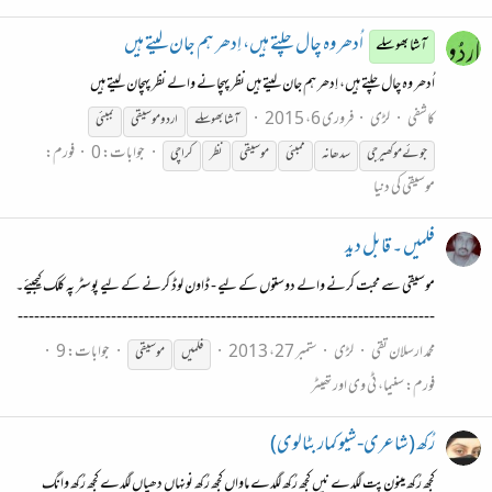
اُدھر وہ چال چلتے ہیں، اِدھر ہم جان لیتے ہیں
آشا بھوسلے
اُدھر وہ چال چلتے ہیں، اِدھر ہم جان لیتے ہیں نظر پہچانے والے نظر پہچان لیتے ہیں
کاشفی
لڑی
فروری 6، 2015
آشا بھوسلے
اردو
موسیقی
بمبئی
جوابات: 0
فورم:
جوئے موکھیرجی
سدھانہ
ممبئی
موسیقی
نظر
کراچی
موسیقی کی دنیا
فلمیں ۔ قابل دید
موسیقی سے محبت کرنے والے دوستوں کے لیے - ڈاون لوڈ کرنے کے لیے پوسٹر پہ کلک کیجیئے۔
----------------------------------------------------------------------------
محمد ارسلان تقی
لڑی
ستمبر 27، 2013
جوابات: 9
فلمیں
موسیقی
فورم:
سنیما، ٹی وی اور تھیٹر
رُکھ (شاعری-شیو کمار بٹالوی)
کجھ رُکھ مینون پت لگدے نیں کجھ رُکھ لگدے ماواں کجھ رُکھ نونہاں دھیاں لگدے کجھ رُکھ وانگ