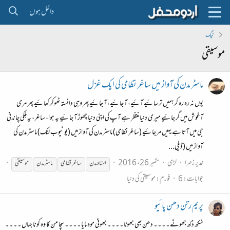
داخل ہوں
ٹیگ
موسیقی
ماسٹر مدن کی آواز میں ساغر نظامی کی ایک غزل
یوں نہ رہ رہ کر ہمیں ترسائیے آئیے، آ جائیے، آ جائیے پھر وہی دانستہ ٹھوکر کھائیے پھر مری
آغوش میں گر جائیے میری دنیا منتظر ہے آپ کی اپنی دنیا چھوڑ آ جائیے یہ ہوا، ساغر، یہ ہلکی چاندنی
جی میں آتا ہے یہیں مر جائیے (ساغر نظامی) ماسٹر مدن کی آواز میں (یو ٹیوب لنک) ماسٹر مدن کی
آواز میں (ڈیلی...
غدیر زھرا
لڑی
ستمبر 26، 2016
استاد مدن
ساغر نظامی
ماسٹر مدن
موسیقی
جوابات: 6
فورم:
موسیقی کی دنیا
پریم رتن دھن پائیو
سُکھ دُکھ جھوٹے ۔ ۔ ۔ ۔ دھن بھی جھوٹا ۔ ۔ ۔ ۔ جھوٹی موہ مایا ۔ ۔ ۔ ۔ سچا من کا وہ کونا جہاں ۔ ۔ ۔ ۔