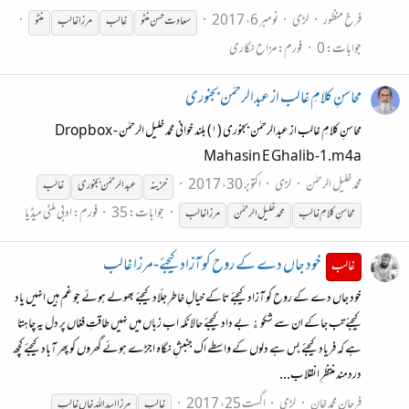
فرخ منظور
لڑی
نومبر 6، 2017
سعادت حسن منٹو
غالب
مرزا
غالب
منٹو
جوابات: 0
فورم:
مزاح نگاری
محاسنِ کلامِ غالب از عبدالرحمٰن بجنوری
محاسنِ کلامِ غالب از عبدالرحمٰن بجنوری (۱) بلند خوانی محمد خلیل الرحمٰن Dropbox -
Mahasin E Ghalib-1.m4a
محمد خلیل الرحمٰن
لڑی
اکتوبر 30، 2017
خزینہ
عبدالرحمٰن بجنوری
غالب
جوابات: 35
فورم:
ادبی ملٹی میڈیا
محاسنِ کلامِ
غالب
محمد خلیل الرحمٰن
مرزا
غالب
خود جاں دے کے روح کو آزاد کیجئے-مرزا غالب
غالب
خود جاں دے کے روح کو آزاد کیجئے تاکے خیالِ خاطرِ جلّاد کیجئے بھولے ہوئے جو غم ہیں انہیں یاد
کیجئے تب جاکے ان سے شکوۀ بے داد کیجئے حالانکہ اب زباں میں نہیں طاقتِ فغاں پر دل یہ چاہتا
ہے کہ فریاد کیجئے بس ہے دلوں کے واسطے اک جنبشِ نگاه اجڑے ہوئے گھروں کو پھر آباد کیجئے کچھ
دردمند منتظرِ انقلاب...
فرحان محمد خان
لڑی
اگست 25، 2017
غالب
مرزا
اسد الله خاں
غالب