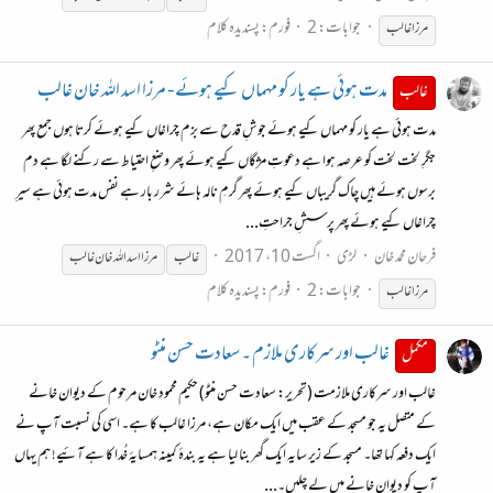
جوابات: 2
فورم:
پسندیدہ کلام
مرزا
غالب
مدت ہوئی ہے یار کو مہماں کیے ہوئے - مرزا اسد اللہ خان غالب
غالب
مدت ہوئی ہے یار کو مہماں کیے ہوئے جوشِ قدح سے بزم چراغاں کیے ہوئے کرتا ہوں جمع پھر
جگرِ لخت لخت کو عرصہ ہوا ہے دعوتِ مژگاں کیے ہوئے پھر وضعِ احتیاط سے رکنے لگا ہے دم
برسوں ہوئے ہیں چاک گریباں کیے ہوئے پھر گرمِ نالہ ہائے شرر بار ہے نفس مدت ہوئی ہے سیرِ
چراغاں کیے ہوئے پھر پرسشِ جراحتِ...
فرحان محمد خان
لڑی
اگست 10، 2017
غالب
مرزا
اسد اللہ خان
غالب
جوابات: 2
فورم:
پسندیدہ کلام
مرزا
غالب
غالب اور سرکاری ملازم ۔ سعادت حسن منٹو
مکمل
غالب اور سرکاری ملازمت (تحریر: سعادت حسن منٹو) حکیم محمود خان مرحوم کے دیوان خانے
کے متصل یہ جو مسجد کے عقب میں ایک مکان ہے، مرزا غالب کا ہے۔ اسی کی نسبت آپ نے
ایک دفعہ کہا تھا۔ مسجد کے زیر سایہ ایک گھر بنا لیا ہے یہ بندۂ کمینہ ہمسایۂ خُدا کا ہے آئیے! ہم یہاں
آپ کو دیوان خانے میں لے چلیں۔...