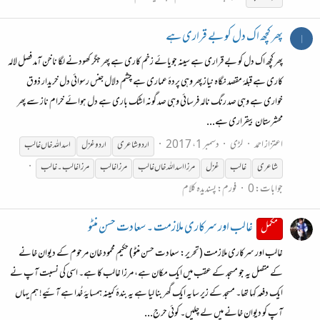
پھر کچھ اک دل کو بے قراری ہے
ا
پھر کچھ اک دل کو بے قراری ہے سینہ جویائے زخم کاری ہے پھر جگر کھودنے لگا ناخن آمد فصل لالہ
کاری ہے قبلۂ مقصد نگاہ نیاز پھر وہی پردۂ عماری ہے چشم دلال جنس رسوائی دل خریدار ذوق
خواری ہے وہی صد رنگ نالہ فرسائی وہی صد گونہ اشک باری ہے دل ہوائے خرام ناز سے پھر
محشرستان بیقراری ہے...
اعتزاز احمد
لڑی
دسمبر 1، 2017
اردوشاعری
اردوغزل
اسد الله خاں
غالب
شاعری
غالب
غزل
مرزا
اسد الله خاں
غالب
مرزا
غالب
مرزا
غالب
۔
غالب
جوابات: 0
فورم:
پسندیدہ کلام
غالب اور سرکاری ملازمت ۔ سعادت حسن منٹو
مکمل
غالب اور سرکاری ملازمت (تحریر: سعادت حسن منٹو) حکیم محمود خان مرحوم کے دیوان خانے
کے متصل یہ جو مسجد کے عقب میں ایک مکان ہے، مرزا غالب کا ہے۔ اسی کی نسبت آپ نے
ایک دفعہ کہا تھا۔ مسجد کے زیر سایہ ایک گھر بنا لیا ہے یہ بندۂ کمینہ ہمسایۂ خُدا ہے آئیے! ہم یہاں
آپ کو دیوان خانے میں لے چلیں۔ کوئی حرج...