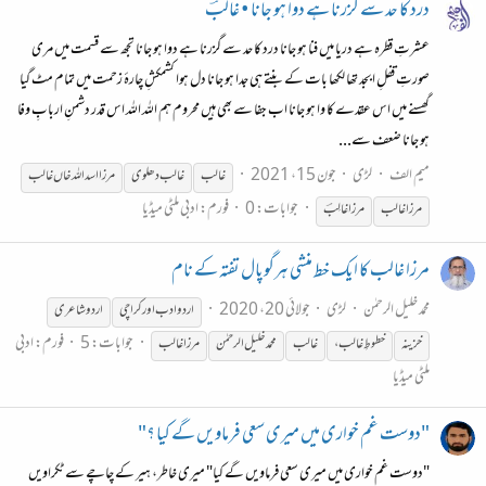
درد کا حد سے گزرنا ہے دوا ہو جانا • غالبؔ
عشرتِ قطرہ ہے دریا میں فنا ہو جانا درد کا حد سے گزرنا ہے دوا ہو جانا تجھ سے قسمت میں مری
صورتِ قفلِ ابجد تھا لکھا بات کے بنتے ہی جدا ہو جانا دل ہوا کشمکشِ چارۂ زحمت میں تمام مٹ گیا
گھسنے میں اس عقدے کا وا ہو جانا اب جفا سے بھی ہیں محروم ہم اللہ اللہ اس قدر دشمنِ اربابِ وفا
ہو جانا ضعف سے...
میم الف
لڑی
جون 15، 2021
غالب
غالب
دھلوی
مرزا
اسد الله خاں
غالب
جوابات: 0
فورم:
ادبی ملٹی میڈیا
مرزا
غالب
مرزا
غالِبؔ
مرزا غالب کا ایک خط منشی ہرگوپال تفتہ کے نام
محمد خلیل الرحمٰن
لڑی
جولائی 20، 2020
اردو ادب اور کراچی
اردو شاعری
جوابات: 5
فورم:
ادبی
خزینہ
خطوطِ
غالب
،
غالب
محمد خلیل الرحمٰن
مرزا
غالب
ملٹی میڈیا
"دوست غم خواری میں میری سعی فرماویں گے کیا ؟"
"دوست غم خواری میں میری سعی فرماویں گے کیا" میری خاطر، ہیر کے چاچے سے ٹکراویں