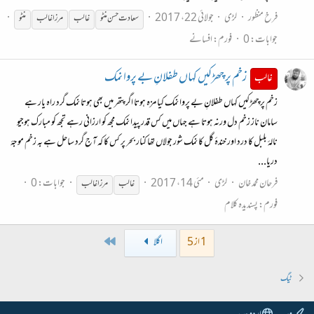
فرخ منظور
لڑی
جولائی 22، 2017
سعادت حسن منٹو
غالب
مرزا
غالب
منٹو
جوابات: 0
فورم:
افسانے
زخم پر چھڑکیں کہاں طفلانِ بے پروا نمک
غالب
زخم پر چھڑکیں کہاں طفلانِ بے پروا نمک کیا مزہ ہوتا اگر پتھر میں بھی ہوتا نمک گرد راہ یار ہے
سامان ناز زخم دل ورنہ ہوتا ہے جہاں میں کس قدر پیدا نمک مجھ کو ارزانی رہے تجھ کو مبارک ہوجیو
نالۂ بلبل کا درد اور خندۂ گل کا نمک شور جولاں تھا کنار بحر پر کس کا کہ آج گرد ساحل ہے بہ زخم موجۂ
دریا...
فرحان محمد خان
لڑی
مئی 14، 2017
جوابات: 0
غالب
مرزا
غالب
فورم:
پسندیدہ کلام
Last
1 از 5
اگلا
ٹیگ