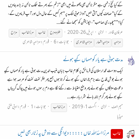
گے کیا گنج زخمی ہے مگر ناخن بھی چھوٹے ہیں ابھی "زخم کے بھرتے تلک ناخن نہ بڑھ جاویں
گے کیا" صاف کیوں آتی نہیں آواز موبی لنک پر "ہم کہیں گے حال دل اور آپ فرماویں گے،
کیا؟" "چوہدری صاحب"، اپوزیشن کو سمجھانے گئے...
عرفان قادر
لڑی
اپریل 26، 2020
طنز و مزح
غالب
مرزا
غالب
مزاح
جوابات: 6
فورم:
مزاحیہ شاعری
مزاحیہ
مزاحیہ اشعار
مزاحیہ شاعری
مدت ہوئی ہے یار کو مہماں کیے ہوئے
ایک دوست محمد ارسلان کی فرمائش پر کلامِ غالب بزبانِ منیب الدین مدت ہوئی ہے یار کو مہماں کیے
ہوئے جوشِ قدح سے بزم چراغاں کیے ہوئے کرتا ہوں جمع پھر جگرِ لخت لخت کو عرصہ ہوا ہے
دعوتِ مژگاں کیے ہوئے پھر وضعِ احتیاط سے رکنے لگا ہے دم برسوں ہوئے ہیں چاک گریباں
کیے ہوئے پھر گرمِ نالہ ہائے شرر بار ہے...
میم الف
لڑی
اگست 1، 2019
جوابات: 1
فورم:
ادبی ملٹی
مرزا
غالب
میڈیا
مرزا اسدؔاللہ خاں ::::: دیوانگی سے دَوش پہ زنّار بھی نہیں
غالب