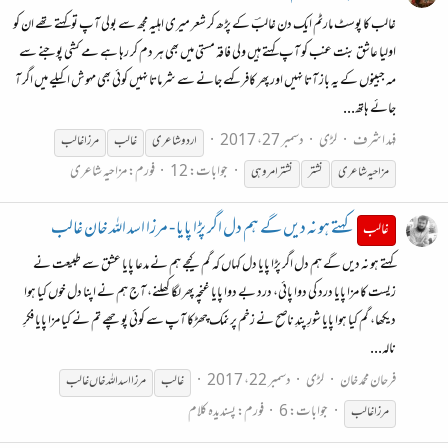
غالب کا پوسٹ مارٹم ایک دن غالبؔ کے پڑھ کر شعر میری اہلیہ مجھ سے بولی آپ تو کہتے تھے ان کو
اولیا عاشق بنت عنب کو آپ کہتے ہیں ولی فاقہ مستی میں بھی ہر دم کر رہا ہے مے کشی پوجنے سے
مہ جبینوں کے یہ باز آتا نہیں اور پھر کافر کہے جانے سے شرماتا نہیں کوئی بھی مہوش اکیلے میں اگر آ
جائے ہاتھ...
فہد اشرف
لڑی
دسمبر 27، 2017
اردو شاعری
غالب
مرزا
غالب
جوابات: 12
فورم:
مزاحیہ شاعری
مزاحیہ شاعری
نشتر
نشتر امروہی
کہتے ہو نہ دیں گے ہم دل اگر پڑا پایا - مرزا اسد اللہ خان غالب
غالب
کہتے ہو نہ دیں گے ہم دل اگر پڑا پایا دل کہاں کہ گم کیجے ہم نے مدعا پایا عشق سے طبیعت نے
زیست کا مزا پایا درد کی دوا پائی، درد بے دوا پایا غنچہ پھر لگا کھلنے، آج ہم نے اپنا دل خوں کیا ہوا
دیکھا، گم کیا ہوا پایا شورِ پندِ ناصح نے زخم پر نمک چھڑکا آپ سے کوئی پوچھے تم نے کیا مزا پایا فکرِ
نالہ...
فرحان محمد خان
لڑی
دسمبر 22، 2017
غالب
مرزا
اسد الله خاں
غالب
جوابات: 6
فورم:
پسندیدہ کلام
مرزا
غالب