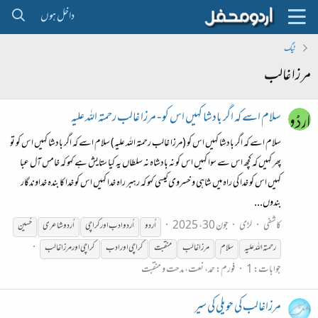
داخل ہوں
ٹیگ
مرزا غالب
سلام اسے کہ اگر بادشا کہیں اس کو - مرزا غالب رحمتہ اللہ علیہ
سلام اسے کہ اگر بادشا کہیں اس کو (مرزا غالب رحمتہ اللہ علیہ) سلام اسے کہ اگر بادشا کہیں اس کو تو
پھر کہیں کہ کچھ اس سے سوا کہیں اس کو نہ بادشاہ نہ سلطاں یہ کیا ستایش ہے کہو کہ خامس آل عبا
کہیں اس کو خدا کی راہ میں شاہی و خسروی کیسی کہو کہ رہبر راہ خدا کہیں اس کو خدا کا بندہ خداوندگار
بندوں...
کاشفی
لڑی
جون 30، 2025
اُردو
اُردو ادب اور کراچی
اُردو شاعری
حُسین
رحمتہ اللہ علیہ
سلام
مرزا
غالب
منقبت
کراچی اور ادب
کراچی اور
مرزا
غالب
جوابات: 1
فورم:
حمد، نعت، مدحت و منقبت
مرزاغالب کی حویلی کی سیر