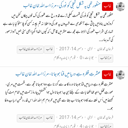
منظور تھی یہ شکل تجلی کو نور کی - مرزا اسد اللہ خان غالب
غالب
منظور تھی یہ شکل تجلی کو نور کی قسمت کھلی ترے قد و رخ سے ظہور کی اک خوں چکاں کفن میں
کروڑوں بناؤ ہیں پڑتی ہے آنکھ تیرے شہیدوں پہ حور کی واعظ! نہ تم پیو نہ کسی کو پلا سکو کیا بات ہے
تمہاری شرابِ طہور کی! لڑتا ہے مجھ سے حشر میں قاتل، کہ کیوں اٹھا؟ گویا ابھی سنی نہیں آواز صور
کی آمد بہار...
فرحان محمد خان
لڑی
دسمبر 14، 2017
غالب
مرزا
اسد اللہ خان
غالب
جوابات: 0
فورم:
پسندیدہ کلام
مرزا
غالب
عشرتِ قطرہ ہے دریا میں فنا ہو جانا - مرزا اسد اللہ خان غالب
غالب
عشرتِ قطرہ ہے دریا میں فنا ہو جانا درد کا حد سے گزرنا ہے دوا ہو جانا تجھ سے، قسمت میں مری،
صورتِ قفلِ ابجد تھا لکھا بات کے بنتے ہی جدا ہو جانا دل ہوا کشمکشِ چارۂ زحمت میں تمام مِٹ گیا
گھِسنے میں اُس عُقدے کا وا ہو جانا اب جفا سے بھی ہیں محروم ہم اللہ اللہ اس قدر دشمنِ اربابِ وفا
ہو...
فرحان محمد خان
لڑی
دسمبر 14، 2017
غالب
مرزا
اسد اللہ خان
غالب
جوابات: 4
فورم:
پسندیدہ کلام
مرزا
غالب