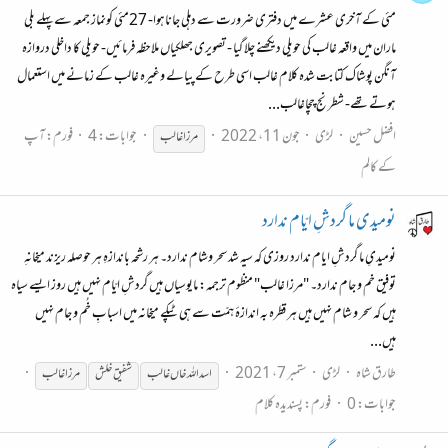
مئی کے آخری عشرے میں دفتری ضرورت سے دہلی جاناہوا- 27مئی کونماز جمعہ سے پہلے بلی
ماران میں واقعہ غالب کی حویلی دیکھنے چلا گیا - تصویری جھلکیاں ملاحظہ فرمائیں- حویلی کا داخلی دروازہ
آنگن پوشاک کتابت شدہ کلام غالب اسی طرح کے پیالے وغیرہ غالب کے زمانے میں استعمال
ہوتے تھے- شطرنج چچاغالب...
افضل حسین
لڑی
جون 11، 2022
جوابات: 4
فورم:
آپ
مرزا
غالب
کے کالم
نومیدی ما گردشِ ایّام ندارد
نومیدیِ ما گردشِ ایام ندارد روزی کہ سیہ شد سحر وشام ندارد۔ ہر رشحہ باندازہِ ہر حوصلہ ریزند میخانہِ
توفیق خم و جام ندارد۔ "مرزا غالب" منظوم ترجمہ: مایوسیاں ہیں گردشِ ایّام نہیں ہیں روز ایسے سیاہ
ہیں کہ سحر و شام نہیں ہیں ہر قطرہ بہ اندازۂ ہمّت سے ہی ٹپکے میخانہ میں اسبابِ خُم و جام نہیں
ہیں...
طارق شاہ
لڑی
ستمبر 7، 2021
اسداللہ خاں
غالب
شفیق خلش
مرزا
غالب
جوابات: 0
فورم:
پسندیدہ کلام