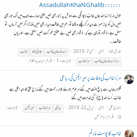
:::::: Assadullah KhaN Ghalib
غزل مِرزا اسدؔاللہ خاں غالبؔ دیوانگی سے دَوش پہ زنّار بھی نہیں یعنی ہمارے جَیب میں اِک تار بھی
نہیں دِل کو نیازِ حسرتِ دِیدار کر چُکے دیکھا تو، ہم میں طاقتِ دِیدار بھی نہیں مِلنا تِرا اگر نہیں آساں، تو
سہل ہے ! دُشوار تو یہی ہے کہ، دُشوار بھی نہیں بے عِشق عُمر کٹ نہیں سکتی ہے، اور یاں
طاقت...
طارق شاہ
لڑی
مئی 7، 2019
اسداللہ خاں
غالب
طارق شاہ
غالب
جوابات: 1
فورم:
پسندیدہ کلام
مرزا
اسد الله خاں
غالب
مرزا
غالب
مرزا غالب کی وفات پر میر انیسؔ کی رباعی
گلزارِ جہاں سے باغِ جنّت میں گئے مرحوم ہوئے جوارِ رحمت میں گئے مدّاحِ علیؑ کا رتبہ اعلیٰ ہے
غالبؔ ’اسدُاللہ (ع)‘‘ کی خدمت میں گئے
منہاج علی
لڑی
اپریل 22، 2019
جوابات:
رباعی
مرزا
غالب
میر انیس
0
فورم:
بزم سخن
غالب کا پوسٹ مارٹم