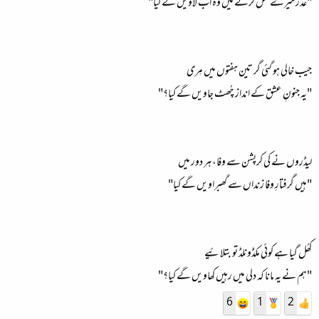
"عذر میرے قتل کرنے میں وہ اب لاویں گے کیا"
جیب خالی ہو گئی گر تین ہفتوں میں مِری
"یہ جنونِ عشق کے انداز چُھٹ جاویں گے کیا؟"
لیڈروں نے کی کرپشن سے وفا، ہر دور میں
"ہیں گرفتارِ وفا زنداں سے گھبراویں گے کیا"
کھُل گیا ہے کوئی مکڈونلڈ تو بتلائیے
"ہم نے یہ مانا کہ دلی میں رہیں کھاویں گے کیا؟"
6
1
2