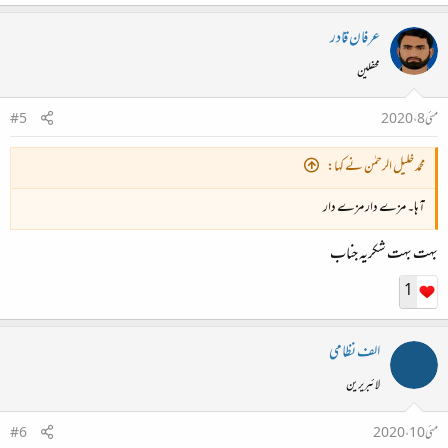
عرفان قادر
جیب خالی ہو گئی گر تین ہفتوں میں مِری
محفلین
"یہ جنونِ عشق کے انداز چُھٹ جاویں گے کیا؟"
مئی 8، 2020
#5
محمد خلیل الرحمٰن نے کہا:
لیڈروں نے کی کرپشن سے وفا، ہر دور میں
"ہیں گرفتارِ وفا زنداں سے گھبراویں گے کیا"
آہا۔ مزے دار مزے دار
بہت بہت شکریہ جناب
کھُل گیا ہے کوئی مکڈونلڈ تو بتلائیے
1
"ہم نے یہ مانا کہ دلی میں رہیں کھاویں گے کیا؟"
الف نظامی
لائبریرین
مئی 10، 2020
#6