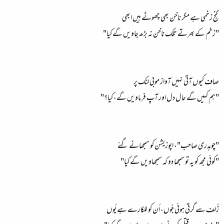
گنج زخمی ہے مگر ناخن بھی چھوٹے ہیں ابھی
"زخم کے بھرتے تلک ناخن نہ بڑھ جاویں گے کیا"
صاف کیوں آتی نہیں آواز موبی لنک پر
"ہم کہیں گے حال دل اور آپ فرماویں گے، کیا؟"
"چوہدری صاحب"، اپوزیشن کو سمجھانے گئے
"کوئی مجھ کو یہ تو سمجھا دو کہ سمجھاویں گے کیا"
زُلف سے گرتی ہوئی جُوں، اُن کو للکارے ہے یُوں