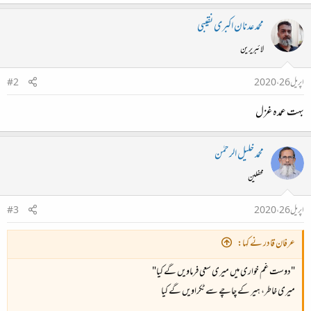
محمد عدنان اکبری نقیبی
لائبریرین
اپریل 26، 2020
#2
بہت عمدہ غزل
محمد خلیل الرحمٰن
محفلین
اپریل 26، 2020
#3
عرفان قادر نے کہا:
"دوست غم خواری میں میری سعی فرماویں گے کیا"
میری خاطر، ہیر کے چاچے سے ٹکراویں گے کیا