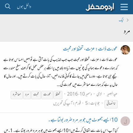
داخل ہوں
ٹیگ
مرد
عورت ذات: عزت، تحفظ اور محبت
عورت ذات: عزت، تحفظ اور محبت جب جب تہذیب کی بات آتی ہے تو ہمیں احساس ہوتا ہے
کہ ہمارے دعوے ہمالیہ کی چوٹیوں سے زیادہ بلند ہیں پراسکے برعکس عمل کا گراف سطح سمندر سے
نیچے ہی ہوتا ہے، دور ماضی میں جانے کا کوئی فائدہ نہیں، آؤ، حال کی بات کرتے ہیں۔ اور حال کا
حال یہ ہے کہ ہمارے معاشرے میں عورت کی...
عبدالبصیر
لڑی
دسمبر 10، 2016
تحفظ
عورت
محبت
مرد
معاشرہ
جوابات: 5
فورم:
آپ کی تحریریں
ناانصافی
10ایسے جھو ٹ ہیں جو ہر مرد ضرور بولتا ہے۔
ل
کیا آپ اس بات سے اتفاق کرتے ہیں؟ 10ایسے جھو ٹ ہیں جو ہر مرد ضرور بولتا ہے۔ 1۔میں