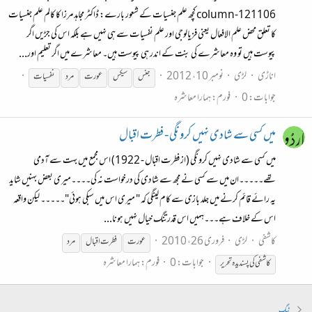
column-121106 کچھ علم جنسیات کے شعور بارے: ڈاکٹر مجاہد مرزا کا کالم علم جنسیات
کا تعلق محض علم الافعال یعنی فزیالوجی اور علم نفسیات سے ہی نہیں ہے بلکہ اس کی جڑیں اگر
پیوست ہیں تو وہ معاشرے کی بنت کے اندر ہی پیوست ہیں۔ معاشرے میں اگر تعلیم اور...
اناڑی
لڑی
نومبر 10، 2012
جنس
سیکس
عورت
مرد
نفسیات
جوابات: 0
فورم:
ہمارا معاشرہ
میں کسی سے شادی نہیں‌ کرونگی - فطرت اقبال
میں کسی سے شادی نہیں‌ کرونگی (از فطرت اقبال - 1922) اس مجمع میں بہت سے آدمی
تھے۔۔۔۔۔ان میں سے کسی نے مجھ سے شادی کی درخواست نہ کی۔۔۔۔میری بعض بہنیں شاید
یہ رائے قائم کرنے میں جلد بازی سے کام لینگی کہ " میری اس میں‌ سبکی ہوئی"۔۔۔۔۔ لیکن واقعہ
اس کے خلاف ہے۔۔۔ہمیں اس قدر تنگ خیال نہیں ہونا...
کاشفی
لڑی
فروری 26، 2010
عورت
فطرت اقبال
مرد
جوابات: 0
فورم:
ہمارا معاشرہ
کاشفی کی پسندیدہ تحریر
ٹیگ