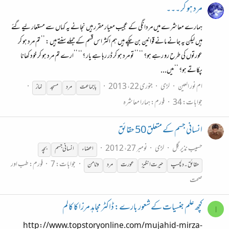
مرد ہو کر ۔۔۔
ہمارے معاشرے میں مردانگی کے عجیب معیار مقرر ہیں نجانے یہ کہاں سے مستعار لیے گئے
ہیں لیکن یہ جانے مانے قوانین بن چکے ہیں ہم اکثر اس قسم کے جملے سنتے ہیں : ’’ تم مرد ہو کر
عورتوں کی طرح رو رہے ہو؟ ‘‘ ’’ تو مرد ہو کر ڈر رہا ہے یار ؟‘‘ ’’ارے تم مرد ہو کر خود کھانا
پکاتے ہو؟ ‘‘ میں...
ام نور العين
لڑی
جنوری 22، 2013
باجماعت
مرد
مسجد
نماز
جوابات: 34
فورم:
ہمارا معاشرہ
انسانی جسم کے متعلق 50 حقائق
حسیب نذیر گِل
لڑی
نومبر 27، 2012
اعضاء
انسانی جسم
بچہ
جوابات: 7
فورم:
طب اور
حقائق۔دلچسپ
حیرت انگیز
عورت
مرد
وٹامن
صحت
کچھ علم جنسیات کے شعور بارے: ڈاکٹر مجاہد مرزا کا کالم
ا
http://www.topstoryonline.com/mujahid-mirza-