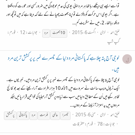
تو اسے ایسے ہی دیکھے رہا تھا ہر مرد اپنی بیوی کی عدم موجودگی میں ضرور کسی اور عورت کو دیکھتا
ہے۔اگر بیوی اس حرکت کو پکڑ لے تو اپنا جھوٹ چھپانے کے لئے کہہ دیتا ہے کہ میں تو کچھ اور
دیکھ رہا تھا۔ 2۔میں نے سگریٹ کم...
لئیق احمد
لڑی
اگست 6، 2015
جوابات: 12
فورم:
10 جھوٹ
مرد
گپ شپ
لو جی آج پتہ چلا ہے کہ پاکستانی مرد دنیا کے تیسرے نمبر پر پرکشش ترین مرد
ل
ہیں۔
لو جی آج پتہ چلا ہے کہ پاکستانی مرد دنیا کے تیسرے نمبر پر پرکشش ترین مرد ہیں۔ خبر یوں ہے۔
ایک ٹریول ویب سائٹ نے سروے میں 1لاکھ 10 ہزار افراد سے آراء لینے کے بعد جو نتائج
ظاہر کیے ہیں اُن کے مطابق دنیا میں سب سے زیادہ پرکشش آرمینیا کی خواتین قرار پائیں جبکہ
مردوں میں یہ اعزاز آئرلینڈ کے مردوں...
لئیق احمد
لڑی
مئی 6، 2015
تیسرا
عالمی
فہرست
مرد
پاکستانی
پرکسشش
جوابات: 78
فورم:
متفرقات