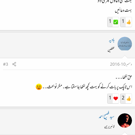
بہت سی دعاؤں بھری داد
بہت دعائیں
1
1
ہادیہ
محفلین
دسمبر 10، 2016
#3
حق لکھا۔۔۔
اس ٹاپک پر بات کرنے کو بہت کچھ لکھا جاسکتا ہے۔ مگر نو بحث۔۔
1
2
سید فصیح احمد
لائبریرین