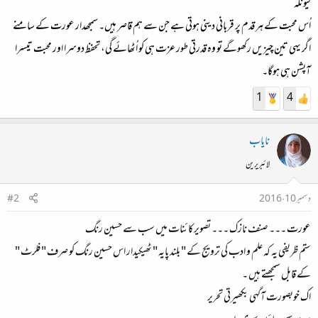
کیونکہ
اُس محبت کے ہر قدم پر قربانی دینی ہوتی ہے جن سے ہم قاصر ہیں۔ سمجھدار عورت کے سامنے
اگر یہی تین چیزیں رکھوگے تو وہ قدرتی طور عزت ہی کو اُٹھائے گی، تحفظ دوسرا اور محبت تیسرا
آپشن ہی ہوگا۔
1
4
نایاب
لائبریرین
دسمبر 10، 2016
#2
عورت ۔۔۔ صنف نازک ۔۔۔ تصویرکائنات میں سب سے حسین رنگ
ستم ظریفی یہ کہ علم و ادب کی ترویج کے " بلند پایہ " ٹھیکیدار اس حسین رنگ کو صرف " فلرٹ "
کے قابل سمجھتے ہیں ۔
اک خوبصورت آگہی بکھیرتی تحریر