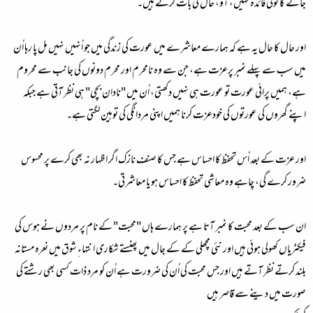
جانے کا کوئی فائدہ نہیں، آؤ، حال کی بات کرتے ہیں۔
اور حال کا حال یہ ہے کہ ہمارے معاشرے میں عورت کی زندگی میں جو اُنہیں نہیں مل پا رہا اُن
میں سب سے پہلے نمبر پرعزت ہے، جن سے وہ نامحرم اور محرم دونوں کی جانب سے محروم
ہے، ہمیں پرائی عورت تو عورت ہی نہیں دکھتی، اُن میں "نادان بچی" ہی نظر آتی ہے جبکہ
اپنے گھروں کی عورتوں کی خودعزت کرنا ہمیں اپنی مردانگی کی توہین لگتی ہے۔
اور عزت کے بعد اُس تحفظ کا احساس ہے جس کا صنف نازک اگر اظہار نہ بھی کرے پر محسوس
ضرور کرے گی، چاہے وہ معاشی تحفظ کا احساس ہو یا معاشرتی۔
ان سب کے بعد محبت کا نمبر آتا ہے پر ہمارے ہاں "محبت" کے نام پر مردوں نے ہوس کی
فیکٹریاں کھولی ہوئی ہیں اور نئی مچھلی کے کے جال میں پھنستے شکاری انتہاءِ شوق میں نعرہ مستانہ
بلند کرتے نظر آتے ہیں اور جس محبت کی اُن کی ضرورت ہے اُن کو مرد ذات کسی بھی رشتے کی
صورت میں دینے سے قاصر ہیں