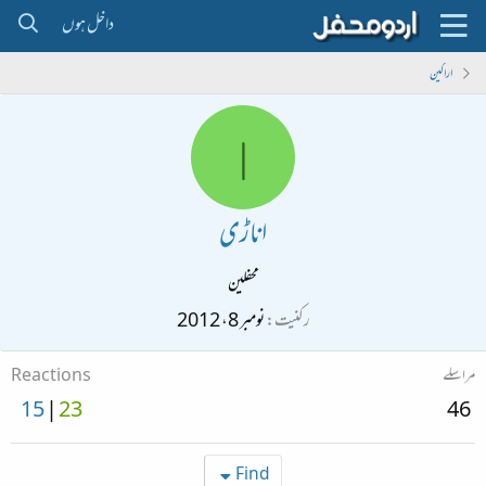
داخل ہوں
اراکین
ا
اناڑی
محفلین
رکنیت
نومبر 8، 2012
مراسلے
Reactions
15
23
46
Find