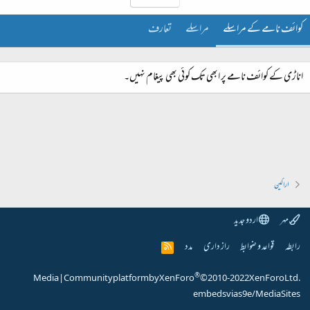
کوائف نامے کے مراسلے
مراسلے
تعارف
اناڑی کے کوائف نامے پر ابھی تک کوئی بھی پیغام نہیں۔
اراکین
مہر
اردو جدید
رابطہ
قواعد و ضوابط
راز داری
مدد
R
S
S
®
Media
|
Community platform by XenForo
© 2010-2022 XenForo Ltd.
embeds via s9e/MediaSites