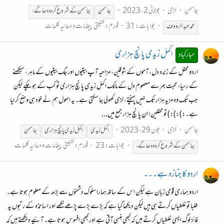
جاسمن
لڑی
جولائی 2، 2023
جاسمن
جاسمن
کے
شروع
کردہ
دھاگے،
جوابات: 31
فورم:
تہنیتی پیغامات و دعائیہ کلمات
محمد عبدالرؤوف
اکمل زیدی پانچ ہزاری
مبارکباد
اردو محفل کے زندہ دل، آموں کے شوقین، مزاحیہ آپ بیتیوں اور جگ بیتیوں کے ماہر، سیکھنے
کے رسیا، محبت بھرے معصوم دل کے مالک اکمل زیدی پانچ ہزاری تو کب کے ہو چکے لیکن
جب تک وہ مزید ہزار تک نہیں پہنچتے، لڑی کھولی جا سکتی ہے۔ یہ اصول ہم نے خود ہی وضع کر لیا
ہے۔:):):) تو محفلین! ان پانچ ہزار جمع میں...
جاسمن
لڑی
جون 29، 2023
اکمل زیدی
اکمل زیدی پانچ ہزاری
جاسمن
جوابات: 23
فورم:
تہنیتی پیغامات و دعائیہ کلمات
جاسمن
کے
شروع
کردہ
دھاگے،
اردو کا جنازہ ہے۔۔۔
اردو ہماری قومی زبان ہے لیکن اس کے ساتھ ہمارا سلوک دشمنوں سے بڑھ کے معلوم ہوتا ہے۔
طلبا تو غلطیاں کرتے ہی ہیں لیکن دیکھا گیا ہے کہ بڑے بڑے پڑھے لکھے اور اساتذہ کے رتبوں پہ
فائز لوگ ایسی غلطیاں کرتے ہیں کہ کبھی ہنسی آتی ہے اور کبھی افسوس ہوتا ہے۔ آئیے دیکھتے ہیں کہ