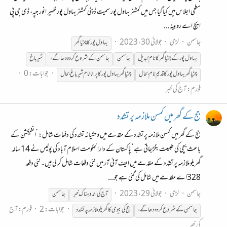
سطحی اجلاس میں کیا گیا جس میں کمشنر بہاول پور سمیت ڈپٹی کمشنر بہاول پور ظہیر انور جپہ، ڈی جی پی
ایچ اے روبینہ...
جاسمن
لڑی
جولائی 30، 2023
بہاول پور کا چڑیا گھر
بہاول پور
کے
چڑیا گھر کا نام تبدیل
جاسمن
جاسمن
کے
شروع
کردہ
دھاگے،
شیر باغ
جوابات: 0
چڑیا گھر بہاول پور کا قدیم نام بحال
چڑیا گھر بہاول پور کا پرانا نام شیر باغ بحال
فورم:
آج کی خبر
جج کے گھر میں کمسن ملازمہ پر تشدد
جج کے گھر میں کمسن ملازمہ پر تشدد کے مقدمے میں وحشیانہ تشدد کی دفعات شامل: ’انفیکشن کے
باعث بچی کی طبیعت بگڑ جاتی ہے‘ پاکستان کے دارالحکومت اسلام آباد کی پولیس نے 14 سالہ
گھریلو ملازمہ پر تشدّد کے مقدمے میں ایف آئی آر میں نئی دفعات شامل کر لی ہیں۔ نئی دفعہ
328اے مقدمے میں شامل کی گئی ہے جو...
جاسمن
لڑی
جولائی 29، 2023
آج کی اندوہناک خبر
جاسمن
جوابات: 2
فورم:
آج
جاسمن
کے
شروع
کردہ
دھاگے،
جج کی بیوی کا گھریلو ملازمہ پہ تشدد
کی خبر