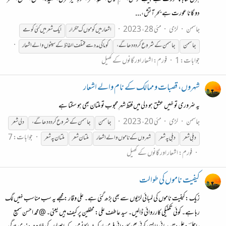
دو گانا عورت ہے بحرِ آتش،...
جاسمن
لڑی
مئی 28، 2023
اشعار میں کوموں ک تکرار
ایک شعر میں کئی کومے
جاسمن
جاسمن
کے
شروع
کردہ
دھاگے،
کوما کی مدد سے مختلف الفاظ
کے
سیٹوں والے اشعار
جوابات: 1
فورم:
اشعار اور گانوں کے کھیل
شہروں، قصبات و ممالک کے نام والے اشعار
یہ ضروری تو نہیں عشق ہو دلی میں فقط شہرِ محبوب تو ملتان بھی ہو سکتا ہے
جاسمن
لڑی
مئی 20، 2023
جاسمن
جاسمن
کے
شروع
کردہ
دھاگے،
دلی شعر
جوابات: 7
دہلی شعر
دہلی پہ شعر
شہروں
کے
ناموں والے اشعار
ملتان شعر
ملتان پہ شعر
فورم:
اشعار اور گانوں کے کھیل
کیفیت ناموں کی طوالت
زیک :کیفیت ناموں کی لمبائی لڑیوں سے بھی بڑھ گئی ہے۔ علی وقار : مجھے یہ سب مناسب نہیں لگ
رہا ہے۔ کوئی تکنیکی کارروائی ڈالیں۔ سید عاطف علی: محفلین پر کیف ہیں یعنی۔ @محمد احسن سمیع