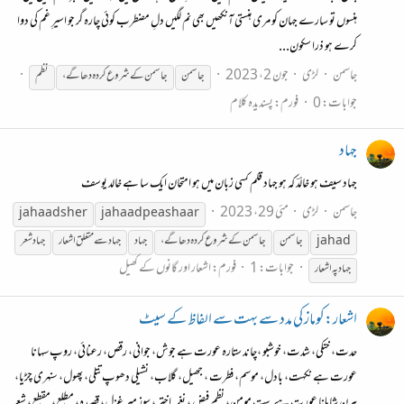
ہنسوں تو سارے جہان کو مری ہنستی آنکھیں بھی نم لگیں دلِ مضطرب کوئی چارہ گر جو اسیرِ غم کی دوا
کرے ہو ذرا سکون...
جاسمن
لڑی
جون 2، 2023
جاسمن
جاسمن
کے
شروع
کردہ
دھاگے،
نظم
جوابات: 0
فورم:
پسندیدہ کلام
جہاد
جہاد سیف ہو خالدؔ کہ ہو جہاد قلم کسی زبان میں ہو امتحان ایک سا ہے خالد یوسف
جاسمن
لڑی
مئی 29، 2023
jahaad sher
jahaad pe ashaar
jahad
جاسمن
جاسمن
کے
شروع
کردہ
دھاگے،
جہاد
جہاد سے متعلق اشعار
جہاد شعر
جوابات: 1
فورم:
اشعار اور گانوں کے کھیل
جہاد پہ اشعار
اشعار:کوماز کی مدد سے بہت سے الفاظ کے سیٹ
حدت، خنکی، شدت، خوشبو ،چاند ستارہ عورت ہے جوش، جوانی، رقص، رعنائی، روپ سہانا
عورت ہے نکہت، بادل، موسم، فطرت ، جھیل، گلاب، نشیلی دھوپ تتلی، پھول، سنہری چڑیا،
ہرن شاہانا عورت ہے بیتِ مومن، نظمِ فیض ، نغمہِ اختر ، سوزِ میر غزل، قصیدہ، مطلع، مقطع، شعر