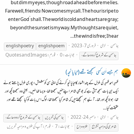
but dim my eyes, though road ahead before me lies.
Farewell, friends! Now comes my call. The hour is ripe to
enter God’s hall. The world is cold and hearts are gray;
beyond the sunset is my way. My thoughts are quiet,
the wind is free; I hear...
جاسمن
لڑی
فروری 7، 2023
english poetry
english poem
جوابات: 0
فورم:
Quotes and Images
جاسمن
کے
شروع
کردہ
دھاگے،
ہم جسے اَن کہی سمجھتے تھے(تیاپانچہ)
ظہیراحمدظہیر کی غزل کے چند اشعار کا تیاپانچہ کرنے کی اپنی سی کوشش: پوری غزل پڑھتے ہوئے
ایک ہی بات سمجھ آتی ہے کہ جو بھی شاعر اپنے تئیں سمجھتا تھا، ویسا تھا نہیں۔ یعنی وہ سمجھتا کچھ اور
تھا، ہوتا کچھ اور تھا۔ آئیے ہم سمجھتے ہیں کہ شاعر کیا سمجھتا تھا، لوگ اس بات کو کیا سمجھتے تھے اور
حقیقت کیا...
جاسمن
لڑی
دسمبر 24، 2022
جاسمن
کی تحریریں
جاسمن
کے
شروع
کردہ
دھاگے،
جوابات: 7
فورم:
آپ کی طنزیہ و مزاحیہ تحریریں
شاعری کی مزاحیہ تشریح
طنز و مزاح