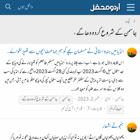
داخل ہوں
ٹیگ
جاسمن کے شروع کردہ دھاگے،
انڈیا میں ہندو استانی نے مسلمان بچے کو ہم جماعت بچوں سے تھپڑ لگوائے۔
اس کا چہرہ لال ہو رہا ہے، اب اسے پیٹھ پر مارو‘ انڈیا میں مسلم طالبعلم کو تھپڑ مارنے کی ویڈیو کے
بعد سکول سیل 6 اگست 2023 اپ ڈیٹ کی گئی 28 اگست 2023 واضح رہے کہ انڈیا کی سب
سے بڑی ریاست اترپردیش کے مظفر نگر ضلع میں ایک سکول ٹیچر کی ویڈیو منظر عام پر آئی، جس میں
وہ کلاس کے دوسرے طلبہ کو مبینہ طور...
جاسمن
لڑی
ستمبر 2، 2023
جاسمن
جاسمن
کے
شروع
کردہ
دھاگے،
جوابات: 7
فورم:
آج کی خبر
ہیٹ کرائم
ہنجو تے اشعار
چھوٹیاں چھوٹیاں گلّاں اتّے اَینویں نہ تو لَڑیا کر ایڈیاں سوہنیاں اَکھاں دے وِچ ہنجو نہ تو بھریا کر