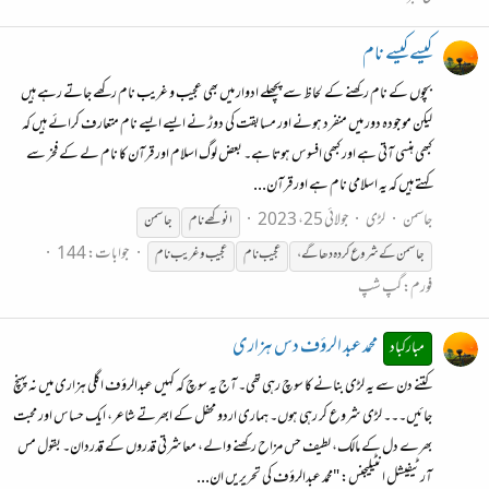
کیسے کیسے نام
بچوں کے نام رکھنے کے لحاظ سے پچھلے ادوار میں بھی عجیب و غریب نام رکھے جاتے رہے ہیں
لیکن موجودہ دور میں منفرد ہونے اور مسابقت کی دوڑ نے ایسے ایسے نام متعارف کرائے ہیں کہ
کبھی ہنسی آتی ہے اور کبھی افسوس ہوتا ہے۔ بعض لوگ اسلام اور قرآن کا نام لے کے فخر سے
کہتے ہیں کہ یہ اسلامی نام ہے اور قرآن...
جاسمن
لڑی
جولائی 25، 2023
انوکھے نام
جاسمن
جوابات: 144
جاسمن
کے
شروع
کردہ
دھاگے،
عجیب نام
عجیب و غریب نام
فورم:
گپ شپ
محمد عبد الرؤف دس ہزاری
مبارکباد
کتنے دن سے یہ لڑی بنانے کا سوچ رہی تھی۔ آج یہ سوچ کہ کہیں عبدالرؤف اگلی ہزاری میں نہ پہنچ
جائیں۔۔۔ لڑی شروع کر رہی ہوں۔ ہماری اردو محفل کے ابھرتے شاعر، ایک حساس اور محبت
بھرے دل کے مالک، لطیف حس مزاح رکھنے والے، معاشرتی قدروں کے قدردان۔ بقول مس
آرٹیفیشل انٹیلیجنس: "محمد عبدالرؤف کی تحریریں ان...