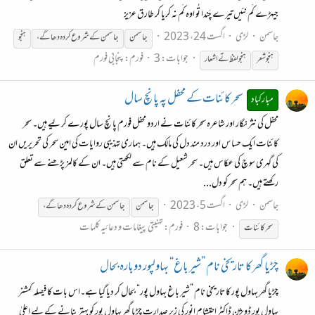
جیہڑے کَم نئیں تیرے چَندا تُو اوہ کَم نہ کریا کر طارق عزیز
جاسمن
لڑی
اگست 24، 2023
جاسمن
جاسمن
کے
شروع
کردہ
دھاگے،
ہنجو
جوابات: 3
فورم:
پنجابی فورم
ہنجو شعر
ہنجو لفظ تے اشعار
سحر کائنات کے محفل پہ پانچ سال
مبارکباد
محفل کی نثر نگار اور شاعرہ سحر کائنات نے اردو محفل فورم پانچ سال پورے کر لیے ہیں۔ سحر
کائنات ایک حساس اور درد مند دل کی مالک ہیں۔ ہماری تہذیبی روایات کی امین سحر کی تحریریں ان
کی گہری سوچ کی عکاس ہیں۔ سحر شعیل کے نام سے لکھتی ہیں۔ ان کے کالمز پڑھنے سے تعلق
رکھتے ہیں۔ ہم سحر کو دل...
جاسمن
لڑی
اگست 5، 2023
جاسمن
جاسمن
کے
شروع
کردہ
دھاگے،
جوابات: 8
فورم:
تہنیتی پیغامات و دعائیہ کلمات
سحر کائنات
چڑیا گھر کا تاریخی نام ”شیر باغ“ بہاولپور دوبارہ بحال
چڑیا گھر بہاول پور کا تاریخی نام ”شیر باغ بہاول پور“ بحال کر دیا گیا ہے۔اس بات کا فیصلہ کمشنر
بہاول پور ڈویژن ڈاکٹر احتشام انور کی زیر صدارت چڑیا گھر بہاول پور کو بہتر بنانے کے لیے اعلیٰ