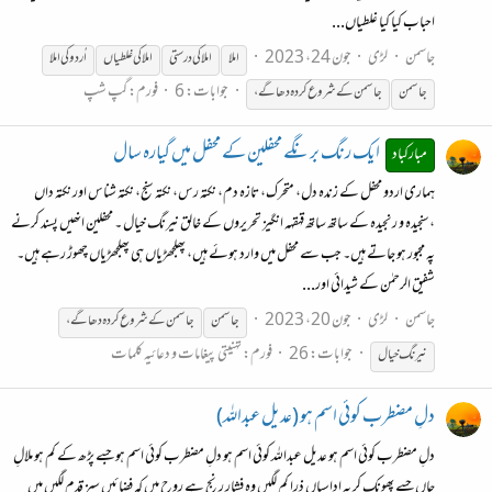
احباب کیا کیا غلطیاں...
جاسمن
لڑی
جون 24، 2023
املا
املا کی درستی
املا کی غلطیاں
اُردو کی املا
جوابات: 6
فورم:
گپ شپ
جاسمن
جاسمن
کے
شروع
کردہ
دھاگے،
ایک رنگ برنگے محفلین کے محفل میں گیارہ سال
مبارکباد
ہماری اردو محفل کے زندہ دل، متحرک، تازہ دم، نکتہ رس، نکتہ سنج، نکتہ شناس اور نکتہ داں
،سنجیدہ و رنجیدہ کے ساتھ ساتھ قہقہہ انگیز تحریروں کے خالق نیرنگ خیال ۔ محفلین انھیں پسند کرنے
پہ مجبور ہو جاتے ہیں۔ جب سے محفل میں وارد ہوئے ہیں، پھلجھڑیاں ہی پھلجھڑیاں چھوڑ رہے ہیں۔
شفیق الرحمٰن کے شیدائی اور...
جاسمن
لڑی
جون 20، 2023
جاسمن
جاسمن
کے
شروع
کردہ
دھاگے،
جوابات: 26
فورم:
تہنیتی پیغامات و دعائیہ کلمات
نیرنگ خیال
دلِ مضطرب کوئی اسم ہو (عدیل عبداللہ)
دلِ مضطرب کوئی اسم ہو عدیل عبداللہ کوئی اسم ہو دلِ مضطرب کوئی اسم ہو جسے پڑھ کے کم ہو ملالِ
جاں جسے پھونک کر یہ اداسیاں ذرا کم لگیں وہ فشارِ رنج ہے روح میں کہ فضائیں سبز قدم لگیں میں