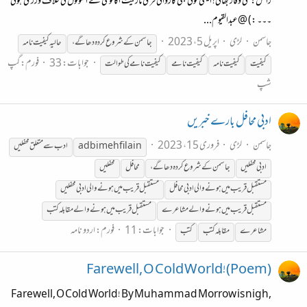
راحلؔ:علی وقار بھائی! ایسی کوئی بھی کاروائی فری مارکیٹ اکانومی کے اصولوں کی خلاف وزری ہوگی
۔۔۔ :) @عبدالقیوم...
جاسمن
لڑی
اپریل 5، 2023
جاسمن
کے
شروع
کردہ
دھاگے،
حالیہ کیفیت نامہ
جوابات: 33
فورم:
گپ
کیفیت
کیفیت نامہ
کیفیت نامے
کیفیت نامے کی طوالت
شپ
ادبی محافل بارے خبریں
جاسمن
لڑی
فروری 15، 2023
adbi mehfilain
ادب سے متعلق محفلیں
ادبی محفلیں
جاسمن
کے
شروع
کردہ
دھاگے،
محافل
محفلیں
مستقبل قریب میں ہونے والی ادبی محافل
مستقبل قریب میں ہونے والی ادبی محفلیں
مستقبل قریب میں ہونے والے مشاعرے
مستقبل قریب میں ہونے والے مقابلہ کتب
جوابات: 11
فورم:
اردو نامہ
مشاعرے
مقابلہ کتب
کتب
(Poem)!Farewell, O Cold World
Farewell, O Cold World! By Muhammad Morrow is nigh,