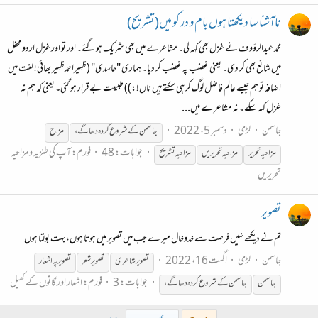
ناآشنا سا دیکھتا ہوں بام و در کو میں(تشریح)
محمد عبدالرؤوف نے غزل بھی کہہ لی۔ مشاعرے میں بھی شریک ہو گئے۔ اور تو اور غزل اردو محفل
میں شائع بھی کر دی۔ یعنی غضب پہ غضب کر دیا۔ ہماری "حاسدی" (ظہیراحمدظہیر بھائی! لغت میں
اضافہ تو ہم جیسے عالم فاضل لوگ کر ہی سکتے ہیں ناں!:)) طبیعت بے قرار ہو گئی۔ یعنی کہ ہم نہ
غزل کہہ سکے۔ نہ مشاعرے میں...
جاسمن
لڑی
دسمبر 5، 2022
جاسمن
کے
شروع
کردہ
دھاگے،
مزاح
جوابات: 48
فورم:
آپ کی طنزیہ و مزاحیہ
مزاحیہ تحریر
مزاحیہ تحریریں
مزاحیہ تشریح
تحریریں
تصویر
تم نے دیکھے نہیں فرصت سے خدوخال میرے جب میں تصویر میں ہوتا ہوں، بہت بولتا ہوں
جاسمن
لڑی
اگست 16، 2022
تصویر شاعری
تصویر شعر
تصویر پہ اشعار
جوابات: 3
فورم:
اشعار اور گانوں کے کھیل
جاسمن
جاسمن
کے
شروع
کردہ
دھاگے،