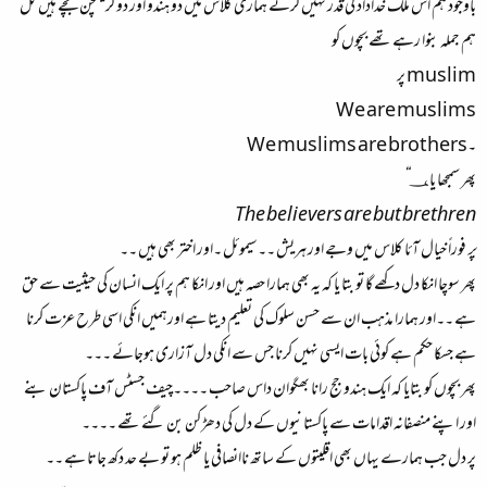
باوجود ہم اس ملک خداداد کی قدر نہیں کرتے ہماری کلاس میں دو ہندو اور دو کریسچن بچے ہیں کل
ہم جملہ بنوا رہے تھے بچوں کو
muslim پر
We are muslims
۔We muslims are brothers
پھر سمجھا یا؀
“
The believers are but brethren
پر
فوراً خیال آئا کلاس میں وجے اور ہریش ۔۔سیموئل ۔اور اختر بھی ہیں ۔۔
پھر سوچا انکا دل دکھے گا تو بتا یا کہ یہ بھی ہمارا حصہ ہیں اور انکا ہم پر ایک انسان کی حیثیت سے حق
ہے ۔۔اور ہمارا مذہب ان سے حسن سلوک کی تعلیم دیتا ہے اورہمیں انکی اسی طرح عزت کرنا
ہے جسکا حکم ہے کوئی بات ایسی نہیں کرنا جس سے انکی دل آزاری ہوجائے ۔۔۔
پھر بچوں کو بتایا کہ ایک ہندو جج رانا بھگوان داس صاحب ۔۔۔۔چیف جسٹس آف پاکستان بنے
اور اپنے منصفانہ اقدامات سے پاکستانیوں کے دل کی دھڑکن بن گئے تھے ۔۔۔۔
پر دل جب ہمارے یہاں بھی اقلیتوں کے ساتھ ناانصافی یا ظلم ہو تو بے حد دکھ جاتا ہے ۔۔