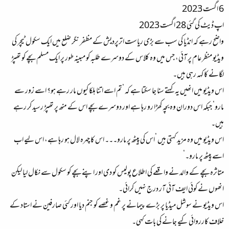
6 اگست 2023
ء
اپ ڈیٹ کی گئی 28 اگست 2023
واضح رہے کہ انڈیا کی سب سے بڑی ریاست اترپردیش کے مظفر نگر ضلع میں ایک سکول ٹیچر کی
ویڈیو منظر عام پر آئی، جس میں وہ کلاس کے دوسرے طلبہ کو مبینہ طور پر ایک مسلم بچے کو تھپڑ
لگانے کا کہہ رہی ہیں۔
اس ویڈیو میں انھیں یہ کہتے سنا جا سکتا ہے کہ ’تم اسے اتنا ہلکا کیوں مار رہے ہو؟ اسے زور سے
مارو‘ جبکہ اس دوران وہ بچہ کھڑا رو رہا ہے اور دوسرے بچے اس کے منھ پر تھپڑ رسید کر رہے
ہیں۔
اس ویڈیو میں وہ مزید کہتی ہیں ’اس کی پیٹھ پر مارو۔۔۔ اس کا چہرہ لال ہو رہا ہے، اس لیے اب
اسے پیٹھ پر مارو۔‘
متاثرہ بچے کے والد نے واقعے کی اطلاع پولیس کو دی اور اپنے بچے کو سکول سے نکال لیا لیکن
انھوں نے کوئی ایف آئی آر درج نہیں کرائی۔
اس ویڈیو نے سوشل میڈیا پر بڑے پیمانے پر غم و غصے کو جنم دیا اور کئی صارفین نے استاد کے
خلاف کارروائی کیے جانے کی بات کہی۔