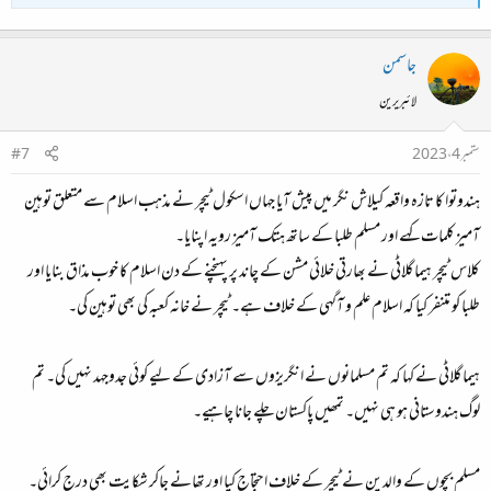
جاسمن
لائبریرین
ستمبر 4، 2023
#7
ہندوتوا کا تازہ واقعہ کیلاش نگر میں پیش آیا جہاں اسکول ٹیچر نے مذہب اسلام سے متعلق توہین
آمیز کلمات کہے اور مسلم طلبا کے ساتھ ہتک آمیز رویہ اپنایا۔
کلاس ٹیچر ہیما گلاٹی نے بھارتی خلائی مشن کے چاند پر پہنچنے کے دن اسلام کا خوب مذاق بنایا اور
طلبا کو متنفر کیا کہ اسلام علم و آگہی کے خلاف ہے۔ ٹیچر نے خانہ کعبہ کی بھی توہین کی۔
ہیما گلاٹی نے کہا کہ تم مسلمانوں نے انگریزوں سے آزادی کے لیے کوئی جدوجہد نہیں کی۔ تم
لوگ ہندوستانی ہو ہی نہیں۔ تمھیں پاکستان چلے جانا چاہیے۔
مسلم بچوں کے والدین نے ٹیچر کے خلاف احتجاج کیا اور تھانے جاکر شکایت بھی درج کرائی۔