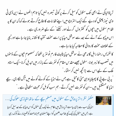
ترپتا تیاگی نے ابھی تک سکول کو سیل کرنے پر کوئی تبصرہ نہیں کیا تاہم انھوں نے این ڈی ٹی
وی نیوز چینل کو دیے گئے ایک انٹرویو میں اپنے اقدامات کا دفاع کرتے ہوئے کہا کہ ان کا یہ
اقدام سکول میں بچوں کو ’کنٹرول‘ کرنے اور ’نمٹنے‘ کے لیے ضروری ہے۔
اس ویڈیو کے آنے کے بعد سے سوشل میڈیا پر اسے سخت تنقید کا نشانہ بنایا جا رہا ہے اور ٹیچر
کے خلاف سخت کاروائی کا مطالبہ کیا جا رہا ہے۔
کانگریس رہنما راہل گاندھی نے سوشل میڈیا پلیٹ فارم ٹوئٹر پر لکھا کہ ’معصوم بچوں کے ذہنوں
میں تعصب کا زہر بونا، سکول جیسے مقدس مقام کو نفرت کے بازار میں تبدیل کرنا - ایک استاد
ملک کے لیے اس سے بڑا کچھ نہیں کر سکتا۔‘
’یہ بی جے پی کا پھیلایا وہی مٹی کا تیل ہے جس نے انڈیا کے کونے کونے میں آگ لگا دی۔ بچے
انڈیا کا مستقبل ہیں – ان کو نفرت نہیں کرتے، ہم سب کو مل کر محبت سکھانی ہے۔‘
مظفر نگر: اتر پردیش کے سکول میں مسلم بچے کے ساتھ امتیازی سلوک کی ویڈیو کے بعد سکول کو سیل کر دیا گیا - BBC News اردو
انڈیا کی سب سے بڑی ریاست اتر پردیش میں حکام نے ایک نجی سکول کو اس ویڈیو کے بعد سیل کر دیا
ہے، جس میں سکول کی ایک ٹیچر طالب علموں کو اپنے مسلمان ہم جماعت کو تھپڑ مارنے کو کہہ رہی