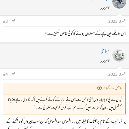
لائبریرین
ستمبر 3، 2023
#3
اس واقعے مین بچے کے مسلمان ہونے کا کوئی خاص تعلق ہے ؟
سیما علی
لائبریرین
ستمبر 3، 2023
#4
جاسمن نے کہا:
’یہ بی جے پی کا پھیلایا وہی مٹی کا تیل ہے جس نے انڈیا کے کونے کونے میں آگ لگا دی۔ بچے انڈیا کا
مستقبل ہیں – ان کو نفرت نہیں کرتے، ہم سب کو مل کر محبت سکھانی ہے۔‘
یہ انسانیت کے نام پر کلنک کا ٹیکہ ہیں ۔۔افسوس صد افسوس کہ ان سب چیزوں کو دیکھنے کے