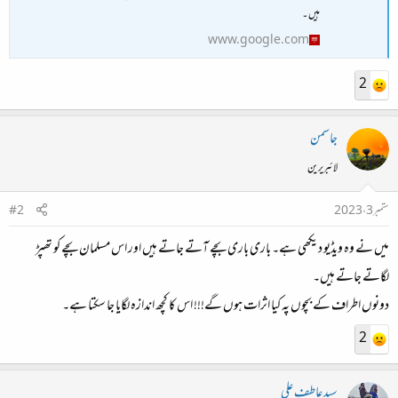
ہیں۔
www.google.com
2
جاسمن
لائبریرین
ستمبر 3، 2023
#2
میں نے وہ ویڈیو دیکھی ہے۔ باری باری بچے آتے جاتے ہیں اور اس مسلمان بچے کو تھپڑ
لگاتے جاتے ہیں۔
دونوں اطراف کے بچوں پہ کیا اثرات ہوں گے!!! اس کا کچھ اندازہ لگایا جا سکتا ہے۔
2
سید عاطف علی