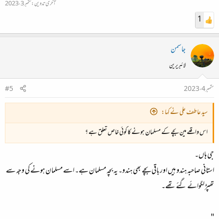
آخری تدوین:
ستمبر 3، 2023
1
جاسمن
لائبریرین
ستمبر 4، 2023
#5
سید عاطف علی نے کہا:
اس واقعے مین بچے کے مسلمان ہونے کا کوئی خاص تعلق ہے ؟
جی ہاں۔
استانی صاحبہ ہندو ہیں اور باقی بچے بھی ہندو۔ یہ بچہ مسلمان ہے۔ اسے مسلمان ہونے کی وجہ سے
تھپڑ لگوائے گئے تھے۔
"