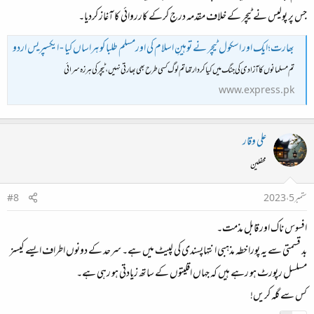
جس پر پولیس نے ٹیچر کے خلاف مقدمہ درج کرکے کارروائی کا آغاز کردیا۔
بھارت؛ایک اور اسکول ٹیچر نے توہینِ اسلام کی اورمسلم طلبا کو ہراساں کیا - ایکسپریس اردو
تم مسلمانوں کا آزادی کی جنگ میں کیا کردار تھا تم لوگ کسی طرح بھی بھارتی نہیں، ٹیچر کی ہرزہ سرائی
www.express.pk
علی وقار
محفلین
ستمبر 5، 2023
#8
افسوس ناک اور قابل مذمت۔
بد قسمتی سے یہ پورا خطہ مذہبی انتہاپسندی کی لپیٹ میں ہے۔ سرحد کے دونوں اطراف ایسے کیسز
مسلسل رپورٹ ہو رہے ہیں کہ جہاں اقلیتوں کے ساتھ زیادتی ہو رہی ہے۔
کس سے گلہ کریں!