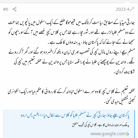
ستمبر 4، 2023
#6
بھارتی میڈیا کے مطابق ریاست کرناٹک میں شیوموگا ضلع کے ایک اسکول میں پانچویں جماعت
کے دو مسلم طلبا لڑ رہے تھے اور شور مچا رہے تھا جس پر کلاس ٹیچر غصے میں آگئے اور بچوں کو
سمجھانے کے بجائے کہا کہ پاکستان جاؤ، یہ ہندوؤں کا ملک ہے۔
مسلم بچے اپنے رول ماڈل ٹیچر کی تعصب بھری زبان دیکھ کر افسردہ ہوگئے اور گھر آکر رونے
لگے۔ والدین کے پوچھنے پر طلبا نے پورا قصہ سنایا جس پر والدین نے محکمہ تعلیم میں ٹیچر کی
شکایت کردی۔
محکمہ تعلیم نےکلاس ٹیچر کا دوسرے اسکول تبادلہ کرکے کارروائی کا حکم دیا اور ایک انکوائری
کمیٹی تشکیل دیدی گئی۔
پاکستان چلے جاؤ؛ بھارتی ٹیچر نے مسلم طلبا کو کلاس سے نکال دیا - ایکسپریس اردو
یہ ملک صرف ہندوؤں کا ہے، کلاس ٹیچر کی عجیب منطق
www.google.com