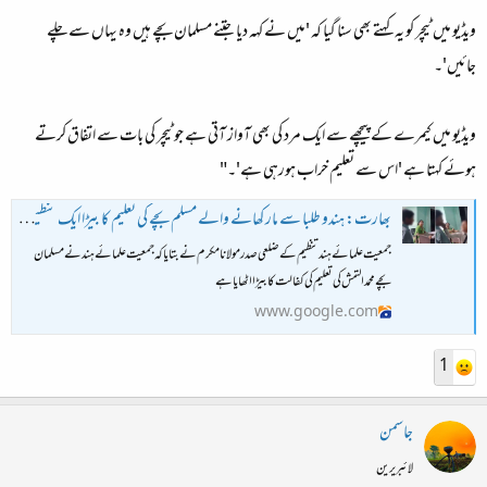
ویڈیو میں ٹیچر کو یہ کہتے بھی سنا گیا کہ 'میں نے کہہ دیا جتنے مسلمان بچے ہیں وہ یہاں سے چلے
جائیں'۔
ویڈیو میں کیمرے کے پیچھے سے ایک مرد کی بھی آواز آتی ہے جو ٹیچر کی بات سے اتفاق کرتے
ہوئے کہتا ہے 'اس سے تعلیم خراب ہورہی ہے'۔"
بھارت: ہندو طلبا سے مار کھانے والے مسلم بچے کی تعلیم کا بیڑا ایک تنظیم نے اٹھا لیا
جمعیت علمائے ہند تنظیم کے ضلعی صدر مولانا مکرم نے بتایا کہ جمعیت علمائے ہند نے مسلمان
بچے محمد التمش کی تعلیم کی کفالت کا بیڑا اٹھایا ہے
www.google.com
1
جاسمن
لائبریرین