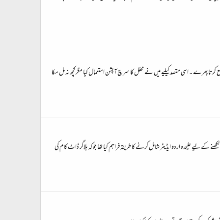
 کرتا پھرے ۔ اسی مقصد کیلیے میں نے محفل کا سرچ آپشن استعمال کیا مگر کچھ نہ مل سکا
نے کے لیے علیحدہ اردو ایڈیٹر شامل کرنے کا طریقہ فراہم کیا تھا جو کہ بلاگر ڈاٹ کام کی