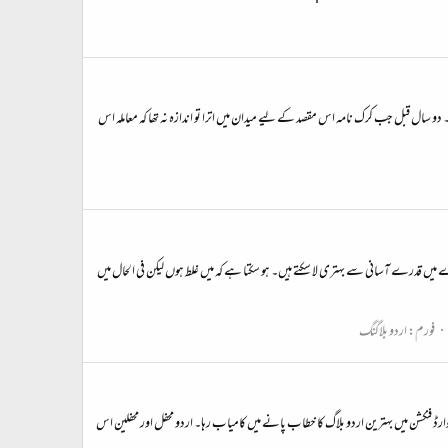
 دو سال قبل جب کرک نامہ اس مقصد کے لیے میدان میں اترا تو اندازہ نہ تھا کہ معاملہ اس
شرے میں قدرے آسانی سے بہتری لا سکتے ہیں۔ ہو سکتا ہے کہ میں غلط ہوں لیکن فی الحال میں
فورم:
اردو بلاگنگ
وارڈ فنکشن میں بہترین اردو بلاگ کا خطاب پانے میں کامیاب رہا۔ اردو محفل اور محفلین اس