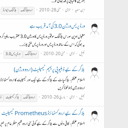
بہترین کامیابی پر فہد بھائی کو...
ابن سعید
لڑی
مئی 28، 2010
اردو
بلاگنگ
بلاگنگ
ایوارڈ
ورڈ پریس ورژن 3.0 کی آمد قریب ہے
یہ ہوگی کہ اس کے ساتھ ورڈ پریس اور ورڈ پریس ملٹی یوزر...
نبیل
لڑی
مئی 20، 2010
اردو
بلاگنگ
ورڈ پریس 3.0
بلاگر کے لیے ڈبلیو پی پریمیم ٹیمپلیٹ (اردو ورژن)
السلام علیکم، بلاگسپاٹ کے بلاگز کے لیے ایک اور ٹیمپلیٹ کا اردو کسٹمائزڈ
اردو ورژن ڈاؤنلوڈ کریں
نبیل
لڑی
مارچ 26، 2010
اردو
بلاگنگ
بلاگر ٹیمپلیٹ
ڈب
بلاگر کے لیے اردو کسٹمائزڈ Prometheus ٹیمپلیٹ
السلام علیکم، کافی دنوں سے بلاگر کے لیے کوئی نئی اردو تھیم منظر عام پر ن