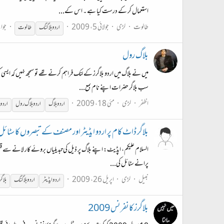
استعمال کر کے درست کیا ہے ۔ اس کے...
طالوت
لڑی
جولائی 5، 2009
جواب
اردو
بلاگنگ
طالوت
بلاگ رول
میں نے بلاگ میں اردو بلاگرز کے لنک فراہم کرنے تھے تو سمجھ نہیں کہ ایسی 
سب بلاگر حضرات اپنے نام بمع...
اظفر
لڑی
مئی 18، 2009
اردو
بلاگ
اردو
بلاگ رول
اردو
بلاگر ڈاٹ کام پر اردو ایڈیٹر اور مصنف کے تبصروں کا سٹائل
السلام علیکم، اپڈیٹ: اپنے بلاگ پر ذیل کی تبدیلیاں بروئے کار لانے سے قبل بلا
پرانے سٹائل کی...
نبیل
لڑی
اپریل 26، 2009
اردو
ایڈیٹر
اردو
بلاگنگ
بلاگ
بلاگرز کانفرنس 2009