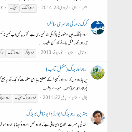
جعفر
لڑی
فروری 23، 2014
جوا
اردو
بلاگنگ
ای بک
کرک نامہ کی دوسری سالگرہ
اردو بلاگنگ میں موضوعاتی بلاگز کی اشد کمی رہی ہے، گو کہ یہ کمی اب کسی نہ
قدر دور تک نکل جائے گا۔ کئی نشیب...
ابوشامل
لڑی
جنوری 2، 2013
اردو
بلاگز
اردو
بلاگنگ
بلاگ
اردو اور بلاگ (مکمل کتاب)
میں چاہتا ہوں کہ اردو اور کمپیوٹر کے متعلق بنیادی معلومات کو ایک جگہ پر 
کچھ ایسا ہی سوچتا ہوں۔ میرے پہلے...
بلال
لڑی
اپریل 22، 2011
اردو
اور بلاگ ای بک
اردو
اور بل
بہترین اردو بلاگ ایوارڈ: ابو شامل کا بلاگ
انتہائی پر مسرت اطلاع دی جاتی ہے کہ اردو محفل، اردو وکیپیڈیا، اردو صحافت