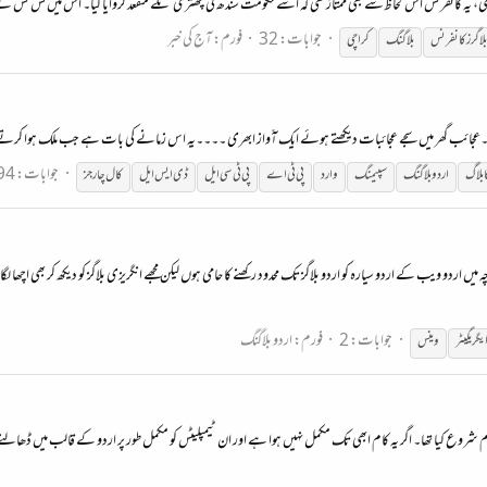
جوابات: 32
فورم:
آج کی خبر
بلاگرز کانفرنس
بلاگنگ
کراچی
عجائب گھر میں‌سجے عجائبات دیکھتے ہوئے ایک آّواز ابھری ۔۔۔۔یہ اس زمانے کی بات ہے جب ملک ہوا کرتے ت
جوابات: 694
 بلاگ
اردو
بلاگنگ
سپیمنگ
وارد
پی ٹی اے
پی ٹی سی ایل
ڈی ایس ایل
کال چارجز
ہ میں اردو ویب کے اردو سیارہ کو اردو بلاگز تک محدود رکھنے کا حامی ہوں لیکن مجھے انگریزی بلاگز کو دیکھ کر بھی 
جوابات: 2
فورم:
اردو بلاگنگ
ایگریگیٹر
وینس
کام شروع کیا تھا۔ اگر یہ کام ابھی تک مکمل نہیں ہوا ہے اور ان ٹیمپلیٹس کو مکمل طور پر اردو کے قالب میں ڈھالنے