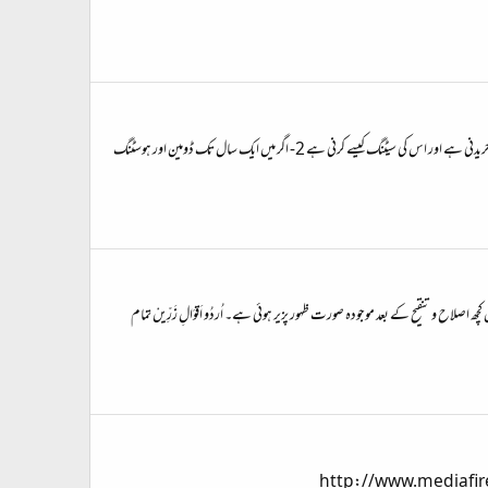
السلام علیکم دوستو بھائیو میں نے آپ سب کی هیلپ سے ایک چھوٹا سا بلاگ بنا لیا هے الحمدالله بهت اچھا چل رها هے بس کچھ هیلپ چاهیئے 1- بلاگ کیلئے ڈومین اور هوسٹنگ خریدنی هے وه کیسے خریدنی هے اور اس کی سیٹنگ کیسے کرنی هے 2- اگر میں ایک سال تک ڈومین اور هوسٹنگ
چھ اصلاح و تنقیح کے بعد موجودہ صورت ظہور پزیر ہوئی ہے۔ اُردُو اَقوَالِ زَرِّیںْ تمام