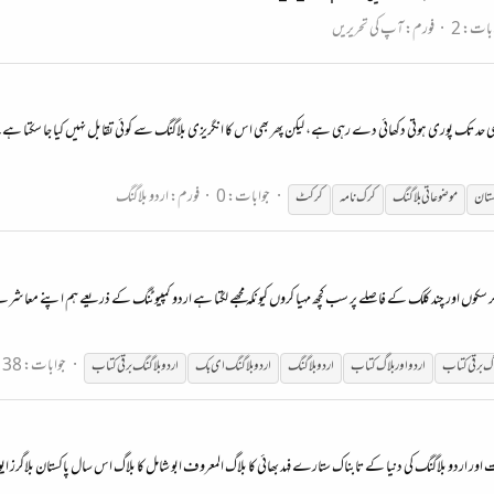
بات: 2
فورم:
آپ کی تحریریں
 کسی حد تک پوری ہوتی دکھائی دے رہی ہے، لیکن پھر بھی اس کا انگریزی بلاگنگ سے کوئی تقابل نہیں کیا جا سکتا ہے۔
جوابات: 0
فورم:
اردو بلاگنگ
ستان
موضوعاتی
بلاگنگ
کرک نامہ
کرکٹ
جمع کر سکوں اور چند کلک کے فاصلے پر سب کچھ مہیا کروں کیونکہ مجھے لگتا ہے اردو کمپیوٹنگ کے ذریعے ہم اپنے معا
جوابات: 38
اگ برقی کتاب
اردو
اور بلاگ کتاب
اردو
بلاگنگ
اردو
بلاگنگ
ای بک
اردو
بلاگنگ
برقی کتاب
 اور اردو بلاگنگ کی دنیا کے تابناک ستارے فہد بھائی کا بلاگ المعروف ابو شامل کا بلاگ اس سال پاکستان بلاگرز ای