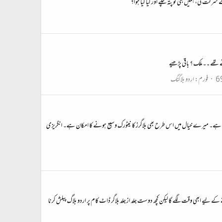
ھے ۔۔ ملک ؟ باقی پڑھیے
فورم:
اردو بلاگنگ
اچھا لگا ہے۔ میرے خیال میں اس طرح بھی بلاگرز کا نیٹورک وسیع ہونے کا امکان ہے۔ انگریزی
 کے لیے ابھی وقت لگے گا لیکن کچھ دوست جلد از جلد بلاگر ڈاٹ کام پر اردو بلاگ پبلش کرنا