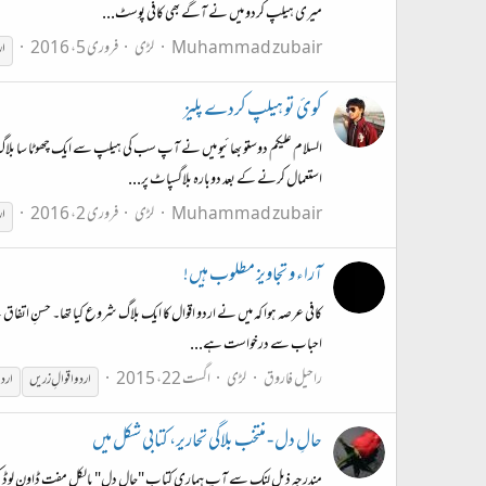
میری هیلپ کردو میں نے آگے بھی کافی پوسٹ...
Muhammad zubair
لڑی
فروری 5، 2016
ار
کوئ تو هیلپ کردے پلیز
استعمال کرنے کے بعد دوباره بلاگسپاٹ پر...
Muhammad zubair
لڑی
فروری 2، 2016
ار
آراء و تجاویز مطلوب ہیں!
کافی عرصہ ہوا کہ میں نے اردو اقوال کا ایک بلاگ شروع کیا تھا۔ حسنِ اتفاق سے تق
احباب سے درخواست ہے...
راحیل فاروق
لڑی
اگست 22، 2015
اردو
اقوالِ زریں
ارد
حالِ دل - منتخب بلاگی تحاریر، کتابی شکل میں
مندرجہ ذیل لنک سے آپ ہماری کتاب "حالِ دل" بالکل مفت ڈاون لوڈ کرکے عنداللہ ماجور ہوسکتے ہیں۔ 5/Hal_e_Dil.pdf