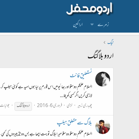
زمرے
اراکین
ٹیگ
اردو بلاگنگ
نستعلیق فانٹ
لازمی کریں اگر کسی کو پتا...
چوهدری زبیر
لڑی
فروری 6، 2016
جوابات: 
اردو
بلاگنگ
بلاگ سے متعلق هیلپ