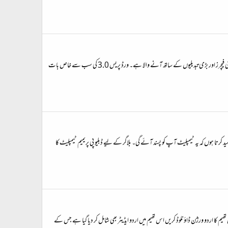
مقبول اوپن سورس بلاگنگ سوفٹویر ورڈپریس کا ورژن 3.0 عنقریب ریلیز کر دیا جائے گا۔ اس تحریر کے لکھے جانے کے وقت ورڈپریس 3.0 کا بیٹا ورژن دستیاب ہے۔ ورڈ پریس 3.0 کئی نئی فیچرز اور بڑی تبدیلیوں کے ساتھ آنے والا ہے۔ ورڈ پریس 3.0 کی سب سے خاص بات
رتا ہوں کہ یہ ٹیمپلیٹ آپ کو پسند آئے گی۔ بلاگر کے لیے ڈبلیو پی پریمیم ٹیمپلیٹ کا
ھیم کا اردو ورژن ڈاؤنلوڈ کریں اس تھیم میں اردو ایڈیٹر بھی شامل کر دیا گیا ہے جس کے