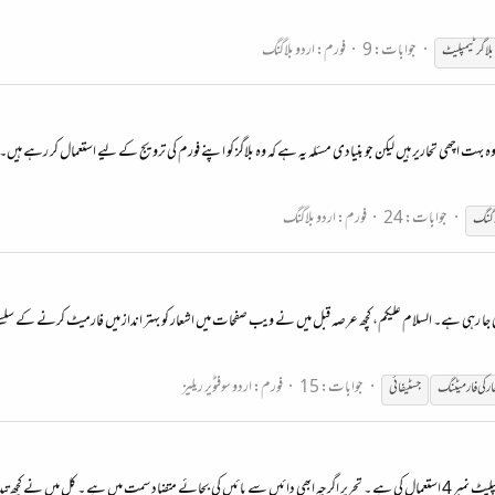
جوابات: 9
فورم:
اردو بلاگنگ
بلاگر ٹیمپلیٹ
ہ وہ بہت اچھی تحاریر ہیں لیکن جو بنیادی مسئلہ یہ ہے کہ وہ بلاگز کو اپنے فورم کی ترویج کے لیے استعمال کر رہے 
جوابات: 24
فورم:
اردو بلاگنگ
اگنگ
 جا رہی ہے۔ السلام علیکم، کچھ عرصہ قبل میں نے ویب صفحات میں اشعار کو بہتر انداز میں فارمیٹ کرنے کے سلسلے می
جوابات: 15
فورم:
اردو سوفٹویر ریلیز
ار کی فارمیٹنگ
جسٹیفائی
طالوت نامی بلاگ سے میں نے بلاگنگ کا آغاز کیا ہے ۔ نبیل کی تیار کردہ ٹیمپلیٹ نمبر 4 استعمال کی ہے ۔ تحریر اگرچہ ابھی دائیں سے بائیں کی بجائے 