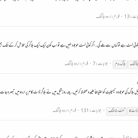
ات: 13
فورم:
اردو بلاگنگ
کوئی لسٹ ہے تو کہاں سے ملے گی ۔ اگر کوئی لسٹ‌ موجود نہیں‌ہے تو اب کون ایک ایک بلاگر کی تلاش کر کے لنک جمع
جوابات: 7
فورم:
اردو بلاگنگ
بلاگنگ
بلاگ روم
گ کی موجودہ ٹیمپلیٹ کو احتیاطاً علیحدہ محفوظ کر لیں۔ چند روز قبل میں نے بلاگر ڈاٹ کام پر اردو میں تبصرہ جات لکھ
جوابات: 131
فورم:
اردو بلاگنگ
ر ڈاٹ کا
کمنٹ سٹائلنگ