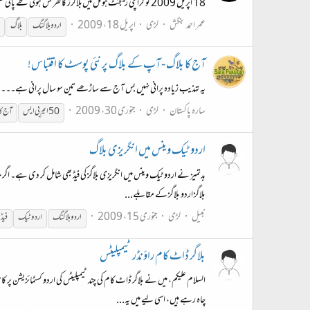
18 اپریل 2009 کو کراچی ریجنٹ‌ہوٹل میں‌بلاگرز کانفرنس ہونی طے پائی تھی، یہ کانفرنس اس لحاظ‌سے بھی ممتاز تھی کہ اسے حکومت سندھ کی چھتری تلے منقعد کروایا گیا۔ اس میں‌کس کس نے شرکت کی، ہمیں‌بھی تو پتہ چلے اور کیا کیا ہوا؟
عمر احمد بنگش
لڑی
اپریل 18، 2009
اردو
بلاگنگ
بلاگ
آج کا بلاگ - آپ کے بلاگ پر نئی پوسٹ کا اقتباس!
یہ تہذیب زیادہ پرانی نہیں بس آج سے ساڑھے تین سو سال پرانی ہے۔۔۔۔
سارہ پاکستان
لڑی
جنوری 30، 2009
50 ایم بی ایس
آج کا
اردو ٹیک وینس میں انگریزی بلاگ
بدتمیز نے اردو ٹیک وینس میں انگریزی بلاگز کی فیڈ بھی شامل کر دی ہے۔ اگرچ
بلاگز اردو بلاگز کے مقابلے...
نبیل
لڑی
جنوری 15، 2009
اردو
بلاگنگ
اردو
ٹیک
فیڈ 
بلاگر ڈاٹ کام راؤنڈر ٹیمپلیٹس
السلام علیکم، میں نے بلاگر ڈاٹ کام کی چند ٹیمپلیٹس کی اردو کسٹمائزیشن پر 
چاہ رہے ہیں، اسی لیے میں یہ...