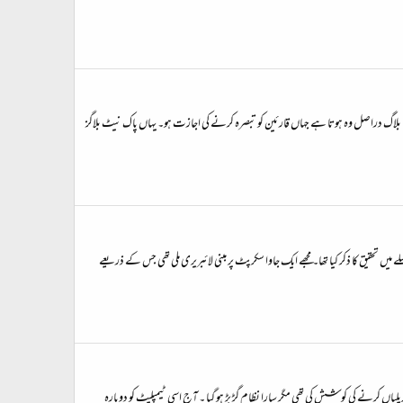
ہيں۔ بلاگ دراصل وہ ہوتا ہے جہاں قارئین کو تبصرہ کرنے کی اجازت ہو۔ یہاں پاک نیٹ بلاگز
ں تحقیق کا ذکر کیا تھا۔ مجھے ایک جاوا سکرپٹ پر مبنی لائبریری ملی تھی جس کے ذریعے
متضاد سمت میں ہے ۔ کل میں نے کچھ تبدیلیاں کرنے کی کوشش کی تھی مگر سارا نظام گڑ بڑ ہو گیا ۔ آج اسی ٹیمپلیٹ کو دوبارہ