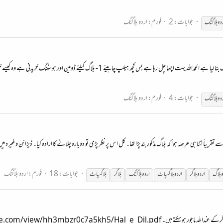
جوابات: 2
فورم:
اردو بلاگنگ
دو
بلاگنگ
جوابات: 4
فورم:
اردو بلاگنگ
دو
بلاگنگ
ریباً اتنا ہی عرصہ ہوا کہ بلاگ مذکور بند پڑا تھا۔ کل اس پر نظر پڑی تو دوبارہ چلانے کا ارادہ کیا۔ ڈیزائن وغیرہ میں ک
جوابات: 18
فورم:
اردو بلاگنگ
و
بلاگ
اردو
بلاگر
اردو
بلاگسپاٹ
اردو
بلاگنگ
بلاگر
بلاگسپاٹ
http://www.mediafire.com/view/hh3mbzr0c7a5kh