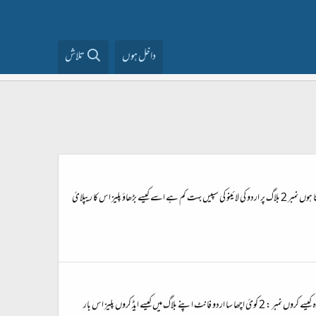
داخل ہوں
تلاش
السلام علیکم دوستو اور بھائیو میں اس فورم پر نیا هوں امید هے کوئ هیلپ کرے گا میں نے ایک بلاگ بنایا بلاگر پر صرف تھوڑی سی هیلپ چاهئیے نمبر 1 میں اپنے بلاگ پر اردو فانٹ ایڈ کرنا چاهتا هوں نمبر 2 بلاگ پر اردو کی لائینو کی سپیس بهت کم هے اسے کیسے بڑھاؤ پلیز اس کا ریپلائ
السلام علیکم دوستو دوستو میرا بلاگ تو بهت اچھا هے بس دو 2 چیزوں کی کمی هے اگر آپ میری هیلپ کردو تو آپ کی بهت مهرباهوگی نمبر : 1 بلاگ میں لائینوں کی سپیس بہت کم هے اس کو زیاده کیسے کروں نمبر : 2 کوئ اچھا سا اردو فانٹ اپنے بلاگ میں کیسے ایڈ کروں پلیز اس بار