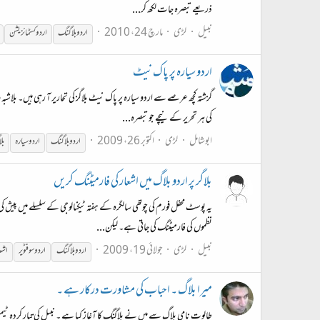
ذریعے تبصرہ جات لکھ کر...
نبیل
لڑی
مارچ 24، 2010
اردو
بلاگنگ
اردو
کسٹمائزیشن
اردو سیارہ پر پاک نیٹ
گزشتہ کچھ عرصے سے اردو سیارہ پر پاک نیٹ بلاگز کی تحاریر آ رہی ہيں۔ بلاشب
کی ہر تحریر کے نیچے جو تبصرہ...
ابوشامل
لڑی
اکتوبر 26، 2009
اردو
بلاگنگ
اردو
سیارہ
بل
بلاگر پر اردو بلاگ میں اشعار کی فارمیٹنگ کریں
یہ پوسٹ محفل فورم کی چوتھی سالگرہ کے ہفتہ ٹیکنالوجی کے سلسلے میں پیش کی
نظموں کی فارمیٹنگ کی جاتی ہے۔ لیکن...
نبیل
لڑی
جولائی 19، 2009
اردو
بلاگنگ
اردو
سوفٹویر
اشع
میرا بلاگ ۔ احباب کی مشاورت درکار ہے ۔