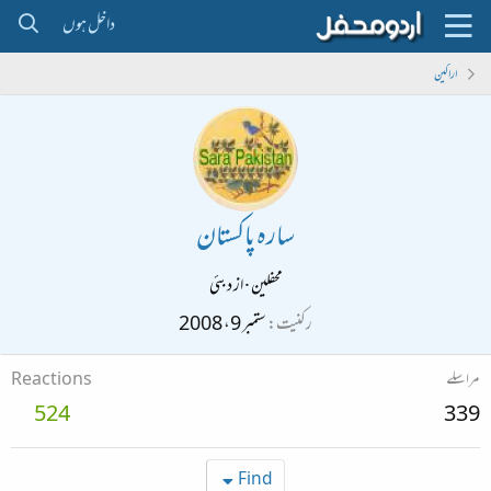
داخل ہوں
اراکین
سارہ پاکستان
محفلین
·
از
دبئی
رکنیت
ستمبر 9، 2008
مراسلے
Reactions
524
339
Find