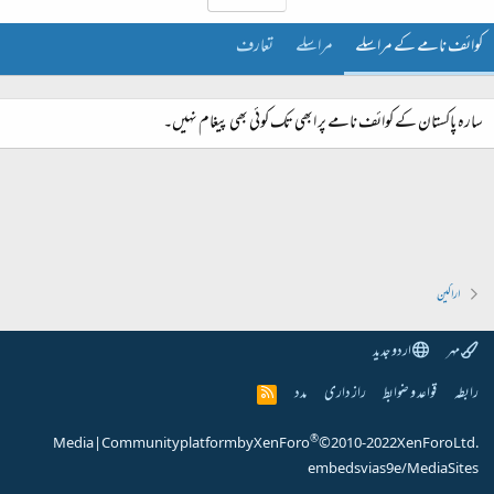
کوائف نامے کے مراسلے
مراسلے
تعارف
سارہ پاکستان کے کوائف نامے پر ابھی تک کوئی بھی پیغام نہیں۔
اراکین
مہر
اردو جدید
رابطہ
قواعد و ضوابط
راز داری
مدد
R
S
S
®
Media
|
Community platform by XenForo
© 2010-2022 XenForo Ltd.
embeds via s9e/MediaSites