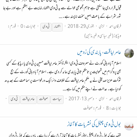
قبول قرار دی جا سکتی ہے تاہم مجموعی حوالے سے یہ ٹی وی اشتہار نہایت بے ہنگم ہے اور بے جا
شور شرابے کے باعث ہمیں سخت ناپسند ہے۔...
فرقان احمد
لڑی
جنوری 29، 2018
جوابات: 0
فورم:
اشتہار
ٹی
وی
ویڈیوز (غیر سیاسی و غیر مذہبی)
عامر لیاقت، پابندی کی زد میں
اسلام آباد ہائی کورٹ نے معروف ٹی وی اینکر ڈاکٹر عامر لیاقت حسین پر ٹی وی یا ریڈیو کے کسی
بھی پروگرام میں شمولیت پر تاحکم ثانی پابندی عائد کر دی ہے۔ اسلام آباد ہائی کورٹ کے جج
شوکت عزیز صدیقی نے یہ حکم عامر لیاقت کے خلاف دائر ایک درخواست پر سماعت کے بعد بدھ
کو دیا ہے۔ عدالت نے اپنے حکم میں کہا ہے...
فرقان احمد
لڑی
دسمبر 13، 2017
سیاست
صحافت
عامر لیاقت
ٹی
وی
جوابات: 8
فورم:
صحافت
بول ٹی وی چینل کی نشریات کا آغاز
شنید ہے کہ بول ٹی وی چینل اپنی نشریات کا آغاز آج سے کر رہا ہے۔ یاد رہے کہ بول ٹی وی