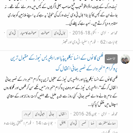
نیٹ ورک کے چیف ایگزیکٹو شعیب شیخ صاحب جعلی ڈگریوں کے کیس میں دھر لئے گئے تھے۔ نہ
جانے ان کے کیس کا کیا بنا؟ بول ٹی وی نیٹ ورک کی 'خوبی' یہ ہےکہ یہ اپنے ملازمین کو بھاری
مشاہرہ دیا کرتے ہیں۔ اُمید ہےکہ پہلے کی...
محمداحمد
لڑی
اکتوبر 18، 2016
بول
ٹی
وی
صحافت
صحافت کا معیار
ٹی
وی
جوابات: 62
فورم:
سنیما، ٹی وی اور تھیٹر
فلمی گانوں کے انسائیکلو پیڈیا اور ایکپریس نیوز کے مقبول ترین
تاسف
پروگرام " خبردار کے نصیر بھائی انتقال ک
فلمی گانوں کے انسائیکلو پیڈیا اور ایکسپریس نیوز کے مقبول ترین پروگرام " خبردار کے نصیر بھائی
انتقال کرگئے"، ایکسپریس نیوز کے معروف پروگرام"خبردار" میں نغمے سن کر فلموں اور گلوکاروں
کے نام بتانے والے نصیر بھائی، کئی روز سے شدید علیل تھے جنہیں گزستہ روز لاہور کے مقامی
اسپتال میں منتقل کیا گیا...
محمد فہد
لڑی
جون 26، 2016
انتقال
بھائی
جیو
ٹی
وی
خبردار
جوابات: 14
فورم:
تہنیتی پیغامات و
دعائے مغفرت
دُعا
نصیر
ٹی
وی
چینل
دعائیہ کلمات