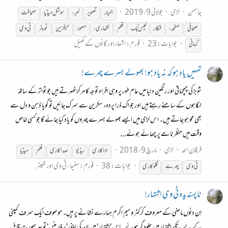
جاسمن
لڑی
جولائی 9، 2019
اخبار
تصویر
خبر،
سوشل میڈیا
صحافت
صحافی
صفحہ،
فنکار
فیس بُک
قلم
لکھاری،
مصور
میگزین
ٹویٹر
ٹی
وی
جوابات: 23
فورم:
اشعار اور گانوں کے کھیل
کہانی
تمہیں یاد ہو کہ نہ یاد ہو! بھولے بسرے چہرے!
شوبز کی چمچماتی اور رنگین دنیا میں عام طور پر وہی افراد توجہ کا مرکز ٹھہرتے ہیں جو تواتر کے ساتھ
نگاہوں کے سامنے رہتے ہیں اور جو اک ذرا پردہء سکرین سے سرک جائیں تو گویا ذہن و دل سے
بھی محو ہو جاتے ہیں۔ اس لڑی میں ایسے بھولے بسرے چہروں کو یاد کیا جائے گا جو کسی خاص
وقت میں منظرنامے پر چھائے ہوئے...
فرقان احمد
لڑی
مارچ 9، 2018
اداکاری
ریڈیو
صداکاری
فلم
میڈیا
جوابات: 38
فورم:
سنیما، ٹی وی اور تھیٹر
ٹی
وی
چہرے
گلوکاری
ناپسندیدہ ٹی وی اشتہار!
اِن دنوں ماضی کے معروف کرکٹر وسیم اکرم ہمارے نشانے پر ہیں۔ موصوف ایک سرف کمپنی
کے بے تکے اشتہار میں جلوہ گر ہوئے۔ اس 'اشتہار' میں ان کی اپنی 'پرفارمنس' تو بہر صورت قابل