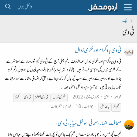
داخل ہوں
ٹیگ
ٹی وی
ٹی وی پروگرام اور فکری زوال
ٹی وی پروگرام اور فکری زوال عبدالرؤف ارقم بھٹی آج کے ٹی وی گیم شوز ہمارے معاشرے
کے فکری زوال کی عکاسی کرتے ہیں۔ (فوٹو: انٹرنیٹ) گزرتا وقت تبدیلیوں کی داستان رقم کرتا
جاتا ہے اور دھیرے دھیرے سب کچھ بدل کر رکھ دیتا ہے، حتیٰ کہ انسانی رجحانات اور ترجیحات
تک بدل جاتی ہیں۔ جو آج ہے وہ کل ماضی بن...
محمداحمد
لڑی
جنوری 24، 2022
فکری زوال
ٹی
وی
چینلز
ٹی
وی
کوئز
جوابات: 18
فورم:
متفرقات
گیم شو
یادِ ماضی
صحافت،اخبار،صحافی،سوشل میڈیا،ٹی وی،
تعجب کچھ نہیں داناؔ جو بازار سیاست میں قلم بک جائیں تو سچ بات لکھنا چھوڑ دیتے ہیں عباس دانا