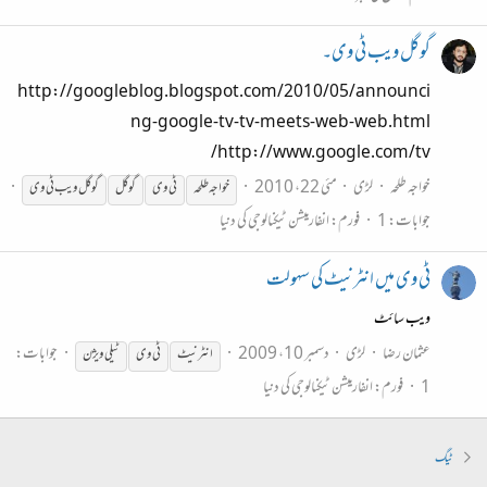
گوگل ویب ٹی وی۔
http://googleblog.blogspot.com/2010/05/announci
ng-google-tv-tv-meets-web-web.html
http://www.google.com/tv/
خواجہ طلحہ
لڑی
مئی 22، 2010
خواجہ طلحہ
ٹی
وی
گوگل
گوگل
وی
ب
ٹی
وی
جوابات: 1
فورم:
انفارمیشن ٹیکنالوجی کی دنیا
ٹی وی میں انٹرنیٹ کی سہولت
ویب سائٹ
عثمان رضا
لڑی
دسمبر 10، 2009
جوابات:
انٹرنیٹ
ٹی
وی
ٹی
لی
وی
ژن
1
فورم:
انفارمیشن ٹیکنالوجی کی دنیا
ٹیگ