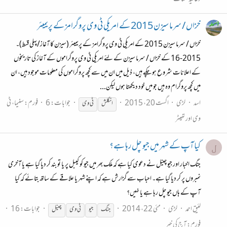
خزاں / سرما سیزن 2015 کے امریکی ٹی وی پروگرامز کے پریمیئر
خزاں / سرما سیزن 2015 کے امریکی ٹی وی پروگرامز کے پریمیئر (سیزن کا آغاز/پہلی قسط)۔
2015-16 کے خزاں / سرما سیزن کے لئے امریکی ٹی وی پروگراموں کے آغاز کی تاریخوں
کے اعلانات شروع ہو چکے ہیں، ذیل میں ان میں سے کچھ پروگراموں کی معلومات موجود ہیں، ان
میں کچھ پروگرام وہ ہیں جو میں خود دیکھتا ہوں لیکن...
اسد
لڑی
اگست 20، 2015
جوابات: 6
فورم:
سنیما، ٹی
انگلش
ٹی
وی
وی اور تھیٹر
کیا آپ کے شہر میں جیو چل رہا ہے؟
ل
جنگ اخبار اور جیو چینل نے دعوی کیا ہے کہ ملک بھر میں جیو کو کیبل پر یا تو بند کر دیا گیا ہے یا آخری
نمبروں پر کر دیا گیا ہے۔ احباب سے گزارش ہے کہ اپنے شہر یا علاقے کے ساتھ بتائے کہ کیا
آپ کے ہاں جیو چل رہا ہے یا نہیں؟
لئیق احمد
لڑی
مئی 22، 2014
جوابات: 16
جنگ
جیو
ٹی
وی
چینل
فورم:
آج کی خبر