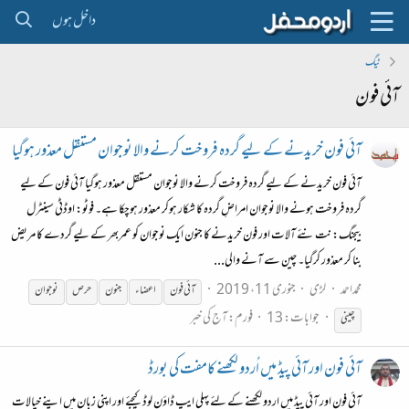
داخل ہوں
ٹیگ
آئی فون
آئی فون خریدنے کے لیے گردہ فروخت کرنے والا نوجوان مستقل معذور ہوگیا
آئی فون خریدنے کے لیے گردہ فروخت کرنے والا نوجوان مستقل معذور ہوگیا آئی فون کے لیے
گردہ فروخت ہونے والا نوجوان امراضِ گردہ کا شکار ہوکر معذور ہوچکا ہے۔ فوٹو: اوڈٹی سینٹرل
بیجنگ: نت نئے آلات اور فون خریدنے کا جنون ایک نوجوان کو عمربھر کے لیے گردے کا مریض
بنا کر معذور کرگیا۔ چین سے آنے والی...
محمداحمد
لڑی
جنوری 11، 2019
آئی
فون
اعضاء
جنون
حرص
نوجوان
جوابات: 13
فورم:
آج کی خبر
چینی
آئی فون اور آئی پیڈ میں اُردو لکھنے کامفت کی بورڈ
آئی فون اور آئی پیڈ میں اردو لکھنے کے لئے پہلی ایپ ڈاوٴن لوڈ کیجئے اور اپنی زبان میں اپنے خیالات