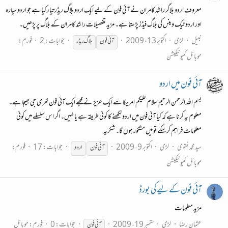
معروف اردو بلاگر راشد کامران نے آئی فون کے لیے ایک اردو بلاگ ریڈر تیار کیا ہے جو اردو سیارہ
اور اردو ٹیک وینس کی بلاگ فیڈز پڑھتا ہے۔ مزید تفصیلات راشد کامران کے بلاگ پر پڑھیں۔
نبیل
لڑی
اکتوبر 13، 2009
جوابات: 2
فورم:
آئی
فون
بلاگ ریڈر
موبائل کمیونیکیشن
آئی فون میں اردو
بسم اللہ الرحمن الرحیم سلام علیکم امریکا سے ایک عزیز نے مجھے ایک آئی فون تھری جی بھیجا ہے۔
معلوم یہ کرنا ہے کہ کیا آئی فون میں اردو لکھنے کا کوئی طریقہ ہے یا نہیں۔ اگر اس سلسلے میں کوئی
معلومات فراہم کرسکے تو میں مشکور ہوں گا۔ شکریہ
سید محمد نقوی
لڑی
اکتوبر 9، 2009
جوابات: 17
فورم:
آئی
فون
اردو
موبائل کمیونیکیشن
آئی فون کے لیے کی بورڈ
مزید معلومات
عثمان رضا
لڑی
ستمبر 19، 2009
جوابات: 0
فورم:
موبائل
آئی
فون