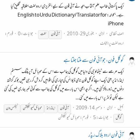
ایک پاکستانی طالب علم آفتاب امجد نے آئی فون کے لیے انگریزی اردو لغت اطلاقیہ تخلیق کیا
ہے۔ بحوالہ: English to Urdu Dictionary/ Translator for
iPhone
الف نظامی
لڑی
جنوری 29، 2010
جوابات: 0
فورم:
آئی
فون
لغت
اردو لغت پراجیکٹ‌
گوگل فون، جو آئی فون سے ملتا جلتا ہے
ایک عرصے سے ٹیکنالوجی کی دنیا میں گوگل کی جانب سے اس کے موبائل آپریٹنگ سسٹم
اینڈرائڈ پر مبنی ایک اپنے گوگل فون نامی ڈیوائس کی تیاری کی افواہیں گردش کر رہی تھیں جو کہ گزشتہ
دنوں میں زور پکڑ‌ گئی ہیں۔ اگرچہ ابھی اس بارے میں گوگل کی جانب سے کوئی خبر جاری نہیں کی گئی
ہے لیکن ٹوئٹر پر اس بارے میں کئی...
نبیل
لڑی
دسمبر 14، 2009
آئی
فون
اینڈرائڈ
موبائل کمیونیکیشن
نیکسس ون
جوابات: 5
فورم:
موبائل کمیونیکیشن
گوگل
آئی فون اردو بلاگ ریڈر