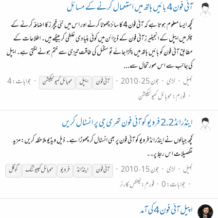
آئی فون 4 بائیں ہاتھ میں استعمال کرنے کے مسائل
کچھ ایسا معلوم ہوتا ہے کہ آئی فون 4 کا سائز چھوٹا کرنے اور اس میں نئی فیچرز کا اضافہ کرنے کے
چکر میں ایپل کے انجینیرز آئی فون کے ڈیزائن میں کوئی بنیادی غلطی کر بیٹھے ہیں۔ اطلاعات کے
مطابق آئی فون کو بائیں ہاتھ میں پکڑا جائے تو سگنل کی طاقت تیزی سے ختم ہونے لگتی ہے۔ ایپل
کی جانب سے اس صورتحال سے...
نبیل
لڑی
جون 25، 2010
جوابات: 4
آئی
فون
ایپل
موبائل کمیونیکیشن
فورم:
موبائل کمیونیکیشن
اینڈرائڈ 2.2 فرویو کو آئی فون تھری جی پر انسٹال کریں
کچھ جیالوں نے اینڈرائڈ فرویو کو آئی فون پر بھی انسٹال کر چھوڑا ہے۔ ذیل ویڈیو ملاحظہ کریں: مزید
تفصیلات اس ربط پر۔۔
نبیل
لڑی
جون 15، 2010
آئی
فون
اینڈائڈ
فرویو
موبائل کمپیوٹنگ
گوگل
جوابات: 0
فورم:
لینکس کارنر
اپیل آئی فون 4 کی آمد