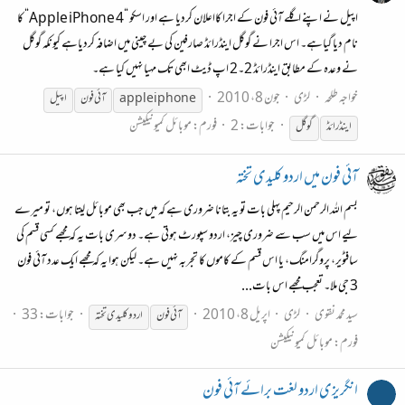
اپیل نے اپنے اگلے آئی فون کے اجرا کااعلان کردیا ہے اور اسکو “Apple iPhone 4“ کا
نام دیا گیاہے۔ اس اجرا نے گوگل اینڈرائڈ صارفین کی بے چینی میں اضافہ کردیاہے کیونکہ گوگل
نے وعدہ کے مطابق اینڈرائڈ 2۔2 اپ ڈیٹ ابھی تک مہیا نہیں کیا ہے۔
خواجہ طلحہ
لڑی
جون 8، 2010
apple iphone
آئی
فون
اپیل
جوابات: 2
فورم:
موبائل کمیونیکیشن
اینڈرائڈ
گوگل
آئی فون میں اردو کلیدی تختہ
بسم اللہ الرحمن الرحیم پہلی بات تو یہ بتانا ضروری ہے کہ میں جب بھی موبائل لیتا ہوں، تو میرے
لیے اس میں سب سے ضروری چیز، اردو سپورٹ ہوتی ہے۔ دوسری بات یہ کہ مجھے کسی قسم کی
سافٹویر، پروگرامنگ، یا اس قسم کے کاموں کا تجربہ نہیں ہے۔ لیکن ہوا یہ کہ مجھے ایک عدد آئی فون
3 جی ملا۔ تعجب مجھے اس بات...
سید محمد نقوی
لڑی
اپریل 8، 2010
جوابات: 33
آئی
فون
اردو کلیدی تختہ
فورم:
موبائل کمیونیکیشن
انگریزی اردو لغت برائے آئی فون