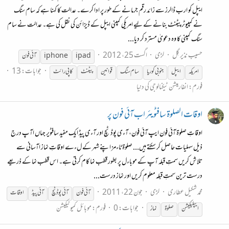
ایپل کو ارب ڈالرز سے زائد رقم جرمانے کے طور پر ادا کرے۔ عدالت کا کہنا ہے کہ سام سنگ
نے کمپیوٹر پیٹنٹ بنانے کے لیے امریکی کمپنی ایپل کے ڈیزائن کی نقل کی ہے۔ عدالت نے سام
سنگ کمپنی کا وہ دعویٰ مسترد کر دیا...
حسیب نذیر گِل
لڑی
اگست 25، 2012
ipad
iphone
آئی
فون
جوابات: 13
امریکہ
ایپل
جنوبی کوریا
سام سنگ
قوانین
پیٹنٹ
کاپی رائٹ
فورم:
انفارمیشن ٹیکنالوجی کی دنیا
اوقات الصلوة سافٹویئر اب آئی فون پر
اوقاتِ صلوة آئی فون ایپ آئی فون، آءی پوڈ ٹچ اور آءی پیڈ ایک مفید سافٹویر جہاں اآپ درج
ذیل سہلیات حاصل کر سکتے ہیں... صلوة ٹاءمز اپنے شہر کے لءے اوقاتِ نماز اآسانی سے
تلاش کریں سمتِ قبلہ آپ کے موباءل پر بطور قطب نما کام کرتی ہے۔ اس قطب نما کے ذریعے
درست ترین سمتِ قبلہ معلوم کریں اور نماز درست...
محمد شکیل عطاری
لڑی
جون 22، 2011
آئی
فون
آئی
پوڈ ٹچ
آئی
پیڈ
اوقات
جوابات: 0
فورم:
موبائل کمیونیکیشن
ایپلیکیشن
صلوة
نماز