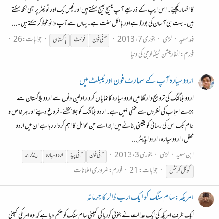
کا اظہار کیجیئے۔ اس ایپ کے ذریعے آپ میسیج بھیج سکتے ہیں اور فیس بک اور ٹوئیٹر پر بھی لکھ سکتے
ہیں۔ بہت ہی آسان کی بورڈ ہےاور بالکل مفت ہے۔ یہاں سے آپ دائونلوڈ کر سکتے ہیں۔...
فہد سعید
لڑی
جنوری 7، 2013
جوابات: 26
آئی
فون
فون
ٹ
پاکستان
فورم:
انفارمیشن ٹیکنالوجی کی دنیا
اردو سیارہ آپ کے سمارٹ فون اور ٹیبلٹ میں
اردو بلاگنگ کی ترویج و ارتقا میں اردو سیارہ کا نمایاں کردار اولین دنوں سے اردو بلاگستان سے
جڑے احباب کی نظروں سے مخفی نہیں ہے۔ اردو بلاگنگ کو جلا بخشنے، فروغ دینے اور ہر خاص و
عام تک اس کی رسائی کو یقینی بنانے میں ابتدا سے جن عوامل کا اہم کردار رہا ہے ان میں اردو
محفل، اردو سیارہ، اردو ایڈیٹر...
ابن سعید
لڑی
جنوری 3، 2013
آئی
فون
آئی
پیڈ
اردو سیارہ
اینڈرائد
جوابات: 21
فورم:
ضروری اعلانات
گوگل کرنٹس
امریکہ:سام سنگ کو ایک ارب ڈالر کا جرمانہ
ایک طرف امریکہ کی ایک عدالت نے جنوبی کوریا کی کمپنی سام سنگ کو حکم دیا ہے کہ وہ امریکی کمپنی