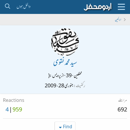
داخل ہوں
اراکین
سید محمد نقوی
محفلین
·
39
·
از
پردیس :(
رکنیت
جنوری 28، 2009
مراسلے
Reactions
4
959
692
Find