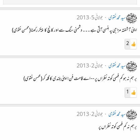
سید محمد نقوی
جولائی 5، 2013
اپنی آشفتہ مزاجی پہ ہنسی آتی ہے ۔۔۔ دشمنی سنگ سے اور کانچ کا پیکر رکھنا (محسن نقوی)
2
سید محمد نقوی
جولائی 2، 2013
بر ہم نہ ہو کم فہمی کوتہ نظراں پر -- اے قامت فن! اپنی بلندی کا گلہ کر (محسن نقوی)
1
سید محمد نقوی
جولائی 2، 2013
برہم نہ کم فہمی کوتہ نظراں پر