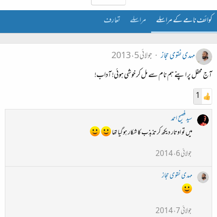
کوائف نامے کے مراسلے
مراسلے
تعارف
مہدی نقوی حجاز
جولائی 5، 2013
آج محفل پر اپنے ہم نام سے مل کر خوشی ہوئی! آداب!
1
سید فصیح احمد
میں تو اوتار دیکھ کر تذبذب کا شکار ہو گیا تھا
جولائی 6، 2014
مہدی نقوی حجاز
جولائی 7، 2014