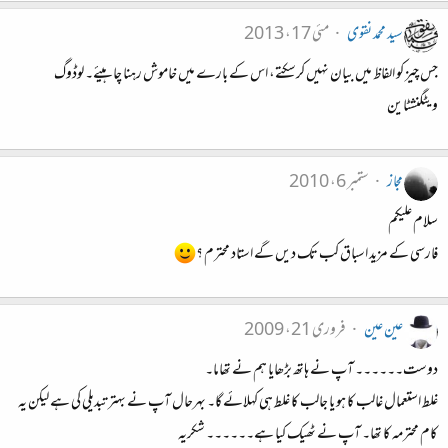
سید محمد نقوی
مئی 17، 2013
جس چیز کو الفاظ میں بیان نہیں کرسکتے، اس کے بارے میں خاموش رہنا چاہیئے۔ لوڈوگ
ویٹگنشٹاین
مجاز
ستمبر 6، 2010
سلام علیکم
فارسی کے مزید اسباق کب تک دیں گے استاد محترم ؟
عین عین
فروری 21، 2009
دوست۔۔۔۔۔۔ آپ نے ہاتھ بڑھایا ہم نے تھاما۔
غلط استعمال غالب کا ہو یا جالب کا غلط ہی کہلائے گا۔ بہرحال آپ نے بہتر تبدیلی کی ہے لیکن یہ
کام محترمہ کا تھا۔ آپ نے ٹھیک کیا ہے۔۔۔۔۔۔ شکریہ