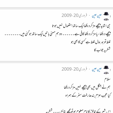
عین عین
فروری 20، 2009
جی ! شاید پیچھے مڑ کر دیکھا ایک ساتھ استعمال نہیں‌ ہوتا
پیچھے دیکھا ، یا مڑ کر دیکھا کافی ہے۔۔۔۔۔۔ دو ہم معنی باتیں‌ایک ساتھ ہو گئی ہیں۔۔۔۔۔۔۔۔
غلط تو بہر حال غلط ہے کسی کا بھی ہو
شکریہ جواب کا
عین عین
فروری 20، 2009
سلام
ہم نے جنگل میں بھی پیچھے نہیں مڑ کر دیکھا
کیا عجب عزم بندھا رخت سفر کے ہمراہ
اس شعر کے خالق کا نام معلوم ہو تو مجھے بتائیں۔۔۔ شکریہ