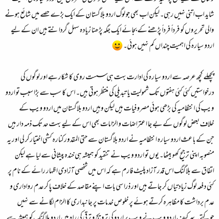
شاید اب اتنی نہیں رہی۔ لیکن اب بھی جو لوگ اردو بلاگستان کے ایک بڑے حصے میں شائع ہونے
والی تحریروں کو فرداً فرداً پڑھنے کے بجائے ایک جگہ پڑھنا زیادہ سہل گردانتے ہیں ان کے لیے
اردو سیارہ کی اہمیت چنداں کم نہیں ہوئی۔
پچھلے کچھ عرصہ سے اردو سیارہ کی ادارت بہت ہی سست روی کا شکار ہے اور لوگوں کی
درخواستیں کئی کئی ہفتوں تک شمولیت یا تبدیلی کی منتظر ہوتی ہیں۔ اس کا سب سے بڑا سبب تو اردو
ویب کی انتظامیہ کی بڑھی ہوئی مصروفیات ہیں لیکن وہیں اردو بلاگستان میں اردو ویب کے
خلاف بعض لوگوں کے بے جا اعتراضات و الزامات بھی اس کے لیے بہت حد تک ذمہ دار ہیں
جن کے باعث اردو سیارہ انتظامیہ نے اردو بلاگستان سے حتیٰ المقدور کنارہ کشی اختیار کر لی اور یہ
منصوبہ اپنی ترجیح کھو بیٹھا۔ یوں تو اردو ویب نے تنقید کو ہمیشہ ہی خندہ پیشانی سے لیا ہے لیکن
اتفاق سے بلاگنگ اس قدر آزاد پلیٹ فارم ہے کہ اس میں شخصی آزادی اظہار رائے کے نام پر
کئی دفعہ لوگ زیادتیاں کر جاتے ہیں اور ذرا سی بات اپنے مقاصد کے خلاف پا کر عدم رواداری و
عدم برداشت کا مظاہرہ کرتے ہوئے پر خلوص خدمات پر جانبداری کا الزام لگانے سے نہیں
چوکتے۔ بہر کیف اردو ویب نے ویب پر اردو کی ترویج و ترقی کی راہ میں اردو بلاگنگ کو ہمیشہ سے