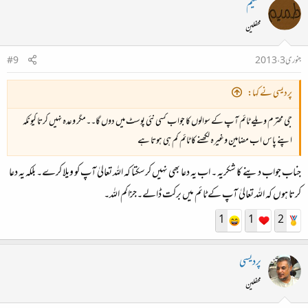
طمیم
محفلین
جنوری 3، 2013
#9
پردیسی نے کہا:
جی محترم ویلے ٹائم آپ کے سوالوں کا جواب کسی نئی پوسٹ میں دوں گا۔۔مگر وعدہ نہیں کرتا کیونکہ
اپنے پاس اب مضامین وغیرہ لکھنے کا ٹائم کم ہی ہوتا ہے
جناب جواب دینے کا شکریہ ۔ اب یہ دعا بھی نہیں کرسکتا کہ اللہ تعالیٰ آپ کو ویلا کرے۔ بلکہ یہ دعا
کرتا ہوں کہ اللہ تعالیٰ آپ کے ٹائم میں برکت ڈالے۔جزاکم اللہ۔
1
1
2
پردیسی
محفلین