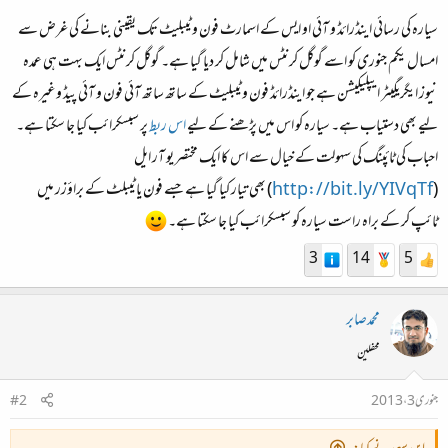
سیارہ کی رسائی اینڈرائڈ و آئی او ایس کے اسمارٹ فون و ٹیبلیٹ تک یقینی بنانے کی غرض سے
امسال یکم جنوری کو اسے گوگل کرنٹس میں شامل کر دیا گیا ہے۔ گوگل کرنٹس ایک بہت ہی عمدہ
نیوز ایگریگیٹر ایپلیکیشن ہے جو اینڈرائڈ فون و ٹیبلیٹ کے ساتھ ساتھ آئی فون و آئی پیڈ وغیرہ کے
لیے بھی دستیاب ہے۔ سیارہ کو اس میں پڑھنے کے لیے
اس ربط
پر سبسکرائب کیا جا سکتا ہے۔
احباب کی ٹائپنگ کی سہولت کے خیال سے اس کا ایک مختصر یو آر ایل
(
http://bit.ly/YIVqTf
) بھی تیار کیا گیا ہے جسے فون یا ٹیبلٹ کے براؤزر میں
ٹائپ کر کے براہ راست سیارہ کو سبسکرائب کیا جا سکتا ہے۔
3
14
5
محمدصابر
محفلین
جنوری 3، 2013
#2