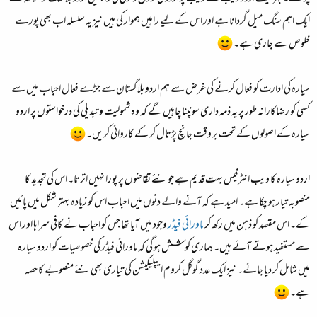
ایک اہم سنگ میل گردانا ہے اور اس کے لیے راہیں ہموار کی ہیں نیز یہ سلسلہ اب بھی پورے
خلوص سے جاری ہے۔
سیارہ کی ادارت کو فعال کرنے کی غرض سے ہم اردو بلاگستان سے جڑے فعال احباب میں سے
کسی کو رضاکارانہ طور پر یہ ذمہ داری سونپنا چاہیں گے کہ وہ شمولیت و تبدیلی کی درخواستوں پر اردو
سیارہ کے اصولوں کے تحت بر وقت جانچ پڑتال کر کے کاروائی کریں۔
اردو سیارہ کا ویب انٹرفیس بہت قدیم ہے جو نئے تقاضوں پر پورا نہیں اترتا۔ اس کی تجدید کا
منصوبہ تیار ہو چکا ہے۔ امید ہے کہ آنے والے دنوں میں احباب اس کو زیادہ بہتر شکل میں پائیں
کے۔ اس مقصد کو ذہن میں رکھ کر
ماورائی فیڈر
وجود میں آیا تھا جس کو احباب نے کافی سراہا اور اس
سے مستفید ہوتے آئے ہیں۔ ہماری کوشش ہو گی کہ ماورائی فیڈر کی خصوصیات کو اردو سیارہ
میں شامل کر دیا جائے۔ نیز ایک عدد گوگل کروم ایپلیکیشن کی تیاری بھی نئے منصوبے کا حصہ
ہے۔