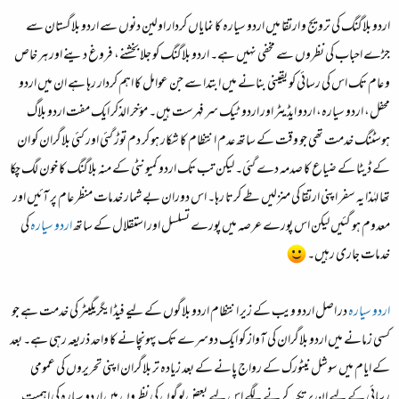
اردو بلاگنگ کی ترویج و ارتقا میں اردو سیارہ کا نمایاں کردار اولین دنوں سے اردو بلاگستان سے
جڑے احباب کی نظروں سے مخفی نہیں ہے۔ اردو بلاگنگ کو جلا بخشنے، فروغ دینے اور ہر خاص
و عام تک اس کی رسائی کو یقینی بنانے میں ابتدا سے جن عوامل کا اہم کردار رہا ہے ان میں اردو
محفل، اردو سیارہ، اردو ایڈیٹر اور اردو ٹیک سر فہرست ہیں۔ مؤخر الذکر ایک مفت اردو بلاگ
ہوسٹنگ خدمت تھی جو وقت کے ساتھ عدم انتظام کا شکار ہو کر دم توڑ گئی اور کئی بلاگران کو ان
کے ڈیٹا کے ضیاع کا صدمہ دے گئی۔ لیکن تب تک اردو کمیونٹی کے منہ بلاگنگ کا خون لگ چکا
تھا لہٰذا یہ سفر اپنی ارتقا کی منزلیں طے کرتا رہا۔ اس دوران بے شمار خدمات منظر عام پر آئیں اور
معدوم ہو گئیں لیکن اس پورے عرصہ میں پورے تسلسل اور استقلال کے ساتھ
اردو سیارہ
کی
خدمات جاری رہیں۔
اردو سیارہ
در اصل اردو ویب کے زیر انتظام اردو بلاگوں کے لیے فیڈ ایگریگیٹر کی خدمت ہے جو
کسی زمانے میں اردو بلاگران کی آواز کو ایک دوسرے تک پہونچانے کا واحد ذریعہ رہی ہے۔ بعد
کے ایام میں سوشل نیٹورک کے رواج پانے کے بعد زیادہ تر بلاگران اپنی تحریروں کی عمومی
رسائی کے لیے ان پر تکیہ کرنے لگے اس لیے بعض لوگوں کی نظروں میں اردو سیارہ کی اہمیت