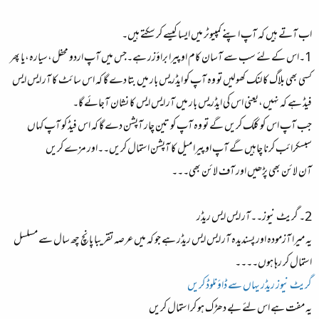
اب آتے ہیں کہ آپ اپنے کمپیوٹر میں ایسا کیسے کر سکتے ہیں۔
1۔اس کے لئے سب سے آسان کام اوپیرا براؤزر ہے۔جس میں آپ اردو محفل،سیارہ،یا پھر
کسی بھی بلاگ کا لنک کھولیں تو وہ آپ کو ایڈریس بار میں بتا دے گا کہ اس سائٹ کا آر ایس ایس
فیڈ ہے کہ نہیں،یعنی اس کی ایڈریس بار میں آر ایس ایس کا نشان آجائے گا۔
جب آپ اس کو کلک کریں گے تو وہ آپ کو تین چار آپشن دے گا کہ اس فیڈ کو آپ کہاں
سبسکرائب کرنا چاہیں گے آپ اوپیرا میل کا آپشن استمال کریں۔۔اور مزے کریں
آن لائن بھی پڑھیں اور آف لائن بھی۔۔۔
2۔ گریٹ نیوز۔۔آر ایس ایس ریڈر
یہ میرا آزمودہ اور پسندیدہ آر ایس ایس ریڈر ہے جو کہ میں عرصہ تقریبا پانچ چھ سال سے مسلسل
استمال کر رہا ہوں۔۔۔۔
گریٹ نیوز ریڈر یہاں سے ڈاؤنلوڈ کریں
یہ مفت ہے اس لئے بے دھڑک ہو کر استمال کریں