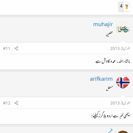
4
muhajir
محفلین
جنوری 3، 2013
#11
ماشاء اللہ۔عمدہ کاوش ہے
arifkarim
معطل
جنوری 3، 2013
#12
اچھی خبر ہے اردو بلاگرز کیلئے!