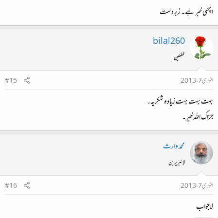
اچھی خبر ہے۔ زبردست
bilal260
محفلین
جنوری 7، 2013
#15
بہت بہت بہت زیادہ شکریہ۔
جزاک اللہ خیر۔
محمد وارث
لائبریرین
جنوری 7، 2013
#16
لاجواب