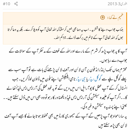
جنوری 3، 2013
#10
طمیم نے کہا:
جناب جواب دینے کا شکریہ ۔ اب یہ دعا بھی نہیں کرسکتا کہ اللہ تعالیٰ آپ کو ویلا کرے۔ بلکہ یہ دعا کرتا
ہوں کہ اللہ تعالیٰ آپ کے ٹائم میں برکت ڈالے۔جزاکم اللہ۔
آپ کا یہ جواب پڑھ کر شرم کے مارے اور اللہ کے خوف کے مد نظر آپ کے سوالات کے
جواب دے رہا ہوں۔
محترم جہاں تک اینڈرائڈ فون پر آن لائن اور آف لائن پڑھنے کی بات ہے تو آپ سب سے
پہلے گوگل پلے سے
گوگل ریڈر
یا
جی ریڈر
نامی اپلیکیشن اپنے فون میں ڈاؤن لوڈ کریں۔جب
انسٹال کر کے آپ محفل کا یوآر ایل اس میں دیں گے تو یہ خود محفل کی آر ایس ایس فیڈ اُٹھا لے
گا۔۔اگر آپ کو علیحدہ سیکشن کی آر ایس ایس فیڈ دیکھنا درکار ہو تو وہ بھی اس میں ڈال سکتے ہیں۔۔
یعنی اپنے پسندیدہ سیکشن وغیرہ کی۔
یہ سارا مواد جو آپ پڑھیں گے آپ کے میموری کارڈ میں بھی محفوظ ہوتا جائے گا جسے آپ آف
لائن بھی پڑھ سکتے ہیں