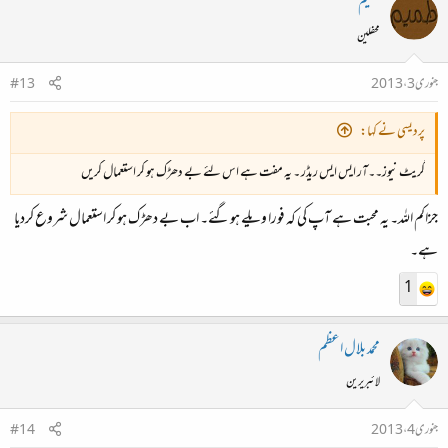
طمیم
محفلین
جنوری 3، 2013
#13
پردیسی نے کہا:
گریٹ نیوز۔۔آر ایس ایس ریڈر ۔ یہ مفت ہے اس لئے بے دھڑک ہو کر استعمال کریں
جزاکم اللہ۔ یہ محبت ہے آپ کی کہ فورا ویلے ہوگئے۔ اب بے دھڑک ہو کر استعمال شروع کردیا
ہے۔
1
محمد بلال اعظم
لائبریرین
جنوری 4، 2013
#14