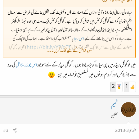
ابن سعید نے کہا:
سیارہ کی رسائی اینڈرائڈ و آئی او ایس کے اسمارٹ فون و ٹیبلیٹ تک یقینی بنانے کی غرض سے امسال
یکم جنوری کو اسے گوگل کرنٹس میں شامل کر دیا گیا ہے۔ گوگل کرنٹس ایک بہت ہی عمدہ نیوز ایگریگیٹر
ایپلیکیشن ہے جو اینڈرائڈ فون و ٹیبلیٹ کے ساتھ ساتھ آئی فون و آئی پیڈ وغیرہ کے لیے بھی دستیاب
ہے۔ سیارہ کو اس میں پڑھنے کے لیے
اس ربط
پر سبسکرائب کیا جا سکتا ہے۔ احباب کی ٹائپنگ کی
سہولت کے خیال سے اس کا ایک مختصر یو آر ایل (
http://bit.ly/YIVqTf
) بھی تیار کیا گیا
مزید نمائش کے لیے کلک کریں۔۔۔
ہے جسے فون یا ٹیبلٹ کے براؤزر میں ٹائپ کر کے براہ راست سیارہ کو سبسکرائب کیا جا سکتا ہے۔
میں تو گوگل ریڈر میں ہی سیارہ کو پڑھ لیتا ہوں۔ گوگل ریڈر کے لئے موجود
اس
یوزر سٹائل
کی مدد
سے فائر فاکس اور کروم دونوں میں نستعلیق فونٹ میں ہی۔
2
1
طمیم
محفلین
جنوری 3، 2013
#3