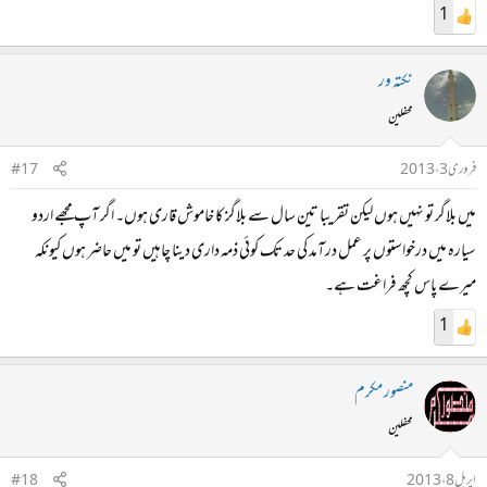
1
نکتہ ور
محفلین
فروری 3، 2013
#17
میں بلاگر تو نہیں ہوں لیکن تقریبا تین سال سے بلاگز کا خاموش قاری ہوں۔ اگر آپ مجھے اردو
سیارہ میں درخواستوں پر عمل درآمد کی حد تک کوئی ذمہ داری دینا چاہیں تو میں حاضر ہوں کیونکہ
میرے پاس کچھ فراغت ہے۔
1
منصور مکرم
محفلین
اپریل 8، 2013
#18