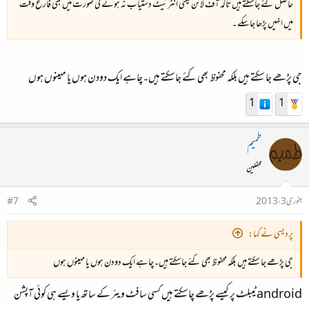
حاصل کئے جاسکتے ہیں تاکہ آف لائن یعنی انٹرنیٹ دستیاب نہ ہونے کی صورت میں بھی فارغ وقت
میں انہیں پڑھا جاسکے ۔
جی پڑھے جا سکتے ہیں بلکہ محفوظ بھی کئے جاسکتے ہیں۔چاہے ایک دودن ہوں یا مہینوں ہوں
1
1
طمیم
محفلین
جنوری 3، 2013
#7
پردیسی نے کہا:
جی پڑھے جا سکتے ہیں بلکہ محفوظ بھی کئے جاسکتے ہیں۔چاہے ایک دودن ہوں یا مہینوں ہوں
android ٹیبلٹ پر کیسے پڑھے چاسکتے ہیں کسی سافٹ ویئر کے ساتھ یا ویسے ہی کوئی آپشن