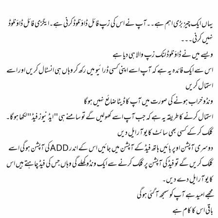
یہاں ایک چیز بڑی اہم ہے۔۔آپ نے اس کی زپ فائل ڈاؤنلوڈ کرنی ہے۔ایگزی فائل ڈاؤنلوڈ
نہیں کرنی۔۔۔
ویسے میں نے ڈاؤنلوڈ لنک زپ والا ہی دیا ہے
اس سے ایک فائدہ یہ ہے کہ آپ اسے اپنی کسی ڈرائیو میں رکھ کر وہاں ہی انسٹال کریں اور اسے
استمال کریں
ونڈو خراب ہونے کی صورت میں آپ کا ڈیٹا ضائع نہیں ہو گا
استمال کرنے کا طریقہ یہ ہے کہ جب آپ اسے کھولیں گے تو سامنے ہی '' ایڈ نیوز فیڈ '' لکھا ہو گا۔
کلک کر کے کسی بھی سائٹ کا یو آر ایل دیں
دوسری آپشن اوپر بائیں ہاتھ فیڈ کے آپشن میں جائیں اس کے اندر ADD کی آپشن ہو گی اسے
کلک کریں گے تو فیڈ کی آپشن پر کلک کرنے سے ایک ونڈو کھلے گی وہاں جس کی فیڈ چاہتے ہیں اس
کا یو آر ایل دے دیں۔
مجھے امید ہے آپ کو سمجھ آ گئی ہو گی
باقی اس کا کام ہے