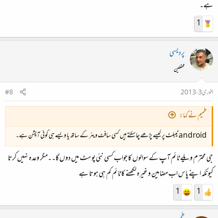
ہے۔
1
پردیسی
محفلین
جنوری 3، 2013
#8
طمیم نے کہا:
android ٹیبلٹ پر کیسے پڑھے چاسکتے ہیں کسی سافٹ ویئر کے ساتھ یا ویسے ہی کوئی آپشن ہے۔
جی محترم ویلے ٹائم آپ کے سوالوں کا جواب کسی نئی پوسٹ میں دوں گا۔۔مگر وعدہ نہیں کرتا
کیونکہ اپنے پاس اب مضامین وغیرہ لکھنے کا ٹائم کم ہی ہوتا ہے
1
1