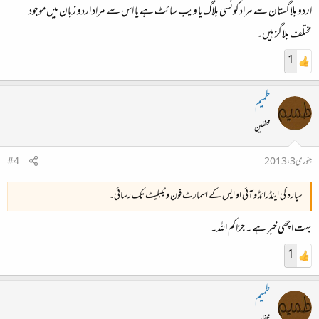
اردو بلاگستان سے مراد کونسی بلاگ یا ویب سائٹ ہے یا اس سے مراد اردو زبان میں موجود
مختلف بلاگز ہیں۔
1
طمیم
محفلین
جنوری 3، 2013
#4
سیارہ کی اینڈرائڈ و آئی او ایس کے اسمارٹ فون و ٹیبلیٹ تک رسائی۔
بہت اچھی خبر ہے ۔ جزاکم اللہ۔
1
طمیم