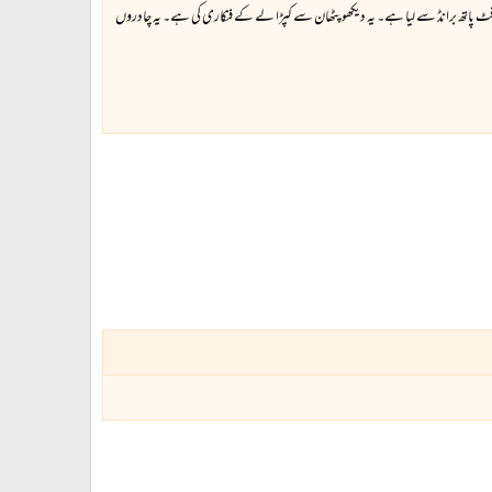
 نے فٹ پاتھ برانڈ سے لیا ہے۔ یہ دیکھو پٹھان سے کپڑا لے کے فنکاری کی ہے۔ یہ چادروں