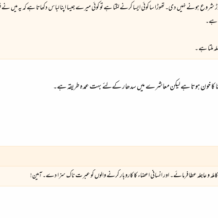
 کی دوڑ شروع ہونے نہیں دی۔ تھوڑا سا کوئی ایسا کرنے لگتا ہے تو کوئی میرے جیسا اپنا لباس دکھاتا ہے کہ یہ میں
ٹ ہے۔
ملتا ہے ۔
 انا کا خون ہوتا ہے لیکن معاشرے میں سدھار کےلئے بہت عمدہ طریقہ ہے۔
ملہ و عاجلہ عطا فرمائے۔ اور انسانی اعضاء کا کاروبار کرنے والوں کو عبرت ناک سزا دے۔ آمین!