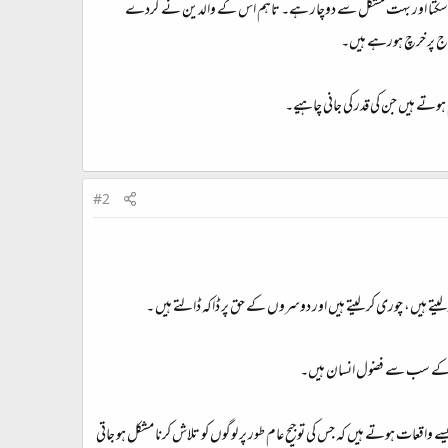
 نہیں سکتا اور بہت مشکل سے دوچار ہے۔ تاہم اس کے والدین نے گردے
م ہوتے ہیں جن کی قدر کی جانی چاہیے۔
#2
تے ہیں، چوری کر لیتے ہیں اور دوسروں کے حق پر ڈاکہ ڈالتے ہیں ۔
یا کے سب سے فضول انسان ہیں۔
ات ہوتے ہیں کہ جس کی توجیح عام طور پر لوگوں کو تلاش کرنا مشکل ہو جاتی