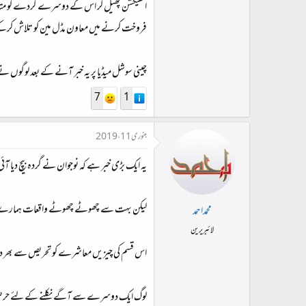
انفیکشن پھیل کر اس کے دوسرے گردے کو متاثر 
فروخت کرنے میں معاون مڈل مین کو تلاش کرکے اس پر مقدمہ کردیا جس نے 3 لاکھ 20 ہزار ڈالر ہرجانے ک
چینی سوشل میڈیا پر یہ خبر آنے کے بعد لوگوں نے 
7
1
جنوری 11، 2019
یہ ایک بڑی خبر ہے کہ نوجوان نے گردہ بیچ دیا 
لیکن بہت سے چھوٹے چھوٹے واقعات ہمارے اردگرد 
محمداحمد
لائبریرین
اس قسم کی چیزیں معاشرے کو تحریص سے بھر دی
لوگ ایک دوسرے سے آگے نکلنے کے لئے حرص کے را