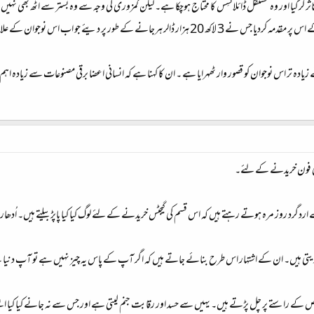
کرگیا اور وہ مستقل ڈائلائسِس کا محتاج ہوچکا ہے۔ لیکن کمزوری کی وجہ سے وہ بستر سے اٹھ بھی
ے طور پر دیئے جو اب اس نوجوان کے علاج پر خرچ ہورہے ہیں۔
زیادہ تر اس نوجوان کو قصور وار ٹھہرایا ہے ۔ ان کا کہنا ہے کہ انسانی اعضا برقی مصنوعات سے زیادہ اہ
آئی فون خریدنے کے لئے۔
روز مرہ ہوتے رہتے ہیں کہ اس قسم کی گیجٹس خریدنے کے لئے لوگ کیا کیا پاپڑ بیلتے ہیں۔ اُدھار لی
تی ہیں۔ ان کے اشتہار اس طرح بنائے جاتے ہیں کہ اگر آپ کے پاس یہ چیز نہیں ہے تو آپ دن
ستے پر چل پڑتے ہیں۔ یہیں سے حسد اور رقابت جنم لیتی ہے اور جس سے نہ جانے کیا کیا ایسے واقع