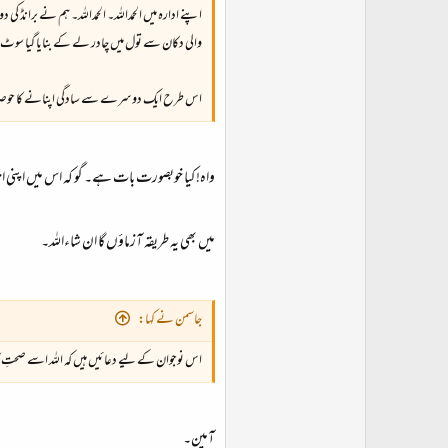
اپنے ادارہ میں الحمداللہ۔ الحمداللہ۔ ہم نے برانڈ
والی دکان سے تول میں چادر لے کے بنایا گیا سو
اس طرح ایک دوسرے سے سادگی اپنانے کا حوصلہ 
واہ! کیا خوبصورت بات ہے۔ گو کہ اس میں اپنی
میں بھی یہ طریقہ آزماؤں گا ان شاءاللہ۔
جاسمن نے کہا:
اس نوجوان کے لیے دعائیں ہیں کہ اللہ اسے صحتِ کا
آمین۔