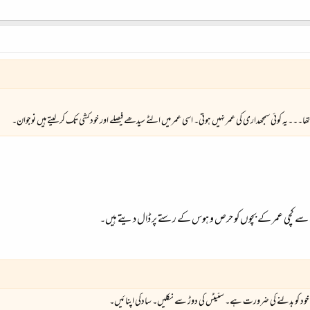
 تھا۔۔۔یہ کوئی سمجھداری کی عمر نہیں ہوتی۔ اسی عمر میں الٹے سیدھے فیصلے اور خودکشی تک کر لیتے ہیں نوجوان۔
یّے سے کچی عمر کے بچوں کو حرص و ہوس کے رستے پر ڈال دیتے ہیں۔
 خود کو بدلنے کی ضرورت ہے۔ سٹیٹس کی دوڑ سے نکلیں۔ سادگی اپنائیں۔