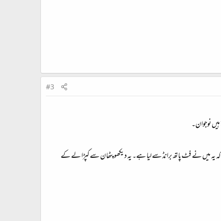
#3
 ہیں نوجوان۔
ہے کہ یہ میں نے فٹ پاتھ برانڈ سے لیا ہے۔ یہ دیکھو پٹھان سے کپڑا لے کے