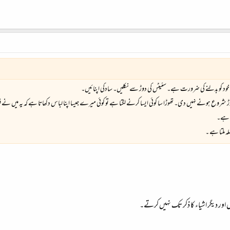
 خود کو بدلنے کی ضرورت ہے۔ سٹیٹس کی دوڑ سے نکلیں۔ سادگی اپنائیں۔
 کی دوڑ شروع ہونے نہیں دی۔ تھوڑا سا کوئی ایسا کرنے لگتا ہے تو کوئی میرے جیسا اپنا لباس دکھاتا ہے کہ یہ میں
ٹ ہے۔
ملتا ہے ۔
ں اور دیگر اشیاء کا ذکر تک نہیں کرتے۔