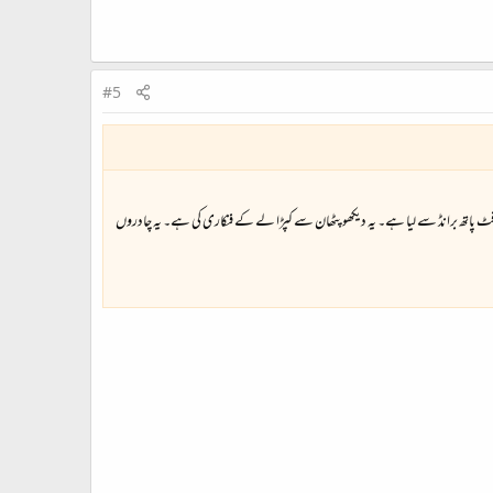
#5
 نے فٹ پاتھ برانڈ سے لیا ہے۔ یہ دیکھو پٹھان سے کپڑا لے کے فنکاری کی ہے۔ یہ چادروں