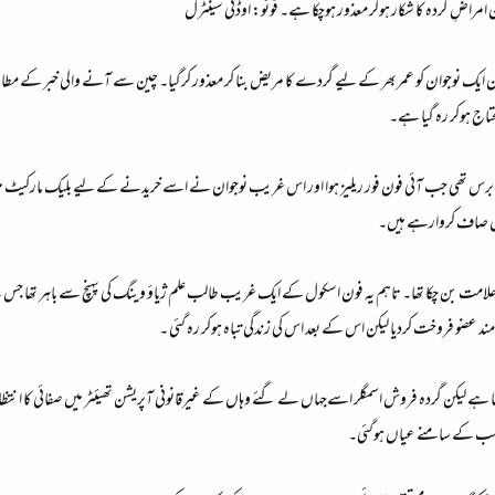
مراضِ گردہ کا شکار ہوکر معذور ہوچکا ہے۔ فوٹو: اوڈٹی سینٹرل
ایک نوجوان کو عمربھر کے لیے گردے کا مریض بنا کر معذور کرگیا۔ چین سے آنے والی خبر کے مطاب
محتاج ہوکر رہ گیا ہے۔
آٹھ سال قبل چینی نوجوان ژیاؤ وینگ کی عمر 17 برس تھی جب آئی فون فور ریلیز ہوا اور اس غریب نوجوان نے اسے خریدنے 
خون صاف کروارہے ہیں۔
ٹیٹس کی علامت بن چکا تھا۔ تاہم یہ فون اسکول کے ایک غریب طالب علم ژیاؤ وینگ کی پہنچ سے باہر تھا جس
کتا ہے لیکن گردہ فروش اسمگلر اسےجہاں لے گئے وہاں کے غیرقانونی آپریشن تھیئٹر میں صفائی کا انتظا
ت سب کے سامنے عیاں ہوگئی۔