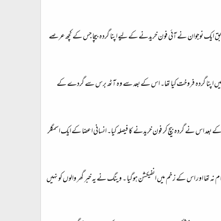
ق ایک نوجوان نے آئی فون خریدنے کے لیے اپنا گردہ بیچا جس کے کچھ عرصے
کے لیے بلیک مارکیٹ میں اپنا گردہ فروخت کیا تھا۔ اس کے بعد سے وہ آٹھ برس سے گردے کے
 کے بعد اس نے گردہ بیچ کر فون خریدنے کا فیصلہ کیا۔ انسانی اعضا کے ایک اسمگلر
م نہ تھا اور اس کے زخم میں انفیکشن ہوگیا ۔ وینگ نے یہ خبر گھر والوں کو نہیں