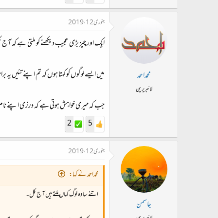
جنوری 12، 2019
ایک اور چیز بڑی عجیب دیکھنے کو ملتی ہے کہ آج کل ک
میں ایسے لوگوں کو کہتا ہوں کہ تم اپنے تئیں یہ ب
محمداحمد
لائبریرین
جب کہ میری خواہش ہوتی ہے کہ درزی اپنے نام کا
2
5
جنوری 12، 2019
محمداحمد نے کہا:
اتنے سادہ لوگ کہاں ملتے ہیں آج کل۔
جاسمن