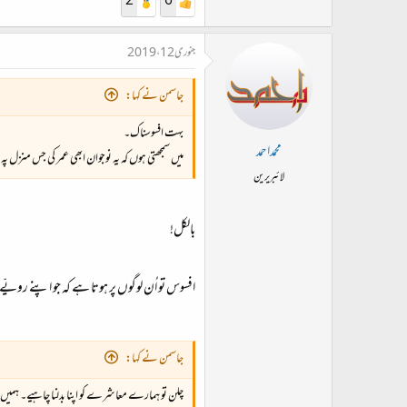
2
6
جنوری 12، 2019
جاسمن نے کہا:
بہت افسوسناک۔
محمداحمد
میں سمجھتی ہوں کہ یہ نوجوان ابھی عمر کی جس منزل پہ
لائبریرین
بالکل!
افسوس تو اُن لوگوں پر ہوتا ہے کہ جو اپنے رو
جاسمن نے کہا:
چلن تو ہمارے معاشرے کو اپنا بدلنا چاہیے۔ ہمیں