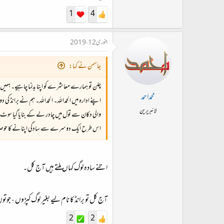
1
4
جنوری 12، 2019
جاسمن نے کہا:
چلن تو ہمارے معاشرے کو اپنا بدلنا چاہیے۔ ہمیں
محمداحمد
اپنے ادارہ میں الحمداللہ۔ الحمداللہ۔ ہم نے برانڈ
لائبریرین
والی دکان سے تول میں چادر لے کے بنایا گیا سو
اس طرح ایک دوسرے سے سادگی اپنانے کا حوصلہ 
اتنے سادہ لوگ کہاں ملتے ہیں آج کل۔
آج کل تو برانڈ کا نام لیے بغیر لوگ کپڑوں ، جوتو
2
2