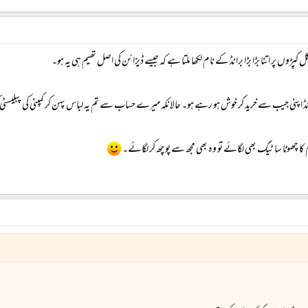
پڑوں پر اتنا بڑا بڑا برانڈ کے نام لکھا ملتا ہے کہ جیسے ڈیزائن کی اصل تھیم ہی یہ ہو۔
رانڈ اپنی جیب سے خرید کر خوش ہو رہے ہو۔ حالانکہ میرے حساب سے تم یہ لباس پہن کر کمپنی کی پبلیسٹی ک
 چھوٹا سا ٹیگ بھی لگائے تو وہ بھی مجھ سے پوچھ کر لگائے۔