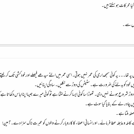
یا محرکات ہو سکتے ہیں۔
وں سے ۔
ل پہ تھا۔۔۔یہ کوئی سمجھداری کی عمر نہیں ہوتی۔ اسی عمر میں الٹے سیدھے فیصلے اور خودکشی تک کر لیتے
یں خود کو بدلنے کی ضرورت ہے۔ سٹیٹس کی دوڑ سے نکلیں۔ سادگی اپنائیں۔
نڈ کی دوڑ شروع ہونے نہیں دی۔ تھوڑا سا کوئی ایسا کرنے لگتا ہے تو کوئی میرے جیسا اپنا لباس دکھاتا 
یں چادر لے کے بنایا گیا سوٹ ہے۔
ہ ملتا ہے ۔
کاملہ و عاجلہ عطا فرمائے۔ اور انسانی اعضاء کا کاروبار کرنے والوں کو عبرت ناک سزا دے۔ آمین!