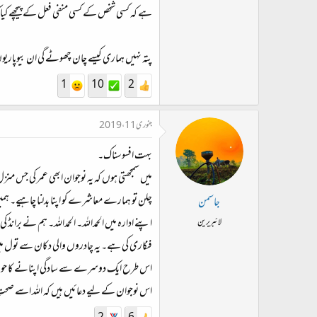
ہے کہ کسی شخص کے کسی منفی فعل کے پیچھے کیا ک
پتہ نہیں ہماری کیسے چان چھوٹے گی ان بیوپاری
1
10
2
جنوری 11، 2019
بہت افسوسناک۔
میں سمجھتی ہوں کہ یہ نوجوان ابھی عمر کی جس منز
چلن تو ہمارے معاشرے کو اپنا بدلنا چاہیے۔ ہم
جاسمن
اپنے ادارہ میں الحمداللہ۔ الحمداللہ۔ ہم نے برا
لائبریرین
فنکاری کی ہے۔ یہ چادروں والی دکان سے تول م
اس طرح ایک دوسرے سے سادگی اپنانے کا حوصل
اس نوجوان کے لیے دعائیں ہیں کہ اللہ اسے صحتِ 