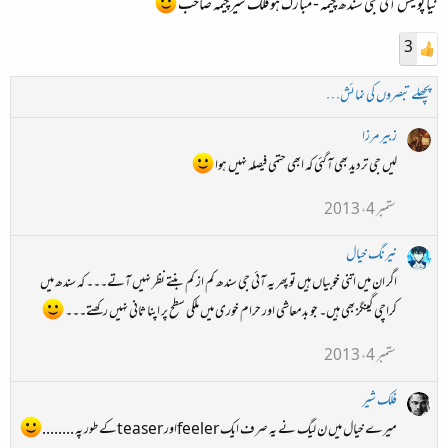
نیا پولیس آئی جی سندھ چیمہ - مبارک ہو فلک شیرچیمہ صاحب
3
پچھلے تبصروں کی نمائش…
زبیر مرزا
لیں جی تردید بھی آگئی کہ ابھی حتمی فیصلہ نہیں ہوا
ستمبر 4، 2013
نیرنگ خیال
اگر ان میں اتنی خوبیاں ہیں تو پھر یہ آئی جی سندھ کم از کم بنتے نظر نہیں آتے۔۔۔ کہ سندھ میں
کراچی گینگز بھی ہیں۔ جو بدمعاشی اور حرام خوری میں ملکی سطح پر اپنا ثانی نہیں رکھتے۔۔۔
ستمبر 4، 2013
فلک شیر
میرے خیال میں ن لیگ نے یہ صرف ایک feelerاور teaserکے طور پہ ........