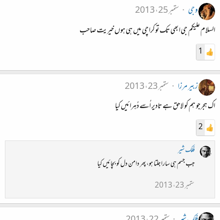
وجی
ستمبر 25، 2013
السلام علیکم جی ابھی تک تو کراچی میں ہی ہوں خیریت صاحب
1
زبیر مرزا
ستمبر 23، 2013
اک ہجرجو ہم کو لاحق ہے تادیر اُسے دُہرائیں کیا
2
فلک شیر
جب جسم ہی سارا جلتا ہو، پھر دامن دل کو بچائیں کیا
ستمبر 23، 2013
فلک شیر
ستمبر 22، 2013