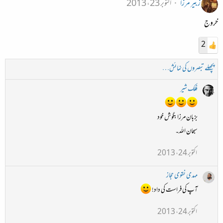
زبیر مرزا
اکتوبر 23، 2013
خروج
2
پچھلے تبصروں کی نمائش…
فلک شیر
بزبان مرزا بگوش خود
سبحان اللہ۔
اکتوبر 24، 2013
مہدی نقوی حجاز
آپ کی فراست کی داد!
اکتوبر 24، 2013