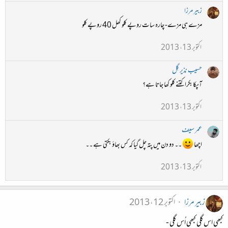
زبیر مرزا
مزے ہی مزے- چارہ سات روپے کلو کھل 40 روپے کلو
اکتوبر 13، 2013
حسیب نذیر گِل
آپکا بکرا کتنے کلو کھا جاتا ہے؟
اکتوبر 13، 2013
عمر سیف
اچھا
۔۔ دو دن میں پتہ چل گیا کہ کس بھاؤ بکتی ہے ۔۔
اکتوبر 13، 2013
زبیر مرزا
اکتوبر 12، 2013
کبھی اس گلی کبھی اُس گلی -