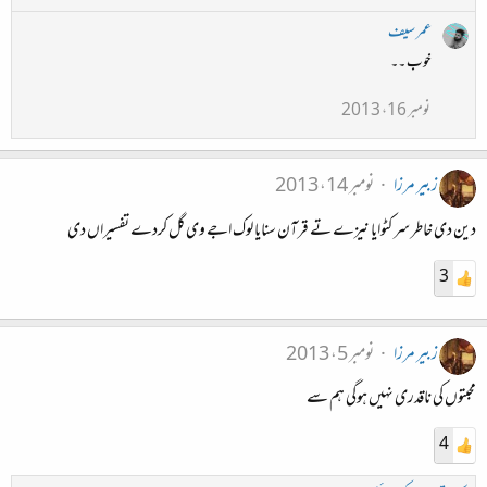
عمر سیف
خوب ۔۔
نومبر 16، 2013
زبیر مرزا
نومبر 14، 2013
دین دی خاطر سر کٹوایا نیزے تے قرآن سنایا لوک اجے وی گل کردے تفسیراں دی
3
زبیر مرزا
نومبر 5، 2013
محبتوں کی ناقدری نہیں ہوگی ہم سے
4