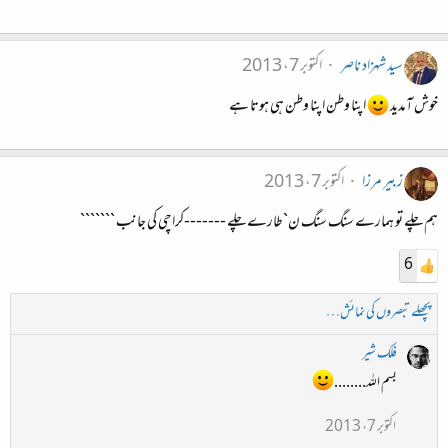
سید شہزاد ناصر
اکتوبر 7، 2013
خوش آمدید
اپنا وطن اپنا وطن ہی ہوتا ہے
زبیر مرزا
اکتوبر 7، 2013
ہم چلے تو ہمارے سنگ سنگ ن`طارے چلے -------کراچی کی جانب ```````
6
پچھلے تبصروں کی نمائش…
فلک شیر
بسم اللہ........
اکتوبر 7، 2013