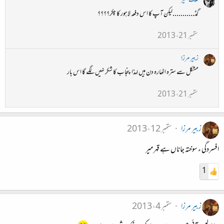
فلک شیر
گڈ...........لیکن آپ کا اس دفعہ لاہور کا چکر؟؟؟؟
ستمبر 21، 2013
زبیر مرزا
مشکل سے سترہ اٹھارہ دن ہیں لہذا پنجاب کا شکر نہیں لگے گا اس بار
ستمبر 21، 2013
زبیر مرزا
ستمبر 12، 2013
افسردگی ء سوختہ جاناں ہے قہر میر
1
زبیر مرزا
ستمبر 4، 2013