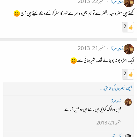
زبیر مرزا
ستمبر 22، 2013
کہتے ہیں سفروسیلہءظفر ہے تو ہم بھی دوسرے شہرکا سفرکرکے دیکھ لیتے ہیں آج
2
زبیر مرزا
ستمبر 21، 2013
ایک انٹرویو نہ ہوجائے فلک شیربھائی سے
2
پچھلے تبصروں کی نمائش…
زبیر مرزا
نہیں وہ لوگ کراچی میں رہتے ہیں وہ نہیں آرہے
ستمبر 21، 2013