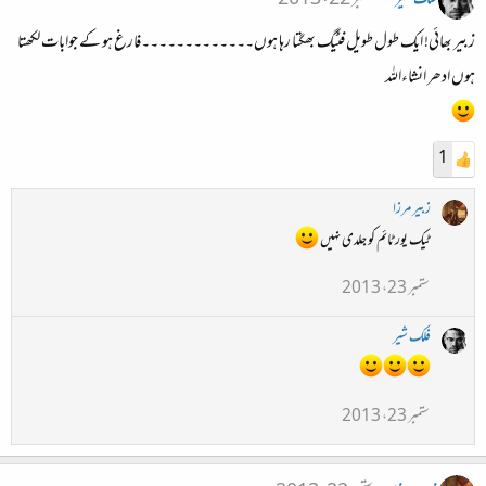
زبیر بھائی! ایک طول طویل فٹیگ بھگتا رہا ہوں۔۔۔۔۔۔۔۔۔۔۔۔۔فارغ ہو کے جوابات لکھتا
ہوں ادھر انشاءاللہ
1
زبیر مرزا
ٹیک یور ٹائم کو جلدی نہیں
ستمبر 23، 2013
فلک شیر
ستمبر 23، 2013