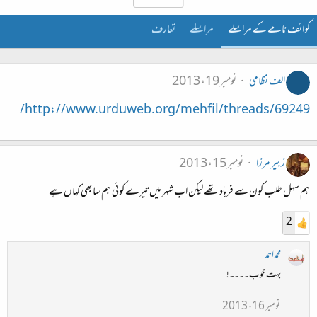
کوائف نامے کے مراسلے
مراسلے
تعارف
الف نظامی
نومبر 19، 2013
http://www.urduweb.org/mehfil/threads/69249/
زبیر مرزا
نومبر 15، 2013
ہم سہل طلب کون سے فرہاد تھے لیکن اب شہر میں تیرے کوئی ہم سابھی کہاں ہے
2
محمداحمد
بہت خوب۔۔۔۔!
نومبر 16، 2013