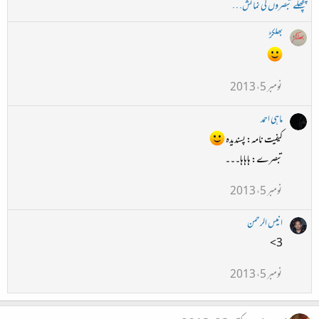
پچھلے تبصروں کی نمائش…
بھلکڑ
نومبر 5، 2013
ماہی احمد
کیفیت نامہ: پسندیدہ
تبصرے: ہاہاہا۔۔۔
نومبر 5، 2013
انیس الرحمن
3>
نومبر 5، 2013