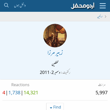
داخل ہوں
اراکین
زبیر مرزا
محفلین
رکنیت
دسمبر 2، 2011
مراسلے
Reactions
4
1,738
14,321
5,997
Find