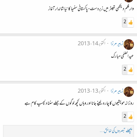
وار فلم دیکھی تھیٹر میں زبردست- پاکستانی سنیما کا نیا شاندار آغاز
2
زبیر مرزا
اکتوبر 14، 2013
عید الضحٰی مبارک
2
زبیر مرزا
اکتوبر 13، 2013
روزانہ مویشیوں کا چارہ لینے جانا اور وہاں کچھ لوگوں کے جملے سننا دلچسپ کام ہے
2
پچھلے تبصروں کی نمائش…