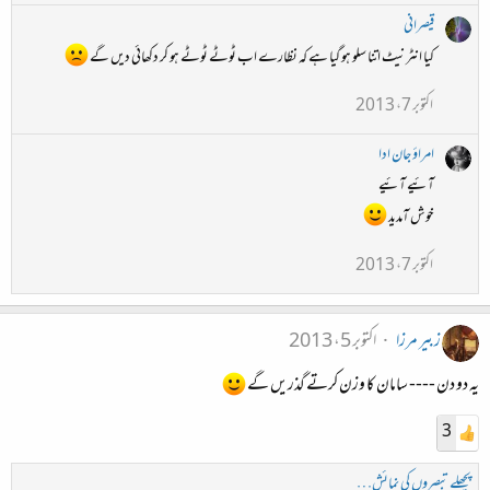
قیصرانی
کیا انٹرنیٹ اتنا سلو ہو گیا ہے کہ نظارے اب ٹوٹے ٹوٹے ہو کر دکھائی دیں گے
اکتوبر 7، 2013
امراؤ جان ادا
آئیے آئیے
خوش آمدید
اکتوبر 7، 2013
زبیر مرزا
اکتوبر 5، 2013
یہ دو دن ---- سامان کا وزن کرتے گذریں گے
3
پچھلے تبصروں کی نمائش…