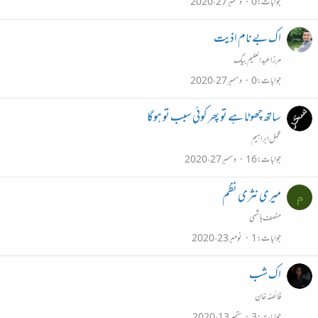
جوابات
0
دسمبر 27، 2020
اک بےنام اذیت
مرزا عبدالعلیم بیگ
جوابات
0
دسمبر 27، 2020
ساتھ چھوٹا ہے تو پھر کوئی سبب تو ہوگا
محمل ابراہیم
جوابات
16
دسمبر 27، 2020
میری نثری نظم
م
منصف ہاشمی
جوابات
1
نومبر 23، 2020
اک شب
فائضہ خان
جوابات
3
ستمبر 13، 2020