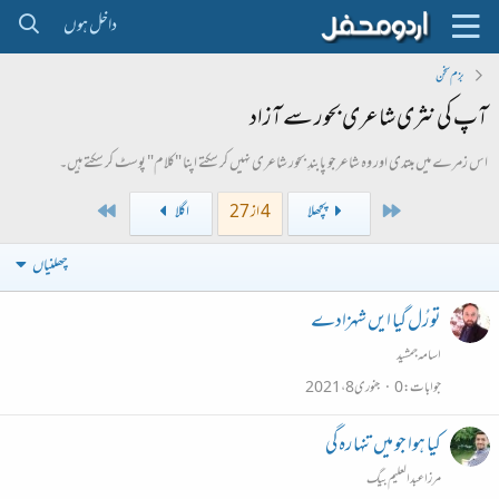
داخل ہوں
بزم سخن
آپ کی نثری شاعری بحور سے آزاد
اس زمرے میں مبتدی اور وہ شاعرجو پابندِ بحور شاعری نہیں کر سکتے اپنا "کلام" پوسٹ کر سکتے ہیں۔
Last
First
پچھلا
4 از 27
اگلا
چھلنیاں
تو رُل گیا ایں شہزادے
اسامہ جمشید
جوابات
0
جنوری 8، 2021
کیا ہوا جو میں تنہا رہ گی
مرزا عبدالعلیم بیگ