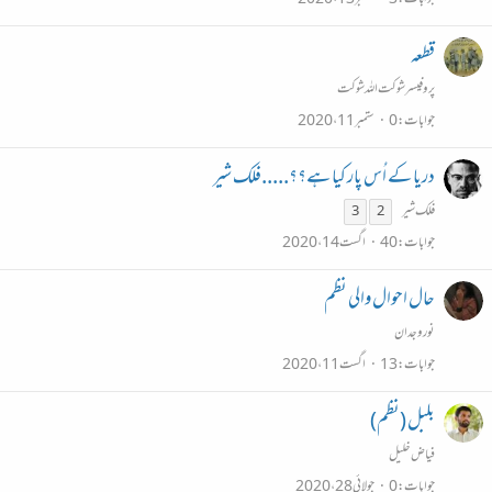
قطعہ
پروفیسر شوکت اللہ شوکت
جوابات
0
ستمبر 11، 2020
دریا کے اُس پار کیا ہے؟؟.....فلک شیر
فلک شیر
3
2
جوابات
40
اگست 14، 2020
حال احوال والی نظم
نور وجدان
جوابات
13
اگست 11، 2020
بلبل (نظم)
فیاض خلیل
جوابات
0
جولائی 28، 2020