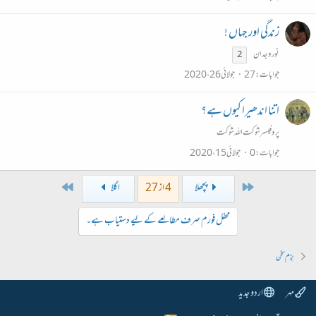
زندگی اور جہاں !
نور وجدان
2
جوابات
27
جولائی 26، 2020
اتنا اندھیرا کیوں ہے؟
پروفیسر شوکت اللہ شوکت
جوابات
0
جولائی 15، 2020
Last
First
پچھلا
4 از 27
اگلا
محفل فورم صرف مطالعے کے لیے دستیاب ہے۔
بزم سخن
مہر
اردو جدید