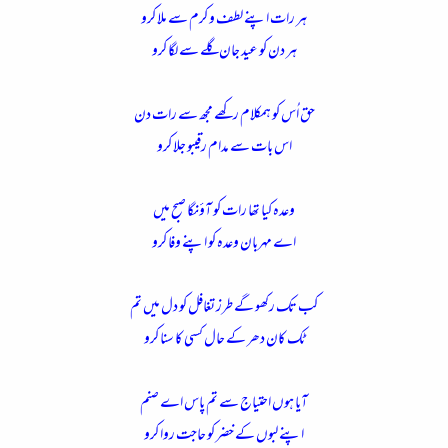
ہر رات اپنے لطف و کرم سے ملا کرو
ہر دن کو عید جان گلے سے لگا کرو
حق اُس کو ہمکلام رکھے مجھ سے رات دن
اس بات سے مدام رقیبو جلا کرو
وعدہ کیا تھا رات کو آؤنگا صبح میں
اے مہربان وعدہ کو اپنے وفا کرو
کب تک رکھو گے طرز تغافل کو دل میں تم
ٹک کان دھر کے حال کسی کا سنا کرو
آیا ہوں احتیاج سے تم پاس اے صنم
اپنے لبوں کے خضر کو حاجت روا کرو