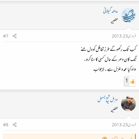
مدیحہ گیلانی
محفلین
فروری 23، 2013
#7
کب تک رکھو گے طرزِ تغافل کو دل منے​
ٹُک کان دھر کے حال کسی کا سنا کرو۔
واہ کیا عمدہ غزل ہے ۔لاجواب​
1
مزمل شیخ بسمل
محفلین
فروری 23، 2013
#8