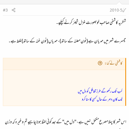
مئی 5، 2010
#3
شکریہ کاشفی صاحب خوبصورت غزل شیئر کرنے کیلیے۔
تیسرے شعر میں مہربان ہے (نون معلنہ کے ساتھ)، مہرباں (نون غنہ کے ساتھ) غلط ہے۔
کاشفی نے کہا:
کب تک رکھو گے طرز تغافل کو دل میں
ٹک کان دھر کے حال کسی کا سنا کرو
اس شعر کا پہلا مصرع مکمل نہیں ہے، "دل میں" کے بعد کوئی لفظ ہونا چاہیے تم وغیرہ کہ وزن