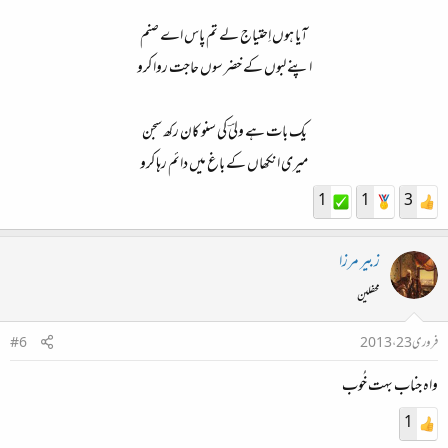
آیا ہوں اِحتیاج لے تم پاس اے صنم​
اپنے لبوں کے خضر سوں حاجت روا کرو​
یک بات ہے ولیؔ کی سنو کان رکھ سجن​
میری انکھاں کے باغ میں دائم رہا کرو​
1
1
3
زبیر مرزا
محفلین
فروری 23، 2013
#6
واہ جناب بہت خُوب
1