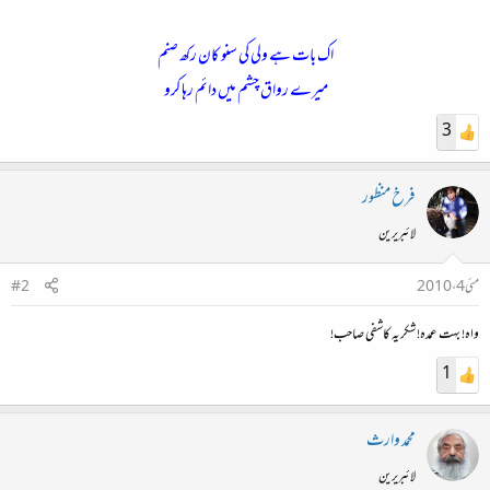
اک بات ہے
ولی
کی سنو کان رکھ صنم
میرے رواق چشم میں دائم رہا کرو
3
فرخ منظور
لائبریرین
مئی 4، 2010
#2
واہ! بہت عمدہ! شکریہ کاشفی صاحب!
1
محمد وارث
لائبریرین