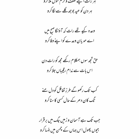
ہر رات اپنے لطف و کرم سوں ملا کرو​
ہر دن کو عید بوجھ گلے سے لگا کرو​
وعدہ کیے تھے رات کہ آؤنگا صبح میں​
اے مہربان وعدے کو اپنے وفا کرو​
حق تجھ سوں ہمکلام رکھے مجھ کو رات دن​
اس بات سے مُدام رقیباں جلا کرو​
کب تک رکھو گے طرزِ تغافل کو دل منے​
ٹُک کان دھر کے حال کسی کا سنا کرو​
جب تک ہے آسمان و زمیں جگ میں برقرار​
جیوں پھول اس جہاں کے چمن میں ہنسا کرو​