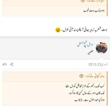
زبیر مرزا نے کہا:
واہ جناب بہت خُوب
بہت شکریہ زبیر بھائی آپکو پسند آئی غزل۔
مزمل شیخ بسمل
محفلین
فروری 23، 2013
#9
مدیحہ گیلانی نے کہا:
کب تک رکھو گے طرزِ تغافل کو دل منے​
ٹُک کان دھر کے حال کسی کا سنا کرو۔​
واہ کیا عمدہ غزل ہے ۔لاجواب​