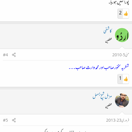
پورا نہیں ہورہا۔
2
کاشفی
محفلین
مئی 5، 2010
#4
شکریہ سخنور صاحب اور محمد وارث صاحب۔۔۔
1
مزمل شیخ بسمل
محفلین
فروری 23، 2013
#5