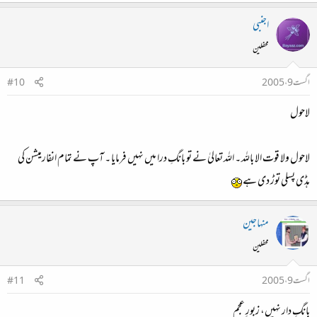
اجنبی
محفلین
اگست 9، 2005
#10
لاحول
لاحول ولا قوت الا باللہ ۔ اللہ تعالیٰ نے تو بانگِ درا میں نہیں فرمایا ۔ آپ نے تمام انفارمیشن کی
ہڈی پسلی توڑ دی ہے
منہاجین
محفلین
اگست 9، 2005
#11
بانگِ دار نہیں، زبورِ عجم