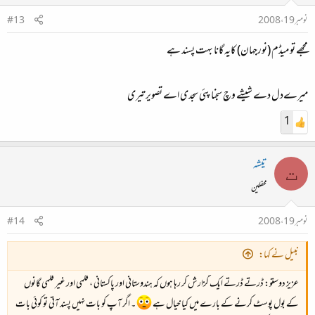
نومبر 19، 2008
#13
مجھے تو میڈم (نورجہان) کایہ گانا بہت پسند ہے
میرےدل دے شیشے وچ سجنا پئی سجدی اے تصویر تیری
1
تیشہ
ت
محفلین
نومبر 19، 2008
#14
نبیل نے کہا:
عزیز دوستو: ڈرتے ڈرتے ایک گزارش کر رہا ہوں کہ ہندوستانی اور پاکستانی ، فلمی اور غیر فلمی گانوں
کے بول پوسٹ کرنے کے بارے میں کیا خیال ہے
۔ اگر آپ کو بات نہیں پسند آتی تو کوئی بات