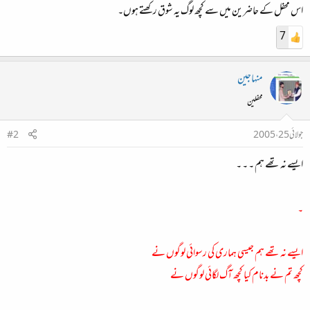
اس محفل کے حاضرین میں سے کچھ لوگ یہ شوق رکھتے ہوں۔
7
منہاجین
محفلین
جولائی 25، 2005
#2
ایسے نہ تھے ہم ۔ ۔ ۔
۔
ایسے نہ تھے ہم جیسی ہماری کی رسوائی لوگوں نے
کچھ تم نے بدنام کیا کچھ آگ لگائی لوگوں نے