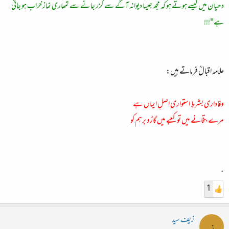
دھیان میں کیسے ہوتے ہو کہ مجھ جیسا دیوانہ آگے سے گزر جانے سے تمھاری نماز خراب ہو جاتی
ہے"!!!
علامہ اقبالؒ فرماتے ہیں:
وفاداری بشرطِ استواری اصلِ ایماں ہے
مرے بتخانے میں تو کعبے میں گاڑو برہم کو
۔
1
زیف سید
ز