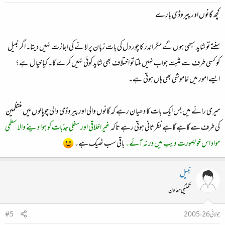
کچھ گانوں اور پیروڈی بارے
سنتے تو شاید سبھی ہوں گے مگر اندر کا چور دل کی بات زبان پر لانے کی اجازت نہیں دیتا۔ اگر نبیل
کو کسی طرف سے مثبت جواب نہیں ملتا تو اختلاف بھی شاید کوئی نہیں کرے گا۔ کیا خیال ہے؟
ایسے امور میں خاموشی بھی ہاں ہوتی ہے۔
میری رائے میں بس ایک بات کا دھیان رہے کہ گانوں والی اور پیروڈی والی چوپالوں میں منتظمین
کی طرف سے گاہے گاہے نظرثانی ہوتی رہے تاکہ
غیراخلاقی اور سفلی جذبات کو ہوا دینے والا سطحی
مواد اس خوبصورت ویب میں در نہ آئے۔
باقی سب ٹھیک ہے۔
نبیل
تکنیکی معاون
جولائی 26، 2005
#5