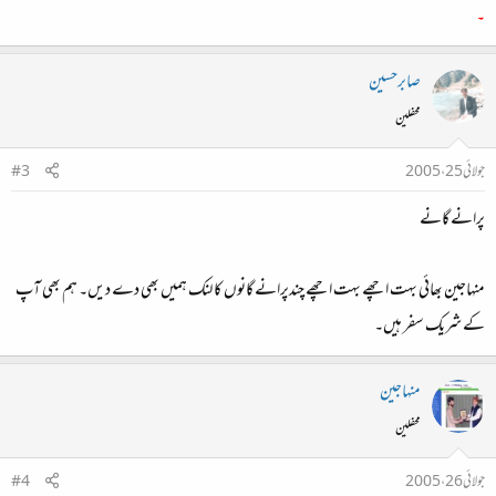
۔
صابرحسین
محفلین
جولائی 25، 2005
#3
پرانے گانے
منہاجین بھائی بہت اچھے بہت اچھے چندپرانے گانوں کا لنک ہمیں بھی دے دیں۔ ہم بھی آپ
کے شریک سفر ہیں۔
منہاجین
محفلین
جولائی 26، 2005
#4