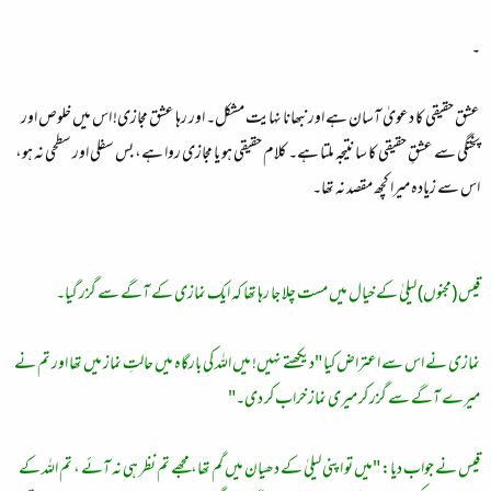
۔
عشق حقیقی کا دعویٰ آسان ہے اور نبھانا نہایت مشکل۔ اور رہا عشق مجازی! اس میں خلوص اور
پختگی سے عشقِ حقیقی کا سا نتیجہ ملتا ہے۔ کلام حقیقی ہو یا مجازی روا ہے، بس سفلی اور سطحی نہ ہو،
اس سے زیادہ میرا کچھ مقصد نہ تھا۔
قیس (مجنوں) لیلیٰ کے خیال میں مست چلا جا رہا تھا کہ ایک نمازی کے آگے سے گزر گیا۔
نمازی نے اس سے اعتراض کیا "دیکھتے نہیں! میں اللہ کی بارگاہ میں حالتِ نماز میں تھا اور تم نے
میرے آگے سے گزر کر میری نماز خراب کر دی۔"
قیس نے جواب دیا: "میں تو اپنی لیلیٰ کے دھیان میں گم تھا، مجھے تم نظر ہی نہ آئے ، تم اللہ کے