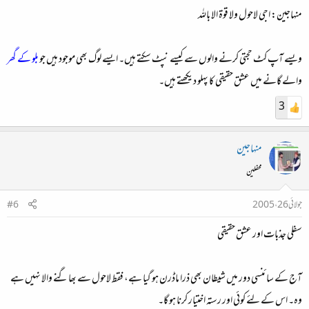
منہاجین: اجی لاحول ولا قوۃ الا باللہ
ویسے آپ کٹ حجتی کرنے والوں سے کیسے نپٹ سکتے ہیں۔ ایسے لوگ بھی موجود ہیں جو
بلو کے گھر
والے گانے میں عشق حقیقی کا پہلو دیکھتے ہیں۔
3
منہاجین
محفلین
جولائی 26، 2005
#6
سفلی جذبات اور عشق حقیقی
آج کے سائنسی دور میں شیطان بھی ذرا ماڈرن ہو گیا ہے، فقط لاحول سے بھاگنے والا نہیں ہے
وہ۔ اس کے لئے کوئی اور رستہ اختیار کرنا ہو گا۔