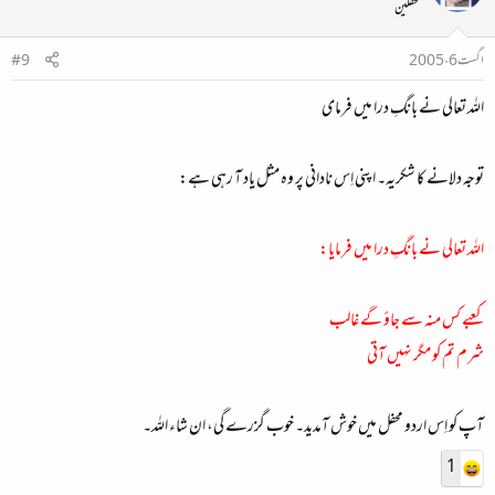
محفلین
اگست 6، 2005
#9
اللہ تعالی نے بانگِ درا میں فرمای
توجہ دلانے کا شکریہ۔ اپنی اِس نادانی پر وہ مثل یاد آ رہی ہے:
اللہ تعالی نے بانگِ درا میں فرمایا:
کعبے کس منہ سے جاؤ گے غالب
شرم تم کو مگر نہیں آتی
آپ کو اِس اردو محفل میں خوش آمدید۔ خوب گزرے گی، ان شاء اللہ۔
1