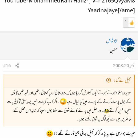
v=n2T65QvyaM8"]YouTube - Mohammed Rafi / Hafiz -
Yaad na jaye[/ame]
1
ابوشامل
محفلین
نومبر 20، 2008
#16
نبیل نے کہا:
عزیز دوستو: ڈرتے ڈرتے ایک گزارش کر رہا ہوں کہ ہندوستانی اور پاکستانی ، فلمی اور غیر فلمی گانوں
کے بول پوسٹ کرنے کے بارے میں کیا خیال ہے
۔ اگر آپ کو بات نہیں پسند آتی تو کوئی بات
نہیں، نہیں کرتے
۔ دراصل میں پرانے گانے شوق سے سنتا ہوں، سوچا کہ شاید اس محفل کے
حاضرین میں سے کچھ لوگ یہ شوق رکھتے ہوں۔
حیرت ہو رہی ہے یہ پڑھ کر کہ نبیل بھائی بھی ڈرتے تھے ؟؟