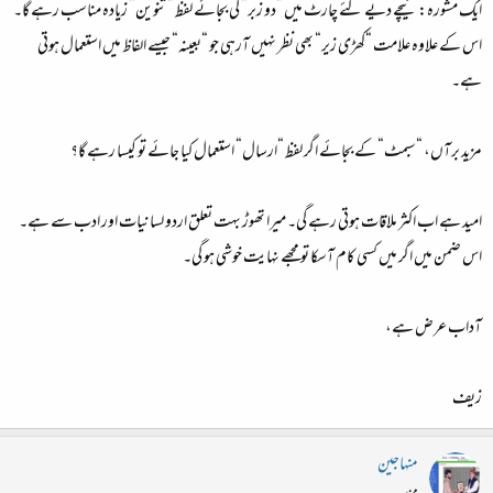
ایک مشورہ: نیچے دیے گئے چارٹ میں “دو زبر“ کی بجائے لفظ “تنوین“ زیادہ مناسب رہے گا۔
اس کے علاوہ علامت “کھڑی زیر“ بھی نظر نہیں آرہی جو “بعینہ“ جیسے الفاظ میں استعمال ہوتی
ہے۔
مزید برآں، “سبمٹ“ کے بجائے اگر لفظ “ارسال“ استعمال کیا جائے تو کیسا رہے گا؟
امید ہے اب اکثر ملاقات ہوتی رہے گی۔ میرا تھوڑ بہت تعلق اردو لسانیات اور ادب سے ہے۔
اس ضمن میں اگر میں کسی کام آسکا تو مجھے نہایت خوشی ہو گی۔
آداب عرض ہے،
زیف
منہاجین