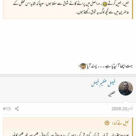
نہیں، نہیں کرتے
۔ دراصل میں پرانے گانے شوق سے سنتا ہوں، سوچا کہ شاید اس محفل کے
حاضرین میں سے کچھ لوگ یہ شوق رکھتے ہوں۔
بہت اچھا آئیڈیا ہے ۔ ۔۔ پسند آیا
فیصل عظیم فیصل
محفلین
نومبر 20، 2008
#15
نبیل نے کہا: