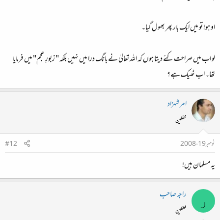
او ہو! تو میں ایک بار پھر بھول گیا۔
لو اب میں صراحت کئے دیتا ہوں کہ اللہ تعالیٰ نے بانگ درا میں نہیں بلکہ " زبورِ عجم" میں فرمایا
تھا۔ اب ٹھیک ہے؟
امر شہزاد
محفلین
نومبر 19، 2008
#12
یہ مسلمان ہیں!
راجہ صاحب
ر
محفلین