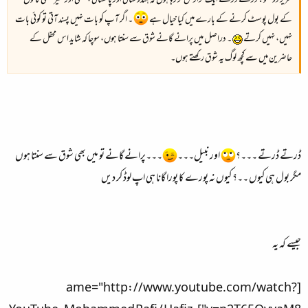
عزیز دوستو: ڈرتے ڈرتے ایک گزارش کر رہا ہوں کہ ہندوستانی اور پاکستانی ، فلمی اور غیر فلمی گانوں
کے بول پوسٹ کرنے کے بارے میں کیا خیال ہے
۔ اگر آپ کو بات نہیں پسند آتی تو کوئی بات
نہیں، نہیں کرتے
۔ دراصل میں پرانے گانے شوق سے سنتا ہوں، سوچا کہ شاید اس محفل کے
حاضرین میں سے کچھ لوگ یہ شوق رکھتے ہوں۔
ڈرتے ڈرتے ۔۔۔؟
اور نبیل۔۔۔
۔۔۔پرانے گانے تو میں بھی شوق سے سنتا ہوں
مگر بول ہی کیوں ۔۔؟ کیوں نہ پورے کا پورا گانا ہی اپ لوڈ کر دیں
جیسے کہ یہ
[ame="http://www.youtube.com/watch?