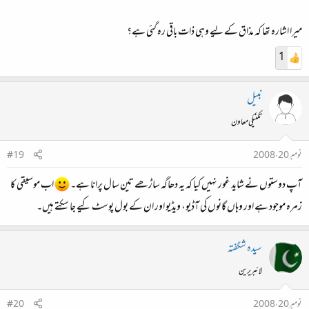
میرا اشارہ تھا کہ مذاق کے لیے وہی ذات باقی رہ گئی ہے؟
1
نبیل
تکنیکی معاون
نومبر 20، 2008
#19
آپ دوستوں نے شاید غور نہیں کیا کہ یہ دھاگہ ساڑھے تین سال پرانا ہے۔
اب موسیقی کا
زمرہ موجود ہے اور وہاں گانوں کی آڈیو، ویڈیو اور ان کے بول پوسٹ کیے جا سکتے ہیں۔
سیدہ شگفتہ
لائبریرین
نومبر 20، 2008
#20