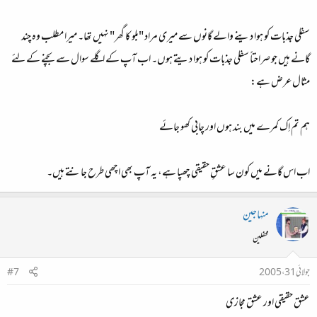
سفلی جذبات کو ہوا دینے والے گانوں سے میری مراد "بلو کا گھر" نہیں تھا۔ میرا مطلب وہ چند
گانے ہیں جو صراحتاً سفلی جذبات کو ہوا دیتے ہوں۔ اب آپ کے اگلے سوال سے بچنے کے لئے
مثال عرض ہے:
ہم تم اِک کمرے میں بند ہوں اور چابی کھو جائے
اب اس گانے میں کون سا عشقِ حقیقی چھپا ہے، یہ آپ بھی اچھی طرح جانتے ہیں۔
منہاجین
محفلین
جولائی 31، 2005
#7
عشق حقیقی اور عشق مجازی