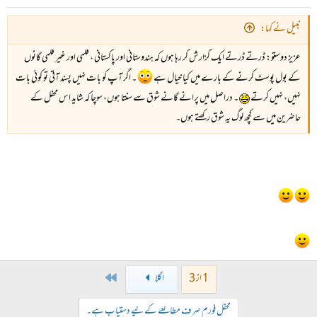
نبیل نے کہا:
عزیز دوستو: ڈرتے ڈرتے ایک گزارش کر رہا ہوں کہ ہندوستانی اور پاکستانی ، فلمی اور غیر فلمی گانوں
کے بول پوسٹ کرنے کے بارے میں کیا خیال ہے
۔ اگر آپ کو بات نہیں پسند آتی تو کوئی بات
نہیں، نہیں کرتے
۔ دراصل میں پرانے گانے شوق سے سنتا ہوں، سوچا کہ شاید اس محفل کے
حاضرین میں سے کچھ لوگ یہ شوق رکھتے ہوں۔
Last
1 از 3
اگلا
محفل فورم صرف مطالعے کے لیے دستیاب ہے۔