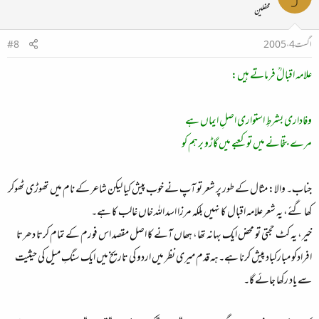
محفلین
اگست 4، 2005
#8
علامہ اقبالؒ فرماتے ہیں:
وفاداری بشرطِ استواری اصلِ ایماں ہے
مرے بتخانے میں تو کعبے میں گاڑو برہم کو
جناب۔ والا: مثال کے طور پر شعر تو آپ نے خوب پیش کیا لیکن شاعر کے نام میں تھوڑی ٹھوکر
کھا گئے، یہ شعر علامہ اقبال کا نہیں بلکہ مرزا اسد اللہ خاں غالب کا ہے۔
خیر، یہ کٹ حجتی تو محض ایک بہانہ تھا، ہھاں آنے کا اصل مقصد اس فورم کے تمام کرتا دھرتا
افرادکو مبارکباد پیش کرنا ہے۔ ہہ قدم میری نظر میں اردو کی تاریخ میں ایک سنگِ میل کی حیثیت
سے یاد رکھا جائے گا۔