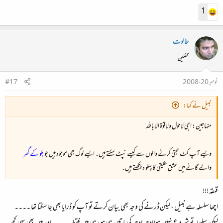
1
طالوت
محفلین
نومبر 20، 2008
#17
نبیل نے کہا:
منہاجین: اجی لاحول ولا قوۃ الا باللہ
ویسے آپ کٹ حجتی کرنے والوں سے کیسے نپٹ سکتے ہیں۔ ایسے لوگ بھی موجود ہیں جو
بلو کے گھر
والے گانے میں عشق حقیقی کا پہلو دیکھتے ہیں۔
قہقہ !!!
اچھا سلسلہ ہے نبیل ، لیکن ڈرنے کی وجہ بھی بیان کرتے تو آپ کو ڈرایا بھی جا سکتا تھا ۔۔۔۔