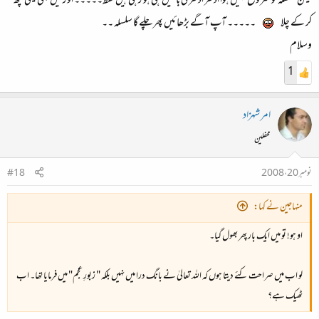
لیکن سلسلہ تو شروع نہیں ہوا ادھر ادھر کی باتیں ہی ہو رہی ہیں فقط۔۔۔۔۔ اور میں بھی یہی کچھ
کر کے چلا
۔۔۔۔۔ آپ آگے بڑھائیں پھر چلے گا سلسلہ ۔۔
وسلام
1
امر شہزاد
محفلین
نومبر 20، 2008
#18
منہاجین نے کہا:
او ہو! تو میں ایک بار پھر بھول گیا۔
لو اب میں صراحت کئے دیتا ہوں کہ اللہ تعالیٰ نے بانگ درا میں نہیں بلکہ " زبورِ عجم" میں فرمایا تھا۔ اب
ٹھیک ہے؟