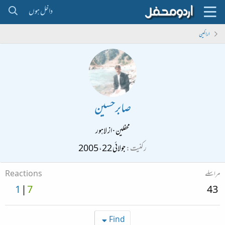
داخل ہوں
اراکین
صابرحسین
محفلین
·
از
لاہور
رکنیت
جولائی 22، 2005
مراسلے
Reactions
1
7
43
Find