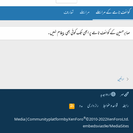
کوائف نامے کے مراسلے
مراسلے
تعارف
صابرحسین کے کوائف نامے پر ابھی تک کوئی بھی پیغام نہیں۔
اراکین
مہر
اردو جدید
رابطہ
قواعد و ضوابط
راز داری
مدد
R
S
S
®
Media
|
Community platform by XenForo
© 2010-2022 XenForo Ltd.
embeds via s9e/MediaSites