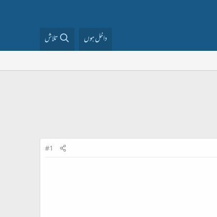
داخل ہوں
تلاش
#1