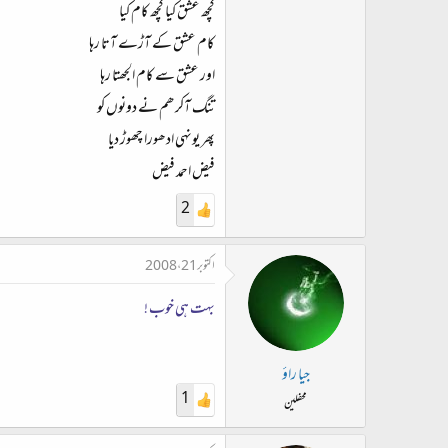
کچھ عشق کیا کچھ کام کیا
کام عشق کے آڑے آتا رہا
اور عشق سے کام الجھتا رہا
تنگ آکر ھم نے دونوں کو
پھر یونہی ادھورا چھوڑ دیا
فیض احمد فیض
2
اکتوبر 21، 2008
بہت ہی خوب !
جیا راؤ
1
محفلین