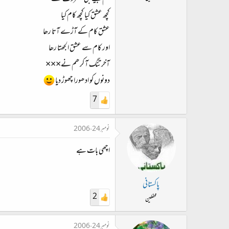
ت
کچھ عشق کیا کچھ کام کیا
د
ا
عشق کام کے آڑے آتا رھا
ء
اور کام سے عشق الجھتا رھا
آخر تنگ آ کر ھم نے×××
دونوں کو ادھورا چھوڑ دیا
7
نومبر 24، 2006
اچھی بات ہے
پاکستانی
2
محفلین
نومبر 24، 2006