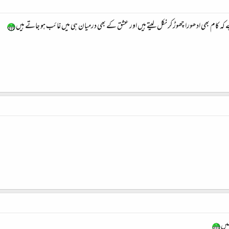
 کہ کام بھی ادھورا چھوڑ کر نکل لیتے ہیں اور عشق کے بھی درمیان ہی میں غائب ہو جاتے ہیں
نہیں