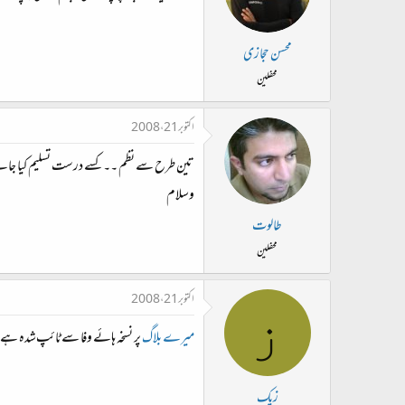
محسن حجازی
محفلین
اکتوبر 21، 2008
تین طرح سے نظم ۔۔ کسے درست تسلیم کیا جائ
وسلام
طالوت
محفلین
اکتوبر 21، 2008
ز
میرے بلاگ
پر نسخہ ہائے وفا سے ٹائپ‌شدہ ہے
زیک