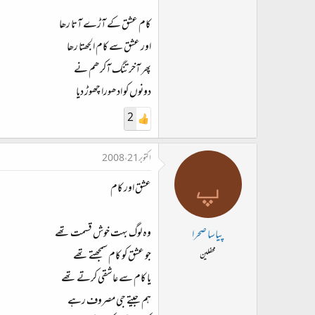
کام عشق کے آڑے آتا رھا
اور عشق سے کام الجھتا رھا
پھر آخر تنگ آکر ھم نے
دونوں کو ادھورا چھوڑ دیا
2
اکتوبر 21، 2008
پ
عشق اور کام
وہ لوگ بہت خوش قسمت تھے
پیاسا صحرا
جو عشق کو کام سمجھتے تھے
محفلین
یا کام سے عاشقی کرتے تھے
ہم جیتے جی مصروف رہے