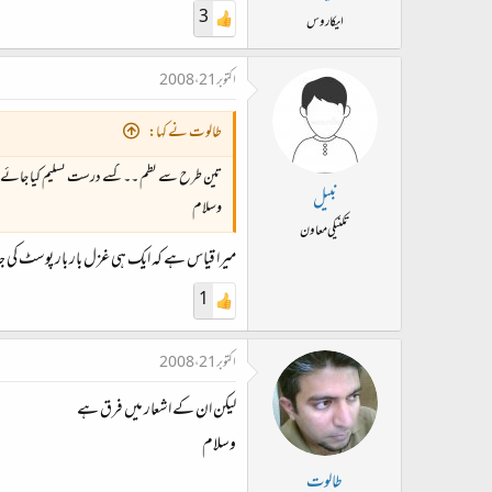
3
ایکاروس
اکتوبر 21، 2008
طالوت نے کہا:
تین طرح سے نظم ۔۔ کسے درست تسلیم کیا جائے 
نبیل
وسلام
تکنیکی معاون
میرا قیاس ہے کہ ایک ہی غزل بار بار پوسٹ کی جا
1
اکتوبر 21، 2008
لیکن ان کے اشعار میں فرق ہے
وسلام
طالوت