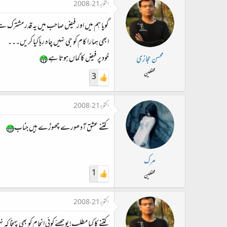
اکتوبر 21، 2008
گویا ہم میں اور فیض صاحب میں یہ قدر مشترک ہے
ابھی ہمارا کام کو جی نہیں چاہ رہا کیا کریں۔۔۔
خود پر فیض کا گماں ہوتا ہے
محسن حجازی
محفلین
3
اکتوبر 21، 2008
کتنے عشق آدھورے چھوڑے ہیں جناب
مرک
1
محفلین
اکتوبر 21، 2008
کتنے کا کیا مطلب! پوچھئے کوئی انجام کو بھی پہنچا کہ 