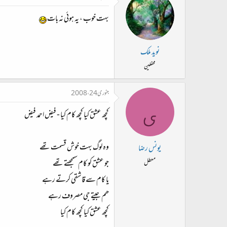
بہت خوب ، یہ ہوئی نہ بات
نوید ملک
محفلین
جنوری 24، 2008
ی
کچھ عشق کیا کچھ کام کیا - فیض احمد فیض
وہ لوگ بہت خوش قسمت تھے
یونس رضا
جو عشق کو کام سمجھتے تھے
معطل
یا کام سے قاشقی کرتے رہے
ھم جیتے جی مصروف رہے
کچھ عشق کیا کچھ کام کیا