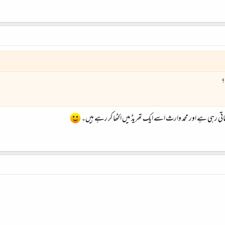
؟
تی رہی ہے اور محمد وارث اسے ایک تھریڈ میں اکٹھا کر رہے ہیں۔