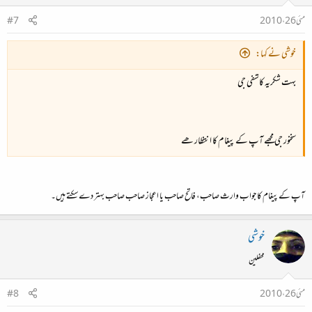
مئی 26، 2010
#7
خوشی نے کہا:
بہت شکریہ کاشفی جی
سخنور جی مجھے آپ کے پیغام کا انتظار ھے
آپ کے پیغام کا جواب وارث صاحب، فاتح صاحب یا اعجاز صاحب صاحب بہتر دے سکتے ہیں۔
خوشی
محفلین
مئی 26، 2010
#8