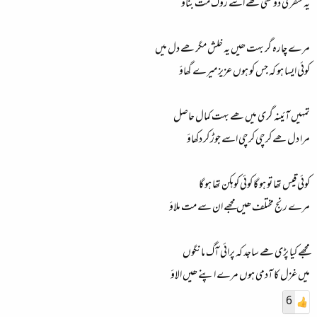
یہ سفر کی دوستی ھے اسے روگ مت بناؤ
مرے چارہ گر بہت ھیں یہ خلش مگر ھے دل میں
کوئی ایسا ہو کہ جس کو ہوں عزیز میرے گھاؤ
تمہیں آئینہ گری میں ھے بہت کمال حاصل
مرا دل ھے کرچی کرچی اسے جوڑ کر دکھاؤ
کوئی قیس تھا تو ہو گا کوئی کوہکن تھا ہو گا
مرے رنج مختلف ھیں مجھے ان سے مت ملاؤ
مجھے کیا پڑی ھے ساجد کہ پرائی آگ مانگوں
میں غزل کا آدمی ہوں مرے اپنے ھیں الاؤ
6