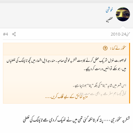
خوشی
محفلین
مئی 24، 2010
#4
سخنور نے کہا:
خوبصورت غزل شریکِ محفل کرنے کا بہت شکریہ خوشی صاحبہ۔ مندرجہ ذیل اشعار میں کچھ ٹائپنگ کی غلطیاں
ہیں، ہو سکے تو انہیں درست کر دیجیے۔
اس شعر میں شاید "بتا" کی جگہ "پتا" ہونا چاہیے۔
کوئی کیسا ہم سفر ھے یہ ابھی سے مت بتاؤ
مزید نمائش کے لیے کلک کریں۔۔۔
ابھی کیا
بتا
کسی کا کہ چلی نہیں ھے ناؤ
اس شعر کے مصرع اولیٰ میں شاید "تو" کا لفظ کم ہے۔
شکریہ سخنور جی ،،،،پتہ کو بتا لکھ گئی تھی میں نے ٹھیک کر دی ھے ٹائپنگ کی غلطی
کوئی قیس تھا تو ہو گا کوئی کوہکن تھا
تو
ہو گا