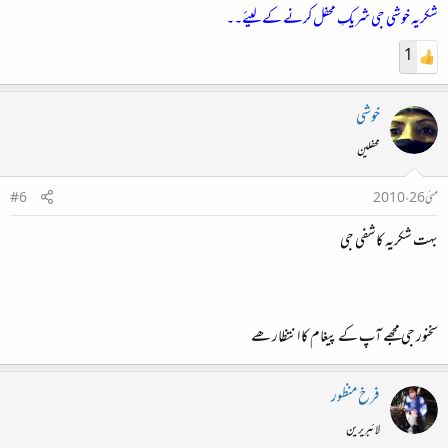
شکریہ خوشی جی شریکِ محفل کرنے کے لیئے۔۔
1
خوشی
محفلین
مئی 26، 2010
#6
بہت شکریہ کاشفی جی
سخنور جی مجھے آپ کے پیغام کا انتظار ھے
فرخ منظور
لائبریرین