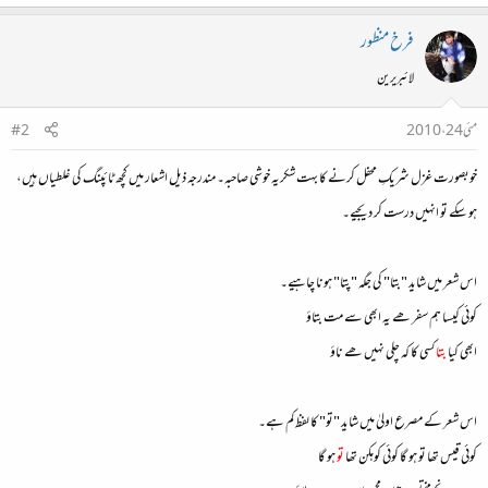
فرخ منظور
لائبریرین
مئی 24، 2010
#2
خوبصورت غزل شریکِ محفل کرنے کا بہت شکریہ خوشی صاحبہ۔ مندرجہ ذیل اشعار میں کچھ ٹائپنگ کی غلطیاں ہیں،
ہو سکے تو انہیں درست کر دیجیے۔
اس شعر میں شاید "بتا" کی جگہ "پتا" ہونا چاہیے۔
کوئی کیسا ہم سفر ھے یہ ابھی سے مت بتاؤ
ابھی کیا
بتا
کسی کا کہ چلی نہیں ھے ناؤ
اس شعر کے مصرع اولیٰ میں شاید "تو" کا لفظ کم ہے۔
کوئی قیس تھا تو ہو گا کوئی کوہکن تھا
تو
ہو گا