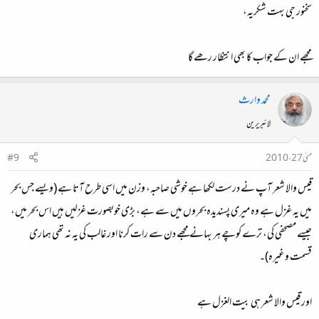
سخنور جی بہت شکریہ،
مجھے ان کے جواب کا بھی انتظار رھے گا
محمد وارث
لائبریرین
مئی 27، 2010
#9
قیس والا شعر آپ نے درست لکھا ہے خوشی صاحبہ، وزن میں اسی طرح آتا ہے (ویسے جس بحر
میں یہ غزل ہے وہ میری پسندیدہ بحروں میں سے ہے، بڑی خوبصورت غزلیں ہیں اس بحر میں،
جیسے مصحفی کی، ترے کوچے ہر بہانے مجھے دن سے رات کرنا اور غالب کی یہ نہ تھی ہماری
قسمت وغیرہ)۔
اور قیس والا شعر ہی بیت الغزل ہے