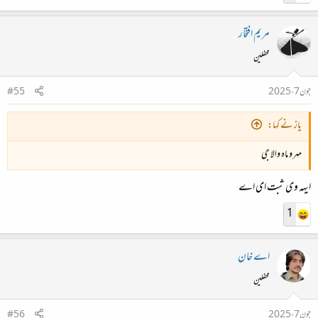
مریم افتخار
محفلین
جون 7، 2025
#55
یاز نے کہا:
مہر و ماہ والا جی
ایہہ وی ثبت ای اے
1
اے خان
محفلین
جون 7، 2025
#56