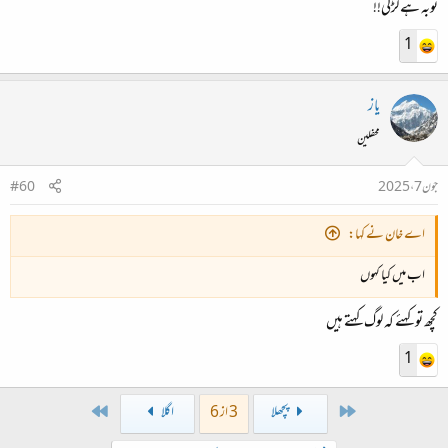
توبہ ہے لڑکی!!
1
یاز
محفلین
جون 7، 2025
#60
اے خان نے کہا:
اب میں کیا کہوں
کچھ تو کہئے کہ لوگ کہتے ہیں
1
Last
First
پچھلا
3 از 6
اگلا