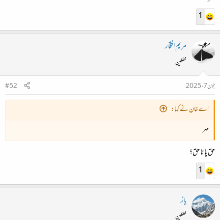
1
مریم افتخار
محفلین
جون 7، 2025
#52
اے خان نے کہا:
مہر
حق یا نا حق؟
1
یاز
محفلین