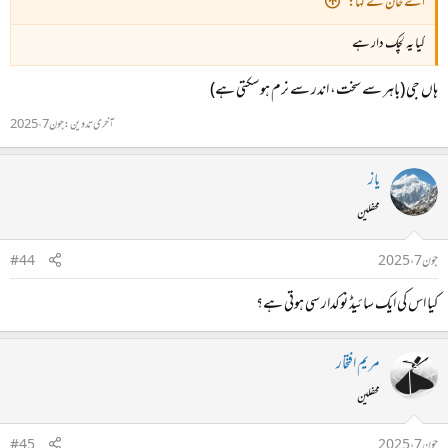
اے خان نے کہا:
کیا یہ لچک دار ہے
ہاں جی (باہر سے سخت، اندر سے نرم ہوسکتی ہے)
آخری تدوین:
جون 7، 2025
یاز
محفلین
جون 7، 2025
#44
کیا اس کی ایک سائیڈ نوکدار سی ہوتی ہے؟
مریم افتخار
محفلین
جون 7، 2025
#45