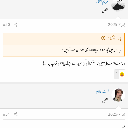
مریم افتخار
محفلین
جون 7، 2025
#50
یاز نے کہا:
کیا اس میں کچھ حروف یا الفاظ بھی مندرج ہوتے ہیں؟
درست است (نہیں نا استعمال کی عید سے پہلے یا اس ٹرپ پہ!!!)
1
اے خان
محفلین
جون 7، 2025
#51
مہر