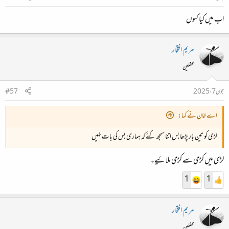
اب میں کیا کہوں
مریم افتخار
محفلین
جون 7، 2025
#57
اے خان نے کہا:
لڑی کو تین بار پڑھا بس اتنا سمجھ گئے کہ ہماری بس کی بات نہیں
لڑی میں کڑی سے کڑی ملائیے۔
1
1
مریم افتخار
محفلین