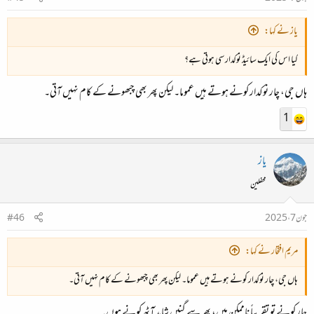
یاز نے کہا:
کیا اس کی ایک سائیڈ نوکدار سی ہوتی ہے؟
ہاں جی، چار نوکدار کونے ہوتے ہیں عموما۔ لیکن پھر بھی چبھونے کے کام نہیں آتی۔
1
یاز
محفلین
جون 7، 2025
#46
مریم افتخار نے کہا:
ہاں جی، چار نوکدار کونے ہوتے ہیں عموما۔ لیکن پھر بھی چبھونے کے کام نہیں آتی۔
چار کونے تو تقریباً ناممکن ہیں، پھر سے گنیں شاید آٹھ کونے ہوں۔