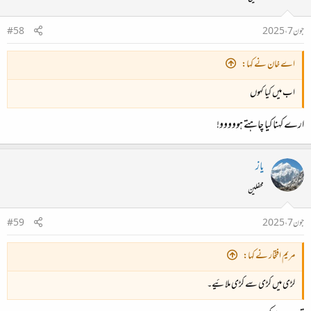
جون 7، 2025
#58
اے خان نے کہا:
اب میں کیا کہوں
ارے کہنا کیا چاہتے ہووووو!
یاز
محفلین
جون 7، 2025
#59
مریم افتخار نے کہا:
لڑی میں کڑی سے کڑی ملائیے۔