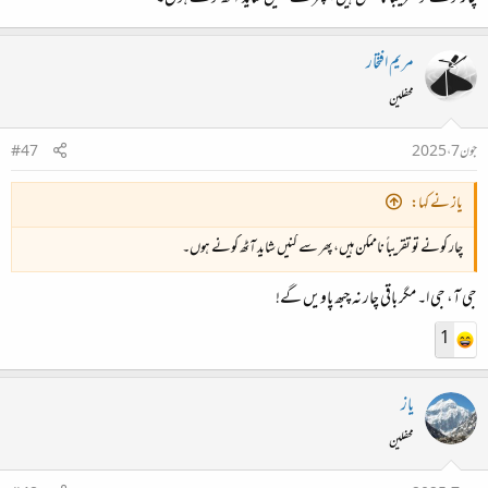
مریم افتخار
محفلین
جون 7، 2025
#47
یاز نے کہا:
چار کونے تو تقریباً ناممکن ہیں، پھر سے گنیں شاید آٹھ کونے ہوں۔
جی آ، جی ا۔ مگر باقی چار نہ چبھ پاویں گے!
1
یاز
محفلین