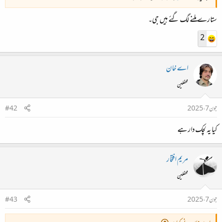
ستارے ملنے لگ گئے ہیں جی۔
2
اے خان
محفلین
جون 7، 2025
#42
کیا یہ لچک دار ہے
مریم افتخار
محفلین
جون 7، 2025
#43