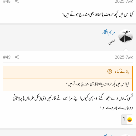
جون 7، 2025
#48
کیا اس میں کچھ حروف یا الفاظ بھی مندرج ہوتے ہیں؟
مریم افتخار
محفلین
جون 7، 2025
#49
یاز نے کہا:
کیا اس میں کچھ حروف یا الفاظ بھی مندرج ہوتے ہیں؟
تسی کدوں دے بجھ گئے او، ہن کیوں اپنے مراسلے تے قارئین دی (کل طرحاں) پریشانی
ودھاندے پھردے او!!
1