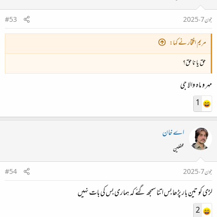
جون 7، 2025
#53
مریم افتخار نے کہا:
حق یا نا حق؟
مہر و ماہ والا جی
1
اے خان
محفلین
جون 7، 2025
#54
لڑی کو تین بار پڑھا بس اتنا سمجھ گئے کہ ہماری بس کی بات نہیں
2