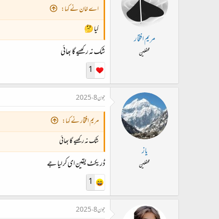
اے خان نے کہا:
کیا 🤔
مریم افتخار
شک نہ رکھیے گا بھائی
محفلین
1
جون 8، 2025
مریم افتخار نے کہا:
شک نہ رکھیے گا بھائی
یاز
ڈریکٹ یقین ای کر لیا جے
محفلین
1
جون 8، 2025