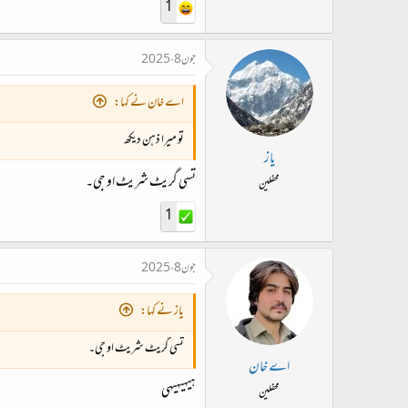
1
جون 8، 2025
اے خان نے کہا:
تو میرا ذہن دیکھ
یاز
تسی گریٹ شریٹ او جی۔
محفلین
1
جون 8، 2025
یاز نے کہا:
تسی گریٹ شریٹ او جی۔
اے خان
ہیہیہیہی
محفلین