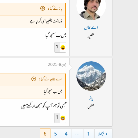
یاز نے کہا:
ڈریکٹ یقین ای کر لیا جے
اے خان
بس ب سمجھ گیا
محفلین
1
جون 8، 2025
اے خان نے کہا:
بس ب سمجھ گیا
یاز
تبھی تو ہم آپ کو سمجھدار کہتے ہیں
محفلین
1
پچھلا
1
…
4
5
6