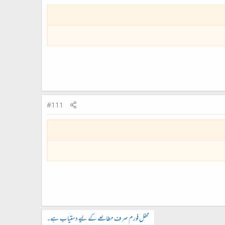
#111
محفل فورم صرف مطالعے کے لیے دستیاب ہے۔