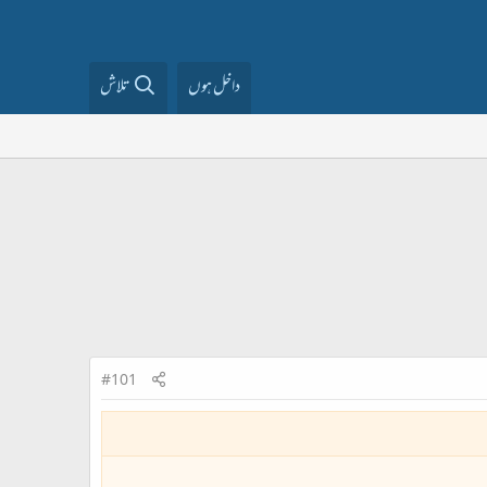
داخل ہوں
تلاش
#101