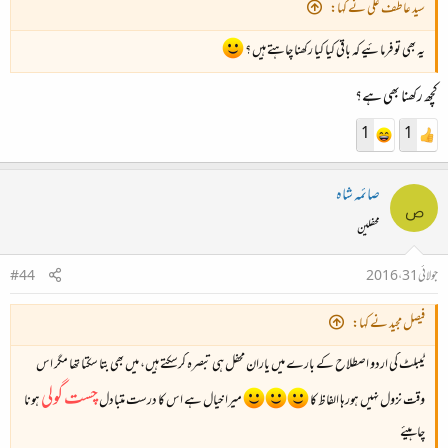
سید عاطف علی نے کہا:
یہ بھی تو فرمائیے کہ باقی کیا کیا رکھنا چاہتے ہیں ؟
کچھ رکھنا بھی ہے؟
1
1
صائمہ شاہ
ص
محفلین
جولائی 31، 2016
#44
فیصل مجید نے کہا:
ٹیبلٹ کی اردو اصطلاح کے بارے میں یاران محفل ہی تبصرہ کرسکتے ہیں، میں بھی بتا سکتا تھا مگر اس
چست گولی
وقت نزول نہیں ہورہا الفاظ کا
میرا خیال ہے اس کا درست متبادل
ہونا
چاہیئے