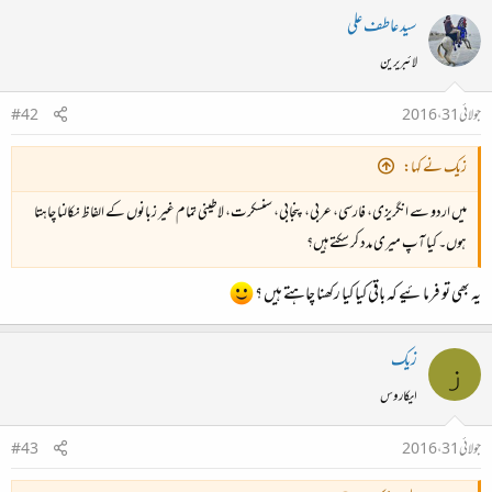
سید عاطف علی
لائبریرین
جولائی 31، 2016
#42
زیک نے کہا:
میں اردو سے انگریزی، فارسی، عربی، پنجابی، سنسکرت، لاطینی تمام غیر زبانوں کے الفاظ نکالنا چاہتا
ہوں۔ کیا آپ میری مدد کر سکتے ہیں؟
یہ بھی تو فرمائیے کہ باقی کیا کیا رکھنا چاہتے ہیں ؟
زیک
ز
ایکاروس
جولائی 31، 2016
#43