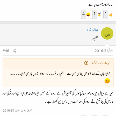
سارا زور چست پر ہے
4
1
1
صائمہ شاہ
ص
محفلین
جولائی 31، 2016
#46
محمد وارث نے کہا:
ترکی زبان کے الفاظ کا بھی اپنا ہی حُسن ہے، بیگم، خانم۔۔۔۔واہ واہ، زبانِ یارِ من ترکی۔۔۔۔۔۔
میرے خیال میں دوسری زبانوں کی آمیزش نے اردو کے حسن میں اضافہ ہی کیا ہے اور ترکی اور
فارسی کی چاشنی نے اردو کی سماعت میں رس ہی گھولا ہے ۔
آخری تدوین:
جولائی 31، 2016