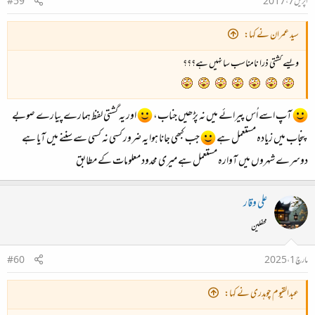
اپریل 7، 2017
#59
سید عمران نے کہا:
ویسے گشتی ذرا نامناسب سا نہیں ہے؟؟؟
آپ اسے اُس پیرائے میں نہ پڑھیں جناب،
اور یہ گشتی لفظ ہمارے پیارے صوبے
پنجاب میں زیادہ مستعمل ہے
جب کبھی جانا ہوا یہ ضرور کسی نہ کسی سے سننے میں آیا ہے
دوسرے شہروں میں آوارہ مستعمل ہے میری محدود معلومات کے مطابق
علی وقار
محفلین
مارچ 1، 2025
#60
عبدالقیوم چوہدری نے کہا: