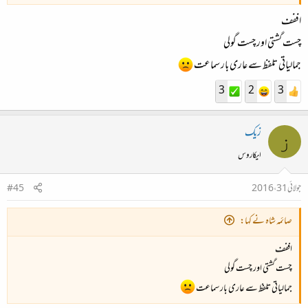
اففف
چست گشتی اور چست گولی
جمالیاتی تلفظ سے عاری بار سماعت
3
2
3
زیک
ز
ایکاروس
جولائی 31، 2016
#45
صائمہ شاہ نے کہا:
اففف
چست گشتی اور چست گولی
جمالیاتی تلفظ سے عاری بار سماعت