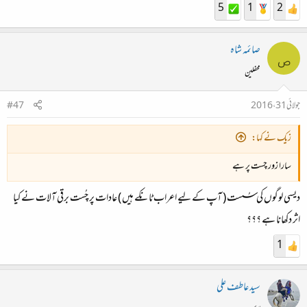
5
1
2
صائمہ شاہ
ص
محفلین
جولائی 31، 2016
#47
زیک نے کہا:
سارا زور چست پر ہے
دیسی لوگوں کی سُست ( آپ کے لیے اعراب ٹانکے ہیں ) عادات پر چُست برقی آلات نے کیا
اثر دکھانا ہے ؟؟؟
1
سید عاطف علی