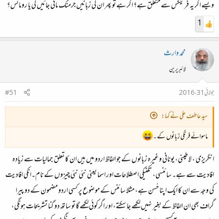
ویسے اگر یہ فرینکس سے متعلق ہے؟ اگر ہے تو پھر ان کی زبانیں جرمنک مانی جائیں گی یا رومانس؟
1
محمد وارث
لائبریرین
جولائی 31، 2016
#51
سید عاطف علی نے کہا:
ماسوائے فرنگی زبانوں کے ۔
انگریزی ، لاطینی، یونانی وغیرہ زبانوں کے جو الفاظ اردو میں ہیں ان کا تعلق جمالیات سے زیادہ
افادیت سے ہے۔ سائنسی، تکنیکی اصطلاحات اور اسما یعنی نئی نئی چیزوں کے نام۔انکی افادیت
کی وجہ سے ان کا ایک اپنا حُسن ہے، مثلا سائنس کے موضوع پر کسی اردو مضمون کے دو پیرا
گراف بھی ان الفاظ کے بغیر نہیں لکھے جا سکتے، اور اگر کوئی لکھے گا تو ساتھ دو گنا تشریحات ہونگی،