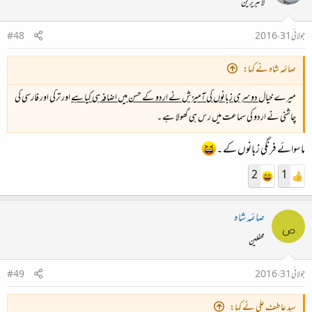
لائبریرین
جولائی 31، 2016
#48
صائمہ شاہ نے کہا:
میرے خیال
دوسری زبانوں کی آمیزش نے اردو کے حسن میں اضافہ ہی کیا ہے
اور ترکی اور فارسی کی
چاشنی نے اردو کی سماعت میں رس ہی گھولا ہے ۔
ماسوائے فرنگی زبانوں کے ۔
2
1
صائمہ شاہ
ص
محفلین
جولائی 31، 2016
#49
سید عاطف علی نے کہا: