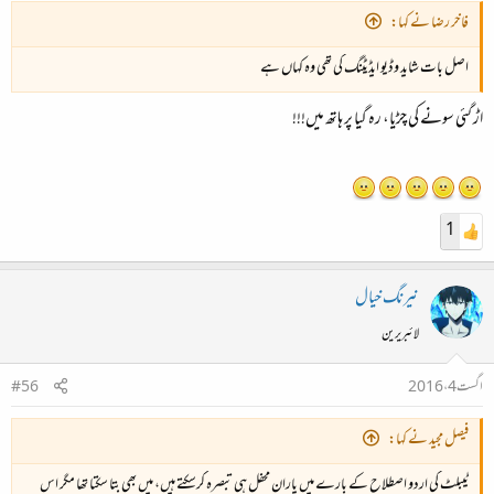
فاخر رضا نے کہا:
اصل بات شاید وڈیو ایڈیٹنگ کی تھی وہ کہاں ہے
اڑ گئی سونے کی چڑیا، رہ گیا پر ہاتھ میں!!!
1
نیرنگ خیال
لائبریرین
اگست 4، 2016
#56
فیصل مجید نے کہا:
ٹیبلٹ کی اردو اصطلاح کے بارے میں یاران محفل ہی تبصرہ کرسکتے ہیں، میں بھی بتا سکتا تھا مگر اس