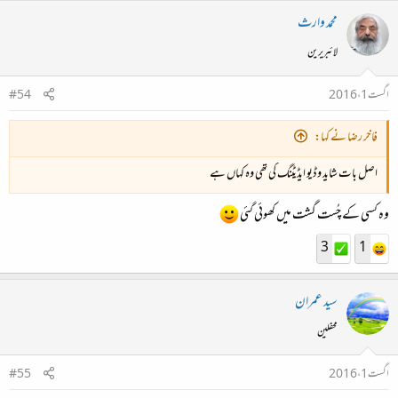
محمد وارث
لائبریرین
اگست 1، 2016
#54
فاخر رضا نے کہا:
اصل بات شاید وڈیو ایڈیٹنگ کی تھی وہ کہاں ہے
وہ کسی کے چُست گشت میں کھوئی گئی
3
1
سید عمران
محفلین
اگست 1، 2016
#55