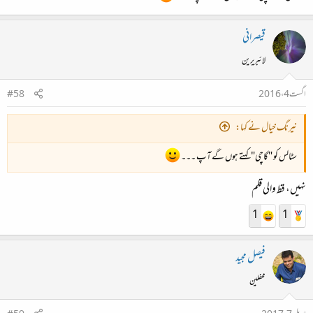
قیصرانی
لائبریرین
اگست 4، 2016
#58
نیرنگ خیال نے کہا:
سٹالس کو "گاچی" کہتے ہوں گے آپ ۔۔۔
نہیں، قط والی قلم
1
1
فیصل مجید
محفلین