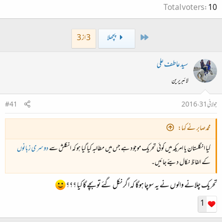
Total voters
10
First
پچھلا
3 از 3
سید عاطف علی
لائبریرین
جولائی 31، 2016
#41
محمدصابر نے کہا:
کیا انگلستان یا امریکہ میں کوئی تحریک موجود ہے جس میں مطالبہ کیا گیا ہو کہ انگلش سے
دوسری زبانوں
کے الفاظ نکال دیئے جائیں۔
تحریک چلانے والوں نے یہ سوچا ہوگا کہ اگر نکل گئے تو بچے گا کیا ؟؟؟
1