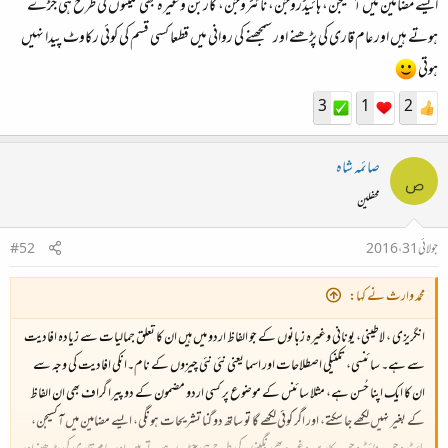
ایسے مضامین میں آکسیجن، ہائیڈروجن، نائٹروجن، کاربن وغیرہ بھی نگینوں کی طرح ہی جڑے
ہوتے ہیں اور عام قاری کی پڑھنے اور سمجھنے کی روانی میں قطعا کسی قسم کی کوئی رکاوٹ پیدا نہیں
ہوتی
3
1
2
صائمہ شاہ
ص
محفلین
جولائی 31، 2016
#52
محمد وارث نے کہا:
انگریزی ، لاطینی، یونانی وغیرہ زبانوں کے جو الفاظ اردو میں ہیں ان کا تعلق جمالیات سے زیادہ افادیت
سے ہے۔ سائنسی، تکنیکی اصطلاحات اور اسما یعنی نئی نئی چیزوں کے نام۔انکی افادیت کی وجہ سے
ان کا ایک اپنا حُسن ہے، مثلا سائنس کے موضوع پر کسی اردو مضمون کے دو پیرا گراف بھی ان الفاظ
کے بغیر نہیں لکھے جا سکتے، اور اگر کوئی لکھے گا تو ساتھ دو گنا تشریحات ہونگی، ایسے مضامین میں آکسیجن،