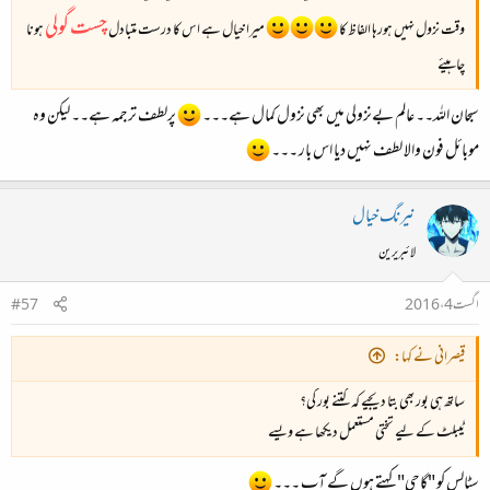
چست گولی
وقت نزول نہیں ہورہا الفاظ کا
میرا خیال ہے اس کا درست متبادل
ہونا
چاہیئے
سبحان اللہ۔۔ عالم بےنزولی میں بھی نزول کمال ہے۔۔۔
پرلطف ترجمہ ہے۔۔ لیکن وہ
موبائل فون والا لطف نہیں دیا اس بار ۔۔۔
نیرنگ خیال
لائبریرین
اگست 4، 2016
#57
قیصرانی نے کہا:
ساتھ ہی بور بھی بتا دیجیے کہ کتنے بور کی؟
ٹیبلٹ کے لیے تختی مستعمل دیکھا ہے ویسے
سٹالس کو "گاچی" کہتے ہوں گے آپ ۔۔۔