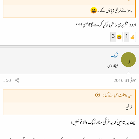
ماسوائے فرنگی زبانوں کے ۔
اردو انگریزی راضی تو کیا کرے گا قاضی ؟؟؟
3
1
زیک
ز
ایکاروس
جولائی 31، 2016
#50
سید عاطف علی نے کہا:
فرنگی
پہلے یہ بتائیں کہ یہ فرنگی سٹار ٹریک والا تو نہیں؟