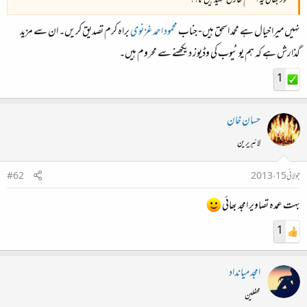
محمود بھائی یہ اعظم طارق شہید ہیں نا؟؟
نہیں میرا خیال ہے محمد اسحق ہیں- جناب
محمود احمد غزنوی
براہ کرم تصدیق کریں۔ ان سے مزید
گذارش ہے کہ ہم یو ٹیوب کی وڈیوز دیکھنے سے محروم ہیں۔
1
حسان خان
لائبریرین
جولائی 15، 2013
#62
بہت عمدہ تصاویر امجد بھائی
1
امجد میانداد
محفلین