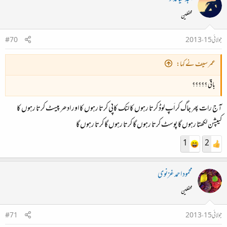
محفلین
جولائی 15، 2013
#70
عمر سیف نے کہا:
باقی ؟؟؟؟؟
آج رات پھر جاگ کر اَپ لوڈ کرتا رہوں کا لنک کاپی کرتا رہوں کا اور ادھر پیسٹ کرتا رہوں کا
کیپشن لکھتا رہوں گا پوسٹ کرتا رہوں گا کرتا رہوں گا کرتا رہوں گا
1
2
محمود احمد غزنوی
محفلین
جولائی 15، 2013
#71