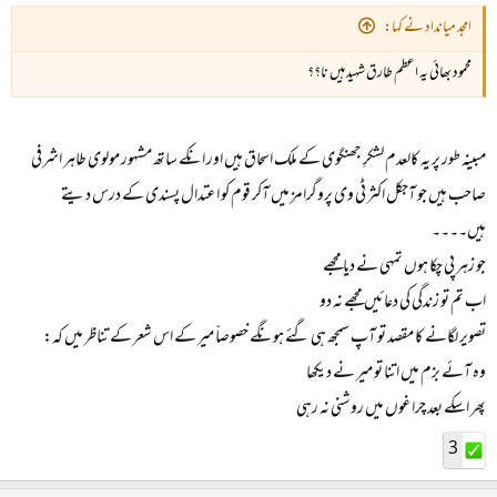
امجد میانداد نے کہا:
محمود بھائی یہ اعظم طارق شہید ہیں نا؟؟
مبینہ طور پر یہ کالعدم لشکرِ جھنگوی کے ملک اسحاق ہیں اور انکے ساتھ مشہور مولوی طاہر اشرفی
صاحب ہیں جو آجکل اکثر ٹی وی پروگرامز میں آکر قوم کو اعتدال پسندی کے درس دیتے
ہیں۔۔۔۔
جو زہر پی چکا ہوں تمہی نے دیا مجھے
اب تم تو زندگی کی دعائیں مجھے نہ دو
تصویر لگانے کا مقصد تو آپ سمجھ ہی گئے ہونگے خصوصاّ میر کے اس شعر کے تناظر میں کہ:
وہ آئے بزم میں اتنا تو میر نے دیکھا
پھر اسکے بعد چراغوں میں روشنی نہ رہی
3