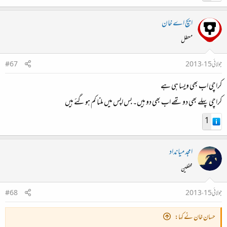
ایچ اے خان
معطل
جولائی 15، 2013
#67
کراچی اب بھی ویسا ہی ہے
کراچی پہلے بھی دو تھے اب بھی دو ہیں۔ بس اپس میں ملنا کم ہوگئے ہیں
1
امجد میانداد
محفلین
جولائی 15، 2013
#68
حسان خان نے کہا: