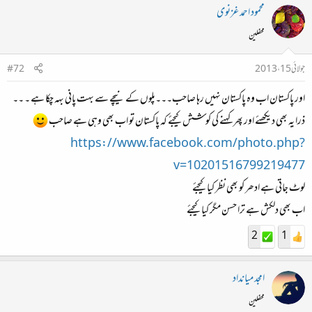
محمود احمد غزنوی
محفلین
جولائی 15، 2013
#72
اور پاکستان اب وہ پاکستان نہیں رہا صاحب۔۔۔پلوں کے نیچے سے بہت پانی بہہ چکا ہے ۔ ۔۔
ذرا یہ بھی دیکھئے اور پھر کہنے کی کوشش کیجئے کہ پاکستان تو اب بھی وہی ہے صاحب
https://www.facebook.com/photo.php?
v=10201516799219477
لوٹ جاتی ہے ادھر کو بھی نظر کیا کیجئے
اب بھی دلکش ہے ترا حسن مگر کیا کیجئے
2
1
امجد میانداد
محفلین