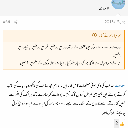
لائبریرین
جولائی 15، 2013
#66
امجد میانداد نے کہا:
اور بہت سارے ایسے لوگ ہیں جنہوں نے یہ تصاویر نہیں دیکھیں کچھ نہیں دیکھیں یا زیادہ نہیں
دیکھیں۔
اس لیے میرا خیال ہے اچھی چیز کو بار بار شئیر کیا جانا چاہیے تاکہ لوگوں کے علم میں آ سکیں۔
سعادت
صاحب کی دی ہوئی معلومات قابل قدر ہیں۔ تاہم امجد صاحب کی مذکورہ بالا بات کی تائید
کرتے ہوئے میں بھی یہی عرض کروں گا کہ اکثر یہ ہوتاہے کہ سارے مآخذ ہر ایک کی نظر سے
نہیں گذرتے۔ اسلئے ابلاغ کے مقصد سے ایسے نادر ریسورسز کی زیادہ سے زیادہ ترویج کرنی
چاہئے۔ جزاک اللہ!
2