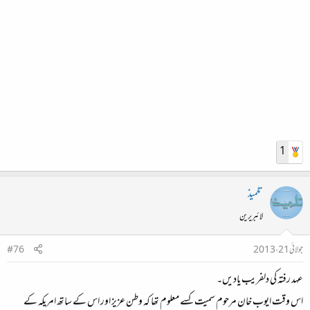
1
تلمیذ
لائبریرین
جولائی 21، 2013
#76
عہد رفتہ کی دلفریب یادیں۔
اس وقت ایوب خان مرحوم سمیت کسے معلوم تھا کہ وطن عزیز اور اس کے ساتھ امریکہ کے