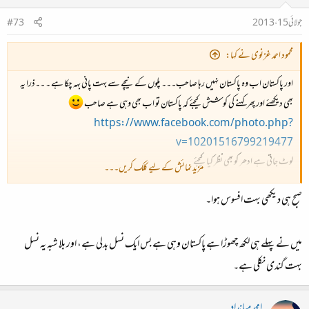
جولائی 15، 2013
#73
محمود احمد غزنوی نے کہا:
اور پاکستان اب وہ پاکستان نہیں رہا صاحب۔۔۔ پلوں کے نیچے سے بہت پانی بہہ چکا ہے ۔ ۔۔ذرا یہ
بھی دیکھئے اور پھر کہنے کی کوشش کیجئے کہ پاکستان تو اب بھی وہی ہے صاحب
https://www.facebook.com/photo.php?
v=10201516799219477
لوٹ جاتی ہے ادھر کو بھی نظر کیا کیجئے
مزید نمائش کے لیے کلک کریں۔۔۔
اب بھی دلکش ہے ترا حسن مگر کیا کیجئے
صبح ہی دیکھی بہت افسوس ہوا۔
میں نے پہلے ہی لکھ چھوڑا ہے پاکستان وہی ہے بس ایک نسل بدلی ہے، اور بلا شبہ یہ نسل
بہت گندی نکلی ہے۔
امجد میانداد