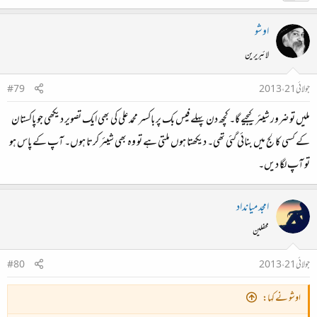
اوشو
لائبریرین
جولائی 21، 2013
#79
ملیں تو ضرور شیئر کیجیے گا۔ کچھ دن پہلے فیس بک پر باکسر محمد علی کی بھی ایک تصویر دیکھی جو پاکستان
کے کسی کالج میں بنائی گئی تھی۔ دیکھتا ہوں ملتی ہے تو وہ بھی شیئر کرتا ہوں۔ آپ کے پاس ہو
تو آپ لگا دیں۔
امجد میانداد
محفلین
جولائی 21، 2013
#80
اوشو نے کہا: