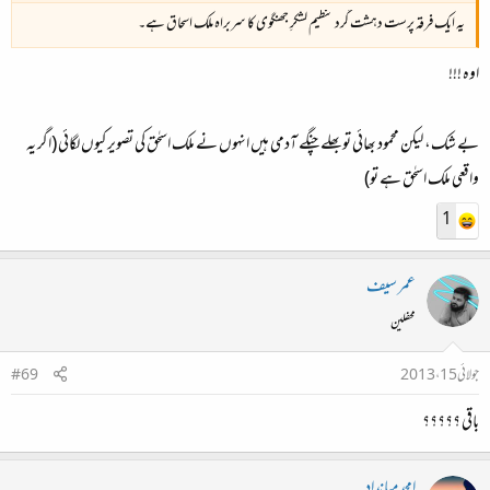
یہ ایک فرقہ پرست دہشت گرد تنظیم لشکرِ جھنگوی کا سربراہ ملک اسحاق ہے۔
اوہ !!!
بے شک، لیکن محمود بھائی تو بھلے چنگے آدمی ہیں انہوں نے ملک اسحٰق کی تصویر کیوں لگائی (اگر یہ
واقعی ملک اسحٰق ہے تو)
1
عمر سیف
محفلین
جولائی 15، 2013
#69
باقی ؟؟؟؟؟
امجد میانداد