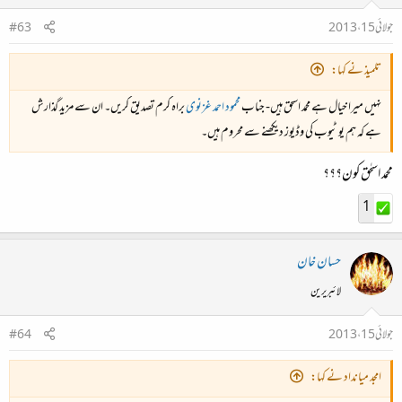
جولائی 15، 2013
#63
تلمیذ نے کہا:
نہیں میرا خیال ہے محمد اسحق ہیں- جناب
محمود احمد غزنوی
براہ کرم تصدیق کریں۔ ان سے مزید گذارش
ہے کہ ہم یو ٹیوب کی وڈیوز دیکھنے سے محروم ہیں۔
محمد اسحٰق کون؟؟؟
1
حسان خان
لائبریرین
جولائی 15، 2013
#64
امجد میانداد نے کہا: