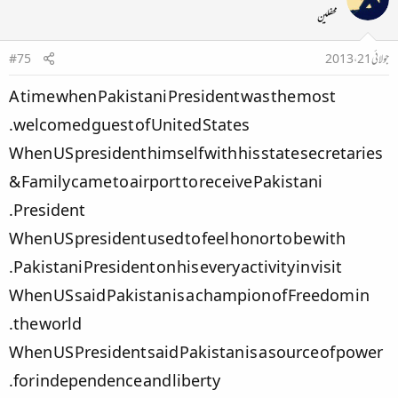
محفلین
جولائی 21، 2013
#75
A time when Pakistani President was the most
welcomed guest of United States.
When US president himself with his state secretaries
& Family came to airport to receive Pakistani
President.
When US president used to feel honor to be with
Pakistani President on his every activity in visit.
When US said Pakistan is a champion of Freedom in
the world.
When US President said Pakistan is a source of power
for independence and liberty.