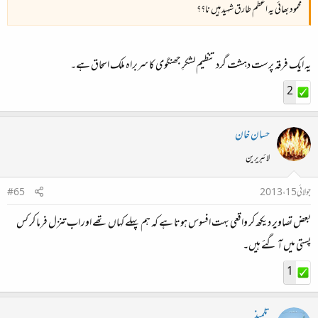
محمود بھائی یہ اعظم طارق شہید ہیں نا؟؟
یہ ایک فرقہ پرست دہشت گرد تنظیم لشکرِ جھنگوی کا سربراہ ملک اسحاق ہے۔
2
حسان خان
لائبریرین
جولائی 15، 2013
#65
بعض تصاویر دیکھ کر واقعی بہت افسوس ہوتا ہے کہ ہم پہلے کہاں تھے اور اب تنزل فرما کر کس
پستی میں آ گئے ہیں۔
1
تلمیذ