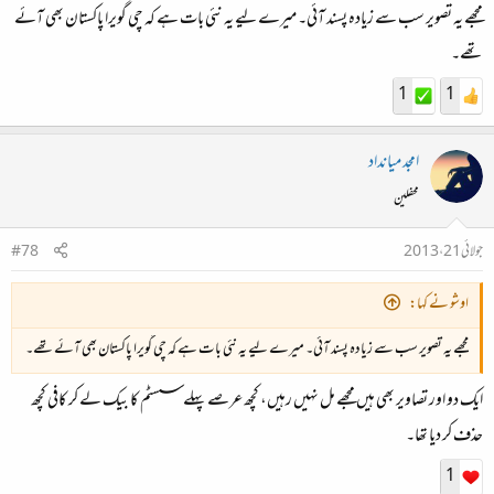
مجھے یہ تصویر سب سے زیادہ پسند آئی۔ میرے لیے یہ نئی بات ہے کہ چی گویرا پاکستان بھی آئے
تھے۔
1
1
امجد میانداد
محفلین
جولائی 21، 2013
#78
اوشو نے کہا:
مجھے یہ تصویر سب سے زیادہ پسند آئی۔ میرے لیے یہ نئی بات ہے کہ چی گویرا پاکستان بھی آئے تھے۔
ایک دو اور تصاویر بھی ہیں مجھے مل نہیں رہیں، کچھ عرصے پہلے سسٹم کا بیک لے کر کافی کچھ
حذف کر دیا تھا۔
1