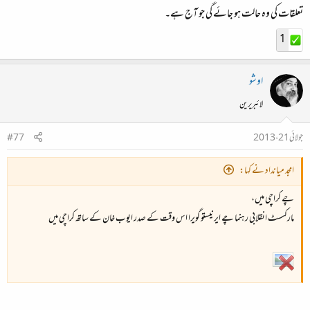
تعلقات کی وہ حالت ہو جائے گی جو آج ہے۔
1
اوشو
لائبریرین
جولائی 21، 2013
#77
امجد میانداد نے کہا:
چے کراچی میں،
مارکسسٹ انقلابی رہنما چے ایرنیستو گویرا اس وقت کے صدر ایوب خان کے ساتھ کراچی میں