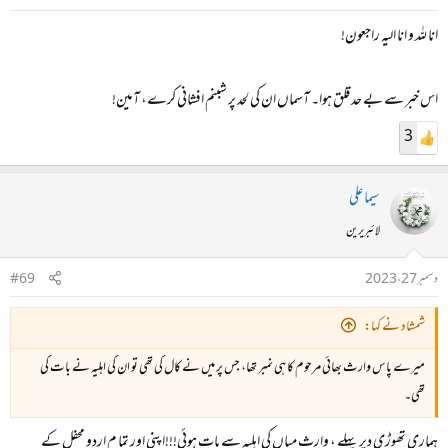
انا للہ و انا الیہ راجعون!
اس خبر سے بے حد قلق ہوا۔ آسماں ان کی لحد پر شبنم افشانی کرے، آمین!
3
سیما علی
لائبریرین
دسمبر 27، 2023
#69
شمشاد نے کہا:
میرے پاس وارث بھائی مرحوم کا ہی نمبر تھا، جس پر میں نے کال کی تھی تو ان کی اہلیہ نے بات کی
تھی۔
ہماری تھوڑی دیر پہلے ، وارث میاں کی اہلیہ سے بات ہوئی!!!اپنی اور تما م اردو محفل کے