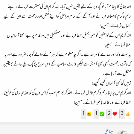
احمد بھائی کا پیغام آیا تو کچھ دیر کے لیے یقین نہیں آیا۔ اللہ کریم ان کی مغفرت فرمائے، اپنے
رحم و کرم کا معاملہ فرمائے اور آگے کے تمام مراحل کو اپنے فضل اور رحمت سے ان کے لیے
آسان فرمائے۔ آمین !
اللہ کریم ان کے لواحقین کو صبرِ جمیل عطا فرمائے اور مستقبل میں ہر قدم پر بے انتہا آسانیاں
عطا فرمائے۔ آمین!
یہ بہت دکھ اور صدمے کا مرحلہ ہے ۔ اگرچہ معلوم ہے کہ ہر آنے والے کو جانا ضرور ہے اور یہ
کہ وقتِ رخصت کبھی بھی آسکتا ہے لیکن وارث صاحب کے اس طرح یکایک چلے جانے کا یقین
مشکل سے آرہا ہے۔
زمیں کھا گئی آسماں کیسے کیسے!
اللہ کریم ان پر اپنا رحم و کرم نازل فرمائے۔ اللہ کریم ہم سب کو اس دن کی کماحقہ تیاری کی توفیق
عطا فرمائے اور خاتمہ بالخیر فرمائے۔ آمین!
1
1
2
3
سیما علی