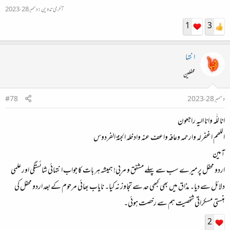
آخری تدوین:
دسمبر 28، 2023
1
3
انتہا
محفلین
دسمبر 28، 2023
#78
انا للّٰہ وانا الیہ راجعون
اللھم اغفرله وارحمہ وعافہ واعف عنہ وادخلہ الجنۃ الفردوس
آمین
اردو محفل پر میرے سب سے پہلے مشفق و مربی! ہمیشہ ہر بات کا جواب انتہائی شائستگی اور علمی
دلائل سے دیا۔ مذاق میں بھی کبھی حد سے تجاوز نہ کیا۔ نایاب بھائی مرحوم کے بعد اردو محفل کی
ہنستی مسکراتی شخصیت ہم سے رخصت ہوئی۔
2