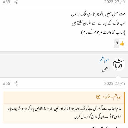
دسمبر 27، 2023
#65
مت سہل ہمیں جانو پھرتا ہے فلک برسوں
تب خاک کے پردے سے انسان نکلتے ہیں
(جناب محمد وارث مرحوم کے نام)
6
ابو ہاشم
محفلین
دسمبر 27، 2023
#66
ابو ہاشم نے کہا:
تمام احباب سے گزارش ہے کہ ایک دفعہ سورۃ فاتحہ اور تین دفعہ سورۃ اخلاص پڑھ کر درود شریف پڑھ
کر اس کا ثواب ان کی روح کو ارسال کریں