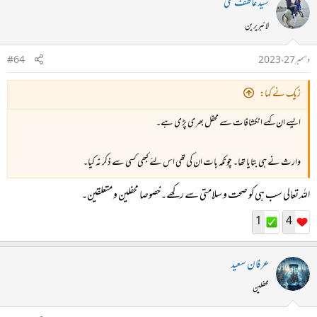
سید عاطف علی
لائبریرین
دسمبر 27، 2023
#64
زیک نے کہا:
ایسے ان کہے انکشافات سے محفل بھری پڑی ہے۔
وارث نے ہی بتایا تھا۔ چونکہ بات ان کی تھی اس لئے کبھی کسی سے ذکر نہ کیا۔
اللہ تعالی سب ہی کو صحت و سلامتی سے رکھے۔خصوصا محفلین و متعلقین۔
1
4
عرفان سعید
محفلین