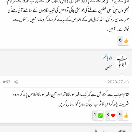
اپنی بے پناہ علمی جلالت کے باوجود انکساری کا قابل رشک نمونہ تھے جناب محمد وارث مرحوم۔
کبھی دل میں کسی محفلین سے ملنے کی خواہش جاگی تو انہیں کی شبیہ نگاہوں کے سامنے آئی۔ ملنے کی
حسرت ہی رہ گئی۔ اللہ تعالی ان کے اخلاص کے بدلے کروٹ کروٹ انہیں رحمتوں سے
نوازے۔ آمین۔
6
ابو ہاشم
محفلین
دسمبر 27، 2023
#63
تمام احباب سے گزارش ہے کہ ایک دفعہ سورۃ فاتحہ اور تین دفعہ سورۃ اخلاص پڑھ کر درود
شریف پڑھ کر اس کا ثواب ان کی روح کو ارسال کریں
1
3
9