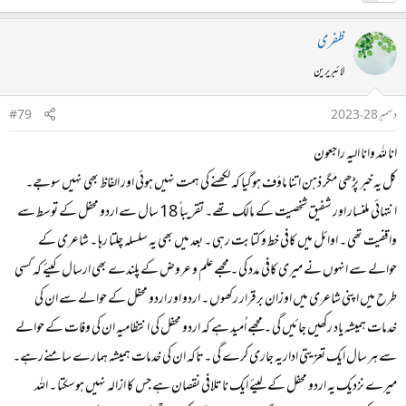
ظفری
لائبریرین
دسمبر 28، 2023
#79
انا للہ وانا الیہ راجعون
کل یہ خبر پڑھی مگر ذہن اتنا ماؤف ہوگیا کہ لکھنے کی ہمت نہیں ہوئی اور الفاظ بھی نہیں سوجے۔
انتہائی ملنسار اور شفیق شخصیت کے مالک تھے۔ تقریبا ً 18 سال سے اردو محفل کے توسط سے
واقفیت تھی ۔ اوائل میں کافی خط و کتابت رہی ۔ بعد میں بھی یہ سلسلہ چلتا رہا ۔ شاعری کے
حوالے سے انہوں نے میری کافی مدد کی ۔ مجھے علم و عروض کے پلندے بھی ارسال کیئے کہ کسی
طرح میں اپنی شاعری میں اوزان برقرار رکھوں ۔ اردو اور اردو محفل کے حوالے سے ان کی
خدمات ہمیشہ یاد رکھیں جائیں گی ۔ مجھے اُمید ہے کہ اردو محفل کی انتظامیہ ان کی وفات کے حوالے
سے ہر سال ایک تعزیتی اداریہ جاری کرے گی ۔تاکہ ان کی خدمات ہمیشہ ہمارے سامنےرہے۔
میرے نزدیک یہ اردو محفل کے لیئے ایک ناتلافی نقصان ہے جس کا ازالہ نہیں ہوسکتا ۔ اللہ