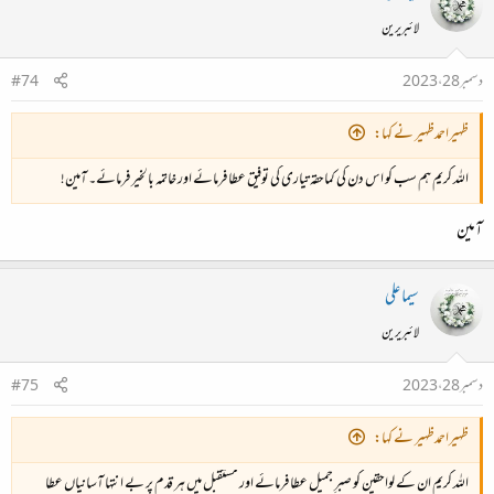
لائبریرین
دسمبر 28، 2023
#74
ظہیراحمدظہیر نے کہا:
اللہ کریم ہم سب کو اس دن کی کماحقہ تیاری کی توفیق عطا فرمائے اور خاتمہ بالخیر فرمائے۔ آمین!
آمین
سیما علی
لائبریرین
دسمبر 28، 2023
#75
ظہیراحمدظہیر نے کہا:
اللہ کریم ان کے لواحقین کو صبرِ جمیل عطا فرمائے اور مستقبل میں ہر قدم پر بے انتہا آسانیاں عطا