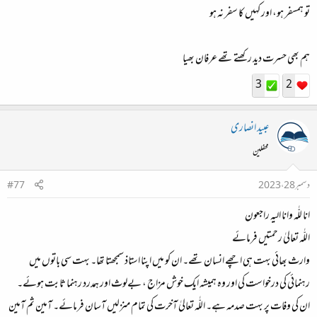
تو ہمسفر ہو، اور کہیں کا سفر نہ ہو
ہم بھی حسرت دید رکھتے تھے عرفان بھیا
3
2
عبید انصاری
محفلین
دسمبر 28، 2023
#77
انا للّٰہ وانا الیہ راجعون
اللّٰہ تعالیٰ رحمتیں فرمائے
وارث بھائی بہت ہی اچھے انسان تھے۔ ان کو میں اپنا استاذ سمجھتا تھا۔ بہت سی باتوں میں
رہنمائی کی درخواست کی اور وہ ہمیشہ ایک خوش مزاج ، بےلوث اور ہمدرد رہنما ثابت ہوئے۔
ان کی وفات پر بہت صدمہ ہے۔ اللّٰہ تعالیٰ آخرت کی تمام منزلیں آسان فرمائے۔ آمین ثم آمین