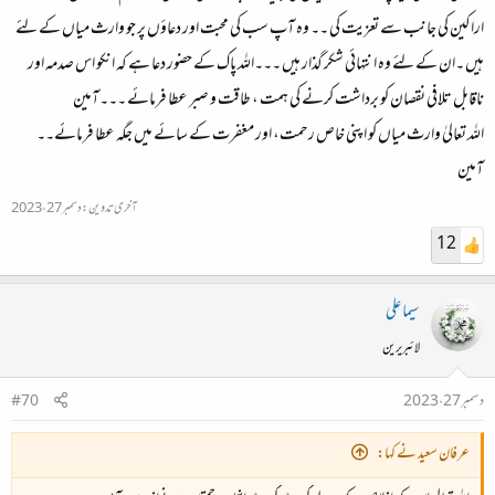
اراکین کی جانب سے تعزیت کی ۔۔ وہ آپ سب کی محبت اور دعاؤں پر جو وارث میاں کے لئے
ہیں ۔ان کے لئے وہ انتہائی شکر گذار ہیں ۔۔۔اللہ پاک کے حضور دعا ہے کہ انکو اس صدمہ اور
ناقابل تلافی نقصان کو برداشت کرنے کی ہمت ، طاقت و صبر عطا فرمائے ۔۔۔آمین
اللہ تعالیٰ وارث میاں کو اپنی خاص رحمت، اور مغفرت کے سائے میں جگہ عطا فرمائے۔۔
آمین
آخری تدوین:
دسمبر 27، 2023
12
سیما علی
لائبریرین
دسمبر 27، 2023
#70
عرفان سعید نے کہا: