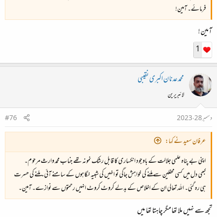
فرمائے۔ آمین!
آمین !
1
محمد عدنان اکبری نقیبی
لائبریرین
دسمبر 28، 2023
#76
عرفان سعید نے کہا:
اپنی بے پناہ علمی جلالت کے باوجود انکساری کا قابل رشک نمونہ تھے جناب محمد وارث مرحوم۔
کبھی دل میں کسی محفلین سے ملنے کی خواہش جاگی تو انہیں کی شبیہ نگاہوں کے سامنے آئی۔ ملنے کی حسرت
ہی رہ گئی۔ اللہ تعالی ان کے اخلاص کے بدلے کروٹ کروٹ انہیں رحمتوں سے نوازے۔ آمین۔
تجھ سے نہیں ملا تھا مگر چاہتا تھا میں