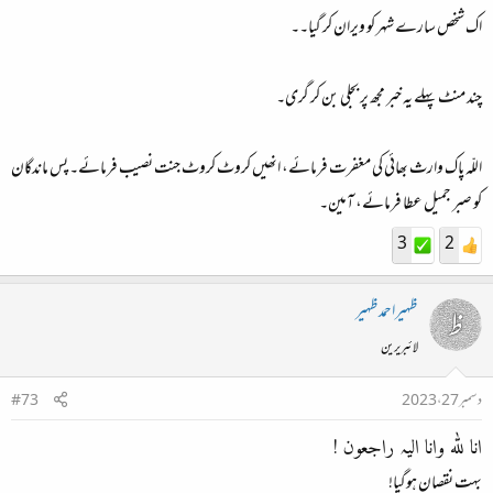
بادی النظر میں یہ ظاہری سمجھ میں آنے والے معنی ہیں، باقی فلسفیانہ موشگافیاں فلسفیوں اور اقبال کے
اک شخص سارے شہر کو ویران کر گیا۔۔
اسکالروں کا کام ہے۔
چند منٹ پہلے یہ خبر مجھ پر بجلی بن کر گری۔
اللّہ پاک وارث بھائی کی مغفرت فرمائے، انھیں کروٹ کروٹ جنت نصیب فرمائے۔ پس ماندگان
کو صبر جمیل عطا فرمائے، آمین۔
3
2
ظہیراحمدظہیر
لائبریرین
دسمبر 27، 2023
#73
انا للہ وانا الیہ راجعون !
بہت نقصان ہوگیا!