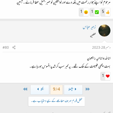
مرحوم کو اپنے جوارِ رحمت میں جگہ دے اور لواحقین کو صبرِ جمیل عطا فرمائے ۔ آمین
1
1
5
زہیر عبّاس
محفلین
دسمبر 28، 2023
#80
انا للہ و انا الیہ راجعون
بہت اچھی طبیعت کے ملک تھے۔ یہ خبر سب کر شدید افسوس ہورہا ہے۔
1
Last
First
پچھلا
4 از 9
اگلا
محفل فورم صرف مطالعے کے لیے دستیاب ہے۔