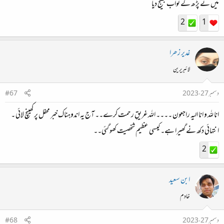
میں نے پڑھ کے ثواب بھیج دیا
2
1
غدیر زھرا
لائبریرین
دسمبر 27، 2023
#67
انا للہ و انا الیہ راجعون ۔۔۔۔ اللہ غریقِ رحمت کرے۔۔ آج یہ اندوہناک خبر محفل پر کھینچ لائی ۔
انتہائی دکھ نے گھیرا ہے۔ کیسی عظیم شخصیت کھو گئی۔۔
2
ابن سعید
خادم
دسمبر 27، 2023
#68