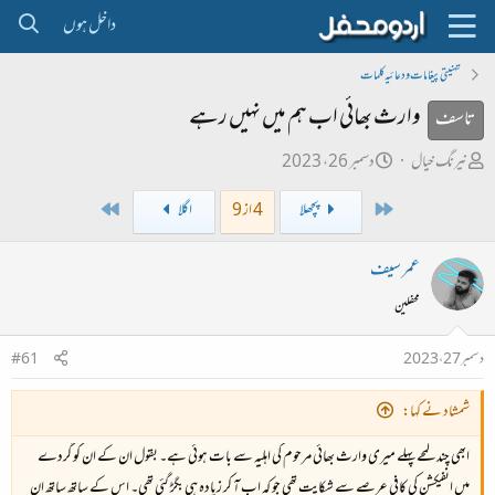
داخل ہوں
تہنیتی پیغامات و دعائیہ کلمات
وارث بھائی اب ہم میں نہیں رہے
تاسف
ص
ت
نیرنگ خیال
دسمبر 26، 2023
ا
ا
Last
First
پچھلا
4 از 9
اگلا
ح
ر
ب
ی
عمر سیف
ل
خ
محفلین
ڑ
ا
ی
ب
دسمبر 27، 2023
#61
ت
د
شمشاد نے کہا:
ا
ابھی چند لمحے پہلے میری وارث بھائی مرحوم کی اہلیہ سے بات ہوئی ہے۔ بقول ان کے ان کو گردے
ء
میں انفیکشن کی کافی عرصے سے شکایت تھی جو کہ اب آ کر زیادہ ہی بگڑ گئی تھی۔ اس کے ساتھ ساتھ ان