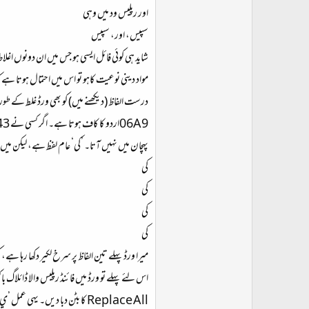
اور رپلیس ود میں وہی
سپیس، اور، سپیس
شاید ہی کوئی فائل ایسی ہو جس میں ان دونوں اغلاط
درست الفاظ (دیکھنے میں) کو بھی ورڈ غلط کے طور
پہچان میں نہیں آتا۔ ’کی‘ عام لفظ ہے، لیکن میں ی
كي
کي
كی
کی
میرا ورڈ پہلے تین الفاظ پر سرخ لکیر دکھا رہا ہے، کیونکہ ص
Replace All کا بٹن دبا دیں۔ یہی عمل ’ي‘ کے ساتھ کریں، اسے ’ی‘ سے بدل دیں۔