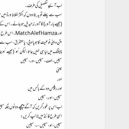
اب آئیے تفصیل کی طرف۔
سب سے پہلے تو یہ بتا دوں کہ اکثر اغلاط ورڈ میں 
(جیسے بار آور) کا آور نہ تبدیل ہو جائے۔ اس کے لئے جب آپ فائنڈ رپلیس کھولیں تو More بٹن کو پہلے کلک کر دیں۔
اور Match Alef Hamza۔ اس طرح ’أ‘ ’أ (الف کے اوپر ہمزہ، جیسے جرأت میں، جو جمیل نستعلیق فانٹ میں نہیں ہے) ‘ اور "آ‘ میں تمیز کیا جا سکتا ہے۔
متن دینی نوعیت کاہو یا ادبی، یا متفرق، سب سے 
چیکنگ میں لیا ہی نہیں جاتا، لیکن ’او‘ ( جیسے 
سپیس، الف، سپیس، ور، سپیس
یعنی
ا ور
اور رپلیس ود کے باکس میں
سپیس، اور، سپیس
اب اس پر غور کریں کہ آگے پیچھے دونوں جگہ سپیس 
اسی طرح فائنڈ میں ٹائپ کریں:
سپیس، او، سپیس، ر، سپیس