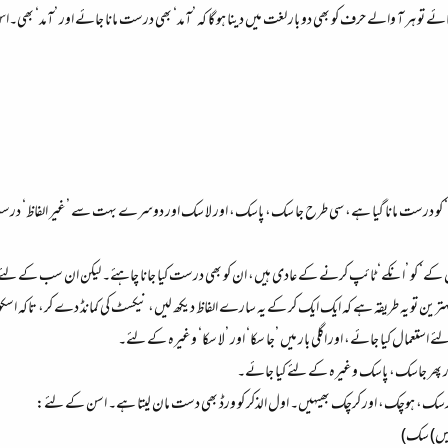
 تو ہر آ والے حرف کو بھی دو بار لغت میں دینا ہو گا کہ ’آمد‘ بھی درست مانا جائے اور ’آمد‘ بھی۔ا
سک‘ کو درست مانا گیا ہے، سی طرح جا سک، پاسک، اور لا سک اور دوسرے بہت سے ’غیر الفاظ‘ درست
ر ’ان کے‘ کو ’انکے‘ ٹائپ کرنے کے عادی ہیں، ان کو بھی درست کیا جانا چاہئے۔ لیکن ان سب 
ہ بہترین تو یہ طریقہ ہے کہ ایک ایک کر کے یہ سارے الفاظ دیکھ لیں، نیکسٹ کی کمانڈ دے کر، تاکہ اسک
 استعمال کیا جائے، اور اگلی بار میں ’جا سکا‘ اور ’لا سکا‘ وغیرہ کے لئے۔
ر پھر جاسک، پاسک وغیرہ کے لئے کیا جائے۔
رسک، ہوچک، اور کرچک بھیہیں۔ اول الذکر کو ورڈ بھی دست مان لیتا ہے۔ اسن کے لئے:
پیس) سک)