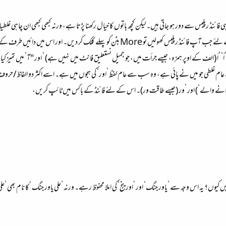
ہی فائنڈ رپلیس سے دور ہو جاتی ہیں۔ لیکن کچھ باتوں کا خیال رکھنا پڑتا ہے، ورنہ کبھی کبھی ان چاہی غ
 اور اس میں دائیں طرف کے چاروں خانوں میں ٹک مارک لگا دیں، بطور خاص Match Kasheeda
عام غلطی جو میں نے پائی ہے، وہ سب سے عام لفظ ’اور‘ کی ہجوں میں ہے۔ اسے اکثر دو الفاظ/حروف میں 
’او جانے والے‘) اور ’ور (جیسے طاقت ور)۔ اس کے لئے فائنڈ کے باکس میں ٹائپ کریں،
کیوں؟ یہ اس وجہ سے ’یاور جنگ‘ اور ’اورینج‘ کی املا محفوظ رہے۔ ورنہ ’علی یاور جنگ ‘کا نام بھی ’