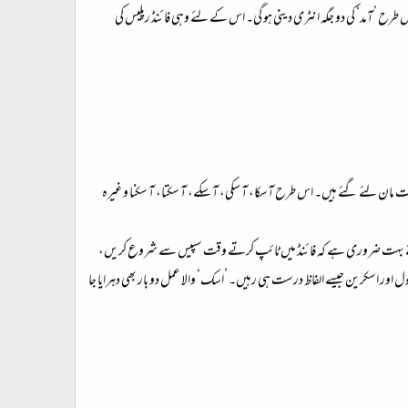
س طرح ’آمد‘ کی دو جگہ انٹری دینی ہو گی۔ اس کے لئے وہی فائنڈ رپلیس کی
 مان لئے گئے ہیں۔ اس طرح آسکا، آ سکی، آ سکے، آ سکتا، آ سکنا وغیرہ
کے لئے بہت ضروری ہے کہ فائنڈ میں ٹائپ کرتے وقت سپیس سے شروع کریں،
ول اور اسکرین جیسے الفاظ درست ہی رہیں۔ ’اسک‘ والا عمل دو بار بھی دہرایا جا