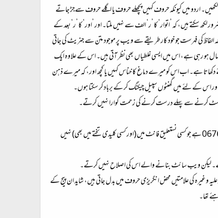
فظ لکھیں۔ اردو میں کیونکہ حروف کہیں پچھلے حروف یا اگلے حروف سےجڑ جاتے
کھ سکتے ہیں، کہ ’اتوار‘ کا ’ر‘ الف سے نہیں ملتا۔ اور ’اور‘ کا ’ر‘ بعد کے
کہ الفاظ کی فہرست جو خود کار طریقے سے ویب پر موجود متن سے جنریٹ کی جاتی
ستعمال ہو رہی ہے، اس میں ایسی غلطیاں بھی نظر آتی ہیں۔ اس کے علاوہ ایک
لئے دکھاتا ہے۔ اب اس کو میرے دماغ کا خناس کہیں یا کچھ اور، کہ میرے ذہن
 کو پوسٹ کرنے سے پہلے درست کرنے کی زحمت گوارا نہیں کرتے۔
‘ میں بدل جاتی ہے اور اسے ایسے ہی پوسٹ کر دیا جاتا ہے۔ یہ کیریکٹر 0676 ہے جو کسی نستعلیق فانٹ میں (اور کسی کلیدی تختے میں بھی) نہیں
علیہ وغیرہ کی علامتیں محض انگریزی حروف میں بدل جاتی ہیں، شاید ان پیج کے