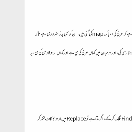
مواد دینی نوعیت کاہو تو اس میں احتمال ہوتا ہے کہ اردو کی جگہ عربی حروف استعمال کئے گئے ہوں۔ بلکہ اردو کے کچھ کی میں نے بورڈس میں بھی دیکھا ہے کہ عربی کی ہ، یا ک map کی گئی ہیں۔ ان کو بھی بدلنا ضروری ہے تاکہ
 کا کاف ہوتا ہے۔ اگر کسی نے 0643 کا استعمال کیا ہے، تو یہ عربی والا ہے، اور ’ي‘064A عربی کی ہے، جب کہ ’ی‘06CC اردو فارسی کی، اور درمیان میں کہاں عربی کی ي ہے اور کہاں اردو فارسی کی ی، یہ
اس لئے پہلے تو ورڈ میں فائنڈ رپلیس والا ڈائلاگ باکس کھولیں (شارٹ کٹ کی، کنٹرول ایچ)، اس میں عربی کا کاف لکھ کر پہلے صرف ڈھونڈیں Find Next کلک کر کے، اگر ملتا ہے تو Replace میں اردو کا کاف لکھ کر