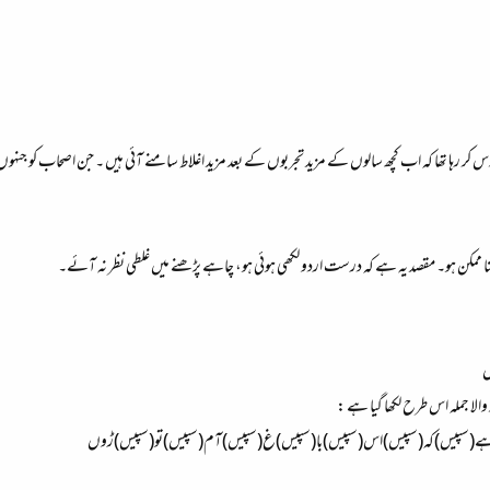
ر رہا تھا کہ اب کچھ سالوں کے مزید تجربوں کے بعد مزید اغلاط سامنے آئی ہیں ۔ جن اصحاب کو جنہو
نا ممکن ہو۔ مقصد یہ ہے کہ درست اردو لکھی ہوئی ہو، چاہے پڑھنے میں غلطی نظر نہ آئے۔
ں
 والا جملہ اس طرح لکھا گیا ہے :
اہے(سپیس)کہ(سپیس)اس(سپیس)با(سپیس)غ(سپیس)آم(سپیس)تو(سپیس)ڑوں