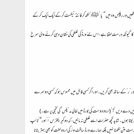
ھیں ور رپلیس ود میں ’ ؐ‘ یا ’ﷺ‘ لکھ کر فائنڈ نیکسٹ کر کے ایک ایک کر کے
اور ’کا‘ کیونکہ درست لفظ ہے، اس لئے ورڈ کی غلطی کی نشان دہی کرنے والی سرخ
ور ’ر‘ کے ساتھ بھی کریں۔ اور اگر کسی فائل میں محسوس ہو کہ کسی دوسرے
یں دے دیں ’آ‘ (اردو دوست کی بورڈ میں خالی مد ’پلس‘ کی کنجی پر ہے۔)
یتا ہوں۔ شاید کچھ حضرات اسے غلطی نہ مانیں، کہ دو کیریکٹرس ’ا‘ اور ’ ٓ‘ ٹائپ
ت متن لکھنا نہیں بلکہ ہمارے ورڈ سافٹ وئر کی اردو لغت کو بھی بہتر بنانا