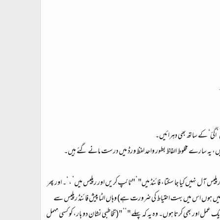
 ’اگئ‘ کے ساتھ بھی دہرائیں۔
 یہ سارے مخلوط الفاظ بطور واحد لفظ ورڈ میں درست مانے گئے ہیں۔
س آل نہیں کیا جا سکتا، فائنڈ میں" ’ " ٹائپ کریں اور رپلیس میں’ ، ‘۔ اور پھر
 میں ہوں اس میں بہت احتیاط کی ضرورت ہے) وہاں الٹا پیش فائنڈ رپلیس سے
مل اور بھی کرتا ہوں۔ وہ یہ کہ پہلے " ‘‘ " (تخاطبی نشان دو بار، کو کسی مہمل