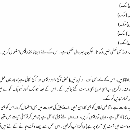
یس) سک)
پیس) سک)
پیس) سک)
پیس) سک)
پیس) سک)
فظ، ورڈ بھی غلطی نہیں دکھاتا۔ لیکن یہ بہر حال غلطی ہے۔ اس کے لئے وہی فائنڈ رپلیس استعمال کریں۔
دو الفاظ ہیں۔ اس کے لئے بھی ’ف ۔ ر‘ اپنائیں (محض آگئ، اور رپلیس ود ’آ گئ‘ کافی ہے)، پھر یہی عمل
‘ سے ف۔ر کریں، یہ اسی طرح بھی درست کئے جائیں گے۔ اس کے بعد ’ہوسک‘ اور ’ہو چک‘ کو لے لیں،
ر شمار تبدیل کر کے۔
عادت ہے، تخاطبی نشان کو بھی کاما ہی نہیں، الٹے پیش کی صورت میں بھی استعمال کرنا۔ اس کو بھی رپلی
ں کاما کا محل ہے، وہاں تو رپلیس کریں، اور جہاں الٹے پیش کا محل ہے (خاص کر قرآنی آیات جس متن
اردو دوست میں آلٹ جی آر یو پر ہے) دبا کر ٹائپ کر لیں۔ اس عمل سے پہلے وقت بچانے کے لئے میں ایک ع