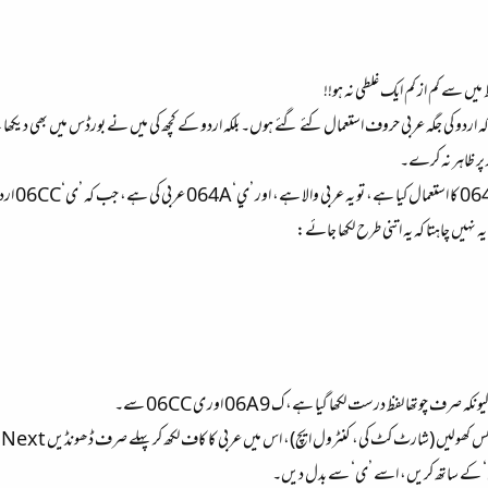
 میں سے کم از کم ایک غلطی نہ ہو!!
 پر ظاہر نہ کرے۔
06A9اردو
ہ نہیں چاہتا کہ یہ اتنی طرح لکھا جائے:
رف چوتھا لفظ درست لکھا گیا ہے، ک 06A9 اور ی 06CC سے۔