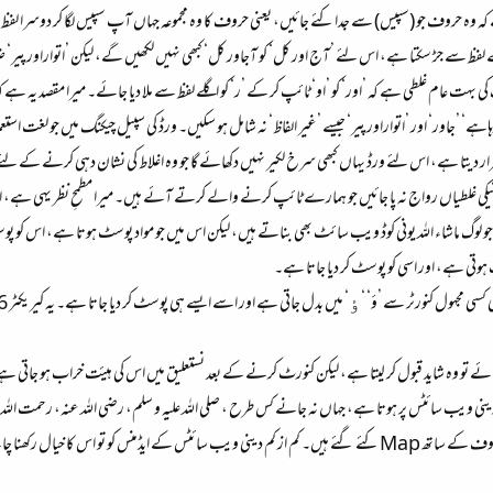
 ہے کہ وہ حروف جو (سپیس) سے جدا کئے جائیں، یعنی حروف کا وہ مجموعہ جہاں آپ سپیس لگا کر دوسرا ل
 لفظ سے جڑ سکتا ہے، اس لئے ’آج اور کل‘ کو آجاور کل‘ کبھی نہیں لکھیں گے، لیکن ’اتواراورپیر‘ ضرور ل
 بہت عام غلطی ہے کہ ’اور‘ کو ’او‘ ٹائپ کر کے ’ر‘ کو اگلے لفظ سے ملا دیا جائے۔ میرا مقصد یہ ہے 
ے‘ ’جاور‘ اور ’اتواراورپیر‘ جیسے ’غیر الفاظ‘ نہ شامل ہو سکیں۔ ورڈ کی سپیل چیکنگ میں جو لغت ا
 قرار دیتا ہے، اس لئے ورڈ یہاں کبھی سرخ لکیر نہیں دکھائے گا جو وہ اغلاط کی نشان دہی کرنے کے 
کہ جو لوگ ماشاء اللہ یونی کوڈ ویب سائٹ بھی بناتے ہیں، لیکن اس میں جو مواد پوسٹ ہوتا ہے، اس
ٶ
نی ویب سائٹس پر ہوتا ہے، جہاں نہ جانے کس طرح ، صلی اللہ علیہ و سلم، رضی اللہ عنہ، رحمت اللہ 
 تو اس کا خیال رکھنا چاہئے تھا۔