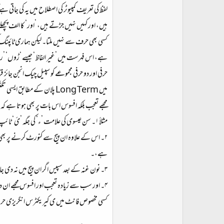
لفظ کی تعریف کمپیوٹر کی اصطلاح میں یہ کی جاتی
ہیں، اور کہیں نہیں جڑتے ہیں، ’اور‘ کا الف پچھلے
کسی بھی حرف سے نہیں ملتا۔ لیکن ہماری ٹائپنگ کی
ہے، اس فہرست میں ’غیر الفاظ‘ جیسے ‘ڑوں‘ ’رہاہ
حرفی اور دو حرفی مجموعے کو سپیل چیک انجن جائز
میں Long Term پلان کے مطابق ایسی تکنیکی غلطیاں رواج نہ پا جائیں جو ہمارے ٹائپ کرنے والے کرتے آئے ہیں۔ میرا مطمحِ نظر یہی ہے، اور اس کے لئے میں گھنٹوں سپیل چیکنگ کر کے برباد کر سکتا ہوں۔
مجھے تعجب بلکہ افسوس اس بات پر بھی ہوتا ہے 
مثلاً ۱۔ سن عیسوی کی علامت ’ء‘ کی جگہ ’ئ‘ ٹائپ ہوتی ہے، اور اسی کو پوسٹ کر دیا جاتا ہے۔
۲۔ اس کے علاوہ ان پیج سے کنورٹ کرنے پر بھی کسی مجہول کنورٹر سے ’ؤ‘ ‘
ہے،۔
۳۔ نون غنہ کے بعد سپیس اگر ان پیج میں نہ دی جائے تو وہ شاید قبول کر لیتا ہے، لیکن کنورٹ کرنے کے بعد نستعلیق میں اس کی ہیئت خراب ہو جاتی ہے۔ لیکن ویب سائٹ بنانے والے اس کی اصلاح نہیں کرتے۔
۴۔ اور سب سے زیادہ تعجب اور افسوس مجھے ان دی
کسی مخصوص فانٹ میں ی کیریکٹرس انگریزی حروف کے ساتھ Map کئے گئے ہیں۔ کم از کم دینی ویب سائٹس کے ایڈمنس کو