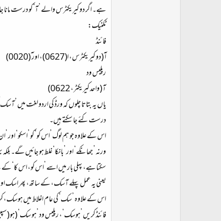
ہے۔ اگر دو کیریکٹرس والے ’آ‘ کو درست مانا جائے
ٹکنیک:
فائنڈ
ا ٓ (دو کیریکٹرس، ا(0627)، اور ٓ (0020)
رپلیس ود
آ (واحد کیریکٹر، 0622)
یاں یہ بتاتا چلوں کہ ورڈ کی اردو لغت میں ’آ
درست کئے جا سکتے ہیں۔
اس کے علاوہ جو ہم لوگ ’اس کو‘ کو ’اسکو‘ او
ورنہ ’جھانکے‘ اور ’بانکا‘ غلط ہو جائیں گے۔ بلک
سکتا ہے، پہلی بار میں اسے ’اس کو، اس کا‘ کے لئے
یعنی یہ عمل پہلے آسک، کے ساتھ، پھر اسک او
اس کے علاوہ ’سک‘ کی عام اغلاط میں ہوسک، ک
فائنڈ کریں ’ہوسک‘، رپلیس ود ’ہو سک‘ (ہو (س