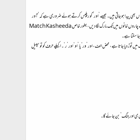
لطیاں بھی پیدا ہو جاتی ہیں۔ جیسے ’اور‘ کو رپلیس کرتے ہوئے ضروری ہے کہ ’آور
توڑ دیا جاتا ہے، محض الف، اور ’ور‘ یا ’او‘ اور ’ر‘۔ اکیلے حرف کو تو سپیل
علی ی اور جنگ‘ بن جائے گا۔