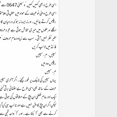
اسی طرح ہ بھی کہیں کہیں ’ه‘ یعنی 0647 سے لکھی جاتی ہے، درست اردو کی ’ہ‘ ہے، یعنی ۔ 06C1۔ اس کو اسی طرح بدل دیں۔
اسی طرح دینی نوعیت کے مواد میں عقیدتی علامتوں
رپلیس کرتے جائیں۔ ورنہ ایسا نہ ہو کہ درمیان ک
اگلے مرحلوں میں میری تلاش ہوتی ہے مجرد حروف کی
لکیر نظر نہیں آتی۔ سب سے زیادہ عام حروف ‘م‘
فائنڈ میں ٹائپ کریں
سپیس، م، سپیس
رپلیس ود میں
م، سپیس
یہاں سپیس کی لاجک پر غور کیجئے۔ اگر آخری سپی
حرف کے ساتھ بھی اسی طرح بے اعتنائی برتی گئی
ایک اور عام غلطی ان پیج کے مشاقوں کی ہوتی ہے، 
لیکن اگر ان پیج کا متن نہیں ہے اور ٹائپ ہی کیا گ
کرنے سے بھی ’آ‘ بنتا ہے۔ اور ’آ‘ واحد کنجی سے 