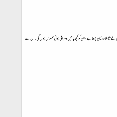
ں نے پچھلا ورژن پڑھا ہے، ان کو کچھ باتیں دہرائی ہوئی محسوس ہوں گی۔ ان سے