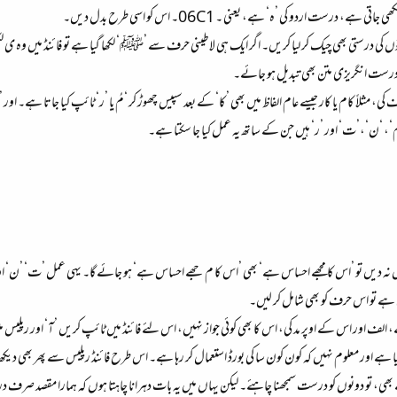
 کی درستی بھی چیک کر لیا کریں۔ اگر ایک ہی لاطینی حرف سے ’ﷺ‘ لکھا گیا ہے تو فائنڈ میں وہ ی لک
ا درست انگریزی متن بھی تبدیل ہو جائے۔
، مثلاً کام یا کار جیسے عام الفاظ میں بھی ’کا‘ کے بعد سپیس چھوڑ کر ‘مُ یا ’ر‘ ٹائپ کیا جاتا ہے۔ 
، ‘ن‘،’ت‘ اور ’ر‘ ہیں جن کے ساتھ یہ عمل کیا جا سکتا ہے۔
س نہ دیں تو ’اس کا مجھے احساس ہے‘ بھی ’اس کا م جھے احساس ہے‘ ہو جائے گا۔ یہی عمل ’ت‘ ’ن‘ ا
 ہے تو اس حرف کو بھی شامل کر لیں۔
الف اور اس کے اوپر مد کی، اس کا بھی کوئی جواز نہیں، اس لئے فائنڈ میں ٹائپ کریں ’آ‘ اور رپلیس م
یا ہے اور معلوم نہیں کہ کون کون سا کی بورڈ استعمال کر رہا ہے۔ اس طرح فائنڈ رپلیس سے پھر بھی دیکھ ل
بھی، تو دونوں کو درست سمجھنا چاہئے۔ لیکن یہاں میں یہ بات دہرانا چاہتا ہوں کہ ہمارا مقصد صرف درس