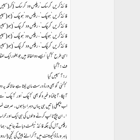
فائنڈ کریں ’کرسک‘رپلیس ود ’کر سک‘ (کر (سپ
فائنڈ کریں ’ہوچک‘، رپلیس ود ’ہو چک‘ (ہو (س
فائنڈ کریں ’کرچک‘، رپلیس ود ’کر چک‘ (ہو (س
فائنڈ کریں ’ہوچُک‘، رپلیس ود ’ہو چُک‘ (ہو (س
فائنڈ کریں ’کرچُک‘، رپلیس ود ’کر چُک‘ (ہو (س
اسی طرح ’آگیا‘ ایسے دو الفاظ ہیں جو بطور ایک ل
ف: آگیا
ر: آ سپیس گیا
’آگئی‘ کو بھی ورڈ درست مان لیتا ہے حالانکہ یہ 
آ چکا، آ چکنا وغیرہ کو بھی ’آچک‘ اور ’آ چک
اب پچھلی باتیں ہی یہاں دہرا رہا ہوں۔ صرف نمب
۱۔ ان پیج ٹائپ کرنے والوں کی ہی ایک اور خراب 
رپلیس آل کی جگہ فائنڈ نیکسٹ دباتے جائیں، جہا
باہر ورڈ ڈاکیومینٹ میں آ کر الٹے پیش کی کنجی (