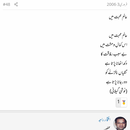
فروری 3، 2006
#48
عالمِ محبت میں
عالمِ محبت میں
اس کمالِ وحشت میں
بے سبب رفاقت کا
دکھ اٹھانا پڑتا ہے
تتلیاں پکڑنے کو
دور جانا پڑتا ہے
(نوشی گیلانی)
1
افتخار راجہ
محفلین