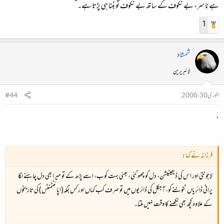
ہے نا سر، بے نکوف کے ساتھ بے نکوف تو بننا ہی پڑتا ہے۔“
1
شمشاد
لائبریرین
جنوری 30، 2006
#44
،
فرزانہ نے کہا:
لاجونتی اور اس کی ڈیفینیشن، دل کو چھو گئی، بھئی بہت کوب، اسے پڑھ کے تو میرا بھی دل چاہنے لگا
پرانی ڈائریاں ٹٹولنے کو، آجکل کی ڈائریوں میں تو صرف کب کہاں اور کس جگہ(اپائنٹمنٹس) کی تاریخوں
کے علاوہ کچھ بھی لکھنے کا وقت نہیں ملتا۔