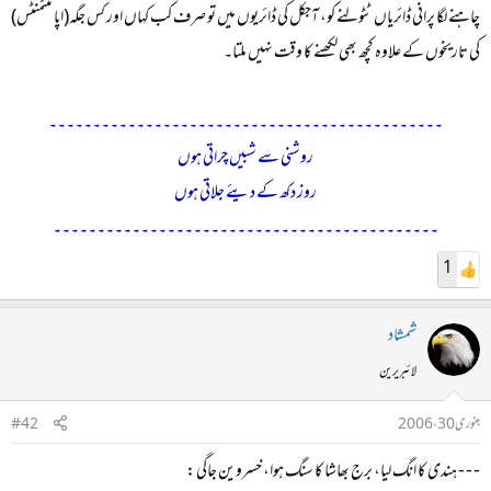
چاہنے لگا پرانی ڈائریاں ٹٹولنے کو، آجکل کی ڈائریوں میں تو صرف کب کہاں اور کس جگہ(اپائنٹمنٹس)
کی تاریخوں کے علاوہ کچھ بھی لکھنے کا وقت نہیں ملتا۔
۔۔۔۔۔۔۔۔۔۔۔۔۔۔۔۔۔۔۔۔۔۔۔۔۔۔۔۔۔۔۔۔۔۔۔۔۔۔۔۔۔۔۔۔۔
روشنی سے شبیں چراتی ہوں
روز دکھ کے دیئے جلاتی ہوں
۔۔۔۔۔۔۔۔۔۔۔۔۔۔۔۔۔۔۔۔۔۔۔۔۔۔۔۔۔۔۔۔۔۔۔۔۔۔۔۔۔۔۔۔​
1
شمشاد
لائبریرین
جنوری 30، 2006
#42
- - - ہندی کا انگ لیا، برج بھاشا کا سنگ ہوا، خسروین جاگی :