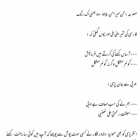
مصرعہ : تن میرا من پیہوا، دو بھئی اک رنگ
فارسی کی شیرینی ملی اور یوں گھلی کہ :
- - - آساں کہنے کی کرتے ہیں فرمائیش
- - - گوئم مشکل وگرنہ گوئم مشکل
عربی سے جان پڑی :
- - - ہم نے کی سب معاف بے ادبی
- - - سبقت رحمتی علٰی غضبی
انگریزی کو بھی سمو لیا، دلاور فگار نے کسی سوٹ پوش سے پوچھا کہ آپ ہیں کوئی سارجنٹ، کہنے