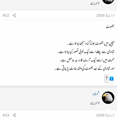
لائبریرین
فروری 5، 2006
#52
جھوٹ
بچپن میں جھوٹ بولنا گناہ سمجھا جاتا ہے۔
شادی سے پہلے اسے ایک خوبی تصور کیا جاتا ہے۔
محبت میں اسے ایک آرٹ کا درجہ حاصل ہے۔
اور شادی کے بعد جھوٹ کی پختہ عادت پڑ جاتی ہے۔
1
شمشاد
لائبریرین
فروری 5، 2006
#53