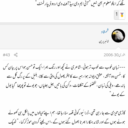
لگے کہ اپکو معلوم بھی نہیں “ آئی ایم دی ہیڈ آف دی اردو ڈیپارٹمنٹ“
1
شمشاد
لائبریرین
جنوری 30، 2006
#43
- - - زبان خوب سے خوب تر ہوئی، شاعری نے کچھ اور رنگ بھرا، ایک تو حسن ہو اس پر بیان کس
کا، حُسن دو آتشہ، عشق دیوانہ ہوا، ہیرے کا جگر پھول کی پتی سے کاٹا، بلبل کے پر رگِ گل سے
باندھے، دہلی کی زبان، لکھنئو کے تکلفات، دکن کی باتیں بھل بھلیاں، جو بولے تو پوچھا “ کیا بول
کے بولے“
گاڑی تیزی سے جا رہی تھی، ڈرائیور کوئی قصہ سنا رہا تھا، ہم اپنے خیالوں میں بالکل ہی کھوئے
ہوئے ہوں گے اور شائد ہنکارا بھرنا بھول گئے ہوں گے، اس لیئے گردن موڑ کر کہا، “ ٹھیک