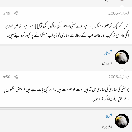
فروری 4، 2006
#49
آب گم ایک خوبصورت کتاب ہے اور یوسفی صاحب کی تراکیب کی تو کیا بات ہے۔ خاص طور پر
انکی فارسی تراکیب اور خانصاحب کے مکالمات، قاری کو زیرلب مسکرانے پر مجبور کردیتے ہیں۔
شمشاد
لائبریرین
فروری 4، 2006
#50
یوسفی کی ساری کی ساری ہی کتابیں بہت خوبصورت ہیں۔ اور سچی بات ہے میں تو بعض جگہوں پر
بےاختیار قہقہ لگا کر ہنسا ہوں۔
شمشاد
لائبریرین