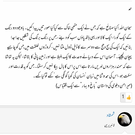
حمد
سبحان اللہ ! کیا صنائع ہے کہ جس نے ایک مٹھی خاک سے کیا کیا صورتیں پیدا کیں۔ باوجود دو رنگ
کے ایک گورا، ایک کالا اور یہی ہاتھ پاؤں سب کو دیئے، جس پر رنگ برنگ کی شکلیں جدا جدا
بنائیں کہ ایک کی سج دھج سے دوسرے کا ڈیل ڈول ملتا نہیں، کروڑوں خلقت میں جس کو چاہیے
پہچان لیجیئے۔ آسمان اس کے دریائے وحدت کا ایک بلبلا ہے اور زمین پانی کا بتاشا، لیکن یہ تماشا
ہے کہ سمندر ہزاروں لہریں مارتا ہے اس پر اس کا بال بیکا نہیں کر سکتا۔ جس کو یہ قدرت اور
سکت ہو، اس کی حمد و ثنا میں زبان ‘انسان کی گویا گونگی ہے‘ کہے تو کیا کہے۔
(میر امن دہلوی کی داستان “باغ و بہار“ سے ایک اقتباس)
1
شمشاد
لائبریرین