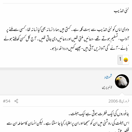
نئی تہذیب
دادی اماں کو نئی تہذیب سے بہت گلہ ہے۔ کہتی ہیں ہمارا زمانہ بھی کیا زمانہ تھا، کسی سے ملنے پر
آداب، تسلیم ہوتے تھے، دعائیں ملتی تھیں اور دعائیں دی جاتی تھیں۔ آج کل کسی کو ملتے ہوئے
‘ ہائے - آئے ‘ کی آوازیں آتی ہیں- جیسے کہیں درد اٹھ رہا ہو۔
1
شمشاد
لائبریرین
فروری 8، 2006
#54
جانوروں کی ایک فطرت ہوتی ہے ایک جبلت۔
اس جبلت کی روشنی میں ان کو سمجھا اور ان پر اعتبار کیا جا سکتا ہے۔ لیکن انسان کا معاملہ ان سے