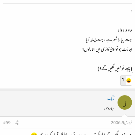
؛
واہ واہ واہ
بہت پیارا شعر ہے ، بہت پسند آیا
اجازت ہو تو اپنی ڈائری میں اتارلوں؟
ٕ(پیسے تو نہیں لگیں گے؟)
1
زیک
ز
ایکاروس
فروری 9، 2006
#59