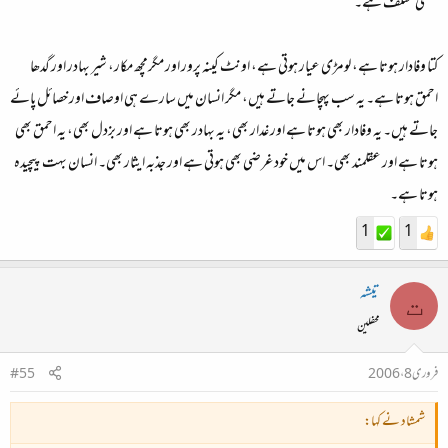
قطعی مختلف ہے۔
کتا وفادار ہوتا ہے، لومڑی عیار ہوتی ہے، اونٹ کینہ پرور اور مگرمچھ مکار، شیر بہادر اور گدھا
احمق ہوتا ہے۔ یہ سب پہچانے جاتے ہیں، مگر انسان میں سارے ہی اوصاف اور خصائل پائے
جاتے ہیں۔ یہ وفادار بھی ہوتا ہے اور غدار بھی، یہ بہادر بھی ہوتا ہے اور بزدل بھی، یہ احمق بھی
ہوتا ہے اور عقلمند بھی۔ اس میں خود غرضی بھی ہوتی ہے اور جذبہ ایثار بھی۔ انسان بہت پیچیدہ
ہوتا ہے۔
1
1
تیشہ
ت
محفلین
فروری 8، 2006
#55
شمشاد نے کہا: