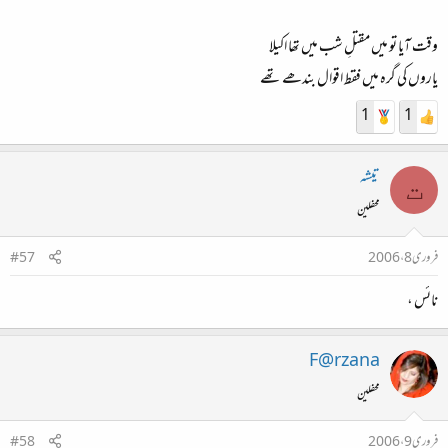
وقت آیا تو میں مقتلِ شب میں تھا اکیلا
یاروں کی گرہ میں فقط اقوال بندھے تھے
1
1
تیشہ
ت
محفلین
فروری 8، 2006
#57
نائس ،
F@rzana
محفلین
فروری 9، 2006
#58