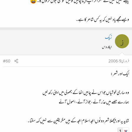
پیسے نہیں لگیں گے مگر اگر آپ دینا چاہیں تو میں بخوشی قبول کر لوں گا۔
ویسے مجھے یاد نہیں کہ یہ کس شاعر کا ہے۔
زیک
ز
ایکاروس
فروری 9، 2006
#60
ایک اور شعر:
وہ ساری خوشیاں جو اس نے چاہیں اٹھا کے جھولی میں اپنی رکھ لیں
ہمارے حصے میں عذر آئے، جواز آئے، اصول آئے
شاید یہ اور پچھلا شعر دونوں امجد اسلام امجد کے ہیں مگر یقین سے نہیں کہہ سکتا۔