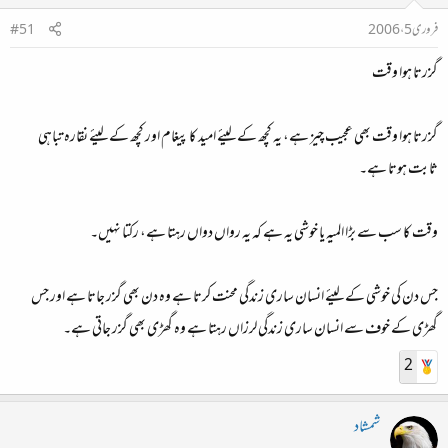
فروری 5، 2006
#51
گزرتا ہوا وقت
گزرتا ہوا وقت بھی عجیب چیز ہے، یہ کچھ کے لیئے امید کا پیغام اور کچھ کے لیئے نقارہ تباہی
ثابت ہوتا ہے۔
وقت کا سب سے بڑا المیہ یا خوشی یہ ہے کہ یہ رواں دواں رہتا ہے، رکتا نہیں۔
جس دن کی خوشی کے لیئے انسان ساری زندگی محنت کرتا ہے وہ دن بھی گزر جاتا ہے اور جس
گھڑی کے خوف سے انسان ساری زندگی لرزاں رہتا ہے وہ گھڑی بھی گزر جاتی ہے۔
2
شمشاد