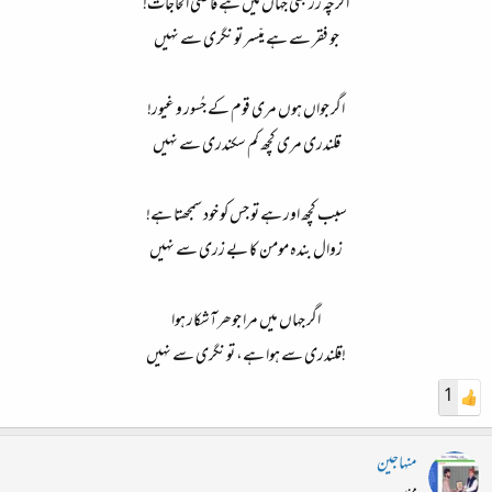
اگرچہ زر بھی جہاں میں ہے قاضی الحاجات!
جو فقر سے ہے میّسر تو نگری سے نہیں​
اگر جواں ہوں مری قوم کے جُسور و غیور!
قلندری مری کچھ کم سکندری سے نہیں​
سبب کچھ اور ہے تو جس کو خود سمجھتا ہے!
زوال بندہ مومن کا بے زری سے نہیں​
اگر جہاں میں مرا جوھرآشکار ہوا
!قلندری سے ہوا ہے، تو نگری سے نہیں​
1
منہاجین