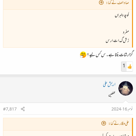
صاد الف نے کہا:
کوچۂ دلبراں
مفرد
ز ش گ ا ت ا ر س
گزارشات بنتا ہے۔ س کس لیے ؟
1
اربش علی
محفلین
نومبر 16، 2024
#7,817
علی وقار نے کہا: