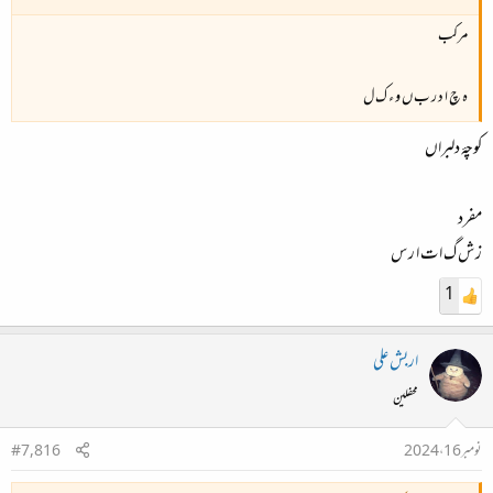
مرکب
ہ چ ا د ر ب ں و ء ک ل
کوچۂ دلبراں
مفرد
ز ش گ ا ت ا ر س
1
اربش علی
محفلین
نومبر 16، 2024
#7,816