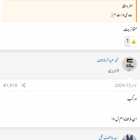
مفرد لفظ
ت ی و ا ت م ز
متوازیت
1
محمد عبدالرؤوف
لائبریرین
نومبر 15، 2024
#7,810
مرکب
ا ن ط ف ا م ل ہ ا
سید عاطف علی