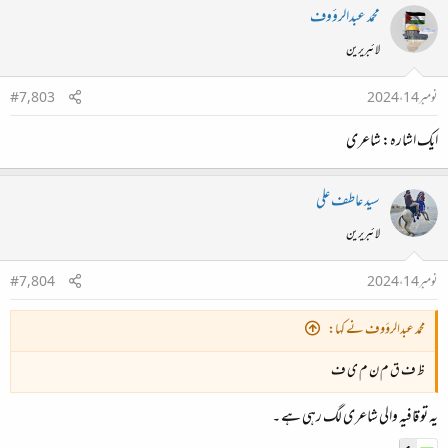
محمد عبدالرؤوف
لائبریرین
نومبر 14، 2024
#7,803
ایک اشارہ: شاعری
سید عاطف علی
لائبریرین
نومبر 14، 2024
#7,804
محمد عبدالرؤوف نے کہا:
ظ ف ق م ن م ی ف
یہ تو قافیہ والی شاعری لگ رہی ہے ۔