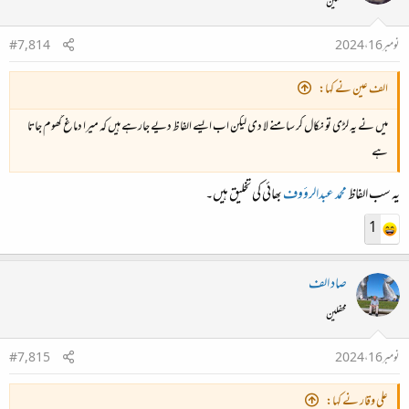
محفلین
نومبر 16، 2024
#7,814
الف عین نے کہا:
میں نے یہ لڑی تو نکال کر سامنے لا دی لیکن اب ایسے الفاظ دیے جارہے ہیں کہ میرا دماغ گھوم جاتا
ہے
یہ سب الفاظ
محمد عبدالرؤوف
بھائی کی تخلیق ہیں۔
1
صاد الف
محفلین
نومبر 16، 2024
#7,815
علی وقار نے کہا: