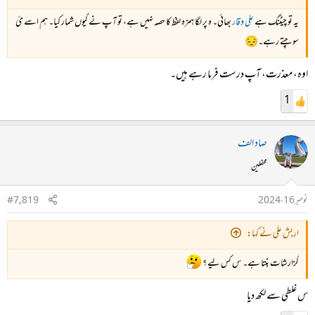
یہ تو چیٹنگ ہے
علی وقار
بھائی۔ ہ پر لگا ہمزہ لفظ کا حصہ نہیں ہے، تو آپ نے کیوں شمار کیا۔ ہم اسے ئ
سوچتے رہے۔😔
اوہ، معذرت، آپ درست فرما رہے ہیں۔
1
صاد الف
محفلین
نومبر 16، 2024
#7,819
اربش علی نے کہا:
گزارشات بنتا ہے۔ س کس لیے ؟
س غلطی سے لکھ دیا