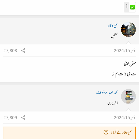
1
علی وقار
محفلین
نومبر 15، 2024
#7,808
مفرد لفظ
ت ی و ا ت م ز
محمد عبدالرؤوف
لائبریرین
نومبر 15، 2024
#7,809
علی وقار نے کہا: