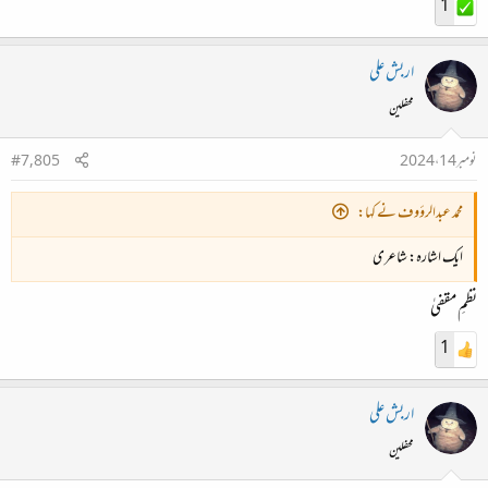
1
اربش علی
محفلین
نومبر 14، 2024
#7,805
محمد عبدالرؤوف نے کہا:
ایک اشارہ: شاعری
نظمِ مقفیٰ
1
اربش علی
محفلین