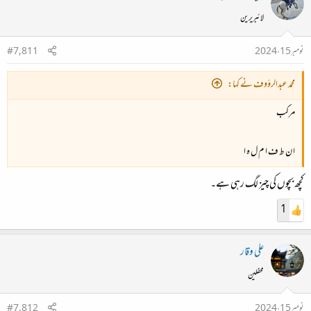
لائبریرین
نومبر 15، 2024
#7,811
محمد عبدالرؤوف نے کہا:
مرکب
ا ن ط ف ا م ل ہ ا
کچھ بچوں کی چیز لگ رہی ہے۔
1
علی وقار
محفلین
نومبر 15، 2024
#7,812