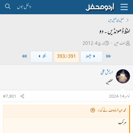
داخل ہوں
کھیل ہی کھیل میں
لفظ ڈھونڈیں ۔ دو
ص
ت
الف عین
مارچ 4، 2012
ا
ا
Last
First
پچھلا
391 از 393
اگلا
ح
ر
ب
ی
اربش علی
ل
خ
محفلین
ڑ
ا
ی
ب
نومبر 14، 2024
#7,801
ت
د
محمد عبدالرؤوف نے کہا:
ا
مرکب
ء