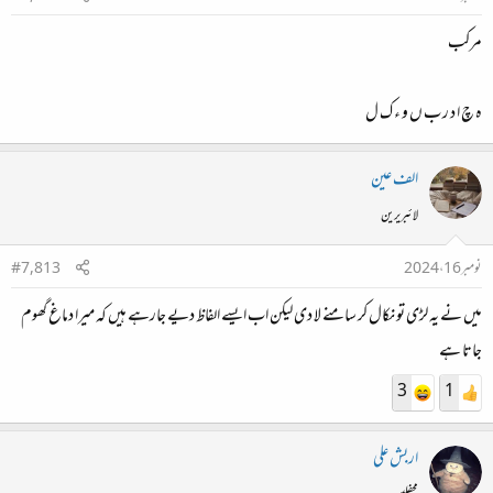
مرکب
ہ چ ا د ر ب ں و ء ک ل
الف عین
لائبریرین
نومبر 16، 2024
#7,813
میں نے یہ لڑی تو نکال کر سامنے لا دی لیکن اب ایسے الفاظ دیے جارہے ہیں کہ میرا دماغ گھوم
جاتا ہے
3
1
اربش علی