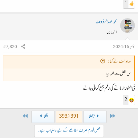
1
محمد عبدالرؤوف
لائبریرین
نومبر 16، 2024
#7,820
صاد الف نے کہا:
س غلطی سے لکھ دیا
فی الفور جرمانے کی رقم جمع کرائی جائے
2
Last
First
پچھلا
391 از 393
اگلا
محفل فورم صرف مطالعے کے لیے دستیاب ہے۔