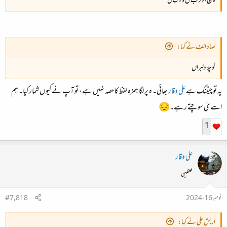
ہ چ ا د ر ب ں و ء ک ل
صاد الف نے کہا:
کوچۂ دلبراں
یہ تو چیٹنگ ہے
علی وقار
بھائی۔ ہ پر لگا ہمزہ لفظ کا حصہ نہیں ہے، تو آپ نے کیوں شمار کیا۔ ہم
اسے ئ سوچتے رہے۔😔
1
علی وقار
محفلین
نومبر 16، 2024
#7,818
اربش علی نے کہا: