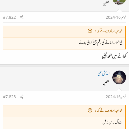
محفلین
نومبر 16، 2024
#7,822
محمد عبدالرؤوف نے کہا:
فی الفور جرمانے کی رقم جمع کرائی جائے
کھاتے میں لکھ لیجئیے
اربش علی
محفلین
نومبر 16، 2024
#7,823
محمد عبدالرؤوف نے کہا:
ت گ ر س ز ش