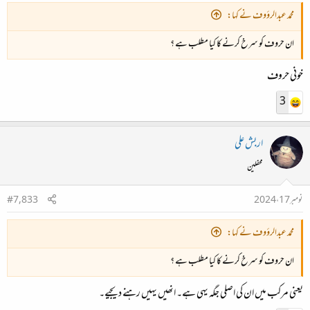
محمد عبدالرؤوف نے کہا:
ان حروف کو سرخ کرنے کا کیا مطلب ہے ؟
خونی حروف
3
اربش علی
محفلین
نومبر 17، 2024
#7,833
محمد عبدالرؤوف نے کہا:
ان حروف کو سرخ کرنے کا کیا مطلب ہے ؟
یعنی مرکب میں ان کی اصلی جگہ یہی ہے۔ انھیں یہیں رہنے دیجیے۔