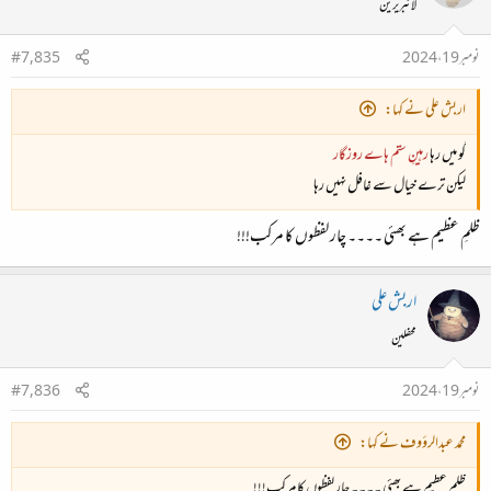
لائبریرین
نومبر 19، 2024
#7,835
اربش علی نے کہا:
گو میں رہا
رہینِ ستم ہاے روزگار
لیکن ترے خیال سے غافل نہیں رہا
ظلمِ عظیم ہے بھئی ۔۔۔۔ چار لفظوں کا مرکب!!!
اربش علی
محفلین
نومبر 19، 2024
#7,836
محمد عبدالرؤوف نے کہا:
ظلمِ عظیم ہے بھئی ۔۔۔۔ چار لفظوں کا مرکب!!!