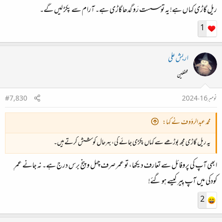
ریل گاڑی کہاں ہے! یہ تو سست رَو گدھا گاڑی ہے۔ آرام سے پکڑ لیں گے۔
1
اربش علی
محفلین
نومبر 16، 2024
#7,830
محمد عبدالرؤوف نے کہا:
یہ ریل گاڑی مجھ بوڑھے سے کہاں پکڑی جائے گی، بہرحال کوشش کرتے ہیں۔
ابھی آپ کی پروفائل سے تعارف دیکھا، تو عمر صرف چہل و پنج برس درج ہے۔ نہ جانے عمرِ
کودکی میں آپ پِیر کیسے ہو گئے!
2