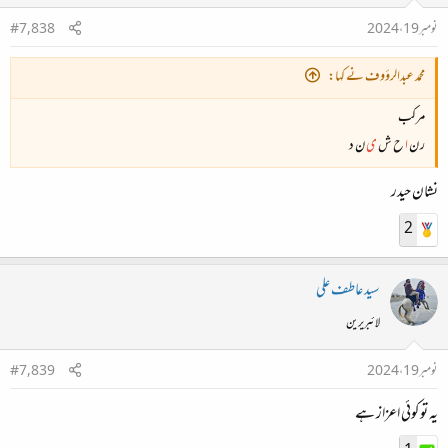
نومبر 19، 2024
#7,838
محمد عبدالرؤوف نے کہا:
مرکب
ر ن
ا
ح ش
ی
ن د
نشان حیدر
2
سید عاطف علی
لائبریرین
نومبر 19، 2024
#7,839
یہ تو کوئی اعزاز ہے