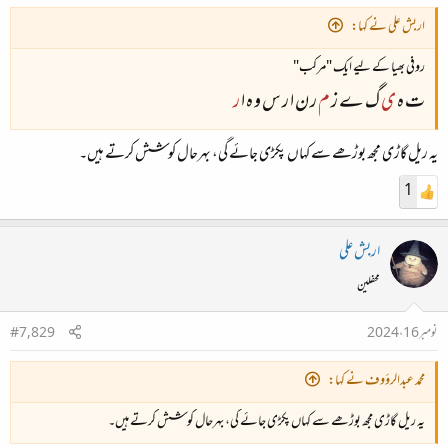
اربش علی نے کہا:
روفی بھیا کے لیے ایک "مرکب"
ت ہ
ی
گ ے ز
م
ر ن ا ر س و ہ ا
ر
یہ ریل گاڑی مجھ بوڑھے سے کہاں پکڑی جائے گی، بہرحال کوشش کرتے ہیں۔
1
اربش علی
محفلین
نومبر 16، 2024
#7,829
محمد عبدالرؤوف نے کہا:
یہ ریل گاڑی مجھ بوڑھے سے کہاں پکڑی جائے گی، بہرحال کوشش کرتے ہیں۔