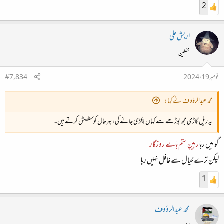
2
اربش علی
محفلین
نومبر 19، 2024
#7,834
محمد عبدالرؤوف نے کہا:
یہ ریل گاڑی مجھ بوڑھے سے کہاں پکڑی جائے گی، بہرحال کوشش کرتے ہیں۔
گو میں رہا
رہینِ ستم ہاے روزگار
لیکن ترے خیال سے غافل نہیں رہا
1
محمد عبدالرؤوف