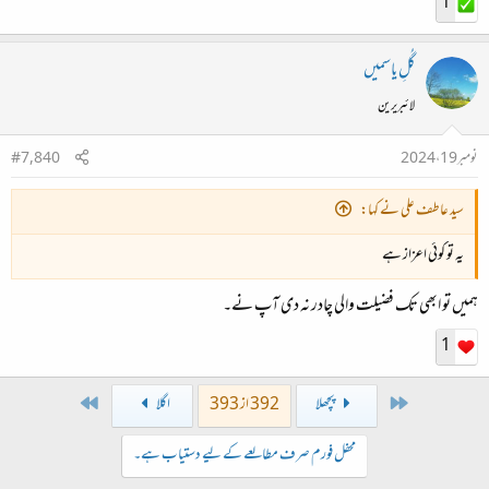
1
گُلِ یاسمیں
لائبریرین
نومبر 19، 2024
#7,840
سید عاطف علی نے کہا:
یہ تو کوئی اعزاز ہے
ہمیں تو ابھی تک فضیلت والی چادر نہ دی آپ نے۔
1
Last
First
پچھلا
392 از 393
اگلا
محفل فورم صرف مطالعے کے لیے دستیاب ہے۔