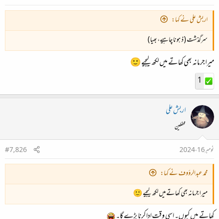
اربش علی نے کہا:
سرگذشت (ذ ہونا چاہیے، بھیا)
میرا جرمانہ بھی کھاتے میں لکھ لیجیے 🙂
1
اربش علی
محفلین
نومبر 16، 2024
#7,826
محمد عبدالرؤوف نے کہا:
میرا جرمانہ بھی کھاتے میں لکھ لیجیے 🙂
کھاتے میں کیوں۔ اسی وقت ادا کرنا پڑے گا۔