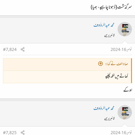
سرگذشت (ذ ہونا چاہیے، بھیا)
محمد عبدالرؤوف
لائبریرین
نومبر 16، 2024
#7,824
صاد الف نے کہا:
کھاتے میں لکھ لیجئیے
اوکے
محمد عبدالرؤوف
لائبریرین
نومبر 16، 2024
#7,825