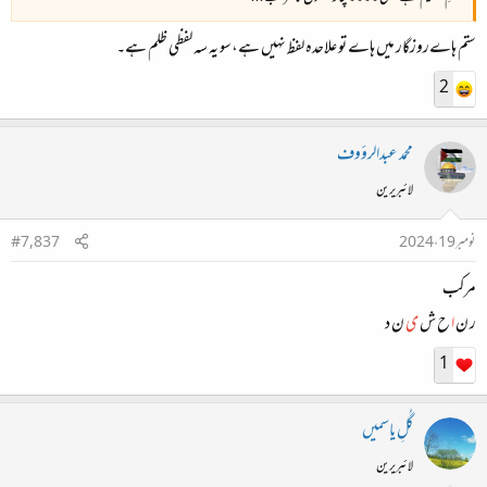
ستم ہاےروزگار میں ہاے تو علاحدہ لفظ نہیں ہے،سو یہ سہ لفظی ظلم ہے۔
2
محمد عبدالرؤوف
لائبریرین
نومبر 19، 2024
#7,837
مرکب
ر ن
ا
ح ش
ی
ن د
1
گُلِ یاسمیں
لائبریرین