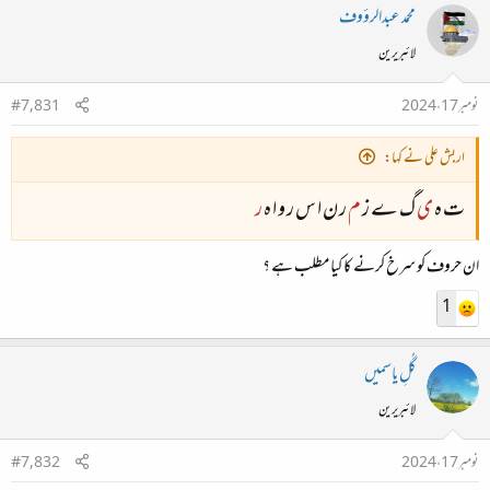
محمد عبدالرؤوف
لائبریرین
نومبر 17، 2024
#7,831
اربش علی نے کہا:
ت ہ
ی
گ ے ز
م
ر ن ا س ر و ا ہ
ر
ان حروف کو سرخ کرنے کا کیا مطلب ہے ؟
1
گُلِ یاسمیں
لائبریرین
نومبر 17، 2024
#7,832