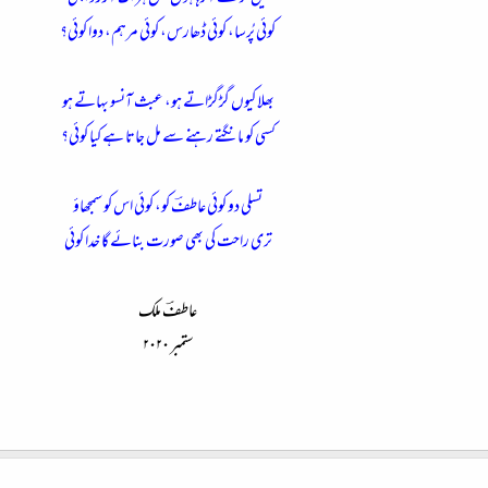
کوئی پُرسا، کوئی ڈھارس، کوئی مرہم، دوا کوئی؟
بھلا کیوں گڑگڑاتے ہو، عبث آنسو بہاتے ہو
کسی کو مانگتے رہنے سے مل جاتا ہے کیا کوئی؟
تسلی دو کوئی عاطفؔ کو، کوئی اس کو سمجھاؤ
تری راحت کی بھی صورت بنائے گا خدا کوئی
عاطفؔ ملک
ستمبر ۲۰۲۰