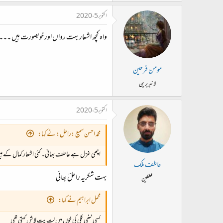
اکتوبر 5، 2020
واہ کچھ اشعار بہت رواں اور خوبصورت ہیں ۔۔۔
مومن فرحین
لائبریرین
اکتوبر 5، 2020
محمّد احسن سمیع :راحل: نے کہا:
اچھی غزل ہے عاطف بھائی۔ کئی اشعار کمال کے ہ
عاطف ملک
بہت شکریہ راحلؔ بھائی
محفلین
محمل ابراہیم نے کہا:
کسی ننھی کلی کی خوں میں لت پت لاش کہتی تھی