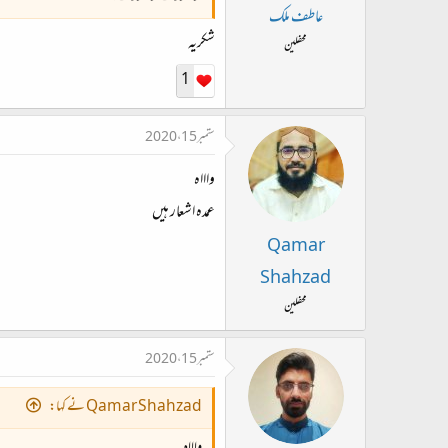
عاطف ملک
شکریہ
محفلین
1
ستمبر 15، 2020
واااہ
عمدہ اشعار ہیں
Qamar
Shahzad
محفلین
ستمبر 15، 2020
Qamar Shahzad نے کہا: