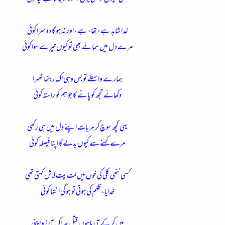
خدا شاہد ہے، تھا، ہے، اور نہ ہو گا دوسرا کوئی
مرے دل میں سمائے بھی تو کیوں تیرے سوا کوئی
ہمارے واسطے تو بس وہی اک رہنما ٹھہرا
دکھائے تجھ کو پانے کا جو ہم کو راستہ کوئی
یہی کچھ سوچ کر ہر بات اپنے دل میں ہی رکھی
مرے کہنے سے کیوں بدلے گا اپنا فیصلہ کوئی
کسی ننھی کلی کی خوں میں لت پت لاش کہتی تھی
خدایا، ظلم کی ہوتی تو ہو گی انتہا کوئی
میں کر کے آ رہا ہوں قتل ہر اک آرزو اپنی