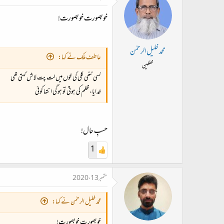
خوبصورت خوبصورت!
محمد خلیل الرحمٰن
عاطف ملک نے کہا:
محفلین
کسی ننھی کلی کی خوں میں لت پت لاش کہتی تھی
خدایا، ظلم کی ہوتی تو ہو گی انتہا کوئی
حسبِ حال!
1
ستمبر 13، 2020
محمد خلیل الرحمٰن نے کہا:
خوبصورت خوبصورت!