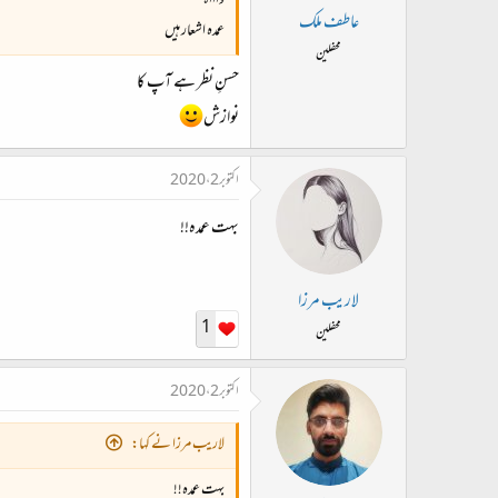
واااہ
عاطف ملک
عمدہ اشعار ہیں
محفلین
حسنِ نظر ہے آپ کا
نوازش
اکتوبر 2، 2020
بہت عمدہ!!
لاریب مرزا
1
محفلین
اکتوبر 2، 2020
لاریب مرزا نے کہا:
بہت عمدہ!!