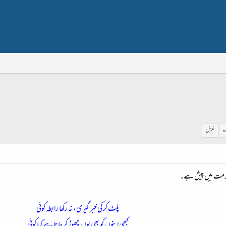
ک
غزل
ی خدمت میں پیش ہے۔
پلٹ کر کی خبر گیری، نہ رکھا رابطہ کوئی
کبھی اپنوں کو بھی یوں چھوڑ کر جاتا ہے کیا کوئی