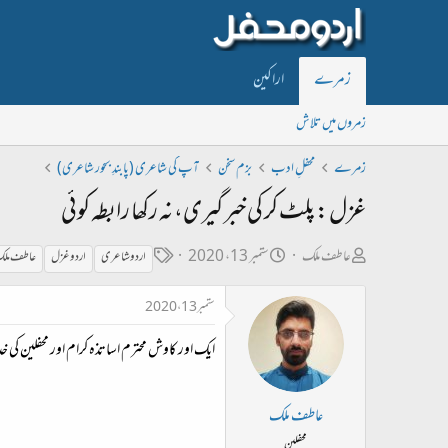
زمرے
اراکین
زمروں میں تلاش
زمرے
محفلِ ادب
بزم سخن
آپ کی شاعری (پابندِ بحور شاعری)
غزل: پلٹ کر کی خبر گیری، نہ رکھا رابطہ کوئی
ص
ت
ٹ
عاطف ملک
ستمبر 13، 2020
اردو شاعری
اردو غزل
عاطف مل
ا
ا
ی
ستمبر 13، 2020
ح
ر
گ
ب
ی
ایک اور کاوش محترم اساتذہ کرام اور محفلین ک
ل
خ
ڑ
ا
عاطف ملک
ی
ب
محفلین