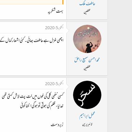
عاطف ملک
بہت شکریہ
محفلین
اکتوبر 5، 2020
اچھی غزل ہے عاطف بھائی۔ کئی اشعار کمال کے
محمد احسن سمیع راحلؔ
محفلین
اکتوبر 5، 2020
کسی ننھی کلی کی خوں میں لت پت لاش کہتی تھی
خدایا، ظلم کی ہوتی تو ہو گی انتہا کوئی
محمل ابراہیم
زبردست
لائبریرین