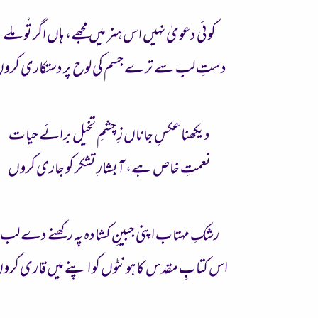
کوئی دعویٰ نہیں اس ہنر میں مجھے، ہاں اگر تُو ملے
دستِ لب سے ترے جسم کی لوح پر دستکاری کرو
دیکھنا عکسِ جاناں زِ چشمِ تخیل برائے حیات
نعمتِ خاص ہے، آبشارِ تشکر کو جاری کروں
رشکِ مہتاب اپنی جبینِ کشادہ پہ رکھنے دے لب
اس کتابِ مقدس کا ہونٹوں کو اپنے میں قاری کرو