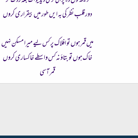
دیکھ لوں وہ پرانی تری ویڈیو اک جگہ روک کر
دور قلبِ نظر کی بہ ایں طور میں بیقراری کروں
میں قمر ہوں تو افلاک پر کس لیے میرا مسکن نہیں
خاک ہوں تو بتاؤ نہ کس واسطے خاکساری کروں
قمر آسی
شامل کریں