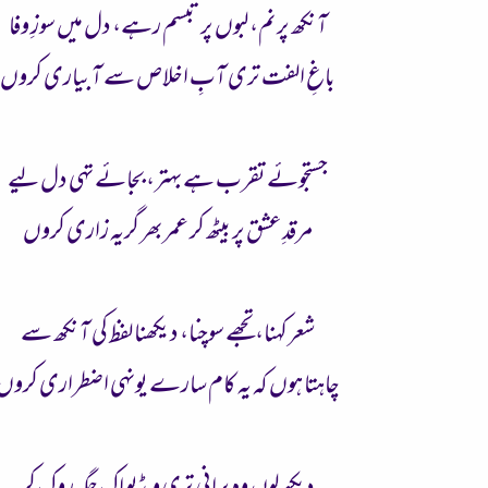
آنکھ پر نم، لبوں پر تبسم رہے، دل میں سوزِ وفا
باغِ الفت تری آبِ اخلاص سے آبیاری کروں
جستجوئے تقرب ہے بہتر، بجائے تہی دل لیے
مرقدِ عشق پر بیٹھ کر عمر بھر گریہ زاری کروں
شعر کہنا، تجھے سوچنا، دیکھنا لفظ کی آنکھ سے
چاہتا ہوں کہ یہ کام سارے یونہی اضطراری کروں