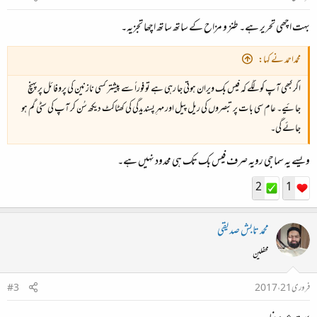
بہت اچھی تحریر ہے۔ طنز و مزاح کے ساتھ ساتھ اچھا تجزیہ۔
محمداحمد نے کہا:
اگر کبھی آپ کو لگے کہ فیس بک ویران ہوتی جا رہی ہے تو فوراً سے پیشتر کسی نازنین کی پروفائل پر پہنچ
جائیے۔ عام سی بات پر تبصروں کی ریل پیل اور مہرِ پسندیدگی کی کھٹاکٹ دیکھ سُن کر آپ کی سٹی گم ہو
جائے گی۔
ویسے یہ سماجی رویہ صرف فیس بک تک ہی محدود نہیں ہے۔
2
1
محمد تابش صدیقی
محفلین
فروری 21، 2017
#3