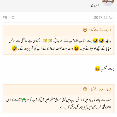
لائبریرین
فروری 22، 2017
#9
لاریب مرزا نے کہا:
ہاہاہاہاہا
بہت دلچسپ لکھا آپ نے احمد بھائی۔
اور کیا ہی بے ساختگی سے سوشل
میڈیا کے بخیے ادھیڑنے ہیں۔
بہت بہت لطف اندوز ہوئے آپ کی تحریر پڑھ کے۔
بہت شکریہ
لاریب مرزا نے کہا:
سب سے پہلے تو یہ بتائیں کہ واٹس ایپ میں کوئی "برائی" نظر نہیں آئی کیا آپ کو؟؟
لگتا ہے کہ اس
کا جز وقتی تجربہ بھی نہیں کیا یا پھر کل وقتی تجربہ ہے۔