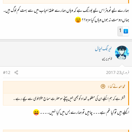
ہمارے لیے ٹویٹر اس لیے بورنگ ہے کہ وہاں ہمارے حلقہ احباب میں سے بہت کم لوگ ہیں۔
جہاں دوست نہ ہوں وہاں کیا مزہ؟؟
1
نیرنگ خیال
لائبریرین
فروری 23، 2017
#12
محمداحمد نے کہا:
شکر ہے کہ ہم اکیلے ان کی مطلوبہ تعداد کو کبھی نہیں پہنچے سو حضرتِ سماج جکڑالوی سے بچے رہے ۔
اکیلے ہیں تو کیا غم ہے۔۔۔ چاہیں تو ہمارے بس میں کیا نہیں۔۔۔۔