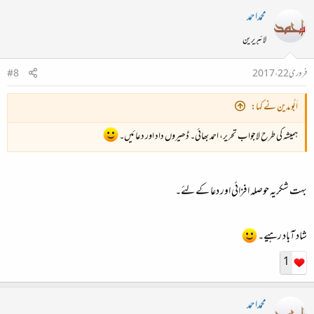
محمداحمد
لائبریرین
فروری 22، 2017
#8
اَبُو مدین نے کہا:
ہمیشہ کی طرح لاجواب تحریر، احمد بھائی۔ ڈھیروں داد اور دعائیں۔
بہت شکریہ حوصلہ افزائی اور دعا کے لئے۔
شاد آباد رہیے۔
1
محمداحمد