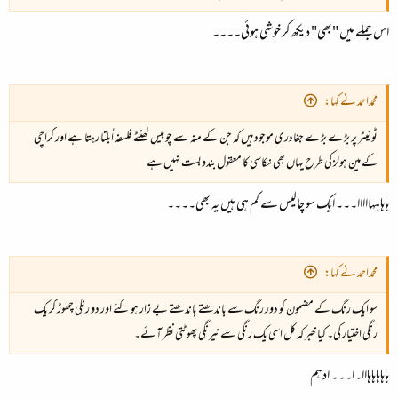
اس جملے میں "بھی" دیکھ کر خوشی ہوئی۔۔۔۔
محمداحمد نے کہا:
ٹوئیٹر پر بڑے بڑے جغادری موجود ہیں کہ جن کے منہ سے چوبیس گھنٹے فلسفہ اُبلتا رہتا ہے اور کراچی
کے مین ہولز کی طرح یہاں بھی نکاسی کا معقول بندوبست نہیں ہے
ہاہاہہااااا۔۔۔ ایک سو چالیس سے کم ہی ہیں یہ بھی۔۔۔۔
محمداحمد نے کہا:
سو ایک رنگ کے مضمون کو دور رنگ سے باندھتے باندھتے بے زار ہو گئے اور دو رنگی چھوڑ کر یک
رنگی اختیار کی۔ کیا خبر کہ کل اسی یک رنگی سے نیرنگی پھوٹتی نظر آئے۔
ہاہاہاہاہااا۔ا۔۔۔ ادہم