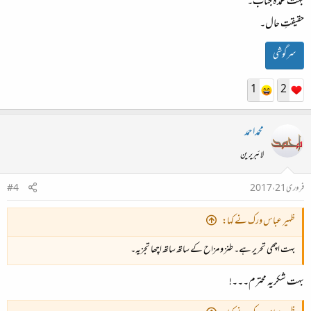
بہت عمدہ جناب۔
حقیقتِ حال۔
سرگوشی
1
2
محمداحمد
لائبریرین
فروری 21، 2017
#4
ظہیر عباس ورک نے کہا:
بہت اچھی تحریر ہے۔ طنز و مزاح کے ساتھ ساتھ اچھا تجزیہ۔
بہت شکریہ محترم۔۔۔!