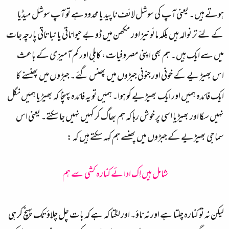
ہوتے ہیں۔ یعنی آپ کی سوشل لائف ناپید یا محدود ہے تو آپ سوشل میڈیا
کے لئے تر نوالہ ہیں بلکہ مائونیز اور مکھن میں ڈوبے حیواناتی یا نباتاتی پارچہ جات
میں سے ایک ہیں۔ ہم بھی اپنی مصروفیات ، کاہلی اور کم آمیزی کے باعث
اس بھیڑیے کے خونی اور جنونی جبڑوں میں پھنس گئے۔ جبڑوں میں پھنسنے کا
ایک فائدہ ہمیں اور ایک بھیڑیے کو ہوا۔ ہمیں تو یہ فائدہ پہنچا کہ بھیڑیا ہمیں نگل
نہیں سکا اور بھیڑیا اسی پر خوش رہا کہ ہم بھاگ کر کہیں نہیں جا سکتے۔ یعنی اس
سماجی بھیڑیے کے جبڑوں میں پھنسے ہم کہہ سکتے ہیں کہ :
شامل ہیں اِک ادائے کنارہ کشی سے ہم
لیکن نہ تو کنارہ چلتا ہے اور نہ ناؤ۔ اور لگتا کہ ہےکہ بات چل چلاؤ تک پہنچ کر ہی