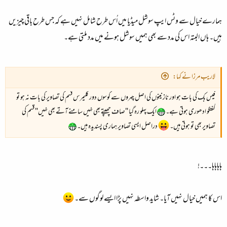
ہمارے خیال سے وٹس ایپ سوشل میڈیا میں اُس طرح شامل نہیں ہے کہ جس طرح باقی چیزیں
ہیں۔ ہاں البتہ اس کی مدد سے بھی ہمیں سوشل ہونے میں مدد ملتی ہے۔
لاریب مرزا نے کہا:
فیس بک کی بات ہو اور نازنینوں کی اصل چہروں سے کوسوں دور گلیمرس قسم کی تصاویر کی بات نہ ہو تو
گفتگو ادھوری ہوتی ہے۔
ایک پہلو رہ گیا "صاف چھپتے بھی نہیں سامنے آتے بھی نہیں" قسم کی
تصاویر بھی تو ہوتی ہیں۔
دراصل ایسی تصاویر ہماری پسندیدہ ہیں۔
ہاہاہاہا۔۔۔!
اس کا ہمیں خیال نہیں آیا۔ شاید واسطہ نہیں پڑا ایسے لوگوں سے۔