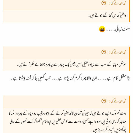
محمداحمد نے کہا:
واقعی گھاس کھا گئے ہوتے ہیں۔
ہفت زبانی۔۔۔۔
محمداحمد نے کہا:
سوشل میڈیا کے سب سے زیادہ قتیل ہمیں فیس بک پر چہرے پر چہرہ چڑھائے نظر آتے ہیں۔
بڑا مشکل کام ہے۔۔۔۔ اوپر والا چہرہ گرم کرنا پڑتا ہے۔۔۔ تب کہیں جا کر فٹ بیٹھتا ہے۔
محمداحمد نے کہا:
بہت کم لوگ ایسے ہوتے ہیں کہ جن کی تصاویر لاکھ جتن کرنے کے باجود رقیبِ رو سیاہ کے چہرہء انور کا
مقابلہ کر رہی ہوتی ہیں سو وہ اپنے کسی دوست سے خوش خطی میں اپنا نام لکھوا کر اُسے تصویر کے خالی
چوکھٹے میں ثبت کر دیتے ہیں ۔