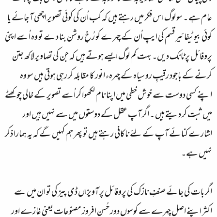
عام ہے ۔ سو لوگ اس فکر میں رہتے ہیں کہ کب اُن کی کوئی تصویر اچھی آ جائے یا
کوئی بیوٹیفائیر قسم کی ایپ اُن کے چہرے کو رُخِ روشن بنا دے تو وہ اُسے اپنی
پروفائل پر ٹانک دیں۔ بہت کم لوگ ایسے ہوتے ہیں کہ جن کی تصاویر لاکھ جتن
کرنے کے باجود رقیبِ رو سیاہ کے چہرہء انور کا مقابلہ کر رہی ہوتی ہیں سو وہ
اپنے کسی دوست سے خوش خطی میں اپنا نام لکھوا کر اُسے تصویر کے خالی چوکھٹے
میں ثبت کر دیتے ہیں ۔ اگر آپ عقل کے دوستوں میں سے نہیں ہیں اور
اشارے کنائے آپ کے لئے ناکافی رہتے ہیں تو پھر ہم کہیں گے کہ یہ ہمارا ذکر
نہیں ہے۔
اگر بات کی جائے صنفِ نازک کی پروفائل پر آویزاں ڈی پیز کی تو ان میں سے
اکثر اپنے اصل چہرے سے کوسوں دور حُسن افروز مصنوعات یعنی غازے اور