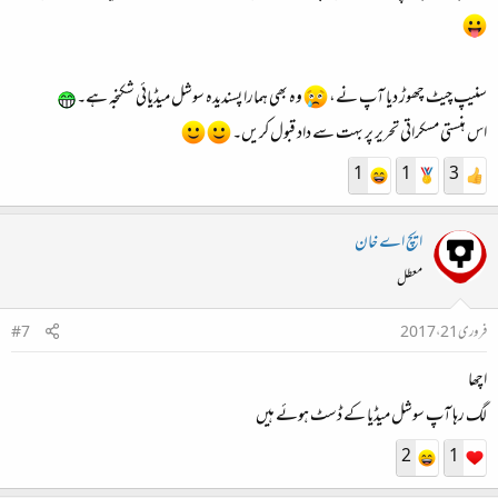
سنیپ چیٹ چھوڑ دیا آپ نے،
وہ بھی ہمارا پسندیدہ سوشل میڈیائی شکنجہ ہے۔
اس ہنستی مسکراتی تحریر پر بہت سے داد قبول کریں۔
1
1
3
ایچ اے خان
معطل
فروری 21، 2017
#7
اچھا
لگ رہا آپ سوشل میڈیا کے ڈسٹ ہوئے ہیں
2
1