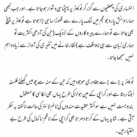
انکساری کی چھلنیوں سے گزر کر ٹوئیٹر پر پہنچنا ہی دشوار ہو جاتا ہے۔ اور جب کبھی
ہمارا دانش پارہ جو حجم میں نمک پارے سے تھوڑا سا ہی بڑا ہوتا ہے ٹوئیٹر پر پہنچ
بھی جاتا ہے تو ہمارے پیروکاروں کے نزدیک ( جن کی آدھی اکثریت تو
ہماری زبان سے ہی ناواقف ہے) نقار خانے میں ٹٹیری کی آواز سے زیادہ اہم
نہیں سمجھا جاتا۔
ٹوئیٹر پر بڑے بڑے جغادری موجود ہیں کہ جن کے منہ سے چوبیس گھنٹے فلسفہ
اُبلتا رہتا ہے اور کراچی کے مین ہولز کی طرح یہاں بھی نکاسی کا معقول
بندوبست نہیں ہے سو اکثر عقیدت مندوں کی ٹائم لائنز کی حالت ناگفتہ بہ نظر
آتی ہے۔ شاید یہاں کے کرتا دھرتا بھی کراچی کے ناظمِ نا کمال کی طرح بے
اختیار ہیں۔