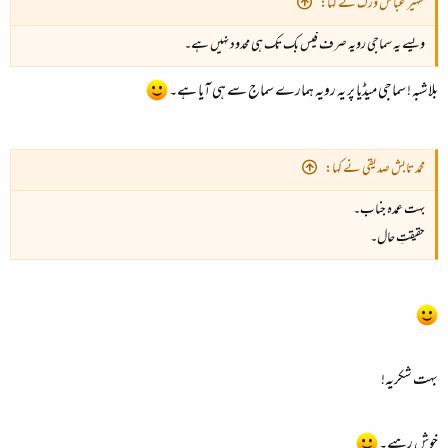
ظہیر عباس ورک نے کہا:
ویسے یہ سماجی رویہ صرف فیس بک تک ہی محدود نہیں ہے۔
بلاشبہ ! سماجی میڈیا پر یہ رویہ ہمارے سماج سے ہی آیا ہے۔
محمد تابش صدیقی نے کہا:
بہت عمدہ جناب۔
حقیقتِ حال۔
بہت شکریہ!
خوش رہیے۔