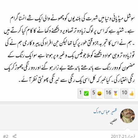
سوشل میڈیائی دنیا میں شہرت کی بلندیوں کو چھونے والی ایک شے انسٹا گرام
ہے۔ شنید ہے کہ اس پر لوگ زیادہ تر تصاویر دیکھنے دکھانے کا کام کیا کرتے ہیں
۔ہم نے اس کا تجربہ جز وقتی طور پر کیا تھا لیکن جن افراد کی پیروکاری ہم نے کی
تو زیادہ تر وہی مواد دیکھنے کو ملا جو فیس بک وغیرہ پر ہوتا ہے سو ایک رنگ کے
مضمون کو دور رنگ سے باندھتے باندھتے بے زار ہو گئے اور دو رنگی چھوڑ کر یک
رنگی اختیار کی۔ کیا خبر کہ کل اسی یک رنگی سے نیرنگی پھوٹتی نظر آئے۔
1
5
16
10
ظہیر عباس ورک
محفلین
فروری 21، 2017
#2