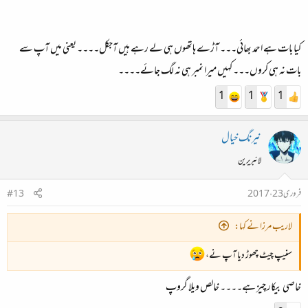
کیا بات ہے احمد بھائی۔۔۔ آڑے ہاتھوں ہی لے رہے ہیں آجکل۔۔۔۔ یعنی میں آپ سے
بات نہ ہی کروں۔۔۔ کہیں میرا نمبر ہی نہ لگ جائے۔۔۔۔
1
1
1
نیرنگ خیال
لائبریرین
فروری 23، 2017
#13
لاریب مرزا نے کہا:
سنیپ چیٹ چھوڑ دیا آپ نے،
خاصی بیکار چیز ہے۔۔۔۔ خالص ویلا گروپ