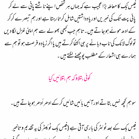
فیس بُک کا معاملہ بڑ ا عجیب ہے کہ جہاں ہر شخص اپنے ناشتے پانی سے لے کر
پانی پت تک کی خبریں اور یادداشتیں شامل کرتا رہتا ہے اور ہم تبصرے کرکر
کے ادھ موئے ہو جاتے ہیں۔تاہم جب کبھی بھولے سے ہم اپنی غزل لگا دیں
تو لوگ لائک کی ناب دبانے پر ہی اکتفا کرتے ہیں یا اگر زیادہ فرصت ہو تو ہم سے
ہمارے ہی اشعار کے مطلب پوچھنے لگتے ہیں ۔
کوئی بتلاؤ کہ ہم بتلائیں کیا
سو ہم کچھ نہیں بتاتے اور آئیں بائیں شائیں کرکے ادھر اُدھر ہو جاتے ہیں۔
فیس بک کے بعد ٹوئٹر کی باری آتی ہے (فیس بک ٹوئیٹر کی یہ تقدیم و تاخیر