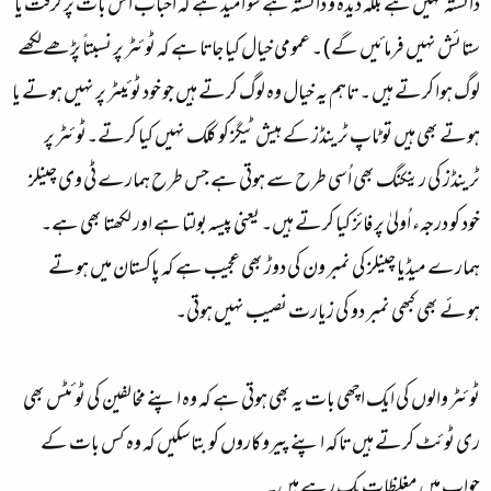
دانستہ نہیں ہے بلکہ دیدہ و دانستہ ہے سو اُمید ہے کہ احباب اس بات پر گرفت یا
ستائش نہیں فرمائیں گے) ۔ عمومی خیال کیا جاتا ہے کہ ٹوئٹر پر نسبتاً پڑھے لکھے
لوگ ہوا کرتے ہیں ۔ تاہم یہ خیال وہ لوگ کرتے ہیں جو خود ٹوئیٹر پر نہیں ہوتے یا
ہوتے بھی ہیں تو ٹاپ ٹرینڈز کے ہیش ٹیگز کو کلک نہیں کیا کرتے۔ٹوئٹر پر
ٹرینڈز کی رینکنگ بھی اُسی طرح سے ہوتی ہے جس طرح ہمارے ٹی وی چینلز
خود کو درجہء اُولیٰ پر فائز کیا کرتے ہیں۔ یعنی پیسہ بولتا ہے اور لکھتا بھی ہے۔
ہمارے میڈیا چینلز کی نمبر ون کی دوڑ بھی عجیب ہے کہ پاکستان میں ہوتے
ہوئے بھی کبھی نمبر دو کی زیارت نصیب نہیں ہوتی۔
ٹوئٹر والوں کی ایک اچھی بات یہ بھی ہوتی ہے کہ وہ اپنے مخالفین کی ٹوئٹس بھی
ری ٹوئٹ کرتے ہیں تاکہ اپنے پیروکاروں کو بتا سکیں کہ وہ کس بات کے
جواب میں مغلظات بک رہے ہیں۔