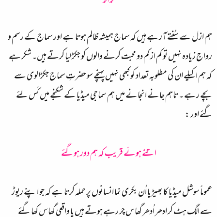
محمد احمد
ہم ازل سے سُنتے آ رہے ہیں کہ سماج ہمیشہ ظالم ہوتا ہے اور سماج کے رسم و
رواج زیادہ نہیں تو کم از کم دو محبت کرنے والوں کو جکڑ لیا کرتے ہیں۔ شکر ہے
کہ ہم اکیلے ان کی مطلوبہ تعداد کو کبھی نہیں پہنچے سو حضرتِ سماج جکڑالوی سے
بچے رہے ۔ تاہم جانے انجانے میں ہم سماجی میڈیا کے شکنجے میں کَس لئے
گئے اور :
اتنے ہوئے قریب کہ ہم دور ہوگئے
عموماً سوشل میڈیا کا بھیڑیا اُن بکری نما انسانوں پر حملہ کرتا ہے کہ جو اپنے ریوڑ
سے الگ ہٹ کر ادھر اُدھر گھاس چر رہے ہوتے ہیں یا واقعی گھاس کھا گئے