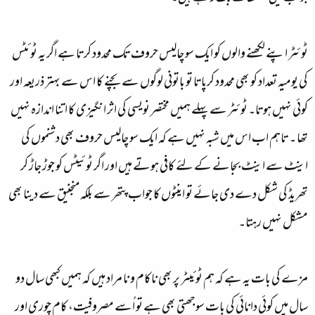
ٹوئٹر اپنے لکھنے والوں کو ایک سو چالیس حروف تک محدود کرتا ہے اگر یہ ٹوئٹس
کی یومیہ تعداد کو بھی محدود کرپاتا تو باتونی لوگوں سے بچنے کا اس سے بہتر ذریعہ اور
کوئی نہیں ہوتا۔ ٹوئٹر سے پہلے ہمیں مختصر نویسی کی اثر انگیزی کا اتنا اندازہ نہیں
تھا ۔ تاہم اب اس میں شبہ نہیں ہے کہ ایک سو چالیس حروف بھی دشنموں کی
اینٹ سے اینٹ بجانے کے لئے کافی ہوتے ہیں اور اگر ٹوئیٹس کو جوڑ جاڑ کر
تھریڈ کی شکل دے دی جائے تو اینٹوں کا جواب پتھر سے بلکہ منجنیق سے دینا بھی
مشکل نہیں رہتا۔
مزے کی بات یہ ہے کہ ہم ٹوئیٹر پر بھی ناکام و نا مراد ہیں کہ ہمیں کبھی سال دو
سال میں کوئی دانائی کی بات سوجھتی بھی ہے تو اُسے مصروفیت، کام چوری اور