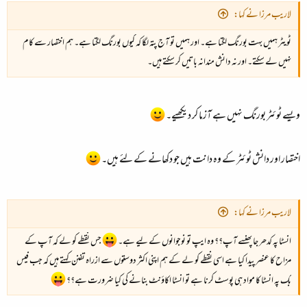
لاریب مرزا نے کہا:
ٹویٹر ہمیں بہت بورنگ لگتا ہے۔ اور ہمیں تو آج پتہ لگا کہ کیوں بورنگ لگتا ہے۔ ہم اختصار سے کام
نہیں لے سکتے۔ اور نہ دانش مندانہ باتیں کر سکتے ہیں۔
ویسے ٹوئٹر بورنگ نہیں ہے آزما کر دیکھیے۔
اختصار اور دانش ٹوئٹر کے وہ دانت ہیں جو دکھانے کے لئے ہیں۔
لاریب مرزا نے کہا:
انسٹا پہ کدھر جا پھنسے آپ؟؟ وہ ایپ تو نوجوانوں کے لیے ہے۔
جس نقطے کو لے کہ آپ کے
مزاح کا عنصر پیدا کیا ہے اسی نقطے کو لے کے ہم اپنی اکثر دوستوں سے ازراہ تفنن کہتے ہیں کہ جب فیس
بک پہ انسٹا کا مواد ہی پوسٹ کرنا ہے تو انسٹا اکاؤنٹ بنانے کی کیا ضرورت ہے؟؟