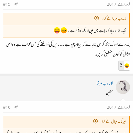
فروری 23، 2017
#15
لاریب مرزا نے کہا:
ایک محاورہ یاد آ رہا ہے جس میں ادرک کا ذکر ہے۔
بندر نے ادرک چکھ کر ہی بتایا ہے کہ بیکار چیز ہے۔۔۔ جن کی ذائقے کی حس خراب ہے وہ اسی
مثال کو خود پر منطبق کریں۔
3
لاریب مرزا
محفلین
فروری 23، 2017
#16
نیرنگ خیال نے کہا: