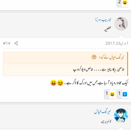
2
لاریب مرزا
محفلین
فروری 23، 2017
#14
نیرنگ خیال نے کہا:
خاصی بیکار چیز ہے۔۔۔۔ خالص ویلا گروپ
ایک محاورہ یاد آ رہا ہے جس میں ادرک کا ذکر ہے۔
1
1
نیرنگ خیال
لائبریرین