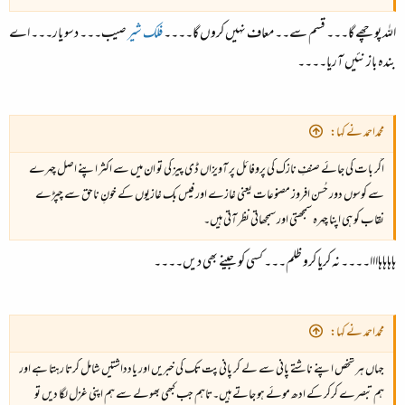
اللہ پوچھے گا۔۔۔ قسم سے۔۔ معاف نہیں کروں گا۔۔۔۔
فلک شیر
صیب۔۔۔ دسو یار۔۔۔ اے
بندہ باز نئیں آریا۔۔۔۔
محمداحمد نے کہا:
اگر بات کی جائے صنفِ نازک کی پروفائل پر آویزاں ڈی پیز کی تو ان میں سے اکثر اپنے اصل چہرے
سے کوسوں دور حُسن افروز مصنوعات یعنی غازے اور فیس بک غازیوں کے خونِ ناحق سے چپڑے
نقاب کو ہی اپنا چہرہ سمجھتی اور سمجھاتی نظر آتی ہیں۔
ہاہاہاہاااا۔۔۔۔ نہ کریا کرو ظلم۔۔۔ کسی کو جینے بھی دیں۔۔۔۔
محمداحمد نے کہا:
جہاں ہر شخص اپنے ناشتے پانی سے لے کر پانی پت تک کی خبریں اور یادداشتیں شامل کرتا رہتا ہے اور
ہم تبصرے کرکر کے ادھ موئے ہو جاتے ہیں۔تاہم جب کبھی بھولے سے ہم اپنی غزل لگا دیں تو