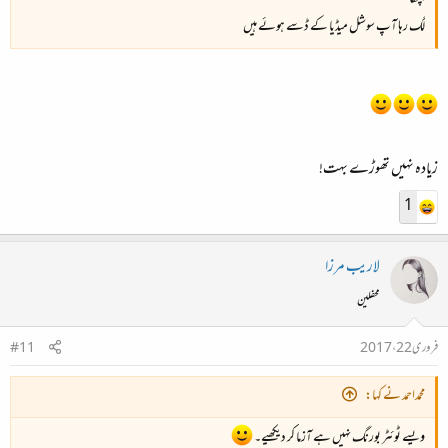
لگ رہا آپ سوشل میڈیا کے ڈسے ہوئے ہیں
زیادہ نہیں تھوڑے بہت!
1
لاریب مرزا
محفلین
فروری 22، 2017
#11
محمداحمد نے کہا:
ویسے ٹوئٹر بورنگ نہیں ہے آزما کر دیکھیے۔