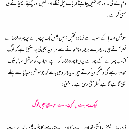
دم لے گی۔اور ہم نہیں چاہتےکہ بات چل نکلے اور کہیں اور پہنچنے ،پہنچانے کی
سعی کرے۔
سوشل میڈیا کے سب سے زیادہ قتیل ہمیں فیس بک پر چہرے پر چہرہ چڑھائے
نظر آتے ہیں۔ چہرے پر چہرہ چڑھانے سے مراد یہ بھی لی جا سکتی ہے کہ لوگ
کتاب چہرے کے چہرے پر اپنا چہرہ چڑھا کر اپنے احباب کو سوشل میڈیا تک
محدود رہنے کی دھمکی دیا کرتے ہیں۔یا پھر وہی بات کہ جو سوشل میڈیا سے پہلے
بھی گاہے گاہے نظر آتی رہی ہے۔ یعنی:
ایک چہرے پر کئی چہرے سجا لیتے ہیں لوگ
ڈی پیاں یعنی نمائشی تصاویر بدلنے کا اور بدلتے رہنے کا چلن فیس بک پر بہت