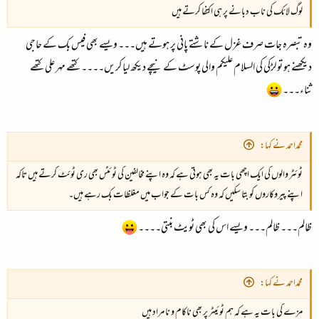
لوگ لائک کی ناب دبانے پر ہی اکتفا کرتے ہیں
وہ تبصرہ جات صرف غزل کے ناشتے پانی پر ہوتے ہیں۔۔۔ ویسے بھی فیس بک کے حاجی
دیکھنے ہو تو لڑکی کی السلام علیکم والی پوسٹ کے نیچے دیکھ لیا کریں۔۔۔۔ کتھے مہر علی کتھے
ثناء۔۔۔
محمداحمد نے کہا:
ٹوئٹر والوں کی ایک اچھی بات یہ بھی ہوتی ہے کہ وہ اپنے مخالفین کی ٹوئٹس بھی ری ٹوئٹ کرتے ہیں تاکہ
اپنے پیروکاروں کو بتا سکیں کہ وہ کس بات کے جواب میں مغلظات بک رہے ہیں۔
ظالم۔۔۔ ظالم۔۔۔ ویسے اس کی بھی ٹویٹ بنتی۔۔۔۔
محمداحمد نے کہا:
مزے کی بات یہ ہے کہ ہم ٹوئیٹر پر بھی ناکام و نا مراد ہیں