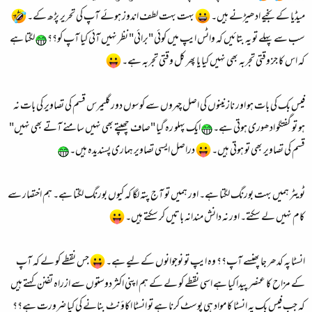
میڈیا کے بخیے ادھیڑنے ہیں۔
بہت بہت لطف اندوز ہوئے آپ کی تحریر پڑھ کے۔
سب سے پہلے تو یہ بتائیں کہ واٹس ایپ میں کوئی "برائی" نظر نہیں آئی کیا آپ کو؟؟
لگتا ہے
کہ اس کا جز وقتی تجربہ بھی نہیں کیا یا پھر کل وقتی تجربہ ہے۔
فیس بک کی بات ہو اور نازنینوں کی اصل چہروں سے کوسوں دور گلیمرس قسم کی تصاویر کی بات نہ
ہو تو گفتگو ادھوری ہوتی ہے۔
ایک پہلو رہ گیا "صاف چھپتے بھی نہیں سامنے آتے بھی نہیں"
قسم کی تصاویر بھی تو ہوتی ہیں۔
دراصل ایسی تصاویر ہماری پسندیدہ ہیں۔
ٹویٹر ہمیں بہت بورنگ لگتا ہے۔ اور ہمیں تو آج پتہ لگا کہ کیوں بورنگ لگتا ہے۔ ہم اختصار سے
کام نہیں لے سکتے۔ اور نہ دانش مندانہ باتیں کر سکتے ہیں۔
انسٹا پہ کدھر جا پھنسے آپ؟؟ وہ ایپ تو نوجوانوں کے لیے ہے۔
جس نقطے کو لے کہ آپ
کے مزاح کا عنصر پیدا کیا ہے اسی نقطے کو لے کے ہم اپنی اکثر دوستوں سے ازراہ تفنن کہتے ہیں
کہ جب فیس بک پہ انسٹا کا مواد ہی پوسٹ کرنا ہے تو انسٹا اکاؤنٹ بنانے کی کیا ضرورت ہے؟؟