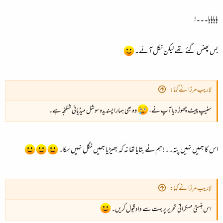
ہاہاہاہا۔۔۔!
بس پھنس گئے تھے لیکن نکل آئے۔
لاریب مرزا نے کہا:
سنیپ چیٹ چھوڑ دیا آپ نے،
وہ بھی ہمارا پسندیدہ سوشل میڈیائی شکنجہ ہے۔
اس کا ہمیں نہیں پتہ۔۔! ہم نے بتایا تھا نہ کہ بھیڑیا ہمیں نگل نہیں سکا۔
لاریب مرزا نے کہا:
اس ہنستی مسکراتی تحریر پر بہت سے داد قبول کریں۔