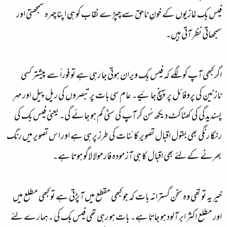
فیس بک غازیوں کے خونِ ناحق سے چپڑے نقاب کو ہی اپنا چہرہ سمجھتی اور
سمجھاتی نظر آتی ہیں۔
اگر کبھی آپ کو لگے کہ فیس بک ویران ہوتی جا رہی ہے تو فوراً سے پیشتر کسی
نازنین کی پروفائل پر پہنچ جائیے۔ عام سی بات پر تبصروں کی ریل پیل اور مہرِ
پسندیدگی کی کھٹاکٹ دیکھ سُن کر آپ کی سٹی گم ہو جائے گی۔ یعنی فیس بک کی
رنگا رنگی بھی بقول اقبال تصویرِ کائنات کی طرز پر ہی ہے اور اس تصویر میں رنگ
بھرنے کےلئے بھی اقبال کا ہی آزمودہ فارمولا لاگو ہوتا ہے۔
خیر یہ تو تھی وہ سخن گسترانہ بات کہ جو کبھی مقطع میں آپڑتی ہے تو کبھی مطلع میں
اور مطلع اکثر ابر آلود ہو جاتا ہے۔ بات ہو رہی تھی فیس بک کی ۔ہمارے لئے