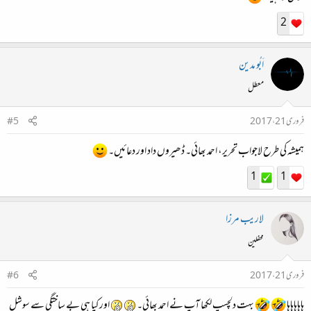
2
اَبُو مدین
معطل
فروری 21، 2017
#5
ہمیشہ کی طرح لاجواب تحریر، احمد بھائی۔ ڈھیروں داد اور دعائیں۔
1
1
لاریب مرزا
محفلین
فروری 21، 2017
#6
ہاہاہاہاہا
بہت دلچسپ لکھا آپ نے احمد بھائی۔
اور کیا ہی بے ساختگی سے سوشل