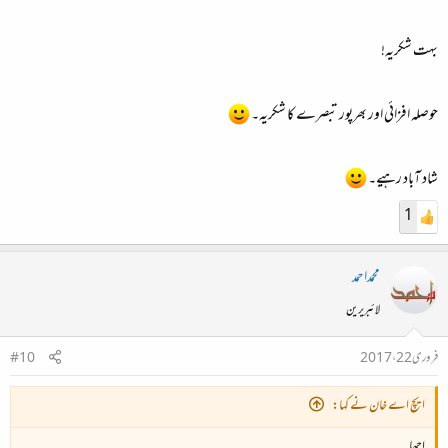
بہت شکریہ!
حوصلہ افزائی اور بھرپور تبصرے کا شکریہ۔
شاد آباد رہیے۔
1
محمداحمد
لائبریرین
فروری 22، 2017
#10
ایچ اے خان نے کہا:
اچھا