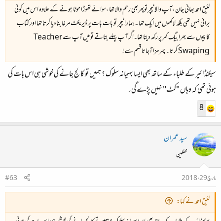
لئیق احمد بھائی جان ،آپ والا ٹیچرتوپھربھی رحم والا تھا ،سوائے تھوڑا موٹا ہونے کے علاوہ اس میں کوئی
برائی نہیں تھی بلکہ لاکھوں میں ایک تھا ۔ ہمارا ٹیچر تو بات بات پر ڈیریکٹ مرغا بنادیا کرتا تھا اور کتاب
کاپیوں سے بھرا بیگ کمر پر رکھ دیتا تھا۔اگر آپ پہلے بتاتے تو میں آپ سے Teacher
Swaping کرتا ۔ پھر مزا آجاتا قسم سے!
سیکنڈ ائیر کے طلباء کے ساتھ بھی ایسا بہیمانہ سلوک ؟ ہمیں تو کالج جانے کی خوشی ہی اس بات کی
ہوئی تھی کہ وہاں "کٹ" نہیں پڑے گی۔
8
سید عمران
محفلین
مارچ 29، 2018
#63
لئیق احمد نے کہا: