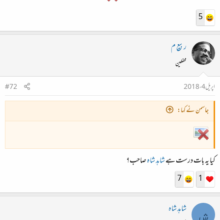
5
ربیع م
محفلین
اپریل 4، 2018
#72
جاسمن نے کہا:
کیا یہ بات درست ہے
شاہد شاہ
صاحب؟
7
1
شاہد شاہ
ش