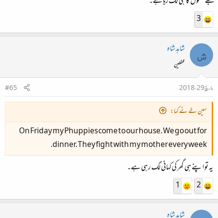
مجھے سکول کا ہی لگ رہا ہے۔
3
شاہد شاہ
ش
محفلین
مارچ 29، 2018
#65
سین خے نے کہا:
On Friday my Phuppies come to our house. We go out for
dinner. They fight with my mother every week.
یہ تو اپنے ہی گھر کی کہانی لگ رہی ہے۔
1
2
شاہد شاہ