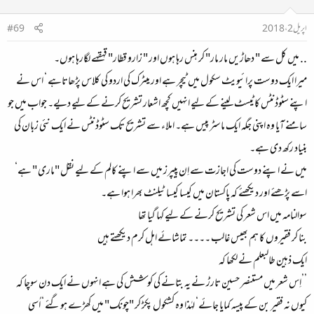
اپریل 2، 2018
#69
.. میں کل سے " دھاڑیں مار مار" کر ہنس رہا ہوں اور " زارو قطار" قہقہے لگارہا ہوں۔
میرا ایک دوست پرائیویٹ سکول میں ٹیچر ہے اور میٹرک کی اردو کی کلاس پڑھاتاہے ‘ اس نے
اپنے سٹوڈنٹس کا ٹیسٹ لینے کے لیے انہیں کچھ اشعار تشریح کرنے کے لیے دیے۔ جواب میں جو
سامنے آیا وہ اپنی جگہ ایک ماسٹر پیس ہے۔ املاء سے تشریح تک سٹوڈنٹس نے ایک نئی زبان کی
بنیاد رکھ دی ہے۔
میں نے اپنے دوست کی اجازت سے اِن پیپرز میں سے اپنے کالم کے لیے نقل "ماری " ہے‘
اسے پڑھئے اور دیکھئے کہ پاکستان میں کیسا کیسا ٹیلنٹ بھرا ہوا ہے۔
سوالنامہ میں اس شعر کی تشریح کرنے کے لیے کہا گیا تھا
بنا کر فقیروں کا ہم بھیس غالب ۔۔۔۔ تماشائے اہل کرم دیکھتے ہیں
ایک ذہین طالبعلم نے لکھا کہ
’’اِس شعر میں مستنصر حسین تارڑ نے یہ بتانے کی کوشش کی ہے انہوں نے ایک دن سوچا کہ
کیوں نہ فقیر بن کے پیسہ کمایا جائے‘ لہٰذا وہ کشکول پکڑ کر "چونک" میں کھڑے ہوگئے ‘ اُسی