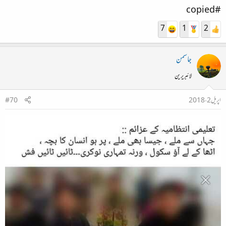
#copied
7
1
2
جاسمن
لائبریرین
اپریل 2، 2018
#70