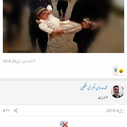
آخری تدوین:
اپریل 20، 2018
6
محمد عدنان اکبری نقیبی
لائبریرین
اپریل 4، 2018
#71