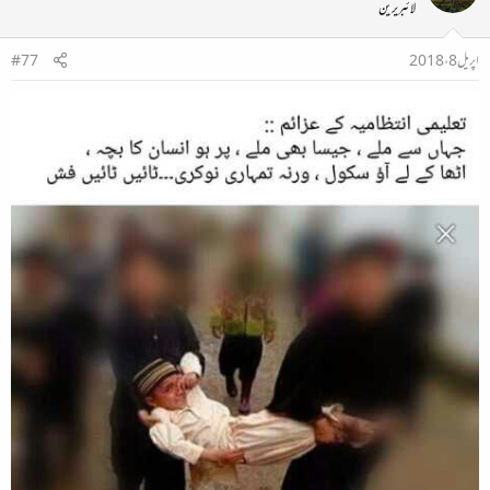
لائبریرین
اگلا شعر یہ تھا۔۔۔!!!
اپریل 8، 2018
#77
مقام فیض کوئی راہ میں جچا ہی نہیں ۔۔۔
جو کوئے یار سے نکلے تو سوئے دار چلے ..
ایک سقراط نے اس کو یوں لکھا کہ ’’اس شعر میں شاعرکوئے یار سے لمبا سفر کرکے راولپنڈی کے
’فیض آباد‘ چوک تک "پونچا" ہے لیکن اسے یہ مقام پسند نہیں آیا کیونکہ یہاں بہت شور ہے‘ شاعر یہاں
سے نکل کر ٹھنڈے اور پرفضا مقام "دار" پر جانا چاہتا ہے اور کہہ رہاہے کہ بے شک اسے " سُوئے"
مارے جائیں‘ وہ ہر حال میں "دار " تک پہنچ کر ہی دم لے گا۔۔۔!!!‘‘
اگلا شعر یہ تھا۔۔۔!!!
خودی کو کر بلند اتنا کہ ہر تقدیر سے پہلے ۔۔۔
خدا بندے سے خود پوچھے بتا تیری رضا کیا ہے ..
جواب تھا کہ
’’یہ شعر وصی شاہ کا ہے اور اس میں انہوں نے بڑی "محارت" سے یہ بتایا ہے کہ ہمیں چاہیے کہ ہم