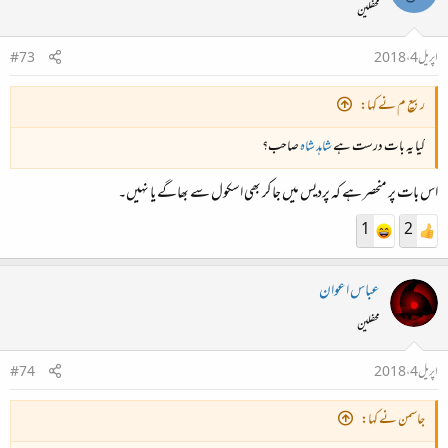
محفلین
اپریل 4، 2018
#73
ربیع م نے کہا:
کیا یہ بات درست ہے
شاہد شاہ
صاحب؟
اس بات پر منحصر ہے کہ پردیس میں جا کر بھی اسکول سے بھاگے یا نہیں۔
1
2
عباس اعوان
محفلین
اپریل 4، 2018
#74
جاسمن نے کہا: