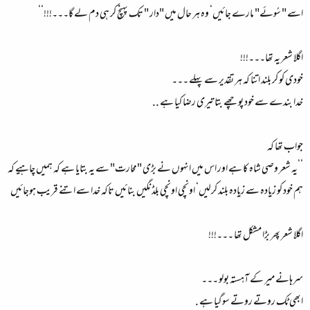
اسے " سُوئے" مارے جائیں‘ وہ ہر حال میں "دار " تک پہنچ کر ہی دم لے گا۔۔۔!!!‘‘
اگلا شعر یہ تھا۔۔۔!!!
خودی کو کر بلند اتنا کہ ہر تقدیر سے پہلے ۔۔۔
خدا بندے سے خود پوچھے بتا تیری رضا کیا ہے ..
جواب تھا کہ
’’یہ شعر وصی شاہ کا ہے اور اس میں انہوں نے بڑی "محارت" سے یہ بتایا ہے کہ ہمیں چاہیے کہ
ہم خود کو زیادہ سے زیادہ بلند کرلیں‘ اونچی اونچی بلڈنگیں بنائیں تاکہ خدا سے اتنے قریب ہوجائیں
اگلا شعر پھر بڑا مشکل تھا ۔۔۔!!!
سرہانے میر کے آہستہ بولو ۔۔۔
ابھی ٹک روتے روتے سوگیا ہے .