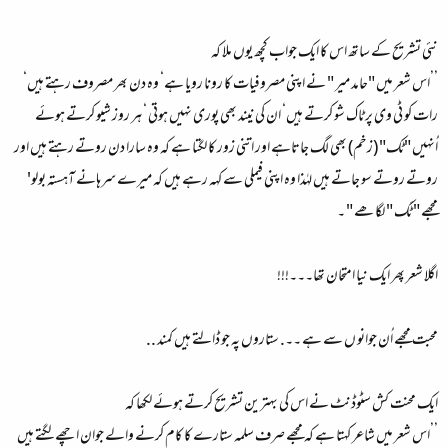
نئی تشریح کے ساتھ اس کا ایک جواب کچھ یوں ملا کہ
’’اس شعر میں "حامد میر " نے اپنی مصروفیات کا رونا رویا ہے‘ وہ دن بھر مصروف رہتے ہیں‘
رات کو ٹی وی پر ٹاک شو کرتے ہیں‘ ان کی نیند بھی پوری نہیں ہوتی ‘ ہر روز شیو کرتے ہوئے
اُنہیں "ٹک" (زخم) بھی لگ جاتاہے اور اتنی زور کا لگتا ہے کہ وہ سارا دن روتے رہتے ہیں اور
روتے روتے سو جاتے ہیں لہٰذا وہ اپنی فیملی سے کہہ رہے ہیں کہ میرے سرہانے آہستہ بولو'
مجھے " ٹَک " لگا ھے " ۔
اگلا شعر پھر ایک نیا امتحان تھا۔۔۔!!!
محبت مجھے اُن جوانو ں سے ہے ۔۔. ستاروں پہ جو ڈالتے ہیں کمند ..
ایک محنت کش سٹوڈنٹ نے اس کی بہترین تشریح کرتے ہوئے لکھا کہ
’’اس شعر میں شاعر کہتا ہے کہ مجھے صرف سلمہ ستارے کا کام کرنے والے جوان اچھے لگتے ہیں