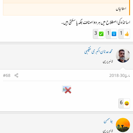
استانیاں
اساتذہ کی اصطلاح میں ہر دو اصناف جگہ پا سکتی ہیں۔
3
1
1
محمد عدنان اکبری نقیبی
لائبریرین
مارچ 30، 2018
#68
6
جاسمن
لائبریرین