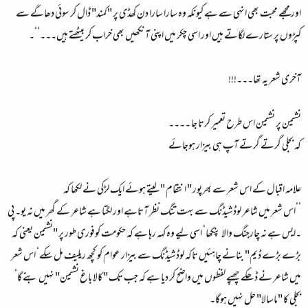
اور مجھے محبت بھی انہی سے ہے کیونکہ وہ سارا سارا دن کھڈی پر "کمند" ڈال کر سوئی دھاگے سے
کپڑوں پر ستارے لگاتے ہیں اور اسی چکر میں اپنی آنکھیں بھی خراب کر بیٹھتے ہیں۔۔۔‘‘۔
آخری شعر یہ تھا۔۔۔!!!
نشیمن پر نشیمن اس طرح تعمیر کرتا جا ۔۔۔۔
کہ بجلی گرتے گرتے آپ ہی بیزار ہوجائے
علامہ اقبال کے اس شعر سے بھرپور " انتقام " لیتے ہوئے ایک لڑکی نے لکھا کہ
’’اس شعر میں شاعر لوڈشیڈنگ سے بہت تنگ نظر آتاہے اور لگتا ہے شاعر کے گھر میں نہ یو۔ پی
۔ایس ہے نہ چارجنگ والا پنکھا‘ اسی لیے وہ کہہ رہا ہے کہ حکومت کوفوری طور پر "نشیمن یعنی کہ
بڑے بڑے ڈیم" بنانے چاہئیں تاکہ لوڈشیڈنگ سے بیزار عوام کو کچھ ریلیف مل سکے‘ اس شعر
میں شاعر نے ڈھکے چھپے لفظوں میں واضح کر دیا ہے کہ جب تک "کالا باغ نشیمن" نہیں بنے گا‘
بجلی کا "ماسالا" حل نہیں ہوگا۔