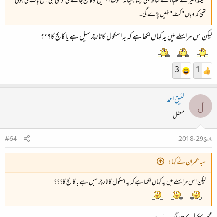
سیکنڈ ائیر کے طلباء کے ساتھ بھی ایسا بہیمانہ سلوک ؟ ہمیں تو کالج جانے کی خوشی ہی اس بات کی ہوئی
تھی کہ وہاں "کٹ" نہیں پڑے گی۔
لیکن اس مراسلے میں یہ کہاں لکھا ہے کہ یہ اسکول کا ٹارچر سیل ہے یا کالج کا؟؟؟
3
1
لئیق احمد
ل
معطل
مارچ 29، 2018
#64
سید عمران نے کہا:
لیکن اس مراسلے میں یہ کہاں لکھا ہے کہ یہ اسکول کا ٹارچر سیل ہے یا کالج کا؟؟؟