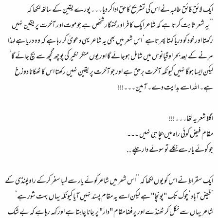
ایک لائق فائق طالبہ نے اس کی تشریح کا حق ادا کر دیا۔۔۔پورے یقین کے ساتھ لکھا کہ
’’یہ شعر ثابت کرتا ہے کہ شاعر ایک کافر اور گنہگار شخص ہے جو موت اور آخرت پر یقین نہیں
رکھتا اور خود کو دریا کہتا پھرتاہے ‘ اس شعر میں بھی یہ شاعر یہی دعویٰ کر رہا ہے کہ وہ دریا ہے لہذا
مرنے کے بعد بحرِ اوقیانوس میں شامل ہوجائے گا اور یوں منکر نکیر کی پوچھ گچھ سے بچ جائے گا‘
لیکن ایسا ہوگا نہیں کیونکہ آخرت برحق ہے اور جو آخرت پر یقین نہیں رکھتا اس کا ٹھکانا دوزخ
ہے۔ اللہ اسے ہدایت دے۔ آمین۔۔۔!!!
اگلا شعر یہ تھا۔۔۔!!!
مقام فیض کوئی راہ میں جچا ہی نہیں ۔۔۔
جو کوئے یار سے نکلے تو سوئے دار چلے ..
ایک سقراط نے اس کو یوں لکھا کہ ’’اس شعر میں شاعرکوئے یار سے لمبا سفر کرکے راولپنڈی کے
’فیض آباد‘ چوک تک "پونچا" ہے لیکن اسے یہ مقام پسند نہیں آیا کیونکہ یہاں بہت شور ہے‘
شاعر یہاں سے نکل کر ٹھنڈے اور پرفضا مقام "دار" پر جانا چاہتا ہے اور کہہ رہاہے کہ بے شک