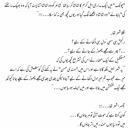
"چونک " میں ایک مداری اہل کرم کا تماشا کر رہا تھا ‘ شاعر کو وہ تماشا اتنا پسند آیا کہ وہ بھیک مانگنے
کی "باجائے" وہ تماشا دیکھنے لگ گیا اور یوں کچھ بھی نہ کما سکا۔۔۔!!!‘‘
اگلا شعر تھا ,
رنجش ہی سہی ‘ دل ہی دُکھانے کے لیے آ
۔۔آ پھر سے مجھے چھوڑ کے جانے کے لیے آ ..
مستقبل کے ایک معمار نے اس کی تشریح کچھ یوں کی کہ
’’یہ شعر نہیں بلکہ گانا ہے اور اس میں "مہندی حسن" نے یہ کہنے کی کوشش کی ہے کہ اے
میرے محبوب تم میرا دل دُکھانے کے لیے آجاؤ لیکن جلدی جلدی مجھے چھوڑ کے چلے جانا کیونکہ
مجھے ایک فنکشن میں جانا ہے اور میں لیٹ ہورہا ہوں۔۔۔‘‘
تیسرا شعر تھا۔۔۔!!!
کون کہتا ہے کہ موت آئی تو مرجاؤں گا ۔۔۔
میں تو دریاہوں سمندر میں اتر جاؤں گا .