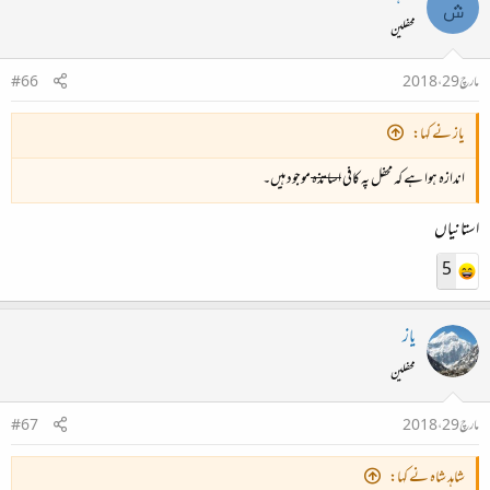
ش
محفلین
مارچ 29، 2018
#66
یاز نے کہا:
اندازہ ہوا ہے کہ محفل پہ کافی
اساتذہ
موجود ہیں۔
استانیاں
5
یاز
محفلین
مارچ 29، 2018
#67
شاہد شاہ نے کہا: