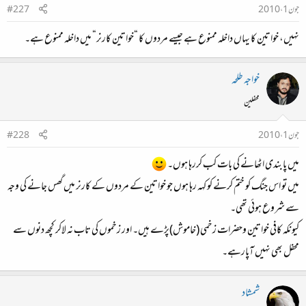
جون 1، 2010
#227
نہیں، خواتین کا یہاں داخلہ ممنوع ہے جیسے مردوں کا “خواتین کارنر“ میں داخلہ ممنوع ہے۔
خواجہ طلحہ
محفلین
جون 1، 2010
#228
میں پابندی اٹھانے کی بات کب کررہا ہوں۔
میں تو اس جنگ کو ختم کرنے کو کہہ رہا ہوں جو خواتین کے مردوں کے کارنر میں گھس جانے کی وجہ
سے شروع ہوئی تھی۔
کیونکہ کافی خواتین وحضرات زخمی (خاموش)پڑے ہیں۔ اور زخموں کی تاب نہ لاکر کچھ دنوں سے
محفل بھی نہیں آپارہے۔
شمشاد