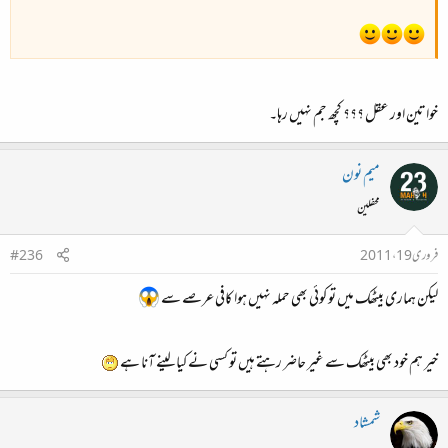
خواتین اور عقل ؟؟؟ کچھ جم نہیں رہا۔
میم نون
محفلین
فروری 19، 2011
#236
لیکن ہماری بیٹھک میں تو کوئی بھی حملہ نہیں ہوا کافی عرصے سے
خیر ہم خود بھی بیٹھک سے غیر حاضر رہتے ہیں تو کسی نے کیا لینے آنا ہے
شمشاد