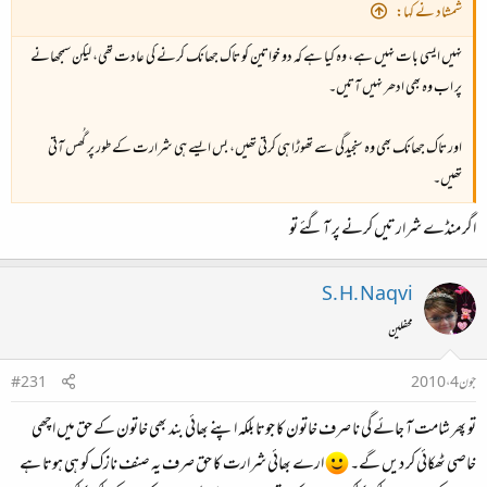
شمشاد نے کہا:
نہیں ایسی بات نہیں ہے، وہ کیا ہے کہ دو خواتین کو تاک جھانک کرنے کی عادت تھی، لیکن سمجھانے
پر اب وہ بھی ادھر نہیں آتیں۔
اور تاک جھانک بھی وہ سنجیدگی سے تھوڑا ہی کرتی تھیں، بس ایسے ہی شرارت کے طور پر گُھس آتی
تھیں۔
اگر منڈے شرارتیں کرنے پر آگئے تو
S. H. Naqvi
محفلین
جون 4، 2010
#231
تو پھر شامت آ جائے گی نا صرف خاتون کا جوتا بلکہ اپنے بھائی بند بھی خاتون کے حق میں اچھی
خاصی ٹھکائی کر دیں گے۔
ارے بھائی شرارت کا حق صرف یہ صنف نازک کو ہی ہوتا ہے