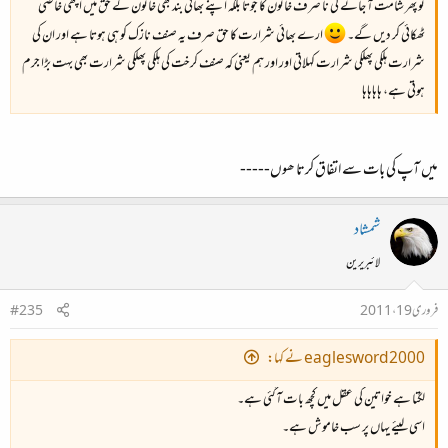
تو پھر شامت آ جائے گی نا صرف خاتون کا جوتا بلکہ اپنے بھائی بند بھی خاتون کے حق میں اچھی خاصی
ٹھکائی کر دیں گے۔
ارے بھائی شرارت کا حق صرف یہ صنف نازک کو ہی ہوتا ہے اور ان کی
شرارت ہلکی پھلکی شرارت کہلاتی اور اور ہم یعنی کہ صنف کرخت کی ہلکی پھلکی شرارت بھی بہت بڑا جرم
ہوتی ہے، ہاہاہاہا
میں آپ کی بات سے اتفاق کرتا ھوں-----
شمشاد
لائبریرین
فروری 19، 2011
#235
eaglesword2000 نے کہا:
لگتا ہے خواتین کی عقل میں کچھ بات آگئی ہے۔
اسی لیئے یہاں پر سب خاموش ہے۔