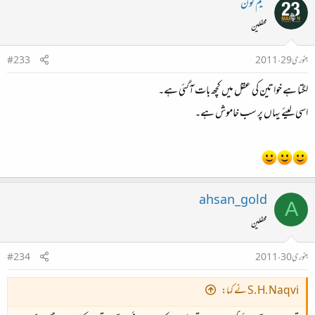
میم نون
محفلین
جنوری 29، 2011
#233
لگتا ہے خواتین کی عقل میں کچھ بات آگئی ہے۔
اسی لیئے یہاں پر سب خاموش ہے۔
ahsan_gold
A
محفلین
جنوری 30، 2011
#234
S. H. Naqvi نے کہا: