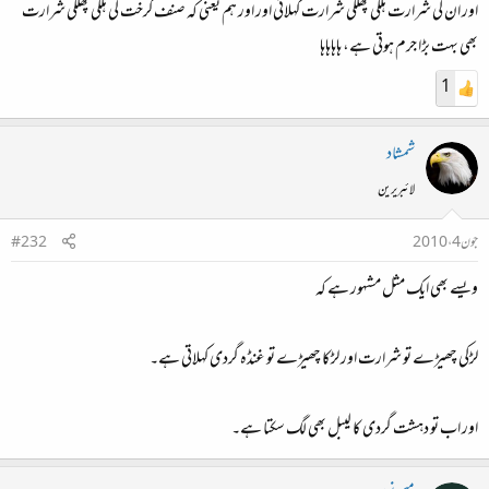
اور ان کی شرارت ہلکی پھلکی شرارت کہلاتی اور اور ہم یعنی کہ صنف کرخت کی ہلکی پھلکی شرارت
بھی بہت بڑا جرم ہوتی ہے، ہاہاہاہا
1
شمشاد
لائبریرین
جون 4، 2010
#232
ویسے بھی ایک مثل مشہور ہے کہ
لڑکی چھیڑے تو شرارت اور لڑکا چھیڑے تو غنڈہ گردی کہلاتی ہے۔
اور اب تو دہشت گردی کا لیبل بھی لگ سکتا ہے۔