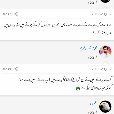
لائبریرین
فروری 20، 2011
#237
وہ کیا ہے کہ سارے کے سارے مصر، یمن، بحرین اور اردن کو گئے ہوئے ہیں مظاہروں میں
حصہ لینے کے لیے۔
خرم شہزاد خرم
لائبریرین
فروری 20، 2011
#238
گو کے یہ دھاگہ میں نے ہی شروع کیا تھا لیکن اب میں آپ کا ساتھ نہیں دے سکتا
کیونکہ میری شادی ہوگی ہے
شمشاد
لائبریرین