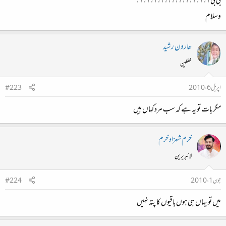
بی بی ؟؟؟؟؟؟؟؟؟؟؟؟؟؟؟؟؟؟؟؟؟
وسلام
ھارون رشید
محفلین
اپریل 6، 2010
#223
مگر بات تو یہ ہے کہ سب مرد کہاں ہیں
خرم شہزاد خرم
لائبریرین
جون 1، 2010
#224
میں تو یہاں ہی ہوں باقیوں کا پتہ نہیں