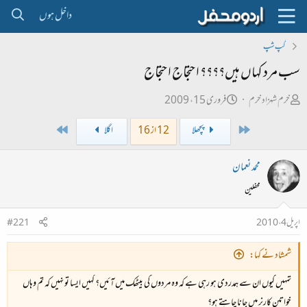
داخل ہوں
گپ شپ
سب مرد کہاں ہیں؟؟؟؟ احتجاج احتجاج
ص
ت
خرم شہزاد خرم
فروری 15، 2009
ا
ا
Last
First
پچھلا
12 از 16
اگلا
ح
ر
ب
ی
محمد نعمان
ل
خ
محفلین
ڑ
ا
ی
ب
اپریل 4، 2010
#221
ت
د
شمشاد نے کہا:
ا
تمہیں کیوں ان سے ہمدردی ہو رہی ہے کہ وہ مردوں کی بیٹھک میں آئیں؟ کہیں ایسا تو نہیں کہ تم وہاں
ء
خواتین کارنر میں جانا چاہتے ہو؟