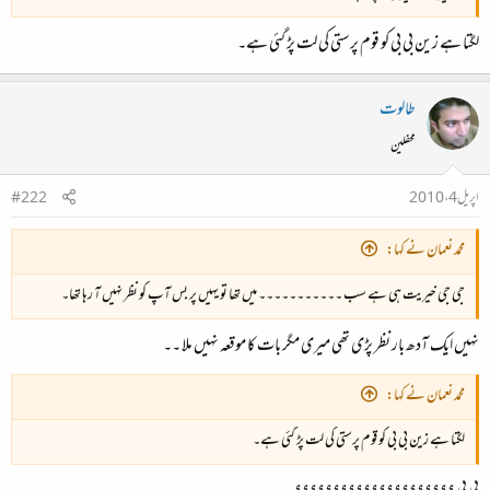
لگتا ہے زین بی بی کو قوم پرستی کی لت پڑ گئی ہے۔
طالوت
محفلین
اپریل 4، 2010
#222
محمد نعمان نے کہا:
جی جی خیریت ہی ہے سب ۔۔۔۔۔۔۔۔۔۔۔ میں تھا تو یہیں پر بس آپ کو نظر نہیں آ رہا تھا۔
نہیں ایک آدھ بار نظر پڑی تھی میری مگر بات کا موقعہ نہیں ملا ۔۔
محمد نعمان نے کہا:
لگتا ہے زین بی بی کو قوم پرستی کی لت پڑ گئی ہے۔