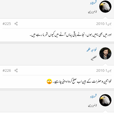
شمشاد
لائبریرین
جون 1، 2010
#225
اور میں بھی یہیں ہوں، نجانے باقی یہاں آنے میں کیوں شرما رہے ہیں۔
خواجہ طلحہ
محفلین
جون 1، 2010
#226
خواتین و حضرات کے بین اب صلح کروا دینی چاہیے۔
شمشاد
لائبریرین