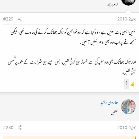
لائبریرین
جون 2، 2010
#229
نہیں ایسی بات نہیں ہے، وہ کیا ہے کہ دو خواتین کو تاک جھانک کرنے کی عادت تھی، لیکن
سمجھانے پر اب وہ بھی ادھر نہیں آتیں۔
اور تاک جھانک بھی وہ سنجیدگی سے تھوڑا ہی کرتی تھیں، بس ایسے ہی شرارت کے طور پر گُھس
آتی تھیں۔
1
ھارون رشید
محفلین
جون 4، 2010
#230