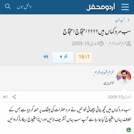
داخل ہوں
گپ شپ
سب مرد کہاں ہیں؟؟؟؟ احتجاج احتجاج
ص
ت
خرم شہزاد خرم
فروری 15، 2009
ا
ا
Last
1 از 16
اگلا
ح
ر
ب
ی
خرم شہزاد خرم
ل
خ
لائبریرین
ڑ
ا
ی
ب
فروری 15، 2009
#1
ت
سب مرد کہاں ہیں کچھ جانی پہچھانی خواتیں نے مرد حضرات کی بیٹھک پر حملہ کر دیا ہے جس کے
د
ا
خلاف یہاں احتیجاج کیا جا رہا ہے آپ سب یہاں تشریف لائیں اور اپنا احتیجاج ریکارڈ کروائیں
ء