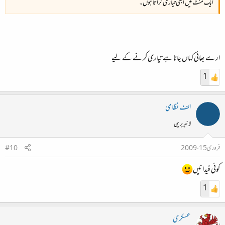
ایک منٹ میں ابھی تیاری کراتا ہوں۔
ارے بھائی کہاں جانا ہے تیاری کرنے کے لیے
1
الف نظامی
لائبریرین
فروری 15، 2009
#10
کوئی فیدا نیں
1
عسکری