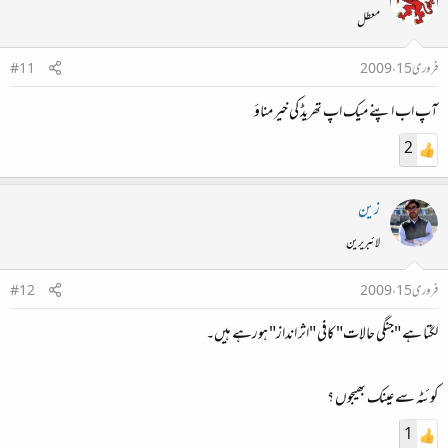
معطل
فروری 15، 2009
#11
آپ اب اپنے میک اپ تھریڈ کی خیر مناؤ
2
زین
لائبریرین
فروری 15، 2009
#12
لگتا ہے "جنگی حالات" کافی "اثر انداز" ہورہے ہیں۔
کوئٹہ سے عینک بھیجوں ؟
1