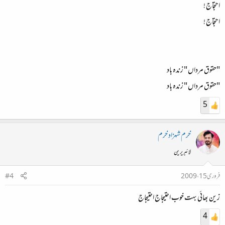
احتجاج !
احتجاج !
"حقوق مرداں " زندہ باد
"حقوق مرداں " زندہ باد
5
خرم شہزاد خرم
لائبریرین
فروری 15، 2009
#4
زین بھائی بہت خوب احتیجاج احتیجاج
4