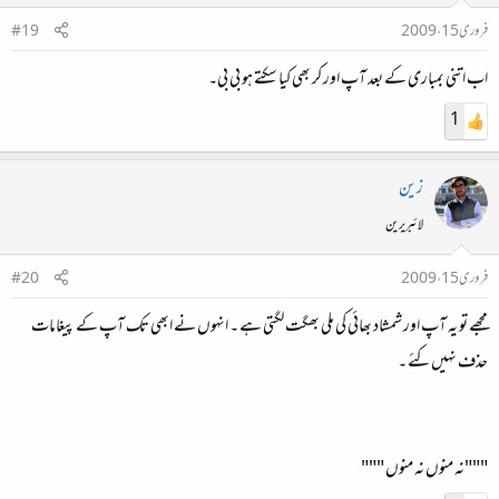
فروری 15، 2009
#19
اب اتنی بمباری کے بعد آپ اور کر بھی کیا سکتے ہو بی بی۔
1
زین
لائبریرین
فروری 15، 2009
#20
مجھے تو یہ آپ اور شمشاد بھائی کی ملی بھگت لگتی ہے ۔ انہوں نے ابھی تک آپ کے پیغامات
حذف نہیں‌کئے ۔
"""نہ منوں نہ منوں """