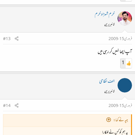
خرم شہزاد خرم
لائبریرین
فروری 15، 2009
#13
آپ اچھا نہیں کر رہی ہیں
1
الف نظامی
لائبریرین
فروری 15، 2009
#14
جیہ نے کہا:
یہ ہم کو کس نے للکارا