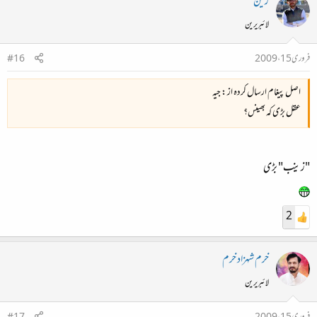
زین
لائبریرین
فروری 15، 2009
#16
اصل پیغام ارسال کردہ از : جیہ
عقل بڑی کہ بھینس؟
"زینب" بڑی
2
خرم شہزاد خرم
لائبریرین