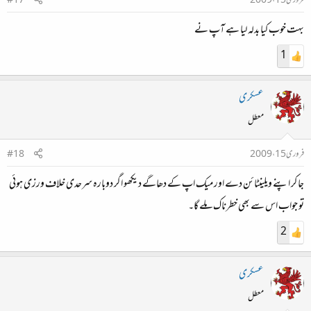
فروری 15، 2009
#17
بہت خوب کیا بدلہ لیا ہے آپ نے
1
عسکری
معطل
فروری 15، 2009
#18
جا کر اپنے ویلینٹائن دے اور میک اپ کے دھاگے دیکھو اگر دوبارہ سرحدی خلاف ورزی ہوئی
تو جواب اس سے بھی خطرناک ملے گا۔
2
عسکری
معطل