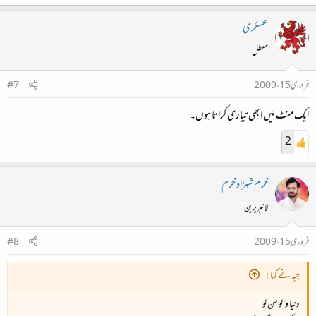
عسکری
معطل
فروری 15، 2009
#7
ایک منٹ میں ابھی تیاری کراتا ہوں۔
2
خرم شہزاد خرم
لائبریرین
فروری 15، 2009
#8
جیہ نے کہا:
دنیا والو سن لو