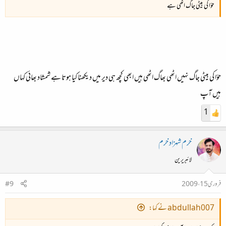
حؤا کی بیٹی جاگ اٹھی ہے
حؤا کی بیٹی جاگ نہیں اٹھی بھاگ اٹھی ہیں ابھی کچھ ہی دیر میں دیکھنا کیا ہوتا ہے شمشاد بھائی کہاں
ہیں آپ
1
خرم شہزاد خرم
لائبریرین
فروری 15، 2009
#9
abdullah007 نے کہا: