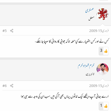
عسکری
معطل
فروری 15، 2009
#5
کس نے اور کس ہتھیار سے کیا حملہ تا کہ جوابی کاروائی کا سوچا جا سکے،
3
خرم شہزاد خرم
لائبریرین
فروری 15، 2009
#6
ارے بھائی آپ دیکھے ایک خاتوں یہاں بھی آ گی ہیں سب ان کی وجہ سے ہی ہوا
1