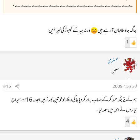
ہےےےےےےےےےےےےےےےےےےےےے؟
بھاگ جاو طالبان آ رہے ہیں
ورنہ جیہ کے کمپیوٹر کی خیر نہیں!
1
عسکری
معطل
فروری 15، 2009
#15
ہم نے 2 جگہ حملہ کر کے حساب برابر کر دیا جا کی دیکھ لو خوتین کارنر میں ایف 16 اور میراج
تیاروں نے اس میں حصہ لیا۔
4