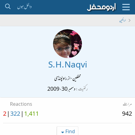
داخل ہوں
اراکین
S. H. Naqvi
محفلین
·
از
راولپنڈی
رکنیت
دسمبر 30، 2009
مراسلے
Reactions
2
322
1,411
942
Find