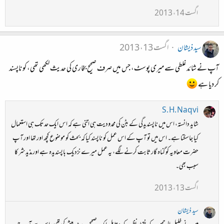
اگست 14، 2013
سید ذیشان
اگست 13، 2013
آپ نے شائد غلطی سے میری پوسٹ، جس میں صرف صحیح بخاری کی حدیث لکھی تھی، کو ناپسند
کر دیا ہے
S. H. Naqvi
شاید دانستہ، اس میں ناپسندیدگی کے بٹن کی محدودیت ہی اتنی ہے کہ اس ایک حد تک ہی استعمال
کیا جاسکتا ہے۔ اس میں تو آپ کے اس عمل کو ناپسند کیا کہ بحث کو موضوع کچھ اور تھا اور آپ
حضرت معاویہ کو گناہ گار ثابت کرنے لگے، یہ عمل میرے نزدیک باپسندیدہ ہے اور مذیدشر کا
سبب بھی۔
اگست 13، 2013
سید ذیشان