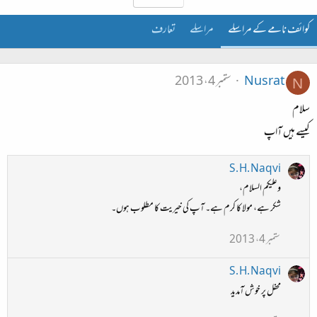
کوائف نامے کے مراسلے
مراسلے
تعارف
Nusrat
ستمبر 4، 2013
N
سلام
کیسے ہیں آاپ
S. H. Naqvi
وعلیکم السلام،
شکر ہے، مولا کا کرم ہے۔ آپ کی خیریت کا مطلوب ہوں۔
ستمبر 4، 2013
S. H. Naqvi
محفل پر خوش آمدید