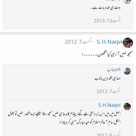
بہت ہی عمدہ بات ہے۔
اگست 13، 2013
S. H. Naqvi
اگست 7، 2012
سمجھ نہیں آ رہی کیا لکھوں۔۔۔۔۔۔!
چھوٹاغالبؔ
دعا ہی لکھ دیں جناب
اگست 7، 2012
S. H. Naqvi
اصل میں میں اس زبردستی لیے گئے پیغام کا مدعا ہی نہیں سمجھ سکا اسلیئے ایسا لکھا۔ نہیں تو بقول
انکل سام " عالم اسلام کو عید مبارک " ہی کر دیتا!!!