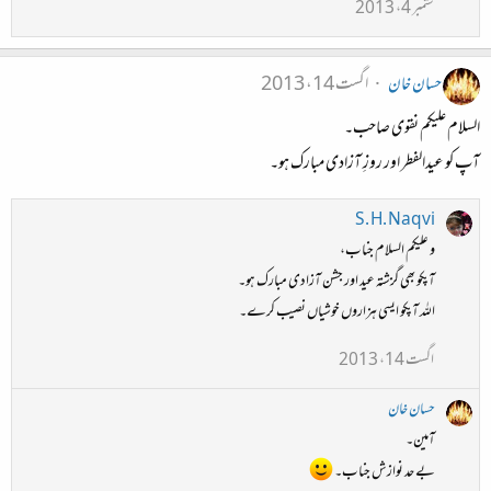
ستمبر 4، 2013
حسان خان
اگست 14، 2013
السلام علیکم نقوی صاحب۔
آپ کو عیدالفطر اور روزِ آزادی مبارک ہو۔
S. H. Naqvi
و علیکم السلام جناب،
آپکو بھی گزشتہ عید اور جشن آزادی مبارک ہو۔
اللہ آپکو ایسی ہزاروں خوشیاں نصیب کرے۔
اگست 14، 2013
حسان خان
آمین۔
بے حد نوازش جناب۔