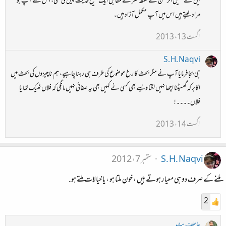
میں نے خلیل الرحمن کے نقطہ نظر کے مقابل ایک صحیح حدیث پیش کی تھی، اس سے آپ جو
مراد لیتے ہیں اس میں آپ مکمل آزاد ہیں۔
اگست 13، 2013
S. H. Naqvi
جی بجا فرمایا آپ نے مگر بحث کا رخ موضوع کی طرف ہی رہنا چاہیے، ہم ناچیزوں کی بحث میں
اکابر کہ گھسیٹنا اچھا نہیں لگتا ویسے بھی کسی نے کہیں بھی یہ صفائی نہیں مانگی کہ فلاں ٹھیک تھا یا
فلاں۔۔۔۔!
اگست 14، 2013
S. H. Naqvi
ستمبر 7، 2012
ملنے کے صرف دو ہی معیار ہوتے ہیں ، خون ملتا ہو ، یا خیالات ملتے ہو.
2
عاطف بٹ