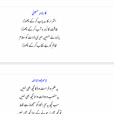
کارنامہ حسینی
اشرار کا سدِ باب کر کے چھوڑا
طاقت کا زُہرہ آب کر کے چھوڑا
بازوئے حسین ! تیری جرات کو سلام
ظالم کو بے نقاب کر کے چھوڑا​
لا موجود الا اللہ
یہ علم و فراست و ذکا کچھ بھی نہیں
یہ منصب و دولت و انا کچھ بھی نہیں
سب کچھ یہ تیرا خود کو سمجھنا ہے غلط
تو کچھ بھی نہ ہونے کے سوا کچھ بھی نہیں​