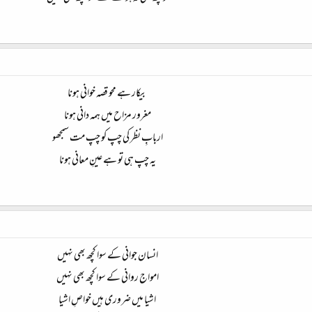
بیکار ہے محو قصہ خوانی ہونا
مغرور مزاح میں‌ ہمہ دانی ہونا
اربابِ نظر کی چپ کو چپ مت سمجھو
یہ چپ ہی تو ہے عینِ معانی ہونا​
انسان جوانی کے سوا کچھ بھی نہیں
امواج روانی کے سوا کچھ بھی نہیں
اشیا میں ضروری ہیں خواصِ اشیا