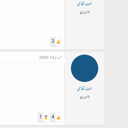
ت
الف نظامی
د
لائبریرین
ا
ء
2
فروری 14، 2009
الف نظامی
لائبریرین
1
4