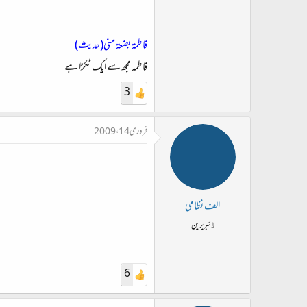
فاطمۃ بضعۃ‌ منی(حدیث)
فاطمہ مجھ سے ایک ٹکڑا ہے
3
فروری 14، 2009
الف نظامی
لائبریرین
6