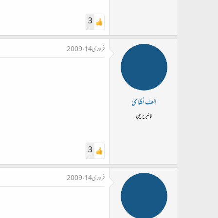
3
فروری 14، 2009
الف نظامی
لائبریرین
3
فروری 14، 2009