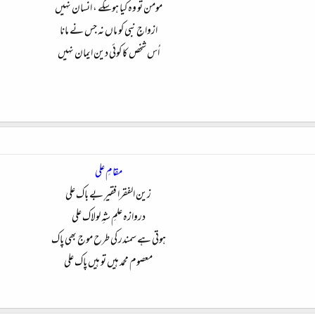
مومن تو وہ کیا ہوسکے ، انسان نہیں
ازواجِ نبی کو ماں نہ جس نے مانا
اُس شخص کا کوئی دین ایمان نہیں
مقامِ علی
زین الفقرا فقیرِ بے باک علی
دروازہ علمِ شہِ لولاک علی
ہوتی ہے سمندر کی طرح موج بھی پاک
معصوم محمد ہیں تو ہیں پاک علی​