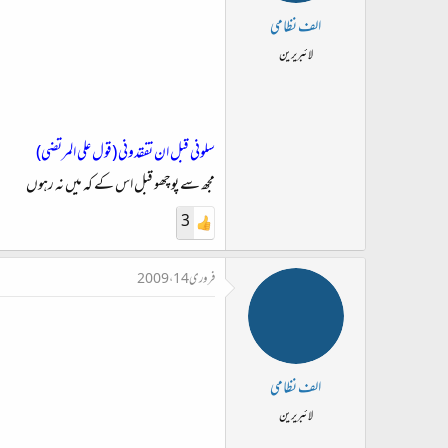
الف نظامی
لائبریرین
سلونی قبل ان تفقدونی (قول علی المرتضی)
مجھ سے پوچھو قبل اس کے کہ میں نہ رہوں
3
فروری 14، 2009
الف نظامی
لائبریرین