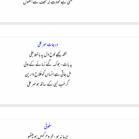
کہتی ہے مودت کہ نجف سے اٹھوں​
درجاتِ مہرِ علی
لکھ لیجیے لوحِ دل پہ با خطِ جلی
یہ بات ، جو کہہ گئے زمانے کے ولی
مل جاتی ہے انساں کو فلاحِ دارین
گر حُبِ نبی کے ساتھ ہو مہرِ علی​
سَلُونِی
ایسا نہ ہو ، محروم کہیں ہو بیٹھو