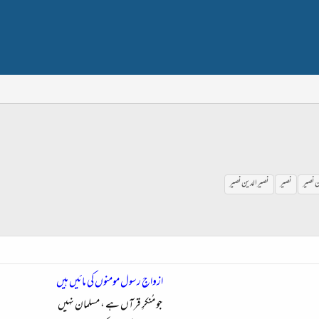
ن نصیر
نصیر
نصیر الدین نصیر
ازواجِ رسول مومنوں کی مائیں ہیں
جو مُنکرِ قرآں ہے ، مسلمان نہیں