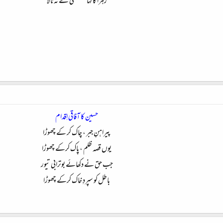
زہرا کا کہا مُصطفیٰ نے نہ ٹالا​
حسین کا آفاقی اِقدام
پیراہنِ جبر ، چاک کر کے چھوڑا
یوں قصہ ظلم ، پاک کرکے چھوڑا
جب حق نے دکھائے بوترابی تیور
باطل کو سپردِ خاک کرکے چھوڑا​