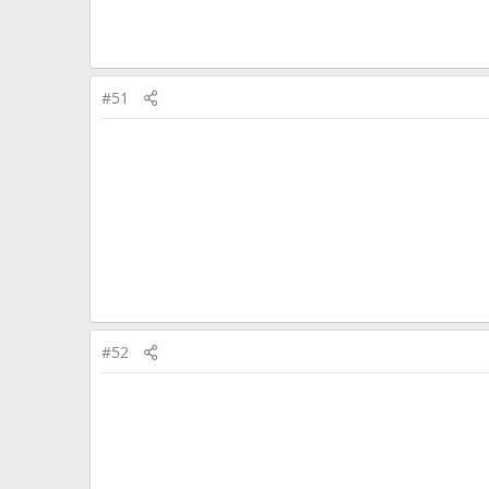
#51
#52