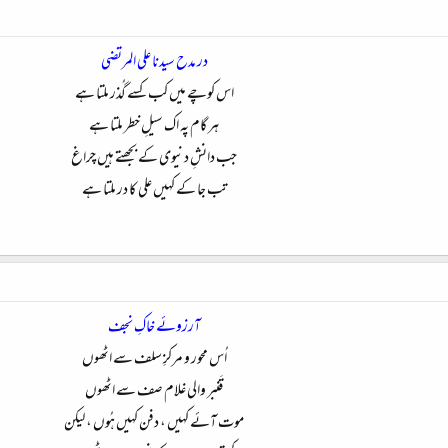
در مدح سیدنا علی المرتضی
اس کوچے میں کب کسے گُذر ملتا ہے
ہر گام پہ اک سیلِ خطر ملتا ہے
جب دانشِ دنیوی کے بجھتے ہیں چراغ
تب جا کے کہیں علی کا در ملتا ہے​
آرزوئے خاکِ نجف
اُس محور و مرکزِ سلف سے اٹھوں
قَنبر والی غلام صف سے اٹھوں
موت آئے کہیں ، دفن کہیں ہُوں ، لیکن