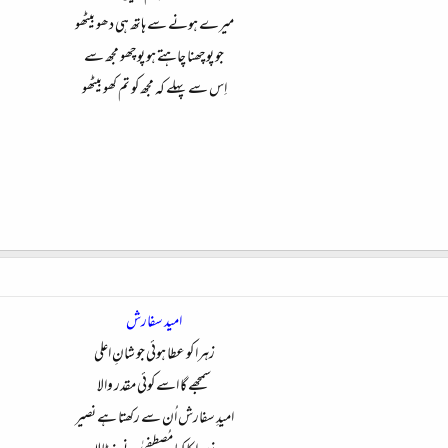
میرے ہونے سے ہاتھ ہی دھو بیٹھو
جو پوچھنا چاہتے ہو پوچھو مجھ سے
اِس سے پہلے کہ مجھ کو تم کھو بیٹھو​
امید سفارش
زہرا کو عطا ہوئی جو شانِ اعلی
سمجھے گا اسے کوئی مقدر والا
امیدِ سفارش اُن سے رکھتا ہے نصیر