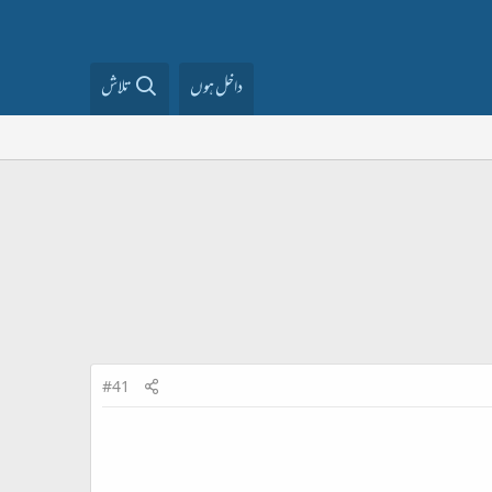
داخل ہوں
تلاش
#41