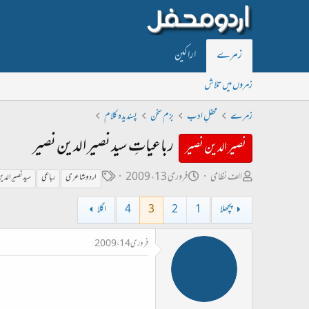
زمرے
اراکین
زمروں میں تلاش
زمرے
محفلِ ادب
بزم سخن
پسندیدہ کلام
رباعیاتِ سید نصیر الدین نصیر
نصیر الدین نصیر
ص
ت
ٹ
الف نظامی
فروری 13، 2009
اردو شاعری
رباعی
سید نصیر الدی
ا
ا
ی
پچھلا
1
2
3
4
اگلا
ح
ر
گ
ب
ی
فروری 14، 2009
ل
خ
ڑ
ا
ی
ب