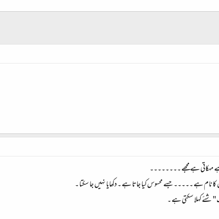
 ہے مہکاتی ہے مجھے ۔۔۔۔۔۔۔۔
نام ہے ۔۔۔۔۔ جسے محسوس کیا جاتا ہے ۔ دکھایا نہیں جا سکتا ۔
 " شئے کہلا سکتی ہے ۔