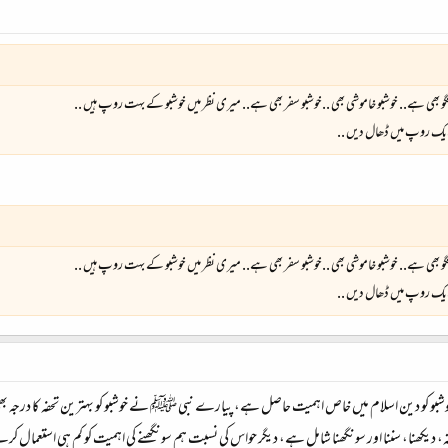
تگو بھی ہے.. خوشبو خاموشی بھی ..خوشبو سفر بھی ہے.. میری نظر میں خوشبو کے بہت روپ ہیں ..
سی ایک روپ میں ڈھال دیں ..
تگو بھی ہے.. خوشبو خاموشی بھی ..خوشبو سفر بھی ہے.. میری نظر میں خوشبو کے بہت روپ ہیں ..
سی ایک روپ میں ڈھال دیں ..
ں۔ خوشبو کو دین اسلام میں خاص اہمیت حاصل ہے، پیارے نبی ﷺ نے خوشبو کو بہترین تحفہ کا درجہ بھی
 دیکھنا، سننا اور سونگھنا شامل ہے، دیگر حواس کی نسبت ہم سونگھنے کی اہمیت کو کم ہی استعمال کرتے