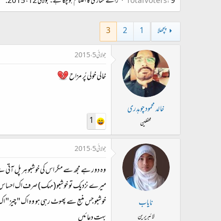
9
Total voters
رائے شماری کا اختتام ہو چکا ہے۔
جولائی 12، 2015
.
ت
د
ا
پچھلا
1
2
3
ء
جولائی 5، 2015
خالی خولی پُر مزاح
خالد محمود چوہدری
1
محفلین
جولائی 5، 2015
وہ دور ہے مجھ سے مگر اس کی خوشبو ہر پل آتی
میرے نزدیک تو خوشبو (مہک ) صرف اک احساس کا 
خوشبو جس منبع سے پھوٹ رہی ہو وہ اک " چیز " اک
نایاب
بہت دعائیں
لائبریرین