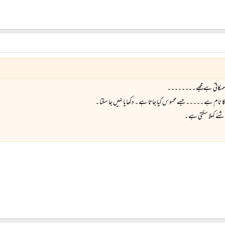
ے مہکاتی ہے مجھے ۔۔۔۔۔۔۔۔
م ہے ۔۔۔۔۔ جسے محسوس کیا جاتا ہے ۔ دکھایا نہیں جا سکتا ۔
شئے کہلا سکتی ہے ۔