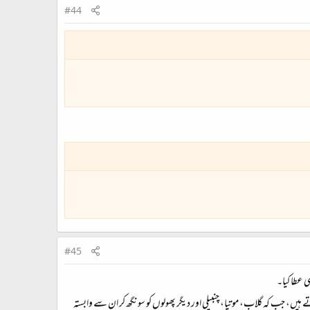
#44
#45
 عطا کیا۔
 ہیں، جب کہ گلاب، موتیا، چنبیلی اور دیگر پھولوں کو سونگھ کر ان سے وابستہ