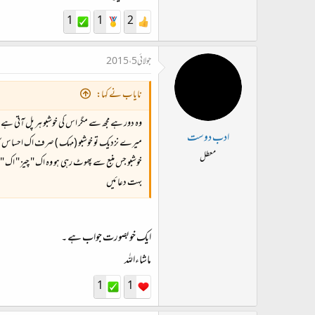
1
1
2
جولائی 5، 2015
نایاب نے کہا:
وہ دور ہے مجھ سے مگر اس کی خوشبو ہر پل آتی ہ
ادب دوست
میرے نزدیک تو خوشبو (مہک ) صرف اک احساس کا نا
معطل
خوشبو جس منبع سے پھوٹ رہی ہو وہ اک " چیز " اک " 
بہت دعائیں
ایک خوبصورت جواب ہے ۔
ماشاءاللہ
1
1