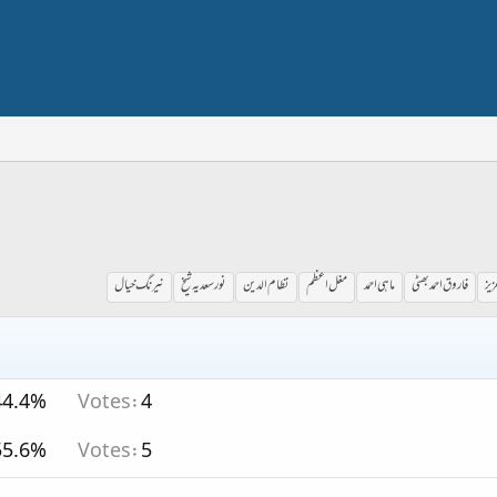
زیز
فاروق احمد بھٹی
ماہی احمد
مغل اعظم
نظام الدین
نور سعدیہ شیخ
نیرنگ خیال
44.4%
Votes:
4
55.6%
Votes:
5