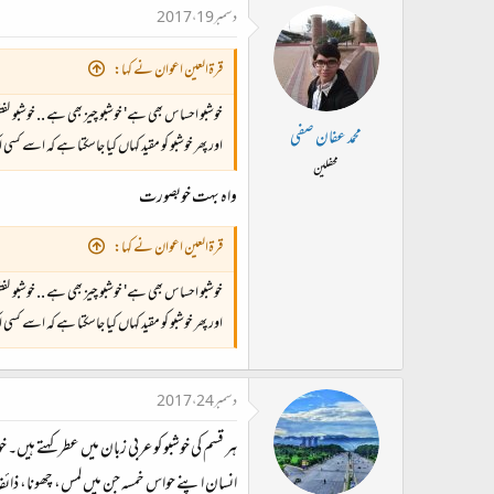
دسمبر 19، 2017
قرۃالعین اعوان نے کہا:
خوشبو احساس بھی ہے' خوشبو چیز بھی ہے .. خوشبو گف
محمد عفان صفی
اور پھر خوشبو کو مقید کہاں کیا جاسکتا ہے کہ اسے ک
محفلین
واہ بہت خوبصورت
قرۃالعین اعوان نے کہا:
خوشبو احساس بھی ہے' خوشبو چیز بھی ہے .. خوشبو گف
اور پھر خوشبو کو مقید کہاں کیا جاسکتا ہے کہ اسے ک
دسمبر 24، 2017
ہر قسم کی خوشبو کو عربی زبان میں عطر کہتے ہی
انسان اپنے حواس خمسہ جن میں لمس، چھونا، ذائقہ،