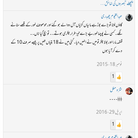
پچھلے تبصروں کی نمائش…
عبدالقیوم چوہدری
گاؤں لوٹا تو بڑے بوڑهے مائیاں کڑیاں آل دوالے ہو گئے اور موصوف لہور کے قصے سنانے
لگے۔ کسی نے پوچها لہوریے بڑے تیز طرار چکری ہوتے۔۔ تو بچ گیا ناں۔۔
قہقہہ مارا اور بولا چکر تو میں نے انهیں دیا۔ گنی میں نے 18 بتیاں تهیں پر پیسے صرف 10 کے
دے کر آیا ہوں
نومبر 18، 2015
1
شزہ مغل
ہاہاہا۔۔۔۔
اپریل 29، 2016
1