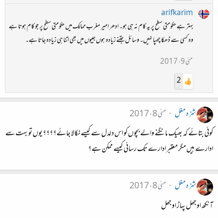
arifkarim
بہتر ہے حکومتی سطح پر یہ کام نہ ہی ہو۔ ادھر امیر مغرب ممالک میں حکومتی سطح پر جو کام ہوتا ہے
وہ کسی سے ڈھکا چھپا نہیں۔ وسائل جتنے زیادہ ہوں جیبوں میں بھی اتنا ہی زیادہ جاتا ہے۔
مئی 9، 2017
2
شزہ مغل
مئی 8، 2017
کوئی بتائے کہ بھیک مانگنے والے بچوں کو اس دلدل سے کیسے نکالا جائے؟؟؟؟ یوں تو بہت سے
ادارے ہیں مگر معتبر ادارے تک رسائی کیسے ممکن ہے؟
شزہ مغل
مئی 8، 2017
آنکھ اوجھل پہاڑ اوجھل