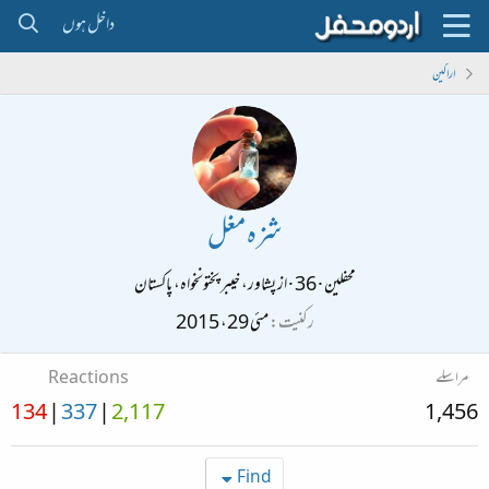
داخل ہوں
اراکین
شزہ مغل
محفلین
·
36
·
از
پشاور، خیبر پختونخواہ، پاکستان
رکنیت
مئی 29، 2015
مراسلے
Reactions
134
337
2,117
1,456
Find