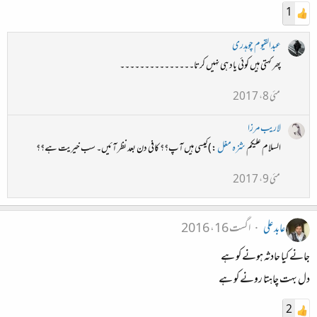
1
عبدالقیوم چوہدری
پھر کہتی ہیں کوئی یاد ہی نہیں کرتا۔۔۔۔۔۔۔۔۔۔۔۔۔۔۔
مئی 8، 2017
لاریب مرزا
السلام علیکم
شزہ مغل
:) کیسی ہیں آپ؟؟ کافی دن بعد نظر آئیں۔ سب خیریت ہے؟؟
مئی 9، 2017
عابد علی
اگست 16، 2016
جانے کیا حادثہ ہونے کو ہے
دل بہت چاہتا رونے کو ہے
2