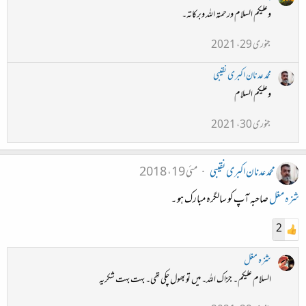
وعلیکم السلام ورحمتہ اللہ وبرکاتہ۔
جنوری 29، 2021
محمد عدنان اکبری نقیبی
وعلیکم السلام
جنوری 30، 2021
محمد عدنان اکبری نقیبی
مئی 19، 2018
شزہ مغل
صاحبہ آپ کو سالگرہ مبارک ہو ۔
2
شزہ مغل
السلام علیکم۔ جزاک اللہ۔ میں تو بھول چکی تھی۔ بہت بہت شکریہ