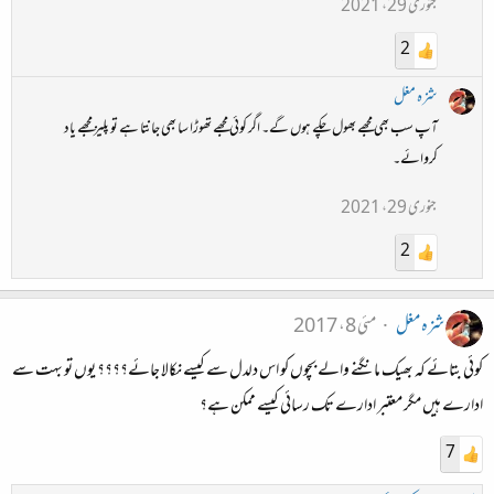
جنوری 29، 2021
2
شزہ مغل
آپ سب بھی مجھے بھول چکے ہوں گے۔ اگر کوئی مجھے تھوڑا سا بھی جانتا ہے تو پلیز مجھے یاد
کروائے۔
جنوری 29، 2021
2
شزہ مغل
مئی 8، 2017
کوئی بتائے کہ بھیک مانگنے والے بچوں کو اس دلدل سے کیسے نکالا جائے؟؟؟؟ یوں تو بہت سے
ادارے ہیں مگر معتبر ادارے تک رسائی کیسے ممکن ہے؟
7