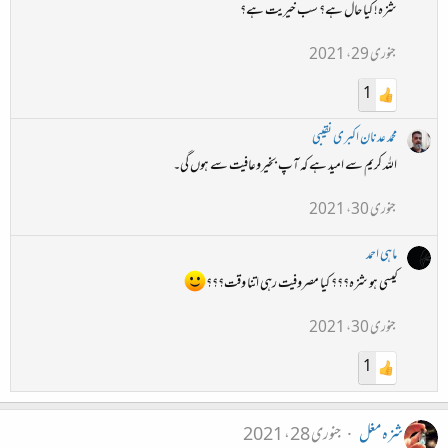
شزہ! کیا حال ہے؟ سب خیریت ہے؟
جنوری 29، 2021
1
محمد عدنان اکبری نقیبی
اللہ کریم سے امید ہے کہ آپ بخیروعافیت سے ہوں گی۔
جنوری 30، 2021
ماہی احمد
کیسی ہو شزہ؟؟؟ کیا مصروفیت رہی اتنا وقت؟؟؟
جنوری 30، 2021
1
شزہ مغل
جنوری 28، 2021