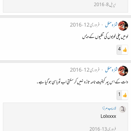
اپریل 8، 2016
شزہ مغل
فروری 12، 2016
لو میں چلی خوبوں کی تتلیوں کے دیس
4
شزہ مغل
فروری 12، 2016
دات کے اس پہر کیفیت نامہ تازہ نہیں کر سکتی اب تو باسی ہو گیا ہے۔
1
لاریب مرزا
Lolxxxx
فروری 13، 2016