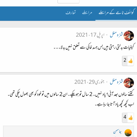
کوائف نامے کے مراسلے
مراسلے
تعارف
شزہ مغل
اپریل 17، 2021
کیفیات بدلتی رہتی ہیں بس جسدِ خاکی سے تعلق نہیں بدلا۔۔۔
2
شزہ مغل
جنوری 29، 2021
کتنے سالوں بعد آئی؟ یاد نہیں۔ 2 سال تو ہوچکے۔ ان 2 سالوں میں تو خود کو بھی بھول چکی تھی۔
اب کچھ کچھ یاد آتا جا رہا ہے۔
4
جاسمن