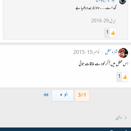
عبدالقیوم چوہدری
لگدا اے۔۔۔ واوا چر بعد ویکهیا جے
اپریل 29، 2016
1
شزہ مغل
نومبر 15، 2015
اس محفل میں آ کر خود سے ملاقات ہوئی
1
Last
1 از 3
اگلا
اراکین