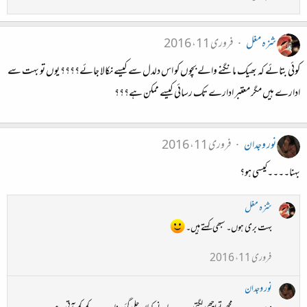
شزہ مغل
فروری 11، 2016
کوئی بتائے کہ بھیک مانگنے والے بچوں کو اس دلدل سے کیسے نکالا جائے؟؟؟؟ یوں تو بہت سے
ادارے ہیں مگر معتبر ادارے تک رسائی کیسے ممکن ہے؟؟؟
نور وجدان
فروری 11، 2016
بہنا۔۔۔۔کیسی ہو؟
شزہ مغل
بہت بری ہوں۔ سبھی کہتے ہیں۔
فروری 11، 2016
نور وجدان