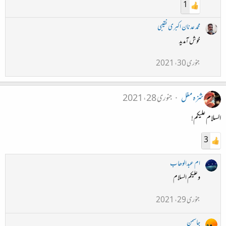
1
محمد عدنان اکبری نقیبی
خوش آمدید
جنوری 30، 2021
شزہ مغل
جنوری 28، 2021
السلام علیکم!
3
ام عبدالوھاب
وعلیکم السلام
جنوری 29، 2021
جاسمن