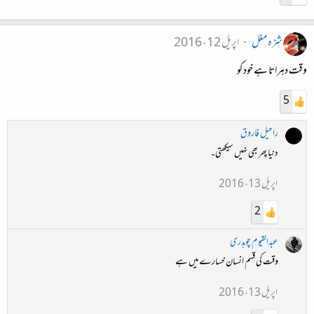
شزہ مغل
اپریل 12، 2016
وقت دہراتا ہے خود کو
5
راحیل فاروق
دنیا پھر بھی نہیں سیکھتی۔
اپریل 13، 2016
2
عبدالقیوم چوہدری
وقت کی قسم انسان خسارے میں ہے
اپریل 13، 2016