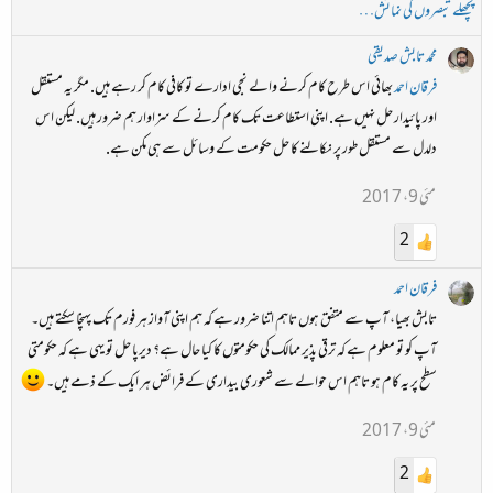
پچھلے تبصروں کی نمائش…
محمد تابش صدیقی
فرقان احمد
بھائی اس طرح کام کرنے والے نجی ادارے تو کافی کام کر رہے ہیں. مگر یہ مستقل
اور پائیدار حل نہیں ہے. اپنی استطاعت تک کام کرنے کے سزاوار ہم ضرور ہیں. لیکن اس
دلدل سے مستقل طور پر نکالنے کا حل حکومت کے وسائل سے ہی مکن ہے.
مئی 9، 2017
2
فرقان احمد
تابش بھیا، آپ سے متفق ہوں تاہم اتنا ضرور ہے کہ ہم اپنی آواز ہر فورم تک پہنچا سکتے ہیں۔
آپ کو تو معلوم ہے کہ ترقی پذیر ممالک کی حکومتوں کا کیا حال ہے؟ دیرپا حل تو یہی ہے کہ حکومتی
سطح پر یہ کام ہو تاہم اس حوالے سے شعوری بیداری کے فرائض ہر ایک کے ذمے ہیں۔
مئی 9، 2017
2