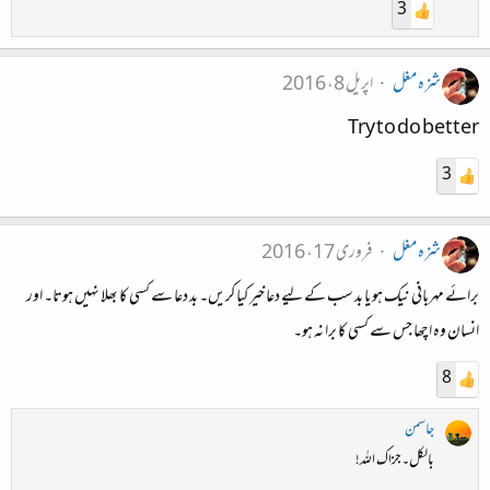
3
شزہ مغل
اپریل 8، 2016
Try to do better
3
شزہ مغل
فروری 17، 2016
برائے مہربانی نیک ہو یا بد سب کے لیے دعا خیر کیا کریں۔ بد دعا سے کسی کا بھلا نہیں ہوتا۔ اور
انسان وہ اچھا جس سے کسی کا برا نہ ہو۔
8
جاسمن
بالکل۔جزاک اللہ!