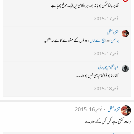
تقدیر بدلنا ممکن ہو یا نہ ہو۔ ہر ناکامی میں ایک موقع چھپا ہے
نومبر 17، 2015
شزہ مغل
جاسمن
اور
ایچ اے خان
، دونوں کے مشورے کا بے حد شکریہ
نومبر 17، 2015
عبدالقیوم چوہدری
آغاز نا ہو تو انجام بهی نہیں ہوتا۔۔۔
نومبر 18، 2015
شزہ مغل
نومبر 16، 2015
رات کٹتی ہے گِن گِن کے تارے