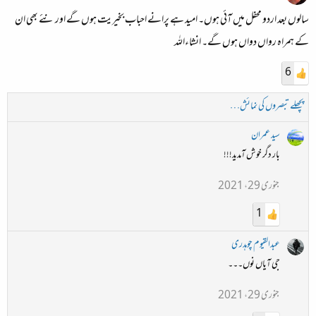
سالوں بعد اردو محفل میں آئی ہوں۔ امید ہے پرانے احباب بخیریت ہوں گے اور نئے بھی ان
کے ہمراہ رواں دواں ہوں گے۔ انشاءاللہ
6
پچھلے تبصروں کی نمائش…
سید عمران
بار دگر خوش آمدید!!!
جنوری 29، 2021
1
عبدالقیوم چوہدری
جی آیاں نوں۔۔۔
جنوری 29، 2021