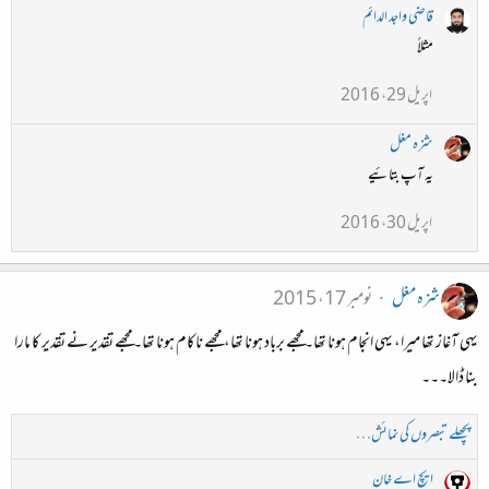
قاضی واجد الدائم
مثلاً
اپریل 29، 2016
شزہ مغل
یہ آپ بتائیے
اپریل 30، 2016
شزہ مغل
نومبر 17، 2015
یہی آغاز تھا میرا، یہی انجام ہونا تھا۔مجھے برباد ہونا تھا، مجھے ناکام ہونا تھا۔مجھے تقدیر نے تقدیر کا مارا
بنا ڈالا۔۔۔
پچھلے تبصروں کی نمائش…
ایچ اے خان