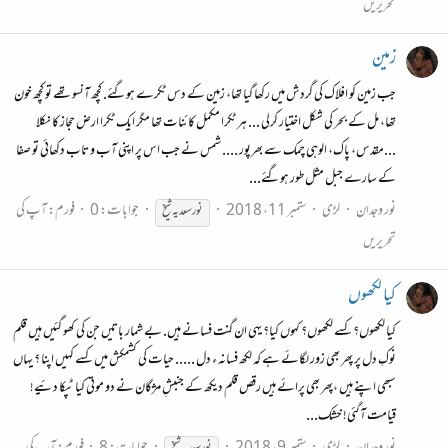
تحریریں
زمین
جب زمین کو افلاک کی گردش میں رکھا گیا تھا، زمین کے دس ٹکرے ہوگئے. کچھ آنسو تھے تو کچھ خون
تھا، مل کے بحر کی شکل اختیار کرلی ... ہر ٹکرا مکمل کائنات تھا مگر ایک ٹکرا ارض حجاز کا نکلا
...مقدس، پاک، الوہی چمک سے بھرپور .... شمس نے جب اس پر اپنی آب و تاب دکھائی تو صفا
کے سارے جبل مثل طور ہوگئے...
نور وجدان
لڑی
ستمبر 11، 2018
جوابات: 0
فورم:
آپ کی
نور
سعدیہ
شیخ
تحریریں
کیا لکھوں
کیا لکھوں؟ کسے لکھوں؟ کہوں کیا؟ یہی ان گنت فسانے ہیں. بے شمار باتیں جن کی کھو گئیں ہیں قلم
نوکِ دل پر پھر بھی زور لگائے ہے کہ لکھ فسانہ ء دل ..... حیات کی کشمکش میں کسے کہیں اپنا ؟ یہاں
سبھی اپنے ہیں ،پھر بھی پرائے ہیں رقص قلم دیکھ کے جنبشِ مژگان نے دو موتی کیا ٹپکا دئیے!
قیامت آگئی! خشک...