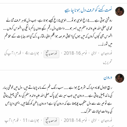
نعت کہنے کو حرف دل ہونا چاہیے
روشنی ہوتی ہے .... چراغ الوہی ہو تو .... الوہی چراغ کیسے ہوتا ہے، جب دل کا ہر حرف ثنائے
محمدی صلی اللہ علیہ والہ وسلم میں بسر ہو .... داستان دل رقم کیے دوں یا کم مائیگی پہ افسوس کروں ...
افسوس بھی کیوں کروں کہ میں ہوں کیا؟ کافی عرصہ ہوا قلم اپنی رفتار پہ رک گیا اور جذبات کے تلاطم
میں شور نہ...
نور وجدان
لڑی
نومبر 16، 2018
جوابات: 4
فورم:
آپ کی
نور
سعدیہ
شیخ
تحریریں
درون
ربیع الاول کا ماہ مبارک شروع ہوا ہے .... سب رنگ غم کے ماند پڑجاتے ہیں، دل میں خوشی بہار
کی مانند پھیل جاتی ہے ... درون میں جب سیرت نبی پاک صلی اللہ علیہ والہ وسلم کی روشنی پھیل جاتی
ہے تو حیرت سے دل متعجب پوچھتا ہے کہ درون کیا ہے؟ درون باطن کو کہتے ہیں. ایسی دنیا جس
کی بدولت خیالات متحرک...
نور وجدان
لڑی
نومبر 14، 2018
جوابات: 11
فورم:
آپ
نور
سعدیہ
شیخ