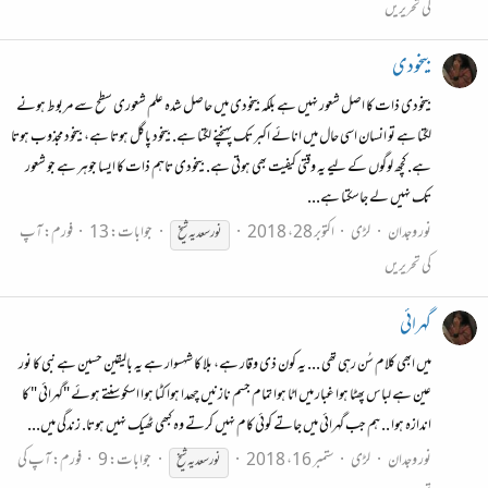
کی تحریریں
بیخودی
بیخودی ذات کا اصل شعور نہیں ہے بلکہ بیخودی میں حاصل شدہ علم شعوری سطح سے مربوط ہونے
لگتا ہے تو انسان اسی حال میں انائے اکبر تک پہنچنے لگتا ہے. بیخود پاگل ہوتا ہے، بیخود مجذوب ہوتا
ہے. کچھ لوگوں کے لیے یہ وقتی کیفیت بھی ہوتی ہے. بیخودی تاہم ذات کا ایسا جوہر ہے جو شعور
تک نہیں لے جاسکتا ہے...
نور وجدان
لڑی
اکتوبر 28، 2018
جوابات: 13
فورم:
آپ
نور
سعدیہ
شیخ
کی تحریریں
گہرائی
میں ابھی کلام سُن رہی تھی ... یہ کون ذی وقار ہے، بلا کا شہسوار ہے یہ بالیقین حسین ہے نبی کا نور
عین ہے لباس پھٹا ہوا غبار میں اٹا ہوا تمام جسم نازنیں چھدا ہوا کٹا ہوا اسکو سنتے ہوئے "گہرائی " کا
اندازہ ہوا .. ہم جب گہرائی میں جاتے کوئی کام نہیں کرتے وہ کبھی ٹھیک نہیں ہوتا. زندگی میں...
نور وجدان
لڑی
ستمبر 16، 2018
جوابات: 9
فورم:
آپ کی
نور
سعدیہ
شیخ