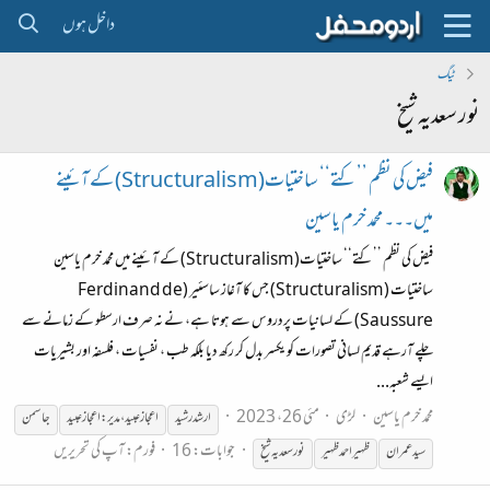
داخل ہوں
ٹیگ
نور سعدیہ شیخ
فیض کی نظم ’’کتے‘‘ ساختیات(Structuralism) کے آئینے
میں۔۔۔ محمد خرم یاسین
فیض کی نظم ’’کتے‘‘ ساختیات(Structuralism) کے آئینے میں محمد خرم یاسین
ساختیات (Structuralism) جس کا آغاز ساسئیر (Ferdinand de
Saussure) کے لسانیات پردروس سے ہوتا ہے، نے نہ صرف ارسطو کے زمانے سے
چلے آرہے قدیم لسانی تصورات کو یکسر بدل کر رکھ دیا بلکہ طب ، نفسیات ، فلسفہ اور بشیریات
ایسے شعبہ...
محمد خرم یاسین
لڑی
مئی 26، 2023
ارشد رشید
اعجاز عبید، مدیر: اعجاز عبید
جاسمن
جوابات: 16
فورم:
آپ کی تحریریں
سید عمران
ظہیر احمدظہیر
نور
سعدیہ
شیخ