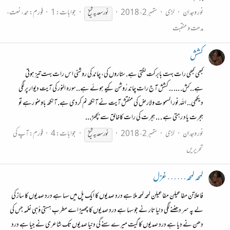
نور وجدان
لڑی
ستمبر 2، 2018
جوابات: 1
فورم:
حمد، نعت،
نور
سعدیہ
شیخ
مدحت و منقبت
کشش
کبھی کبھی رات بہت بابرکت لگتی ہے. ستاروں کی، چاند کی روشنی اس رات بہت تیز ہوتی
ہے..کش. ... .. کشش آج رات چاند رُوشن کِیے ہوئے ہے..سورہ النور کی آیت دیوار پر لگی
دیکھی.. اللہ نور السموت ولارض کی منقش آیت نے آنکھ نم کردی ہے. آنکھ باوضو رہے تو
ہجرت یاد رہتی ہے . .. ہجرت کی رات کاخالق سے بچھڑ...
نور وجدان
لڑی
ستمبر 2، 2018
جوابات: 4
فورم:
آپ کی
نور
سعدیہ
شیخ
تحریریں
لمحہ لمحہ… … غزل
فاعلاتن مفاعیلن مفاعیلن لمحہ لمحہ ملا ہے درد صدیوں کا ایک پل میں سہا ہے درد صدیوں کا ساز کی
لے پہ سر دھننے لگی دنیا تار نے جو سہا ہے درد صدیوں کا چھیڑ اے مطربِ ہستی وُہی نغمہ جس کی
دھن نے دیا ہے درد صدیوں کا گیت میرے سنے گی دنیا صدیوں تک شاعری نے جیا ہے درد