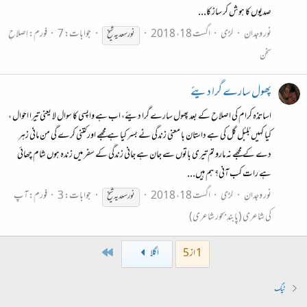
صدیوں کا ہوش کر ساز کا...
نور وجدان
لڑی
اگست 18، 2018
جوابات: 7
فورم:
اِصلاحِ
نور
سعدیہ
شیخ
سخن
پھول سارے گرا دیئے
اساتذہ کرام کی اصلاح کے بعد پھول سارے گرا دیئے، اب ہے واپسی کا سوال لا یعنی تیرا احوال ،
کیا کہیں بُلبُل گل کی ہے داستان با معنی زندگی نے بسر کیا ہے مجھے اور کتنی کرے گی من مانی زہر
دے کے مجھے نہ مارو تم تیری باتوں سے جان ہے جانی زندگی کے سفر میں زندہ ہوں شام چھائی
ہے رات کب آنی؟ ہم ہیں...
نور وجدان
لڑی
اگست 18، 2018
جوابات: 3
فورم:
آپ
نور
سعدیہ
شیخ
کی شاعری (پابندِ بحور شاعری)
Last
1 از 5
اگلا
ٹیگ