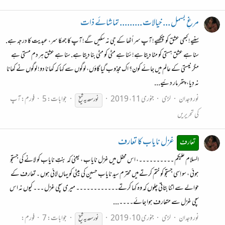
مرغِ بسمل ... خیالات ......... تماشائے ذات
سنیے! کبھی عشق کو چکھیے! آپ سر اُٹھا کے جی نہ سکیں گے! آپ کا جھکا سر، عبدیت کا درجہ ہے.
سنا ہے عشق ہستی کو مٹا دیتا ہے! سُنا ہے مٹی کو مٹی بنا دیتا ہے. سنا ہے عشق ہر دم مستی ہے
مگر نیستی کے عالم میں جائے کون؟ اک مجذوب گیا گاؤں، لوگوں سے کہا کہ کھانا دو! لوگوں نے کھانا
نہ دِیا، پتھر مار دئیے...
نور وجدان
لڑی
جنوری 11، 2019
جوابات: 5
فورم:
آپ
نور
سعدیہ
شیخ
کی تحریریں
غزل نایاب کا تعارف
تعارف
السلام علیکم ۔۔۔۔۔۔۔۔۔۔، اس محفل میں غزل نایاب ، یعنی کہ بنتِ نایاب کو لانے کی جستجو
ہوئی ، سو اِسی جستجو کو ختم کرتے میں محترم سید نایاب حسین کی بیٹی کو یہاں لائی ہوں ۔ تعارف کے
حوالے سے اتنا بتاتی چلوں کہ وہ کہا کرتے۔۔۔۔۔۔۔۔۔۔۔۔ میری سچی غزل ۔۔۔ کیوں نہ اس
سچی غزل سے متعارف ہوا جائے۔۔۔۔...
نور وجدان
لڑی
جنوری 10، 2019
جوابات: 7
فورم:
نور
سعدیہ
شیخ