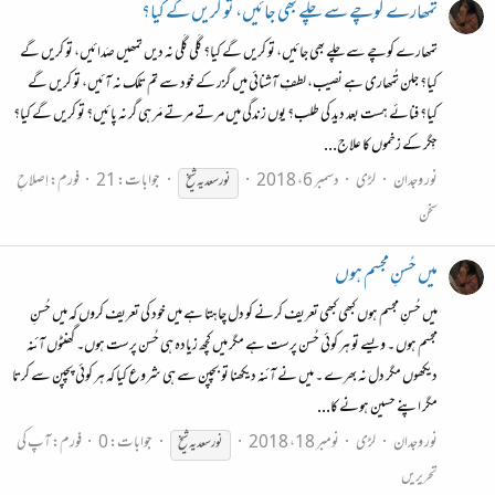
تُمھارے کوچے سے چلے بھی جائیں، تو کریں گے کیا؟
تمھارے کوچے سے چلے بھی جائیں، تو کریں گے کیا؟ گَلی گَلی نہ دیں تمھیں صَدائیں، تو کریں گے
کیا؟ جلن تُمھاری ہے نصیب، لطفِ آشنائی میں گزر کے خود سے تم تلک نہ آئیں، تو کریں گے
کیا؟ فنائے ہست بعد دید کی طلب؟ یوں زندگی میں مرتے مرتے مَر ہی گر نہ پائیں؟ تو کریں گے کیا؟
جِگر کے زخموں کا علاج...
نور وجدان
لڑی
دسمبر 6، 2018
جوابات: 21
فورم:
اِصلاحِ
نور
سعدیہ
شیخ
سخن
میں حُسنِ مجسم ہوں
میں حُسنِ مجسم ہوں کبھی کبھی تعریف کرنے کو دل چاہتا ہے میں خود کی تعریف کروں کہ میں حُسنِ
مجسم ہوں ۔ ویسے تو ہر کوئی حُسن پرست ہے مگر میں کچھ زیادہ ہی حُسن پرست ہوں۔ گھنٹوں آئنہ
دیکھوں مگر دل نہ بھرے ۔ میں نے آئنہ دیکھنا تو بچپن سے ہی شروع کیا کہ ہر کوئی پچپن سے کرتا
مگر اپنے حسین ہونے کا...
نور وجدان
لڑی
نومبر 18، 2018
جوابات: 0
فورم:
آپ کی
نور
سعدیہ
شیخ
تحریریں