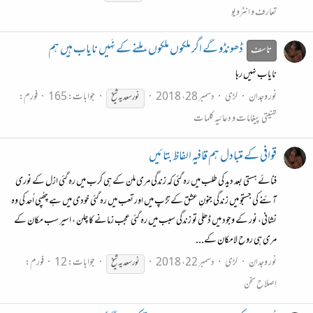
تعارف و انٹرویو
ڈھونڈو گے اگر ملکوں ملکوں ،ملنے کے نَہیں نایاب ہیں ہم
تاسف
نایاب نہیں رہا
نور وجدان
لڑی
دسمبر 28، 2018
جوابات: 165
فورم:
نور
سعدیہ
شیخ
تہنیتی پیغامات و دعائیہ کلمات
قوافی کے متبادل ہم قافیہ الفاظ بتائیں
فنائے ہستی بعد دید کی طلب میں رہ گئی کہ زندگی مری ملن کے ہی کرب میں رہ گئی ازل کے نوری
آئنے کی جستجو میں زندگی جنونِ عشق کے تڑپ میں اور تعب میں رہ گئی خودی میں ہے چھُپی اُحد کی وہ
نشانی، نور کے وجود میں ڈھلی تو زندگی سبب میں رہ گئی عجب زمانے کا چلن ، اسیر سب مکان کے
مری ہی روح لامکان کے...
نور وجدان
لڑی
دسمبر 22، 2018
جوابات: 12
فورم:
نور
سعدیہ
شیخ
اِصلاحِ سخن