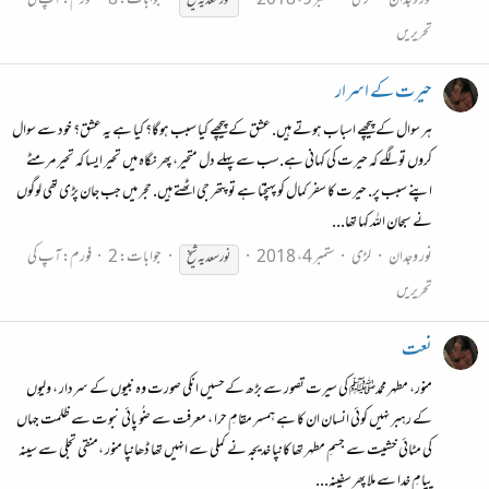
نور وجدان
لڑی
ستمبر 9، 2018
جوابات: 8
فورم:
آپ کی
نور
سعدیہ
شیخ
تحریریں
حیرت کے اسرار
ہر سوال کے پیچھے اسباب ہوتے ہیں. عشق کے پیچھے کیا سبب ہوگا؟ کیا ہے یہ عشق؟ خود سے سوال
کروں تو لگے کہ حیرت کی کہانی ہے.سب سے پہلے دل متحیر، پھر نگاہ میں تحیر ایسا کہ تحیر مرمٹے
اپنے سبب پر. حیرت کا سفر کمال کو پہنچتا ہے تو پتھر جی اٹھتے ہیں. حجر میں جب جان پڑی تھی لوگوں
نے سبحان اللہ کہا تھا...
نور وجدان
لڑی
ستمبر 4، 2018
جوابات: 2
فورم:
آپ کی
نور
سعدیہ
شیخ
تحریریں
نعت
منور، مطہر محمدﷺ کی سیرت تصور سے بڑھ کےحسیں انکی صورت وہ نبیوں کے سردار ، ولیوں
کے رہبر نہیں کوئی انسان ان کا ہے ہمسر مقامِ حرا ، معرفت سے ضُو پائی نبوت سے ظلمت جہاں
کی مٹائی خشیت سے جسمِ مطہر تھا کانپا خدیجہ نے کملی سے انہیں تھا ڈھانپا منور ،منقی تجلی سے سینہ
پیامِ خدا سے ملا پھر سفینہ...