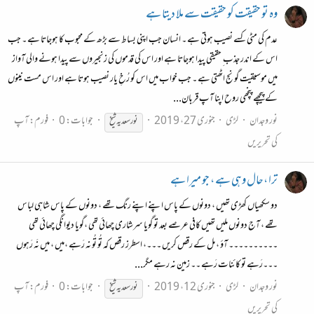
وہ تو حقیقت کو حقیقت سے ملا دیتا ہے
عدم کی مٹی کسے نصیب ہوتی ہے ۔ انسان جب اپنی بساط سے بڑھ کے محبوب کا ہوجاتا ہے ۔ جب
اس کے اندر جذب ِ حقیقی پیدا ہوجاتا ہے اور اس کی قدموں کی زنجیروں سے پیدا ہونے والی آواز
میں موسیقیت گونج اٹھتی ہے ۔ جب خواب میں اس کو رُخِ یار نصیب ہوتا ہے اور اس مست نینوں
کے پیچھے پنچھی روح اپنا آپ قربان...
نور وجدان
لڑی
جنوری 27، 2019
جوابات: 0
فورم:
آپ
نور
سعدیہ
شیخ
کی تحریریں
ترا ،حال وہی ہے ، جو میرا ہے
دو سکھیاں کھڑی تھیں ، دونوں کے پاس اپنے اپنے رنگ تھے ، دونوں کے پاس شاہی لباس
تھے ، آج دونوں ملیں تھیں کافی عرصے بعد تو گویا سرشاری چھائی تھی ،گویا دیوانگی چھائی تھی
۔۔۔۔۔۔۔۔۔۔ آؤ ، مل کے رقص کریں ۔۔۔، اسطرز رقص کہ تُو تُو نہ رَہے ،میں ، میں نَہ رَہوں
۔۔۔رَہے تو کائنات رَہے ۔۔ زمین نہ رہے مگر...
نور وجدان
لڑی
جنوری 12، 2019
جوابات: 0
فورم:
آپ
نور
سعدیہ
شیخ
کی تحریریں