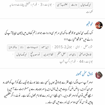
جوابات: 3
فورم:
تہنیتی پیغامات و دعائیہ
نیرنگ خیال
وارث
یعقوب آسی
کلمات
خوشبو
اک رنگ سی کمان ہو خوشبو سا اک تیر مرہم سی واردات ہو اور زخم کھاؤں میں (جون ایلیا) آپ کی
رائے میں " خوشبو" کیا ہے؟؟؟
شزہ مغل
لڑی
جولائی 2، 2015
ابن
سعود
ادب دوست
رانا
عائشہ عزیز
فاروق احمد بھٹی
ماہی احمد
مغل اعظم
نظام الدین
نور سعدیہ شیخ
نیرنگ خیال
جوابات: 44
فورم:
گپ شپ
ذوق سخن مجہولہ
ادھر آپ سب لوگ ایسے فقرے جو ذاتی ہوں یا کسی سے سنے ہوئے جو ایک لمحے کو آپ کو ششدر و
حیران کردیں، یا ہنس ہنس کر پیٹ میں بل ڈال دیں یا صرف چہرے پر مسکراہٹ لے آئیں یا
اچھے لگیں تو ان کو ادھر لکھ دیں۔ اسی لیئے اس زمرے کا نام مجہول رکھا ہے۔ نوٹ: اگر منتظمین
چاہیں تو اس کو کسی دوسری زمرے میں بھی لے...