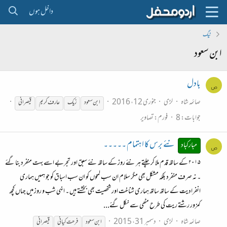
داخل ہوں
ٹیگ
ابن سعود
بادل
ص
صائمہ شاہ
لڑی
جنوری 12، 2016
ابن
سعود
زیک
عارف کریم
قیصرانی
جوابات: 8
فورم:
تصاویر
نئے برس کا اہتمام ۔۔۔۔۔
مبارکباد
ص
۲۰۱۵ کے ساتھ قدم ملا کر چلتے ہر نئے روز کے ساتھ نئے سبق اور تجربے اسے بہت منفرد بنا گئے
۔ نہ صرف منفرد بلکہ مشکل بھی مگر سلام ان سب لمحوں کو ان سب اسباق کو جو ہمیں ہماری
انفرادیت کے ساتھ ساتھ ہماری شناخت اور شخصیت بھی بخشتے ہیں ۔ انہی شب و روز میں جہاں کچھ
کمزور رشتے ریت کی طرح مٹھی سے نکل گئے...
صائمہ شاہ
لڑی
دسمبر 31، 2015
ابن
سعود
فرحت کیانی
قیصرانی