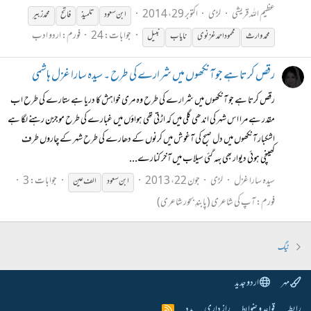
عظیم اللہ قریشی
لڑی
اکتوبر 29، 2014
ابن
سعود
تلمیذ
فاتح
محمد زبیر
جوابات: 24
فورم:
اردو ادب
محمد وارث
محمود احمد غزنوی
نایاب
نبیل
رقص کرتا ہے جو آنکھوں میں شرارے کی طرح ۔ سیدہ سارا غزل ہاشمی
رقص کرتا ہے جو آنکھوں میں شرارے کی طرح وہ مری خواہش کا دریا ہے ستارے کی طرح اب
مقدر ہے مرا اس شہر کی اندھی گلی میں کہ اڑتی تھی ہواؤں میں غبارے کی طرح موجزن رہنے لگا ہے
اشکبار آنکھوں میں دل صبح کی آغوش میں کرنوں کے دھارے کی طرح شہر کے چاروں طرف
کھینچی ہوئی دیوار بھی بہہ گئی سیلاب میں آخر کنارے...
سیدہ سارا غزل
لڑی
جون 22، 2013
جوابات: 3
ابن
سعود
الف عین
فورم:
آپ کی شاعری (پابندِ بحور شاعری)
ٹیگ
مہر
اردو جدید
رابطہ
قواعد و ضوابط
راز داری
مدد
R