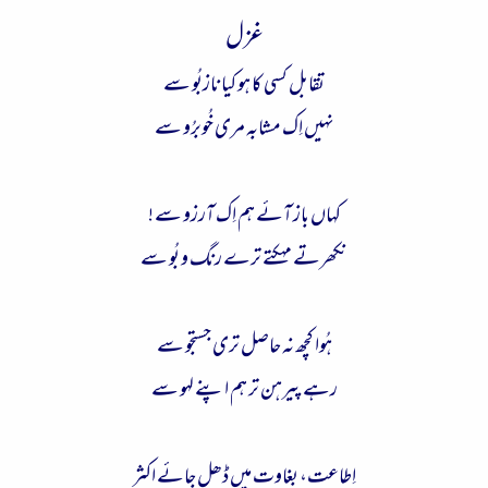
ء
غزل
تقابل کسی کا ہو کیا نازبُو سے
نہیں اِک مشابہ مری خُوبرُو سے
کہاں باز آئے ہم اِک آرزو سے !
نکھرتے مہکتے ترے رنگ و بُو سے
ہُوا کچھ نہ حاصل تری جستجو سے
رہے پیرہن تر ہم اپنے لہو سے
اِطاعت، بغاوت میں ڈھل جائے اکثر