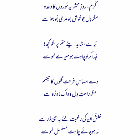
کَرَم، روزِ محشر یہ حُوروں کا وعدہ
مگر دِل جو خوش ہو مری ہُوبہوُ سے
بُرے، شاید اپنے ستم پر لگو کچھ!
جُدا کرلو چاہت جو میرے لہو سے
دے احساسِ فرحت گلوں کا تبسّم
مگر راحتِ دِل وہ اِک ماہ رُو سے
خلشؔ اُن کی رغبت لئے یہ بھی ڈر ہے
نہ ہوجائے چاہت مسلسل نمو سے