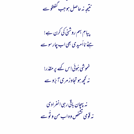
نتیجہ نہ حاصل ہو جب گفتگو سے
پیامِ بہم روشنی کی کرن ہے!
ہٹے نا اُمیدی بھی اب چار سو سے
خموشی ہُوئی اِس کہے پر مقدّر!
نہ کچھ ہو تجاوز مری آبرُو سے
نہ پہچان باقی رہی انفرادی
نہ قومی تشخص وہ اب من و تُو سے