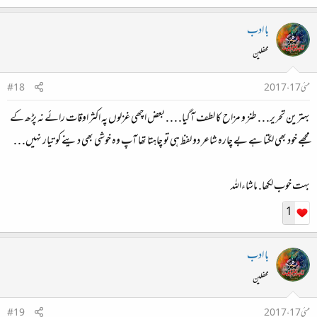
با ادب
محفلین
مئی 17، 2017
#18
بہترین تحریر. . . طنز و مزاح کا لطف آگیا. . . . بعض اچھی غزلوں پہ اکثر اوقات رائے نہ پڑھ کے
مجھے خود بھی لگتا ہے بے چارہ شاعر دو لفظ ہی تو چاہتا تھا آپ وہ خوشی بھی دینے کو تیار نہیں. . .
بہت خوب لکھا. ماشاءاللہ
1
با ادب
محفلین
مئی 17، 2017
#19