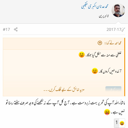
محمد عدنان اکبری نقیبی
لائبریرین
مئی 17، 2017
#17
محمداحمد نے کہا:
غلطی سے منہ سے نکل گیا ہوگا۔
آئندہ نہیں کروں گا۔
مزید نمائش کے لیے کلک کریں۔۔۔
سرگوشی
ماشاٰءاللہ آپ کی تحریر بہت زبردست ہے۔آج کل آپ کے نہ لکھنے کی وجہ صرف سنتے رہنا تو
نہیں ہے۔
1