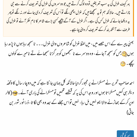
بہر کیف غزل کی یہ سب تعریفیں تو وہ لوگ کرتے ہیں جو دوسروں کی غزل کی تعریف کرنے سے جی
چراتے ہیں۔ حالانکہ ہم تو یہ سمجھتے ہیں کہ غزل اچھی لگے تو اُس کی تعریف کر دی جائے اور نہ لگے تو پھر
یہ دیکھا جائے کہ غزل کس کی ہے۔ اگر غزل کے آگے پیچھے کسی بڑے شاعر کا نام نظر آئے تو غزل کی
طرف سے آنکھ بند کرکے تعریف کر دینی چاہیے۔
بھئی پیرے کے اس حصے میں، میں لفظ غزل کو شاعروں والی غزل۔۔۔ نا سمجھ رہا ہوں نا پڑھ رہا
ہوں
جس کو سمجھ آجائے، وہ دوسرے ناسمجھوں کو ہر گز نا سمجھائے تے نا میرے کولوں
پچھے۔
احمد صاحب تحریر نے مسکرانے پر مجبور کر دیا حالانکہ کل جہان جانتا ہے کہ میں دوچار سال کا وقفہ
دیکر ہی کہیں مسکراتا ہوں اور وجہ اس کی یہ کہ قہقہے تھمیں تو مسکرانے کی باری آئے۔
(کالر
اوپر کرکے جھاڑنے والا ایمو نہیں مل رہا، نہیں تو اس جملے کے بعد وہ بھی لگاتا، ذرا ٹور شور بن
جاتی)
سرگوشی