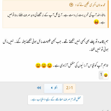
محمد عدنان اکبری نقیبی نے کہا:
ماشاٰءاللہ آپ کی تحریر بہت زبردست ہے۔آج کل آپ کے نہ لکھنے کی وجہ صرف سنتے رہنا تو نہیں
ہے۔
ہم باقاعدہ تو پہلے بھی کبھی نہیں لکھتے تھے۔ جب کبھی طبیعت مائل ہوئی لکھنے بیٹھ گئے۔ نہیں مائل
ہو ئی تو نہیں لکھا۔
تاہم آپ کو قیاس آرائیوں کی مکمل آزادی ہے۔
1
Last
1 از 2
اگلا
محفل فورم صرف مطالعے کے لیے دستیاب ہے۔