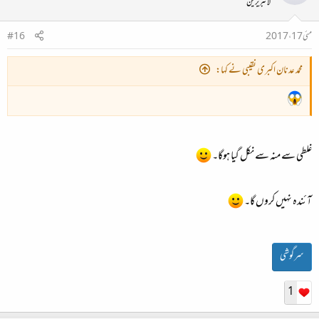
لائبریرین
مئی 17، 2017
#16
محمد عدنان اکبری نقیبی نے کہا:
غلطی سے منہ سے نکل گیا ہوگا۔
آئندہ نہیں کروں گا۔
سرگوشی
1