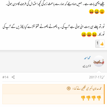
چلیےاچھی بات ہے۔ ہمیں دعا دیجے کہ ہمارے باعث زندگی کچھ اعتدال کی طرف گامزن ہوئی۔
ٹور تو پہلے ہی بہت بنی ہوئی ہے آپ کی۔یہ چھوٹے چھوٹے شتونگڑے کیا بگاڑیں گے آپ کی
ٹور کا۔
1
محمداحمد
لائبریرین
مئی 17، 2017
#14
محمد عدنان اکبری نقیبی نے کہا: