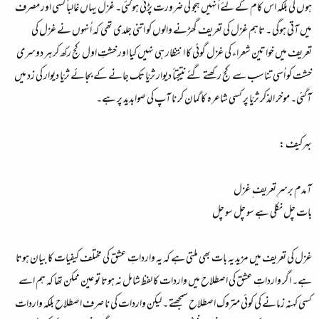
ہوں گی بلکہ اس کام کے لئے اُنہیں ہجو کی ضرورت پڑتی ہوگئی۔ غزل یہاں غالباً کسی اور مصرف
میں آتی ہوگی ۔ تاہم غزل کی تعریف گھڑنے والوں کو اتنی جلدی تھی کہ اُنہوں نے غزل کی
تعریف میں خواتین شعراء کی غزل گوئی کا انتظار ہی نہیں کیا اور خشتِ اول کج رکھ کر ہر دوسری
خشت کو اُسی تناسب سے کج رکھتے گئے نتیجتاً دیوار ثریّا تک جانے کے بجائے ثریّا دیوار کی زد میں
آگئی۔ موخر الذکر ثریّا پر کسی شاعرہ کا گمان کر نا آپ کی صوابدید پر ہے۔
بہرکیف :
آمدم برسرِ تعریف ِ غزل
بات چل نکلی ہے سو چل سو چل
غزل کی تعریف میں مزید یہ بات بھی ملتی ہے کہ یہ وارداتِ عشق کی مختلف کیفیات کا بیان ہوتا
ہے۔ اگر وارداتِ عشق کی اصطلاح میں واردات کا لفظ شامل نہ ہوتا تو عین ممکن تھا کہ ہم اسے
کسی کہنہ زمانے کی کوئی متروک اصطلاح سمجھتے ۔ لیکن واردات کی نا صرف اصطلاح بلکہ واردات