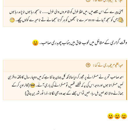
عبدالقیوم چوہدری نے کہا:
بھئی پیرے کے اس حصے میں، میں لفظ غزل کو شاعروں والی غزل۔۔۔ نا سمجھ رہا ہوں نا پڑھ رہا ہوں
جس کو سمجھ آجائے، وہ دوسرے ناسمجھوں کو ہر گز نا سمجھائے تے نا میرے کولوں پچھے۔
وقت گزاری کے مشاغل میں خوب طاق ہیں جناب چوہدری صاحب۔
عبدالقیوم چوہدری نے کہا:
احمد صاحب تحریر نے مسکرانے پر مجبور کر دیا حالانکہ کل جہان جانتا ہے کہ میں دوچار سال کا وقفہ دیکر ہی
کہیں مسکراتا ہوں اور وجہ اس کی یہ کہ قہقہے تھمیں تو مسکرانے کی باری آئے۔
(کالر اوپر کرکے
جھاڑنے والا ایمو نہیں مل رہا، نہیں تو اس جملے کے بعد وہ بھی لگاتا، ذرا ٹور شور بن جاتی)