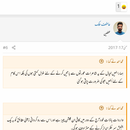
1
عاطف ملک
محفلین
مئی 17، 2017
#6
محمداحمد نے کہا:
ہمارا نہیں خیال کے یہ شاعرات عورتوں سے باتیں کرنے کے لئے غزل کہتی ہوں گی بلکہ اس کام
کے لئے اُنہیں ہجو کی ضرورت پڑتی ہوگئی
محمداحمد نے کہا:
واردات باذاتِ خود آج کے دور میں کافی ان فیشن چیز ہے اور اس سے رو گردانی زمینی حقائق کو بہ یک
جنبشِ سر نظر انداز کرنے کے مترادف ہو گی۔