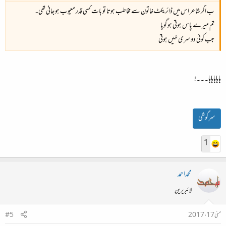
ب اگر شاعر اس میں ڈائریکٹ خاتون سے مخاطب ہوتا تو بات کسی قدر معیوب ہو جانی تھی۔
تم میرے پاس ہوتی ہو گویا
جب کوئی دوسری نہیں ہوتی
ہاہاہاہاہا۔۔۔!
سرگوشی
1
محمداحمد
لائبریرین
مئی 17، 2017
#5