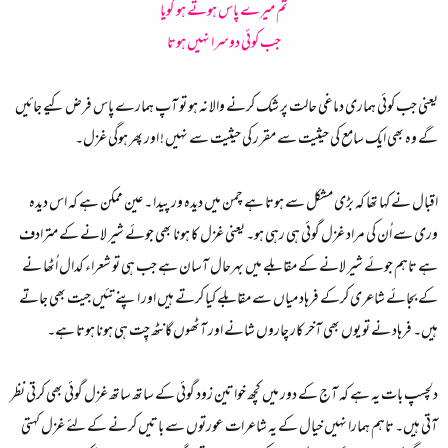
تم میرے پاس ہوتے ہو گویا
جب کوئی دوسرا نہیں ہوتا
یعنی جب کوئی ہماری دماغی حالت پر شک کرنے والا نہ ہو تو آپ ہمارے پاس فرض کیے جائیں
گے وہ بھی ایک سامع کی حیثیت سے مقرر کی حیثیت سے نہیں ! اور پھر ہوگی غزل۔
اقبال نے کہا تھا کہ بڑی مشکل سے ہوتا ہے چمن میں دیدہ ور پیدا ۔ عین ممکن ہے کہ اس دیدہ
وری سے اُن کی مراد غزل گوئی ہی رہی ہو۔ یعنی غزل کا ہونا بھی جوئے شیر لانے کے مترادف
ہے تاہم جوئے شیر لانے کے مقابلے میں بہرحال آسان ہے جب ہی تو شعراء کدال اُٹھا نے
کے بجائے شاعری کرکے فرہاد میاں سے مقابلے کیا کرتے ہیں اور اپنے تئیں جیت بھی جاتے
ہیں۔ فرہاد نے تو یوں بھی آخر کار چاروں شانے اور آٹھوں گانٹھ چِت ہی ہونا ہوتا ہے۔
دلچسپ بات یہ ہے کہ آج کے دور میں کچھ خواتین زود گوئی کے ساتھ ساتھ غزل گوئی بھی کرتی نظر
آتی ہیں۔ تاہم ہمارا نہیں خیال کے یہ شاعرات عورتوں سے باتیں کرنے کے لئے غزل کہتی