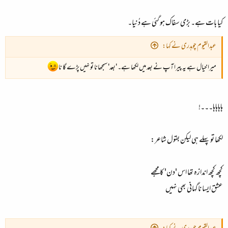
کیا بات ہے۔ بڑی سفاک ہو گئی ہے دُنیا۔
عبدالقیوم چوہدری نے کہا:
میرا خیال ہے یہ پیرا آپ نے بعد میں لکھا ہے۔ 'بعد' سمجھانا تو نہیں پڑے گا نا
ہاہاہاہا۔۔۔!
لکھا تو پہلے ہی لیکن بقول شاعر:
کچھ کچھ اندازہ تھا اس 'دن' کا مجھے
عشق ایسا ناگہانی بھی نہیں