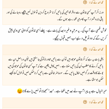
محمداحمد نے کہا:
ورنہ اگر آپ کسی خاتون سے دیگر خواتین کی باتیں کرنا شروع کردیں تو غزل کہیں پیچھے رہ جائے گی اور
باقی ماندہ شعراء آپ کا مرثیہ لکھ رہے ہوں گے۔
خوش فہمی ہے آپ کی۔ یہ مرثیہ وغیرہ بعد کی بات ہے، پہلے اُسی خاتون کو اپنی سی وی پیش
کریں گے کہ وہ تو چل دئیے اب ہمیں قبول کیجیے۔
محمداحمد نے کہا:
پہلی بات یہ ہے کہ اگر خاتون موجود ہیں تو اُن سے باتیں محاورتاً تو کی جا سکتی ہیں لیکن دراصل ان سے
باتیں کرنے کا مطلب اُن کی باتیں سننا ہے ۔ ہمیں کامل یقین ہے کہ آپ کسی خاتون کی موجودگی میں
بولنے کا وقت ہرگز نہیں نکال پائیں گے۔ سو حاضر خاتون سے باتیں کرنا ممکن نہیں تو غزل کہنا کیسے
ممکن ہو سکتا ہے۔
میرا خیال ہے یہ پیرا آپ نے بعد میں لکھا ہے۔ 'بعد' سمجھانا تو نہیں پڑے گا نا
محمداحمد نے کہا: