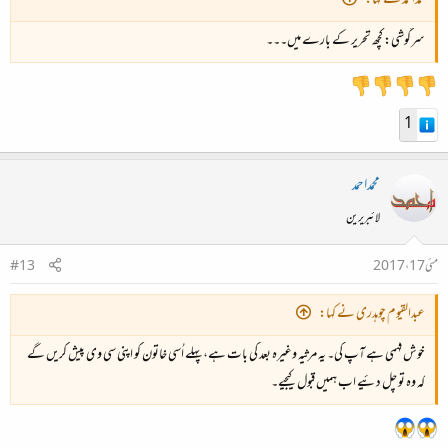
محمداحمد نے کہا:
سرگوشی: کچھ تحریر کے بارے میں۔۔۔
1
محمداحمد
لائبریرین
مئی 17، 2017
#13
عبدالقیوم چوہدری نے کہا:
خوش فہمی ہے آپ کی۔ یہ مرثیہ وغیرہ بعد کی بات ہے، پہلے اُسی خاتون کو اپنی سی وی پیش کریں گے
کہ وہ تو چل دئیے اب ہمیں قبول کیجیے۔