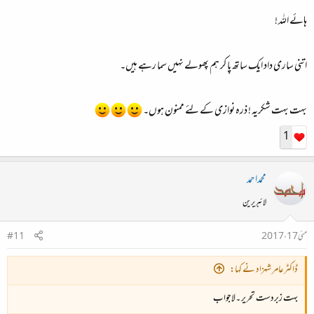
ڈھیروں دعائیں۔
ہائے اللہ !
اتنی ساری داد ایک ساتھ پا کر ہم پھولے نہیں سما رہے ہیں۔
بہت بہت شکریہ ! ذرہ نوازی کے لئے ممنون ہوں۔
1
محمداحمد
لائبریرین
مئی 17، 2017
#11
ڈاکٹرعامر شہزاد نے کہا:
بہت زبردست تحریر ۔لاجواب