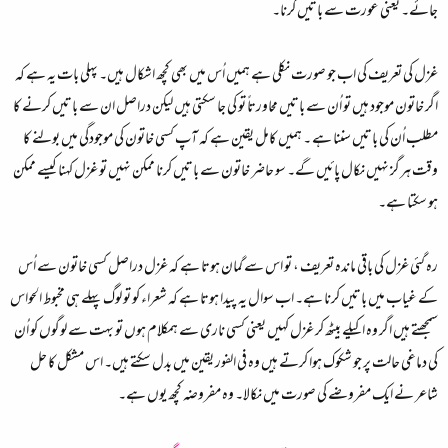
جائے۔ یعنی عورت سے باتیں کرنا۔
غزل کی تعریف کی اب جو صورت نکلی ہے ہمیں اُس میں بھی کچھ اشکال ہیں۔ پہلی بات یہ ہے کہ
اگر خاتون موجود ہیں تو اُن سے باتیں محاورتاً تو کی جا سکتی ہیں لیکن دراصل ان سے باتیں کرنے کا
مطلب اُن کی باتیں سننا ہے ۔ ہمیں کامل یقین ہے کہ آپ کسی خاتون کی موجودگی میں بولنے کا
وقت ہرگز نہیں نکال پائیں گے۔ سو حاضر خاتون سے باتیں کرنا ممکن نہیں تو غزل کہنا کیسے ممکن
ہو سکتا ہے۔
رہ گئی غزل کی باقی ماندہ تعریف ، تو اس سے گمان ہوتا ہے کہ غزل دراصل کسی خاتون سے اُس
کے غیاب میں باتیں کرنا ہے۔ اب سوال یہ پیدا ہوتا ہے کہ شعراء کو تو لوگ پہلے ہی مخبوط الحواس
سمجھتے ہیں اگر وہ اکیلے بیٹھ کر غزل کہیں یعنی کسی ناری سے ہمکلام ہوں تو بہت سے لوگوں کو اُن
کی دماغی حالت پر جو شکوک ہوا کرتے ہیں وہ فی الفور یقین میں بدل سکتے ہیں۔ اس مشکل کا حل
شاعر نے ایک مفروضے کی صورت میں نکالا۔ وہ مفروضہ کچھ یوں ہے۔