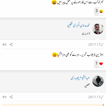
ہم تو کب سے اس فارمولے پہ عمل پیرا ہیں
3
محمد عدنان اکبری نقیبی
لائبریرین
مئی 17، 2017
#8
بہترین لا جواب تحریر ۔مزے کو بھی مزا آگیا
1
عبدالقیوم چوہدری
محفلین
مئی 17، 2017
#9