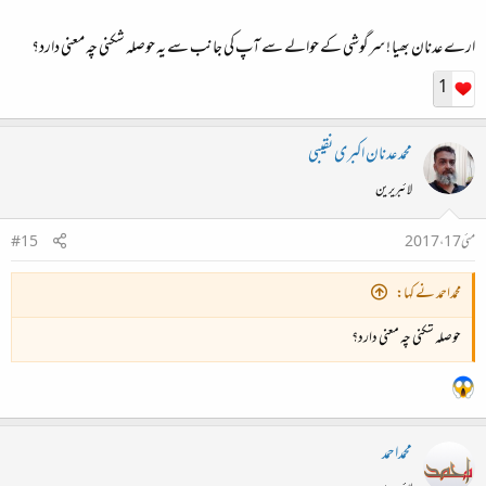
ارے عدنان بھیا ! سرگوشی کے حوالے سے آپ کی جانب سے یہ حوصلہ شکنی چہ معنی دارد؟
1
محمد عدنان اکبری نقیبی
لائبریرین
مئی 17، 2017
#15
محمداحمد نے کہا:
حوصلہ شکنی چہ معنی دارد؟
محمداحمد