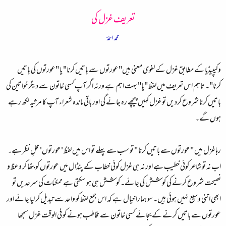
تعریف غزل کی
محمد احمدؔ
وکیپیڈیا کے مطابق غزل کے لغوی معنی ہیں"عورتوں سے باتیں کرنا" یا "عورتوں کی باتیں
کرنا"۔ تاہم اس تعریف میں لفظ "یا" بہت اہم ہے ورنہ اگر آپ کسی خاتون سے دیگر خواتین کی
باتیں کرنا شروع کردیں تو غزل کہیں پیچھے رہ جائے گی اور باقی ماندہ شعراء آپ کا مرثیہ لکھ رہے
ہوں گے۔
رہاغزل میں "عورتوں سے باتیں کرنا " تو سب سے پہلے تو اس میں لفظ 'عورتوں' محلِ نظر ہے۔
اب نہ تو شاعر کوئی خطیب ہے اور نہ ہی غزل کوئی خطاب کے پنڈال میں عورتوں کو بٹھا کر وعظ و
نصیحت شروع کرنے کی کوشش کی جائے۔ کوشش ہی ہو سکتی ہے ممکنات کی سرحدیں تو
ابھی اتنی وسیع نہیں ہوئی ہیں۔ سو ہمارا خیال ہے کہ اس جمع لفظ کو واحد سے تبدیل کر لیا جائے اور
عورتوں سے باتیں کرنے کے بجائے کسی خاتون سے مخاطب ہونے کو فی الوقت غزل سمجھا