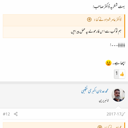
بہت شکریہ ڈاکٹرصاحب!
ڈاکٹرعامر شہزاد نے کہا:
ہم تو کب سے اس فارمولے پہ عمل پیرا ہیں
ہاہاہاہاہا۔۔۔!
اچھا ہے۔
1
محمد عدنان اکبری نقیبی
لائبریرین
مئی 17، 2017
#12