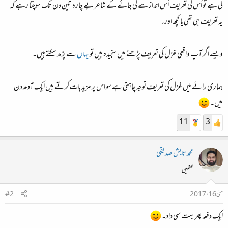
کی ہے تو اُس کی تعریف اُس انداز سے کی جائے کے شاعر بے چارہ تین دن تک سوچتا رہے کہ
یہ تعریف ہی تھی یا کچھ اور۔
ویسے اگر آپ واقعی غزل کی تعریف پڑھنے میں سنجیدہ ہیں تو
یہاں
سے پڑھ سکتے ہیں۔
ہماری رائے میں غزل کی تعریف توجہ چاہتی ہے سو اس پر مزید بات کرتے ہیں ایک آدھ دن
میں۔
11
3
محمد تابش صدیقی
محفلین
مئی 16، 2017
#2
ایک دفعہ پھر بہت سی داد۔