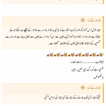
محمداحمد نے کہا:
البتہ غزل اُس آواز کو ضرور کہا جا سکتا ہے کہ جو ایک شاعر دوسرے شاعر کے پیچھے بھاگتے ہوئے
نکالتا ہے اور دوسرا شاعر وہ آواز ایک کان سے سن کر دوسرے کان سے نکال دیتا ہے اور منہ سے
تحسین کے الفاظ نکالنا اپنی شان کے خلاف سمجھتا ہے۔
لاجواب۔۔۔۔۔۔۔بہت عمدہ۔
ہنسی ہے کہ رک ہی نہیں رہی۔
بالخصوص
محمداحمد نے کہا:
نتیجتاً دیوار ثریّا تک جانے کے بجائے ثریّا دیوار کی زد میں آگئی