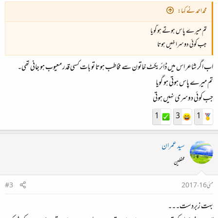
محمداحمد نے کہا:
تم میرے پاس ہوتے ہو گویا
جب کوئی دوسرا نہیں ہوتا
اب اگر شاعر اس میں ڈائریکٹ خاتون سے مخاطب ہوتا تو بات کسی قدر معیوب ہو جانی تھی۔
تم میرے پاس ہوتی ہو گویا
جب کوئی دوسری نہیں ہوتی
1
3
1
سید عمران
محفلین
مئی 16، 2017
#3
بہت زبردست۔۔۔