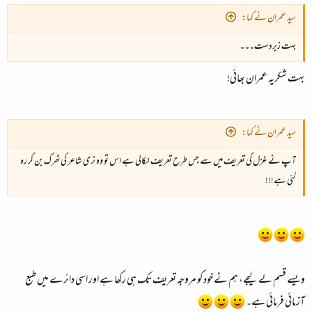
سید عمران نے کہا:
بہت زبردست۔۔۔
بہت شکریہ عمران بھائی!
سید عمران نے کہا:
آپ نے غزل کی تعریف میں سے جس طرح تعریف نکالی ہے اس تو وہ نری شاعر کی ٹھرک بن کر رہ
گئی ہے!!!
ویسے قسم لے لیجے، ہم نے خود کو مروجہ تعریف تک ہی رکھا ہے اور اسی دائرے میں طبع
آزمائی فرمائی ہے۔