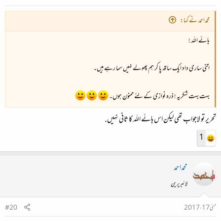
محمداحمد نے کہا:
ہائے اللہ !
اتنی ساری داد ایک ساتھ پا کر ہم پھولے نہیں سما رہے ہیں۔
بہت بہت شکریہ ! ذرہ نوازی کے لئے ممنون ہوں۔
تحریر تو لاجواب تھی لیکن اس ہائے اللہ کا ثانی نہیں.
1
محمداحمد
لائبریرین
مئی 17، 2017
#20