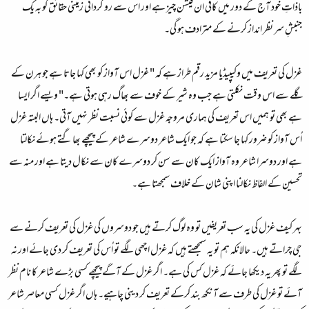
باذاتِ خود آج کے دور میں کافی ان فیشن چیز ہے اور اس سے رو گردانی زمینی حقائق کو بہ یک
جنبشِ سر نظر انداز کرنے کے مترادف ہو گی۔
غزل کی تعریف میں وکیپیڈیا مزید رقم طراز ہے کہ " غزل اس آواز کو بھی کہا جاتا ہے جو ہرن کے
گلے سے اس وقت نکلتی ہے جب وہ شیر کے خوف سے بھاگ رہی ہوتی ہے۔" ویسے اگر ایسا
ہے بھی تو ہمیں اس تعریف کی ہماری مروجہ غزل سے کوئی نسبت نظر نہیں آتی۔ ہاں البتہ غزل
اُس آواز کو ضرور کہا جا سکتا ہے کہ جو ایک شاعر دوسرے شاعر کے پیچھے بھاگتے ہوئے نکالتا
ہے اور دوسرا شاعر وہ آواز ایک کان سے سن کر دوسرے کان سے نکال دیتا ہے اور منہ سے
تحسین کے الفاظ نکالنا اپنی شان کے خلاف سمجھتا ہے۔
بہر کیف غزل کی یہ سب تعریفیں تو وہ لوگ کرتے ہیں جو دوسروں کی غزل کی تعریف کرنے سے
جی چراتے ہیں۔ حالانکہ ہم تو یہ سمجھتے ہیں کہ غزل اچھی لگے تو اُس کی تعریف کر دی جائے اور نہ
لگے تو پھر یہ دیکھا جائے کہ غزل کس کی ہے۔ اگر غزل کے آگے پیچھے کسی بڑے شاعر کا نام نظر
آئے تو غزل کی طرف سے آنکھ بند کرکے تعریف کر دینی چاہیے۔ ہاں اگر غزل کسی معاصر شاعر