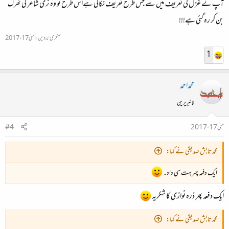
آپ نے غزل کی تعریف میں سے جس طرح تعریف نکالی ہےاس طرح تو وہ نری شاعر کی ٹھرک
بن کر رہ گئی ہے!!!
آخری تدوین:
مئی 17، 2017
1
محمداحمد
لائبریرین
مئی 17، 2017
#4
محمد تابش صدیقی نے کہا:
ایک دفعہ پھر بہت سی داد۔
ایک دفعہ پھر ذرہ نوازی کا شکریہ
محمد تابش صدیقی نے کہا: