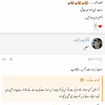
اف اللہ۔۔۔
بہت سی داد احمد بھائی!
ڈھیروں دعائیں۔
1
ڈاکٹرعامر شہزاد
معطل
مئی 17، 2017
#7
بہت زبردست تحریر ۔لاجواب
محمداحمد نے کہا:
اگر غزل کسی معاصر شاعر کی ہے تو اُس کی تعریف اُس انداز سے کی جائے کے شاعر بے چارہ تین دن
تک سوچتا رہے کہ یہ تعریف ہی تھی یا کچھ اور