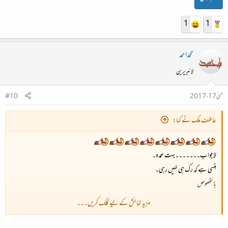
1
1
محمداحمد
لائبریرین
مئی 17، 2017
#10
عاطف ملک نے کہا:
لاجواب۔۔۔۔۔۔۔بہت عمدہ۔
ہنسی ہے کہ رک ہی نہیں رہی۔
بالخصوص
مزید نمائش کے لیے کلک کریں۔۔۔
اف اللہ۔۔۔
بہت سی داد احمد بھائی!