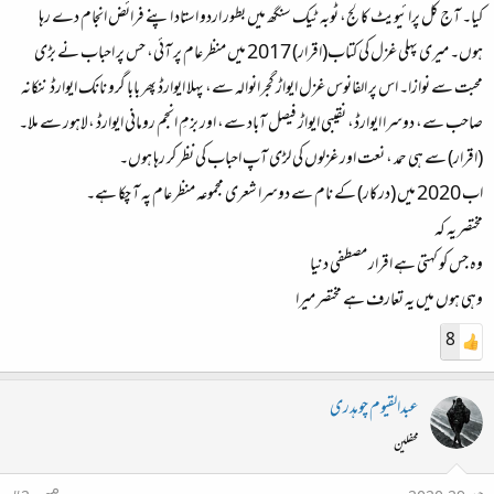
کیا۔ آج کل پرائیویٹ کالج، ٹوبہ ٹیک سنگھ میں بطور اردو استاد اپنے فرائض انجام دے رہا
ہوں۔ میری پہلی غزل کی کتاب(اقرار) 2017 میں منظر عام پر آئی، حس پر احباب نے بڑی
محبت سے نوازا۔ اس پر الفانوس غزل ایواڑ گجرانوالہ سے، پہلا ایوارڈ پھر بابا گرو نانک ایوارڈ ننکانہ
صاحب سے، دوسرا ایوارڈ، نقیبی ایواڑ فیصل آباد سے، اور بزمِ انجم رومانی ایوارڈ ،لاہور سے ملا۔
(اقرار) سے ہی حمد ، نعت اور غزلوں کی لڑی آپ احباب کی نظر کر رہا ہوں۔
اب 2020 میں (درکار) کے نام سے دوسرا شعری مجموعہ منظر عام پہ آ چکا ہے۔
مختصر یہ کہ
وہ جس کو کہتی ہے اقرار مصطفی دنیا
وہی ہوں میں یہ تعارف ہے مختصر میرا
8
عبدالقیوم چوہدری
محفلین