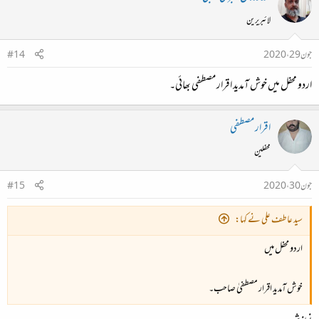
لائبریرین
جون 29، 2020
#14
اردو محفل میں خوش آمدید اقرار مصطفی بھائی۔
اقرار مصطفی
محفلین
جون 30، 2020
#15
سید عاطف علی نے کہا:
اردو محفل میں
خوش آمدید اقرار مصطفیٰ صاحب۔