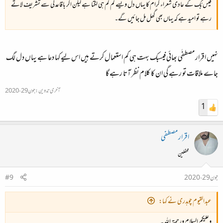
فیس بُک کے عادی شعراء کرام کا یہاں دل ویسے کم کم ہی لگتا ہے لیکن اگر باقاعدگی سے تشریف لاتے
رہے تو امید ہے کہ یہاں بھی گھل مل جائیں گے۔
نہی‍ں اقرار مصطفٰی بھائی فیسبک بہت ہی کم استعمال کرتے ہیں اس لیے کہا دعا ہے یہاں دل لگ
جاے ملاقات تو رہے گی ان کا کلام نظر آتا رہے گا
آخری تدوین:
جون 29، 2020
1
اقرار مصطفی
محفلین
جون 29، 2020
#9
عبدالقیوم چوہدری نے کہا:
وعلیکم السلام ورحمتہ اللہ۔