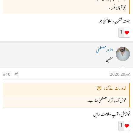
جی آیاں نوں۔
بہت شکریہ، سلامتی ہو
1
اقرار مصطفی
محفلین
جون 29، 2020
#10
محمد وارث نے کہا:
خوش آمدید اقرار مصطفیٰ صاحب۔
نوازش، آپ سلامت رہیں
1