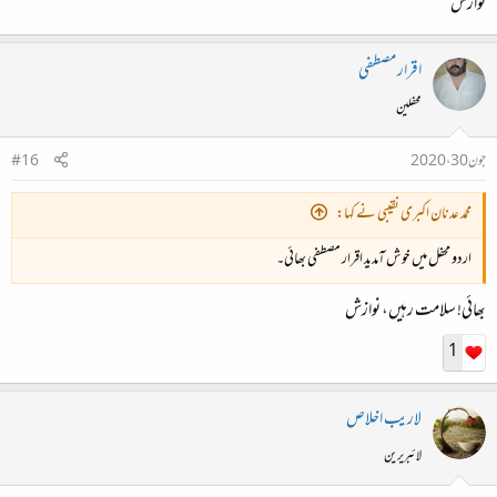
نوازش
اقرار مصطفی
محفلین
جون 30، 2020
#16
محمد عدنان اکبری نقیبی نے کہا:
اردو محفل میں خوش آمدید اقرار مصطفی بھائی۔
بھائی! سلامت رہیں، نوازش
1
لاريب اخلاص
لائبریرین