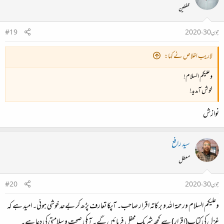
محفلین
جون 30، 2020
#19
لاريب اخلاص نے کہا:
وعلیکم السلام!
خوش آمدید!
نوازش
سید رافع
معطل
جون 30، 2020
#20
وعلیکم السلام ورحمة اللہ و برکاتہ اقرار صاحب۔ آپکا تعارف پڑھ کر بےحد خوشی ہوئی۔ امید ہے کہ
غزل کی کتاب(اقرار) سے کچھ شریک محفل فرمائیں گے۔ آپکی صحت و سلامتی کی دعا ہے۔