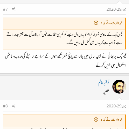
جون 29، 2020
#7
محمد وارث نے کہا:
فیس بُک کے عادی شعراء کرام کا یہاں دل ویسے کم کم ہی لگتا ہے لیکن اگر باقاعدگی سے تشریف لاتے
رہے تو امید ہے کہ یہاں بھی گھل مل جائیں گے۔
فیسبک پر بھائی نے شاید سال میں چار سے پانچ شعر لکھے ہوں گے سماجے رابطے کی ویب سائٹس
استعمال ہی نہیں کرتے
توقیر عالم
محفلین
جون 29، 2020
#8
محمد وارث نے کہا: