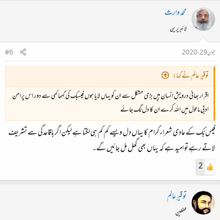
محمد وارث
لائبریرین
جون 29، 2020
#6
توقیر عالم نے کہا:
اقرار بھائی درویش انسان ہیِں بڑی مشکل سے ان کو یہاں لایا ہوں فیسبک کی گہماگمی سے دور اس پرامن
ادبی ماحول میں اللہ کرے ان کا دل لگ جائے
فیس بُک کے عادی شعراء کرام کا یہاں دل ویسے کم کم ہی لگتا ہے لیکن اگر باقاعدگی سے تشریف
لاتے رہے تو امید ہے کہ یہاں بھی گھل مل جائیں گے۔
2
توقیر عالم
محفلین