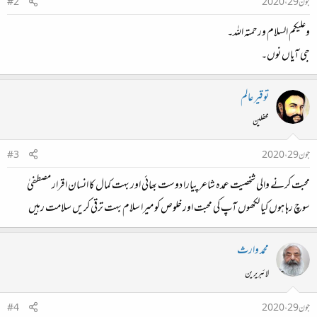
جون 29، 2020
#2
وعلیکم السلام ورحمتہ اللہ۔
جی آیاں نوں۔
توقیر عالم
محفلین
جون 29، 2020
#3
محبت کرنے والی شخصیت عمدہ شاعر پیارا دوست بھائی اور بہت کمال کا انسان اقرار مصطفیٰ
سوچ رہا ہوں کیا لکھوں آپ کی محبت اور خلوص کو میرا سلام بہت ترقی کریں سلامت رہیں
محمد وارث
لائبریرین
جون 29، 2020
#4