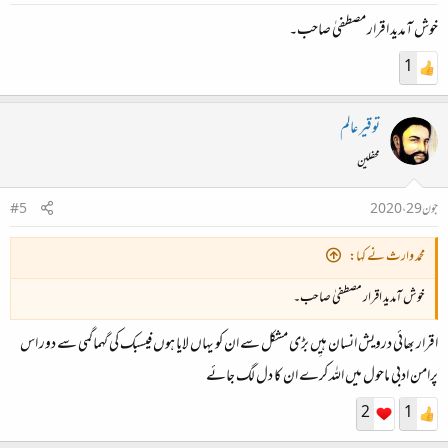
خوش آمدید اقرار مصطفیٰ صاحب۔
1
توقیر عالم
محفلین
جون 29، 2020
#5
محمد وارث نے کہا:
خوش آمدید اقرار مصطفیٰ صاحب۔
اقرار بھائی درویش انسان ہیِں بڑی مشکل سے ان کو یہاں لایا ہوں فیسبک کی گہماگمی سے دور اس
پرامن ادبی ماحول میں اللہ کرے ان کا دل لگ جائے
2
1