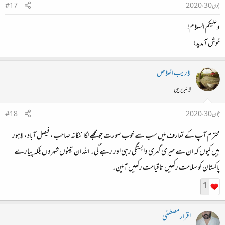
جون 30، 2020
#17
وعلیکم السلام!
خوش آمدید!
لاريب اخلاص
لائبریرین
جون 30، 2020
#18
محترم آپ کے تعارف میں سب سے خوب صورت جو مجھے لگا ننکانہ صاحب، فیصل آباد، لاہور
ہیں کیوں کہ ان سے میری گہری وابستگی رہی اور رہے گی۔ اللہ ان تینوں شہروں بلکہ پیارے
پاکستان کو سلامت رکھیں تاقیامت رکھیں آمین۔
1
اقرار مصطفی