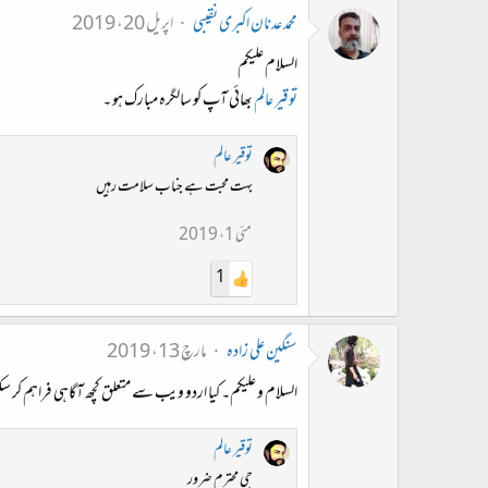
محمد عدنان اکبری نقیبی
اپریل 20، 2019
السلام علیکم
توقیر عالم
بھائی آپ کو سالگرہ مبارک ہو ۔
توقیر عالم
بہت محبت ہے جناب سلامت رہیں
مئی 1، 2019
1
سنگین علی زادہ
مارچ 13، 2019
السلام و علیکم۔ کیا اردو ویب سے متعلق کچھ آگاہی فراہم کر 
توقیر عالم
جی محترم ضرور