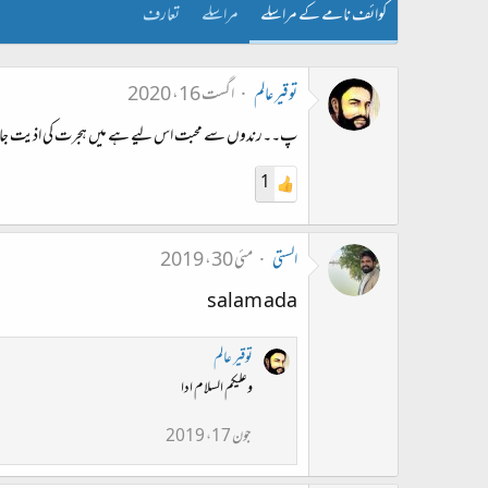
کوائف نامے کے مراسلے
مراسلے
تعارف
توقیر عالم
اگست 16، 2020
پ۔۔رندوں سے محبت اس لیے ہے میں ہجرت کی اذیت جانتا 
1
الستی
مئی 30، 2019
salam ada
توقیر عالم
وعلیکم السلام ادا
جون 17، 2019