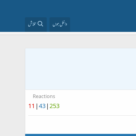
داخل ہوں
تلاش
Reactions
11
43
253